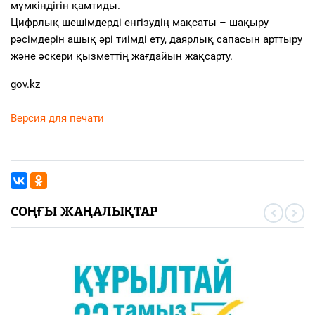
мүмкіндігін қамтиды.
Цифрлық шешімдерді енгізудің мақсаты – шақыру
рәсімдерін ашық әрі тиімді ету, даярлық сапасын арттыру
және әскери қызметтің жағдайын жақсарту.
gov.kz
Версия для печати
СОҢҒЫ ЖАҢАЛЫҚТАР