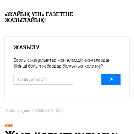
«Жайық үні» — 33 жыл
«ЖАЙЫҚ ҮНІ» ГАЗЕТІНЕ
ЖАЗЫЛАЙЫҚ!
Каталог
Қазақ тілі
ЖАЗЫЛУ
Барлық жаңалықтар мен әлемдік оқиғалардан
бірінші болып хабардар болғыңыз келе ме?
26 Желтоқсан 2025
1101
0
ӨЗЕК