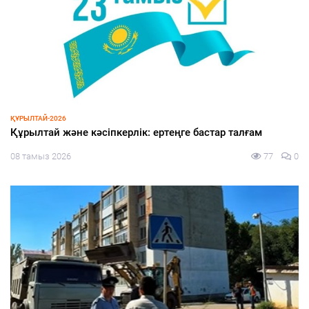
ЭКОНОМИКА
стар талғам
Жеңілдетілген несиеге жол ашылды
77
0
08 тамыз 2026