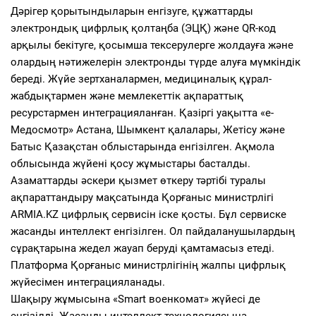
Дәрігер қорытындыларын енгізуге, құжаттарды
электрондық цифрлық қолтаңба (ЭЦҚ) және QR-код
арқылы бекітуге, қосымша тексерулерге жолдауға және
олардың нәтижелерін электронды түрде алуға мүмкіндік
береді. Жүйе зертханалармен, медициналық құрал-
жабдықтармен және мемлекеттік ақпараттық
ресурстармен интеграцияланған. Қазіргі уақытта «e-
Медосмотр» Астана, Шымкент қалалары, Жетісу және
Батыс Қазақстан облыстарында енгізілген. Ақмола
облысында жүйені қосу жұмыстары басталды.
Азаматтарды әскери қызмет өткеру тәртібі туралы
ақпараттандыру мақсатында Қорғаныс министрлігі
ARMIA.KZ цифрлық сервисін іске қосты. Бұл сервиске
жасанды интеллект енгізілген. Ол пайдаланушылардың
сұрақтарына жедел жауап беруді қамтамасыз етеді.
Платформа Қорғаныс министрлігінің жалпы цифрлық
жүйесімен интеграцияланады.
Шақыру жұмысына «Smart военкомат» жүйесі де
енгізілді. Жасанды интеллект технологиясына