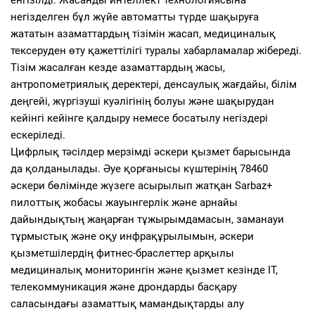
негізделген бұл жүйе автоматты түрде шақыруға
жататын азаматтардың тізімін жасап, медициналық
тексеруден өту қажеттілігі туралы хабарламалар жібереді.
Тізім жасалған кезде азаматтардың жасы,
антропометриялық деректері, денсаулық жағдайы, білім
деңгейі, жүргізуші куәлігінің болуы және шақырудан
кейінгі кейінге қалдыру немесе босатылу негіздері
ескеріледі.
Цифрлық тәсілдер мерзімді әскери қызмет барысында
да қолданылады. Әуе қорғанысы күштерінің 78460
әскери бөлімінде жүзеге асырылып жатқан Sarbaz+
пилоттық жобасы жауынгерлік және арнайы
дайындықтың жаңарған тұжырымдамасын, заманауи
тұрмыстық және оқу инфрақұрылымын, әскери
қызметшілердің фитнес-браслеттер арқылы
медициналық мониторингін және қызмет кезінде IT,
телекоммуникация және дрондарды басқару
саласындағы азаматтық мамандықтарды алу