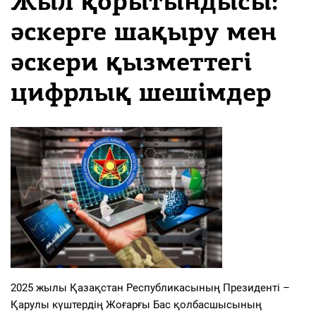
Жыл қорытындысы:
әскерге шақыру мен
әскери қызметтегі
цифрлық шешімдер
2025 жылы Қазақстан Республикасының Президенті –
Қарулы күштердің Жоғарғы Бас қолбасшысының