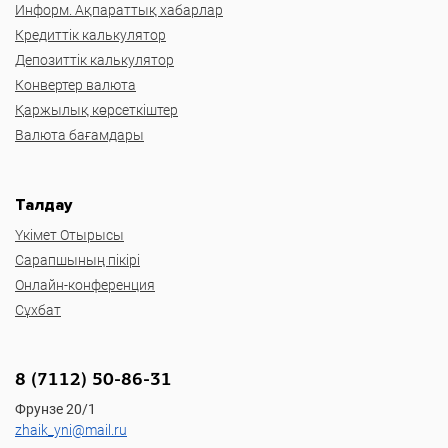
Информ. Ақпараттық хабарлар
Кредиттік калькулятор
Депозиттік калькулятор
Конвертер валюта
Қаржылық көрсеткіштер
Валюта бағамдары
Талдау
Үкімет Отырысы
Сарапшының пікірі
Онлайн-конференция
Сұхбат
8 (7112) 50-86-31
Фрунзе 20/1
zhaik_yni@mail.ru