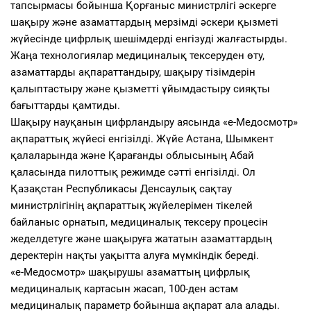
тапсырмасы бойынша Қорғаныс министрлігі әскерге
шақыру және азаматтардың мерзімді әскери қызметі
жүйесінде цифрлық шешімдерді енгізуді жалғастырды.
Жаңа технологиялар медициналық тексеруден өту,
азаматтарды ақпараттандыру, шақыру тізімдерін
қалыптастыру және қызметті ұйымдастыру сияқты
бағыттарды қамтиды.
Шақыру науқанын цифрландыру аясында «e-Медосмотр»
ақпараттық жүйесі енгізілді. Жүйе Астана, Шымкент
қалаларында және Қарағанды облысының Абай
қаласында пилоттық режимде сәтті енгізілді. Ол
Қазақстан Республикасы Денсаулық сақтау
министрлігінің ақпараттық жүйелерімен тікелей
байланыс орнатып, медициналық тексеру процесін
жеделдетуге және шақыруға жататын азаматтардың
деректерін нақты уақытта алуға мүмкіндік береді.
«e-Медосмотр» шақырушы азаматтың цифрлық
медициналық картасын жасап, 100-ден астам
медициналық параметр бойынша ақпарат ала алады.