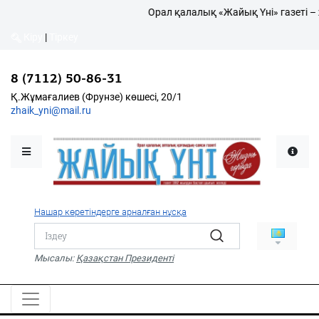
Орал қалалық «Жайық Үні» газеті – 
Кіру
|
Тіркеу
Кіру
|
Тіркеу
8 (7112) 50-86-31
8 (7112) 50-86-31
Қалалықтар қаперіне
Қ.Жұмағалиев (Фрунзе)
Қ.Жұмағалиев (Фрунзе) көшесі, 20/1
көшесі, 20/1
zhaik_yni@mail.ru
zhaik_yni@mail.ru
Мәслихат жаршысы
Қоғам
Өзек
Нашар көретіндерге арналған нұсқа
Дені сау ұлт
Спорт
Мысалы:
Қазақстан Президенті
Жалын
PDF