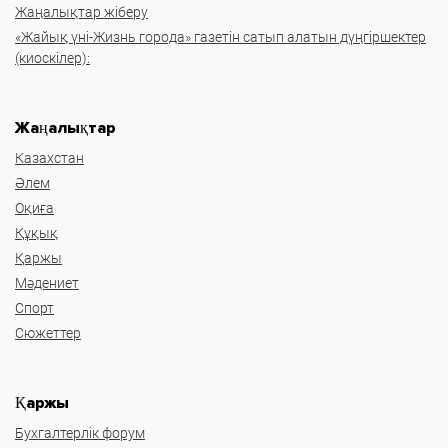
Жаңалықтар жіберу
«Жайық үні-Жизнь города» газетін сатып алатын дүңгіршектер
(киоскілер):
Жаңалықтар
Казахстан
Әлем
Оқиға
Құқық
Қаржы
Мәдениет
Спорт
Сюжеттер
Қаржы
Бухгалтерлік форум