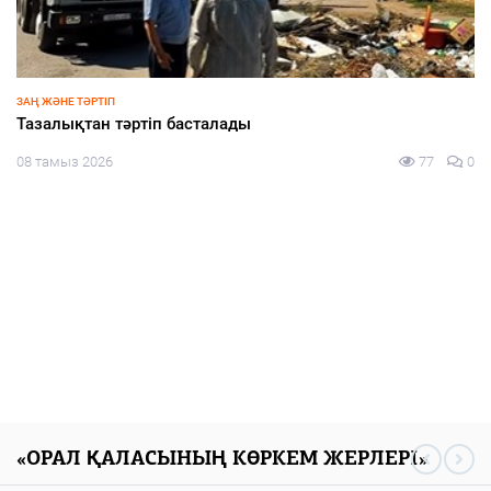
ЗАҢ ЖӘНЕ ТӘРТІП
Тәртіп пен талап тоғысқан алаң
77
0
08 тамыз 2026
«ОРАЛ ҚАЛАСЫНЫҢ КӨРКЕМ ЖЕРЛЕРІ»