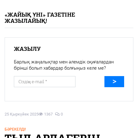
«Жайық үні» — 33 жыл
«ЖАЙЫҚ ҮНІ» ГАЗЕТІНЕ
ЖАЗЫЛАЙЫҚ!
Каталог
Қазақ тілі
ЖАЗЫЛУ
Барлық жаңалықтар мен әлемдік оқиғалардан
бірінші болып хабардар болғыңыз келе ме?
25 Қыркүйек 2025
1367
0
БӘРЕКЕЛДІ!