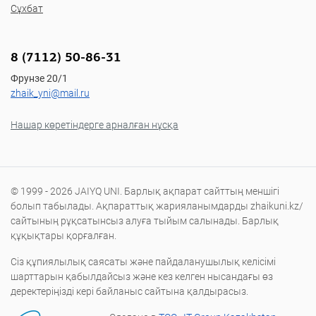
Сұхбат
8 (7112) 50-86-31
Фрунзе 20/1
zhaik_yni@mail.ru
Нашар көретіндерге арналған нұсқа
© 1999 - 2026 JAIYQ UNI. Барлық ақпарат сайттың меншігі
болып табылады. Ақпараттық жарияланымдарды zhaikuni.kz/
сайтының рұқсатынсыз алуға тыйым салынады. Барлық
құқықтары қорғалған.
Сіз құпиялылық саясаты және пайдаланушылық келісімі
шарттарын қабылдайсыз және кез келген нысандағы өз
деректеріңізді кері байланыс сайтына қалдырасыз.