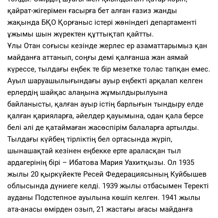
қайрат-жігерімен ғасырға бет алған ғазиз жанды
жақында БҚО Қорғаныс істері жөніндегі департаменті
ұжымы шын жүректен құттықтап қайтты.
Ұлы Отан соғысы кезінде жерлес ер азаматтарымыз қан
майданға аттанып, соңғы демі қалғанша жан аямай
күрессе, тылдағы еңбек те бір мезетке толас тапқан емес.
Ауыл шаруашылығындағы ауыр еңбекті арқалап келген
ерлердің шайқас алаңына жұмылдырылуына
байланысты, қалған ауыр істің барлығын тындыру елде
қалған қарияларға, әйелдер қауымына, одан қала берсе
белі әлі де қатаймаған жасөспірім балаларға артылды.
Тылдағы күйбең тірліктің бел ортасында жүріп,
шынашақтай кезінен еңбекке ерте араласқан тыл
ардагерінің бірі – Ибатова Мария Уахитқызы. Ол 1935
жылы 20 қыркүйекте Ресей Федерациясының Куйбышев
облысында дүниеге келді. 1939 жылы отбасымен Теректі
ауданы Подстепное ауылына көшіп келген. 1941 жылы
ата-анасы өмірден озып, 21 жастағы ағасы майданға