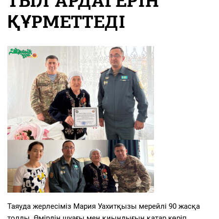
ТЫЛ АРДАГЕРІН
ҚҰРМЕТТЕДІ
Таяуда жерлесіміз Мария Уахитқызы мерейлі 90 жасқа
толды. Өмірдің шуағы мен қиындығын қатар көріп,