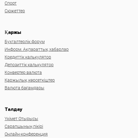
Спорт
Сюжеттер
Қаржы
Бухгалтерлік форум
Информ. Ақпараттық хабарлар
Кредиттік калькулятор
Депозиттік калькулятор
Конвертер валюта
Қаржылық көрсеткіштер
Валюта бағамдары
Талдау
Үкімет Отырысы
Сарапшының пікірі
Онлайн-конференция