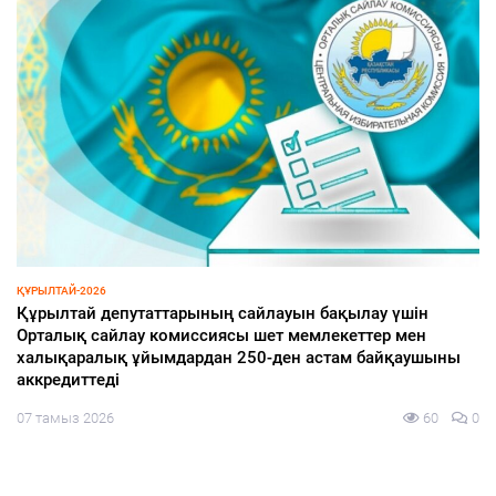
ИНФРАҚҰРЫЛЫМ
Ақжайық шағын ауданы қарқынды дамып келеді
07 тамыз 2026
76
0