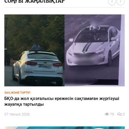
СОҢҒЫ ЖАҢАЛЫҚТАР
ҚАЛАЛЫҚТАР ҚАПЕРІНЕ
Қаладағы құрылыс нысандары тұрақты бақылауда
07 тамыз 2026
88
0