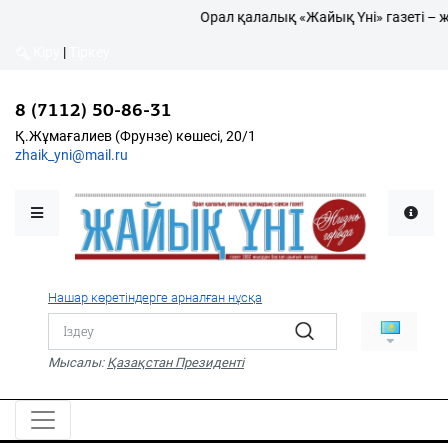
Орал қалалық «Жайық Үні» газеті – ж
Кіру
|
Тіркеу
Кіру
|
Тіркеу
8 (7112) 50-86-31
8 (7112) 50-86-31
Қалалықтар қаперіне
Қ.Жұмағалиев (Фрунзе)
Қ.Жұмағалиев (Фрунзе) көшесі, 20/1
көшесі, 20/1
zhaik_yni@mail.ru
zhaik_yni@mail.ru
Мәслихат жаршысы
Қоғам
Өзек
Нашар көретіндерге арналған нұсқа
Дені сау ұлт
Спорт
Мысалы:
Қазақстан Президенті
Жалын
PDF