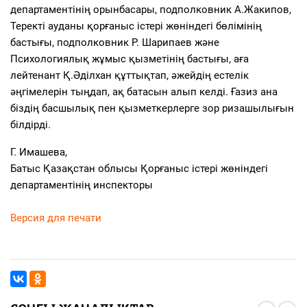
департаментінің орынбасары, подполковник А.Жакипов,
Теректі ауданы қорғаныс істері жөніндегі бөлімінің
бастығы, подполковник Р. Шарипаев және
Психологиялық жұмыс қызметінің бастығы, аға
лейтенант Қ.Әділхан құттықтап, әжейдің естелік
әңгімелерін тыңдап, ақ батасын алып келді. Ғазиз ана
біздің басшылық пен қызметкерлерге зор ризашылығын
білдірді.
Г. Имашева,
Батыс Қазақстан облысы Қорғаныс істері жөніндегі
департаментінің инспекторы
Версия для печати