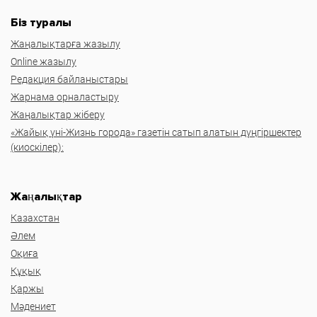
Біз туралы
Жаңалықтарға жазылу
Online жазылу
Редакция байланыстары
Жарнама орналастыру
Жаңалықтар жіберу
«Жайық үні-Жизнь города» газетін сатып алатын дүңгіршектер
(киоскілер):
Жаңалықтар
Казахстан
Әлем
Оқиға
Құқық
Қаржы
Мәдениет