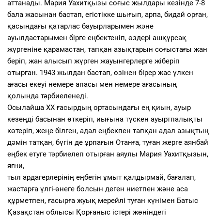
аттанады. Мария Уахитқызы соғыс жылдары кезінде 7-8
бала жасынан бастап, егістікке шығып, арпа, бидай орған,
қасындағы қатарлас бауырларымен және
ауылдастарымен бірге еңбектеніп, өздері ашқұрсақ
жүргеніне қарамастан, тапқан азықтарын соғыстағы жан
беріп, жан алысып жүрген жауынгерлерге жіберіп
отырған. 1943 жылдан бастап, өзінен бірер жас үлкен
ағасы екеуі немере апасы мен немере ағаcының
қолында тәрбиеленеді.
Осылайша XX ғасырдың ортасындағы ең қиын, ауыр
кезеңді басынан өткеріп, иығына түскен ауыртпалықты
көтеріп, жеңе білген, адал еңбекпен тапқан адал азықтың
дәмін татқан, бүгін де ұрпағын Отанға, туған жерге аянбай
еңбек етуге тәрбиелеп отырған аяулы Мария Уахитқызын,
яғни,
тыл ардагерлерінің еңбегін ұмыт қалдырмай, бағалап,
жастарға үлгі-өнеге болсын деген ниетпен және аса
құрметпен, ғасырға жуық мерейлі туған күнімен Батыс
Қазақстан облысы Қорғаныс істері жөніндегі