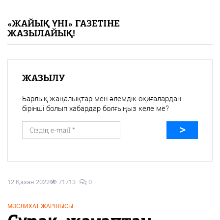
«Жайық үні» — 33 жыл
«ЖАЙЫҚ ҮНІ» ГАЗЕТІНЕ
ЖАЗЫЛАЙЫҚ!
Каталог
Қазақ тілі
ЖАЗЫЛУ
Барлық жаңалықтар мен әлемдік оқиғалардан
бірінші болып хабардар болғыңыз келе ме?
12 Қазан 2022
71713
0
МӘСЛИХАТ ЖАРШЫСЫ