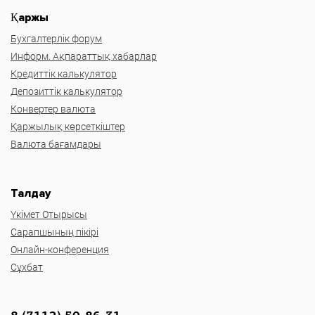
Қаржы
Бухгалтерлік форум
Информ. Ақпараттық хабарлар
Кредиттік калькулятор
Депозиттік калькулятор
Конвертер валюта
Қаржылық көрсеткіштер
Валюта бағамдары
Талдау
Үкімет Отырысы
Сарапшының пікірі
Онлайн-конференция
Сұхбат