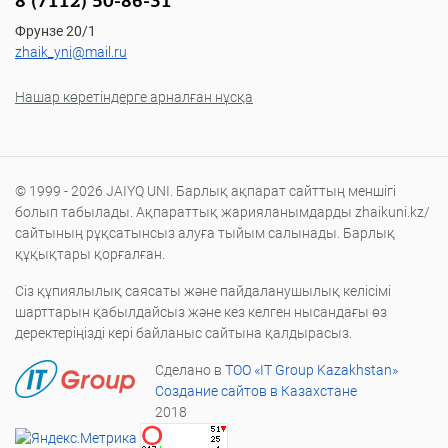
8 (7112) 50-86-31
Фрунзе 20/1
zhaik_yni@mail.ru
Нашар көретіндерге арналған нұсқа
© 1999 - 2026 JAIYQ UNI. Барлық ақпарат сайттың меншігі
болып табылады. Ақпараттық жарияланымдарды zhaikuni.kz/
сайтының рұқсатынсыз алуға тыйым салынады. Барлық
құқықтары қорғалған.
Сіз құпиялылық саясаты және пайдаланушылық келісімі
шарттарын қабылдайсыз және кез келген нысандағы өз
деректеріңізді кері байланыс сайтына қалдырасыз.
Сделано в
ТОО «IT Group Kazakhstan»
Создание сайтов в Казахстане
2018