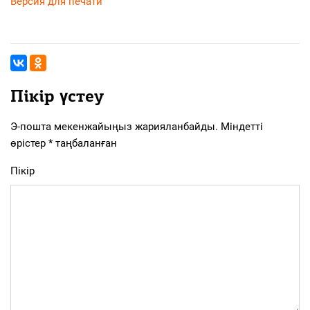
Версия для печати
Пікір үстеу
Э-пошта мекенжайыңыз жарияланбайды.
Міндетті
өрістер
*
таңбаланған
Пікір