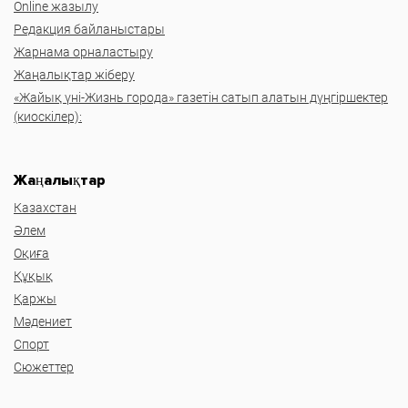
Online жазылу
Редакция байланыстары
Жарнама орналастыру
Жаңалықтар жіберу
«Жайық үні-Жизнь города» газетін сатып алатын дүңгіршектер
(киоскілер):
Жаңалықтар
Казахстан
Әлем
Оқиға
Құқық
Қаржы
Мәдениет
Спорт
Сюжеттер