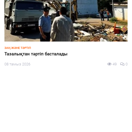
ЗАҢ ЖӘНЕ ТӘРТІП
Тәртіп пен талап тоғысқан алаң
08 тамыз 2026
52
0