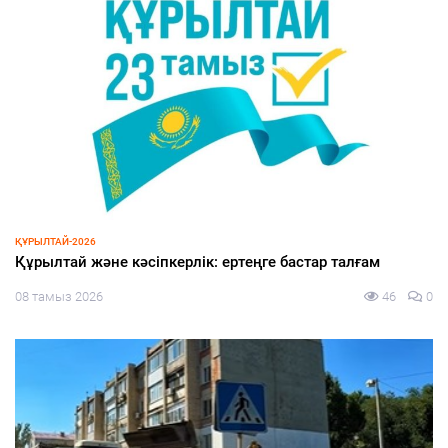
ЭКОНОМИКА
Жеңілдетілген несиеге жол ашылды
08 тамыз 2026
49
0