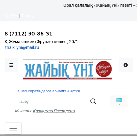
Орал қалалық «Жайық Үні» газеті – 
Кіру
|
Тіркеу
Кіру
|
Тіркеу
8 (7112) 50-86-31
8 (7112) 50-86-31
Қалалықтар қаперіне
Қ.Жұмағалиев (Фрунзе)
Қ.Жұмағалиев (Фрунзе) көшесі, 20/1
көшесі, 20/1
zhaik_yni@mail.ru
zhaik_yni@mail.ru
Мәслихат жаршысы
Қоғам
Өзек
Нашар көретіндерге арналған нұсқа
Дені сау ұлт
Спорт
Мысалы:
Қазақстан Президенті
Жалын
PDF