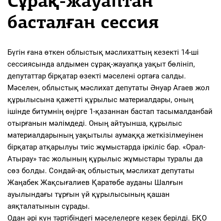
Сұрақ-жауаптан
басталған сессия
Бүгін ғана өткен облыстық мәслихаттың кезекті 14-ші
сессиясында алдымен сұрақ-жауапқа уақыт бөлініп,
депутаттар бірқатар өзекті мәселені ортаға салды.
Мәселен, облыстық мәслихат депутаты Әнуар Агаев жол
құрылысына қажетті құрылыс материалдары, оның
ішінде битумнің өңірге 1-қазаннан бастап тасымалданбай
отырғанын мәлімдеді. Оның айтуынша, құрылыс
материалдарының уақытылы аумаққа жеткізілмеуінен
бірқатар атқарылуы тиіс жұмыстарда іркіліс бар. «Орал-
Атырау» тас жолының құрылыс жұмыстары туралы да
сөз болды. Сондай-ақ облыстық мәслихат депутаты
Жаңабек Жақсығалиев Қаратөбе ауданы Шалғын
ауылындағы тұрғын үй құрылысының қашан
аяқталатынын сұрады.
Одан әрі күн тәртібіндегі мәселелерге кезек берілді. БҚО