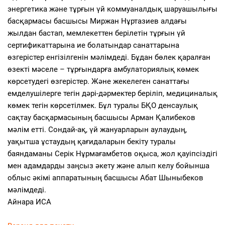
энергетика және тұрғын үй коммуаналдық шаруашылығы
басқармасы басшысы Миржан Нұртазиев алдағы
жылдан бастап, мемлекеттен берілетін тұрғын үй
сертификаттарына ие болатындар санаттарына
өзгерістер енгізілгенін мәлімдеді. Бұдан бөлек қаралған
өзекті мәселе – тұрғындарға амбулаториялық көмек
көрсетудегі өзгерістер. Және жекелеген санаттағы
емделушілерге тегін дәрі-дәрмектер беріліп, медициналық
көмек тегін көрсетілмек. Бұл туралы БҚО денсаулық
сақтау басқармасының басшысы Арман Қалибеков
мәлім етті. Сондай-ақ, үй жануарларын аулаудың,
уақытша ұстаудың қағидаларын бекіту туралы
баяндаманы Серік Нұрмағамбетов оқыса, жол қауіпсіздігі
мен адамдарды заңсыз әкету және алып келу бойынша
облыс әкімі аппаратының басшысы Абат Шыныбеков
мәлімдеді.
Айнара ИСА