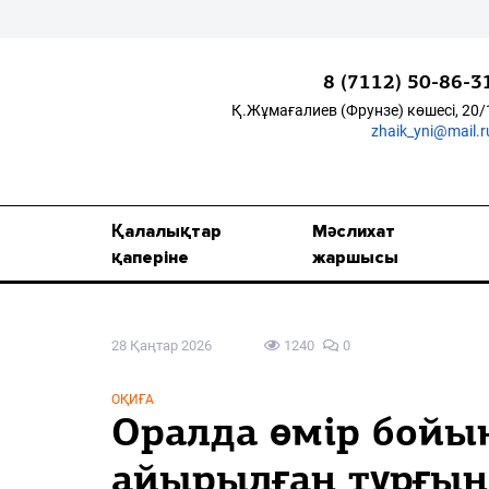
8 (7112) 50-86-3
Қ.Жұмағалиев (Фрунзе) көшесі, 20/
zhaik_yni@mail.r
Қалалықтар қаперіне
Мәслихат жаршысы
Қалалықтар
Мәслихат
Қоғам
қаперіне
жаршысы
Өзек
28 Қаңтар 2026
1240
0
Дені сау ұлт
Спорт
ОҚИҒА
Оралда өмір бойын
Жалын
айырылған тұрғын 