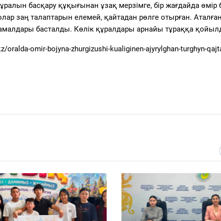
ұралын басқару құқығынан ұзақ мерзімге, бір жағдайда өмір
олар заң талаптарын елемей, қайтадан рөлге отырған. Аталға
у амалдары басталды. Көлік құралдары арнайы тұраққа қойыл
z/oralda-omir-bojyna-zhurgizushi-kualiginen-ajyrylghan-turghyn-qajta