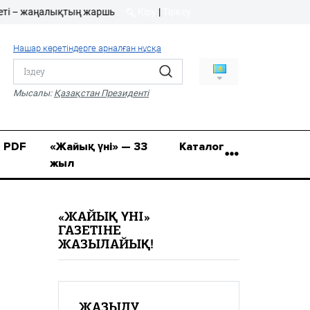
жаңалықтың жаршысы!
Кіру
|
Тіркеу
Кіру
|
Тіркеу
Нашар көретіндерге арналған нұсқа
8 (7112) 50-86-31
Қ.Жұмағалиев (Фрунзе)
Мысалы:
Қазақстан Президенті
көшесі, 20/1
zhaik_yni@mail.ru
PDF
«Жайық үні» — 33
Каталог
жыл
«ЖАЙЫҚ ҮНІ»
ГАЗЕТІНЕ
ЖАЗЫЛАЙЫҚ!
ЖАЗЫЛУ