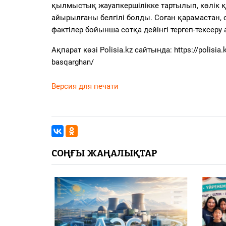
қылмыстық жауапкершілікке тартылып, көлік қ
айырылғаны белгілі болды. Соған қарамастан, 
фактілер бойынша сотқа дейінгі тергеп-тексер
Ақпарат көзі Polisia.kz сайтында: https://polisia.k
basqarghan/
Версия для печати
СОҢҒЫ ЖАҢАЛЫҚТАР
едицина:
қанында
 қандай?