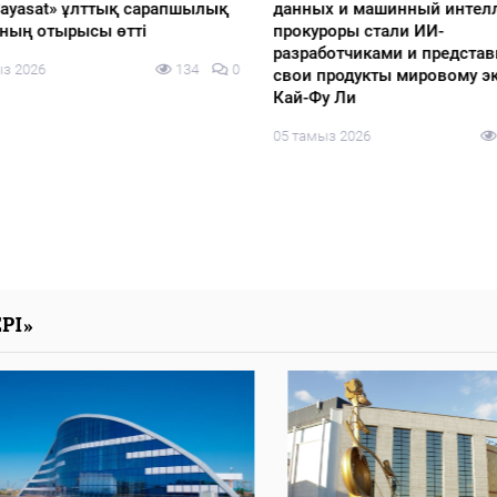
 Sayasat» ұлттық сарапшылық
данных и машинный интелл
ың отырысы өтті
прокуроры стали ИИ-
разработчиками и представ
з 2026
134
0
свои продукты мировому эк
Кай-Фу Ли
05 тамыз 2026
РІ»