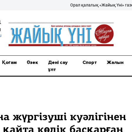
Орал қалалық «Жайық Үні» газеті – 
1
1
u
Қоғам
Өзек
Дені сау
Спорт
Жалын
ұлт
а жүргізуші куәлігінен
қайта көлік басқарған