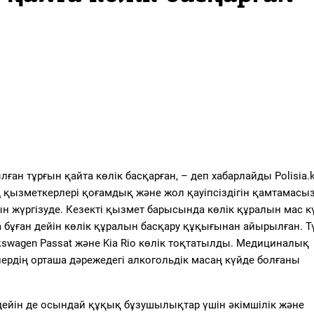
ған тұрғын қайта көлік басқарған, – деп хабарлайды Polisia.k
қызметкерлері қоғамдық және жол қауіпсіздігін қамтамасыз
н жүргізуде. Кезекті қызмет барысында көлік құралын мас к
 бұған дейін көлік құралын басқару құқығынан айырылған. Тү
kswagen Passat және Kia Rio көлік тоқтатылды. Медициналық
рдің орташа дәрежедегі алкогольдік масаң күйде болғаны
 дейін де осындай құқық бұзушылықтар үшін әкімшілік және