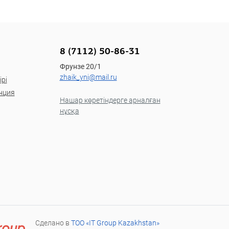
8 (7112) 50-86-31
Фрунзе 20/1
zhaik_yni@mail.ru
рі
нция
Нашар көретіндерге арналған
нұсқа
Сделано в
ТОО «IT Group Kazakhstan»