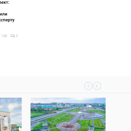
04 тамыз 2
ект:
05 тамыз 2026
143
0
или
сперту
136
0