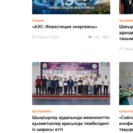
136
0
ҒЫЛЫМ
ЗАҢ ЖӘНЕ
«АЭС: Инвестиция энергиясы»
Шағырл
адалды
05 тамыз 2026
144
0
таным 
05 тамы
БЕЗ РУБРИКИ
ҚҰРЫЛТАЙ
еңбек –
Шыңғырлау ауданында мемлекеттік
«Сайла
иялық
қызметшілер арасында тимбилдинг
конфиг
іс-шарасы өтті
тақыры