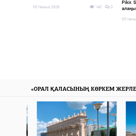
Pikir.
138
0
05 тамыз 2026
140
0
алаңын
05 тамы
«ОРАЛ ҚАЛАСЫНЫҢ КӨРКЕМ ЖЕРЛЕ