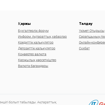
Қаржы
Талдау
Бухгалтерлік форум
Үкімет Отырысы
Информ. Ақпараттық хабарлар
Сарапшының пікі
Кредиттік калькулятор
Онлайн-конфере
Депозиттік калькулятор
Сұхбат
Конвертер валюта
Қаржылық көрсеткіштер
Валюта бағамдары
меншігі болып табылады. Ақпараттық