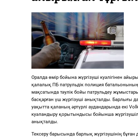
PDF
«Жайық үні» — 33 жыл
Каталог
Қазақ тілі
Оралда өмір бойына жүргізуші куәлігінен айырыл
қалалық ПБ патрульдік полиция батальонының 
мақсатында тәулік бойы патрульдеу жұмыстары
басқарған үш жүргізуші анықталды. Барлығы да
уақытта қаланың әртүрлі аудандарында екі Vol
куәландыру қорытындысы бойынша жүргізушіле
анықталды.
Тексеру барысында барлық жүргізушінің бұған