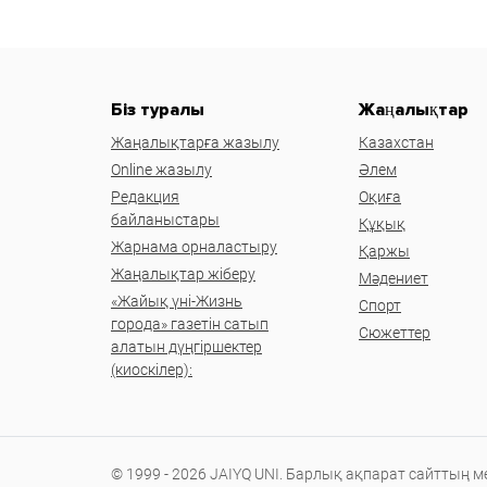
Біз туралы
Жаңалықтар
Жаңалықтарға жазылу
Казахстан
Online жазылу
Әлем
Редакция
Оқиға
байланыстары
Құқық
Жарнама орналастыру
Қаржы
Жаңалықтар жіберу
Мәдениет
«Жайық үні-Жизнь
Спорт
города» газетін сатып
Сюжеттер
алатын дүңгіршектер
(киоскілер):
© 1999 - 2026 JAIYQ UNI. Барлық ақпарат сайттың 