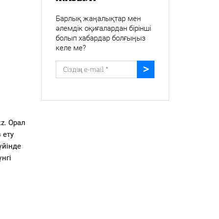
Барлық жаңалықтар мен
әлемдік оқиғалардан бірінші
болып хабардар болғыңыз
келе ме?
z. Орал
 ету
үйінде
нгі