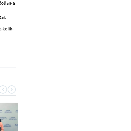
 бойына
н
ды.
-kolik-