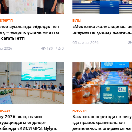
 ТӘРТІП
БІЛІМ
ой ауылында «Әділдік пен
«Мектепке жол» акциясы ая
қ – өмірлік ұстаным» атты
әлеуметтік қолдау жалғасад
сағаты өтті
05 тамыз 2026
з 2026
130
0
-2026
НОВОСТИ
у-2026: жаңа саяси
Казахстан переходит в лигу 
урациядағы өңірлер»
где правоохранительная
бында «КИСИ GPS: Gylym.
деятельность опирается на н