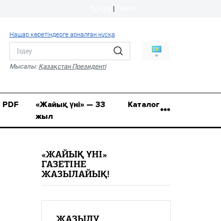
Кіру
|
Тіркеу
Кіру
|
Тіркеу
Нашар көретіндерге арналған нұсқа
8 (7112) 50-86-31
Қ.Жұмағалиев (Фрунзе)
Мысалы:
Қазақстан Президенті
көшесі, 20/1
zhaik_yni@mail.ru
PDF
«Жайық үні» — 33
Каталог
жыл
«ЖАЙЫҚ ҮНІ»
ГАЗЕТІНЕ
ЖАЗЫЛАЙЫҚ!
ЖАЗЫЛУ