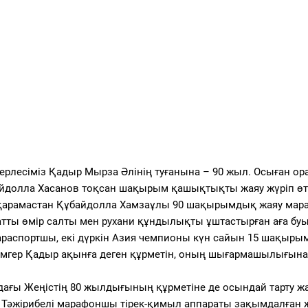
рлесіміз Қадыр Мырза Әлінің туғанына – 90 жыл. Осыған ор
йдолла Хасанов тоқсан шақырым қашықтықты жаяу жүріп өтт
 қарамастан Құбайдолла Хамзаұлы 90 шақырымдық жаяу ма
тты өмір салты мен рухани құндылықты ұштастырған аға буы
 параспортшы, екі дүркін Азия чемпионы күн сайын 15 шақырым
аламгер Қадыр ақынға деген құрметін, оның шығармашылығына
дағы Жеңістің 80 жылдығының құрметіне де осындай тарту жа
 Тәжірибелі марафоншы тірек-қимыл аппараты зақымдалған 