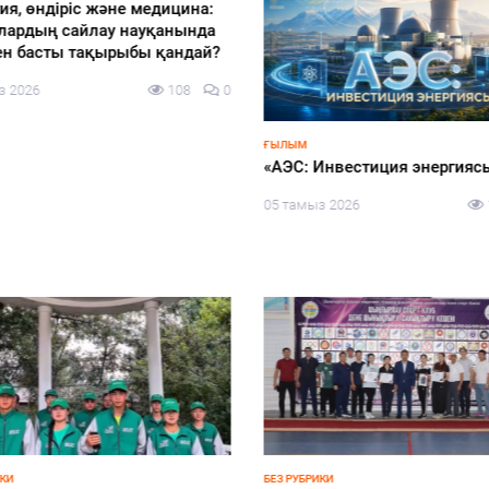
ия, өндіріс және медицина:
лардың сайлау науқанында
ен басты тақырыбы қандай?
з 2026
108
0
ҒЫЛЫМ
«АЭС: Инвестиция энергияс
05 тамыз 2026
КИ
БЕЗ РУБРИКИ