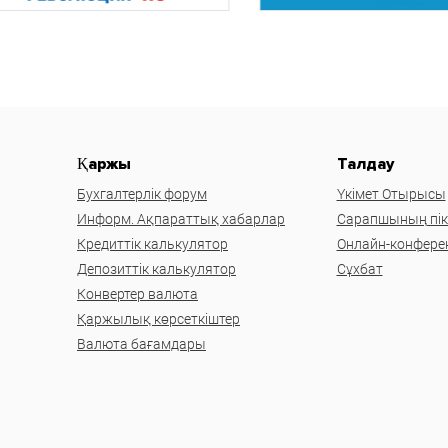
Қаржы
Талдау
Бухгалтерлік форум
Үкімет Отырысы
Информ. Ақпараттық хабарлар
Сарапшының пікі
Кредиттік калькулятор
Онлайн-конфере
Депозиттік калькулятор
Сұхбат
Конвертер валюта
Қаржылық көрсеткіштер
Валюта бағамдары