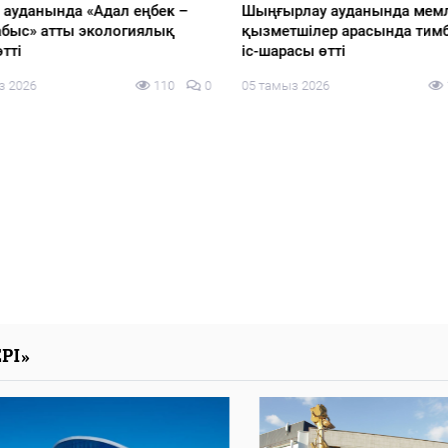
і ауданында «Адал еңбек –
Шыңғырлау ауданында мемл
абыс» атты экологиялық
қызметшілер арасында тим
тті
іс-шарасы өтті
з 2026
110
0
05 тамыз 2026
РІ»