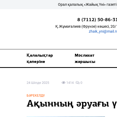
Орал қалалық «Жайық Үні» газеті – жа
8 (7112) 50-86-3
Қ.Жұмағалиев (Фрунзе) көшесі, 20/
zhaik_yni@mail.r
Қалалықтар қаперіне
Мәслихат жаршысы
Қалалықтар
Мәслихат
Қоғам
қаперіне
жаршысы
Өзек
24 Шілде 2025
1414
0
Дені сау ұлт
Спорт
БӘРЕКЕЛДІ!
Ақынның әруағы 
Жалын