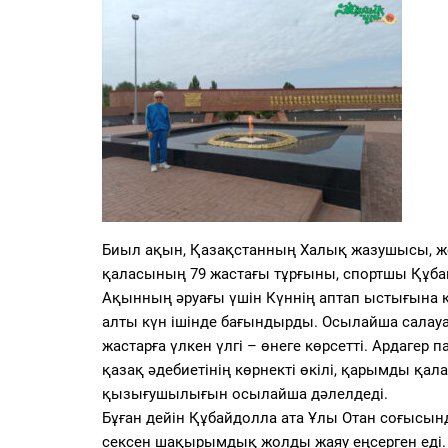
PDF
«Жайық үні» — 33 жыл
Каталог
Қазақ тілі
Биыл ақын, Қазақстанның Халық жазушысы, же
қаласының 79 жастағы тұрғыны, спортшы Құба
Ақынның әруағы үшін Күннің аптап ыстығына
алты күн ішінде бағындырды. Осылайша салауа
жастарға үлкен үлгі – өнеге көрсетті. Ардагер
қазақ әдебиетінің көрнекті өкілі, қарымды қ
қызығушылығын осылайша дәлелдеді.
Бұған дейін Құбайдолла ата Ұлы Отан соғысын
сексен шақырымдық жолды жаяу еңсерген еді.