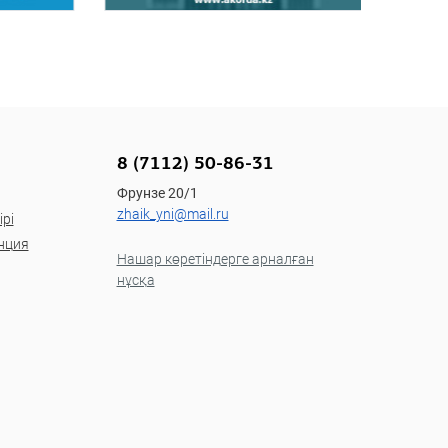
8 (7112) 50-86-31
Фрунзе 20/1
zhaik_yni@mail.ru
рі
нция
Нашар көретіндерге арналған
нұсқа