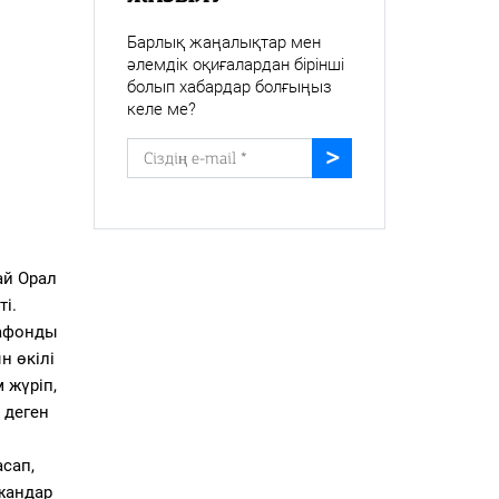
Барлық жаңалықтар мен
әлемдік оқиғалардан бірінші
болып хабардар болғыңыз
келе ме?
ай Орал
і.
рафонды
н өкілі
 жүріп,
 деген
сап,
жандар