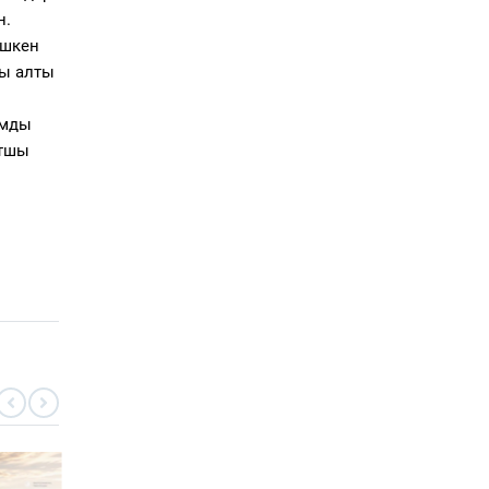
н.
ешкен
сы алты
ымды
ртшы