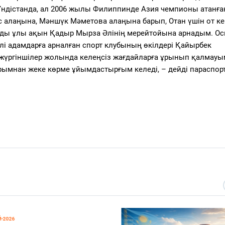
ндістанда, ал 2006 жылы Филиппинде Азия чемпионы атанға
с алаңына, Мәншүк Мәметова алаңына барып, Отан үшін от к
нды ұлы ақын Қадыр Мырза Әлінің мерейтойына арнадым. О
улі адамдарға арналған спорт клубының өкілдері Қайырбек
жүргіншілер жолында келеңсіз жағдайларға ұрынып қалмау
арымнан жеке көрме ұйымдастырғым келеді, – дейді параспо
-2026