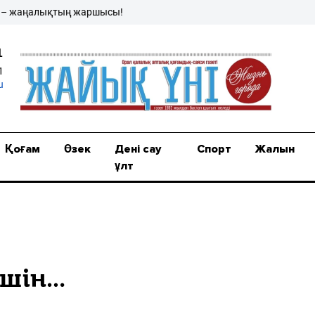
ңалықтың жаршысы!
1
1
u
Қоғам
Өзек
Дені сау
Спорт
Жалын
ұлт
үшін…