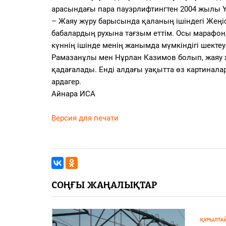
арасындағы пара пауэрлифтингтен 2004 жылы Ү
– Жаяу жүру барысында қаланың ішіндегі Жеңі
бабалардың рухына тағзым еттім. Осы марафо
күннің ішінде менің жанымда мүмкіндігі шекте
Рамазанұлы мен Нұрлан Казимов болып, жаяу 
қадағалады. Енді алдағы уақытта өз картинал
ардагер.
Айнара ИСА
Версия для печати
СОҢҒЫ ЖАҢАЛЫҚТАР
ҚҰРЫЛТАЙ