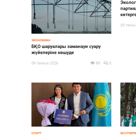
Эколог
партия
көтерг
05 тамы
ЭКОНОМИКА
диалог
БҚО шаруалары заманауи суару
жүйелеріне көшуде
113
0
06 тамыз 2026
89
0
СПОРТ
БЕЗ РУБРИ