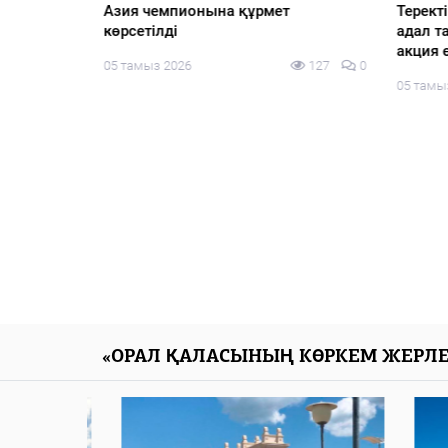
ң сапасы
Азия чемпионына құрмет
Терект
көрсетілді
адал т
акция ө
82
0
05 тамыз 2026
127
0
05 тамы
«ОРАЛ ҚАЛАСЫНЫҢ КӨРКЕМ ЖЕРЛЕ