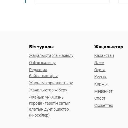
Біз туралы
Жаңалықтар
Жаңалықтарға жазылу
Казахстан
Online жазылу
Әлем
Редакция
Оқиға
байланыстары
Құқық
Жарнама орналастыру
Қаржы
Жаңалықтар жіберу
Мәдениет
«Жайық үні-Жизнь
Спорт
города» газетін сатып
Сюжеттер
алатын дүңгіршектер
(киоскілер):