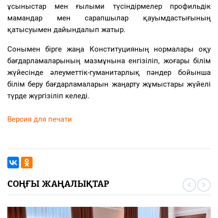
ұсыныстар мен ғылыми түсіндірмелер профильдік
мамандар мен сарапшылар қауымдастығының
қатысуымен дайындалып жатыр.
Сонымен бірге жаңа Конституцияның нормалары оқу
бағдарламаларының мазмұнына енгізіліп, жоғары білім
жүйесінде әлеуметтік-гуманитарлық пәндер бойынша
білім беру бағдарламаларын жаңарту жұмыстары жүйелі
түрде жүргізіліп келеді.
Версия для печати
СОҢҒЫ ЖАҢАЛЫҚТАР