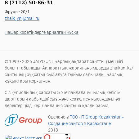
8 (7112) 50-86-31
Фрунзе 20/1
zhaik_yni@mail.ru
Нашар көретіндерге арналған нұсқа
© 1999 - 2026 JAIYQ UNI. Барлық ақпарат сайттың меншігі
болып табылады. Ақпараттық жарияланымдарды zhaikuni.kz/
сайтының рұқсатынсыз алуға тыйым салынады. Барлық
құқықтары қорғалған.
Сіз құпиялылық саясаты және пайдаланушылық келісімі
шарттарын қабылдайсыз және кез келген нысандағы өз
деректеріңізді кері байланыс сайтына қалдырасыз.
Сделано в
ТОО «IT Group Kazakhstan»
Создание сайтов в Казахстане
2018