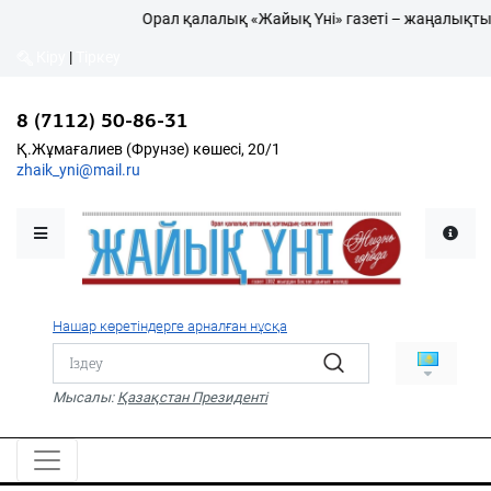
Орал қалалық «Жайық Үні» газеті – жаңалықтың
Кіру
|
Тіркеу
Кіру
|
Тіркеу
8 (7112) 50-86-31
8 (7112) 50-86-31
Қалалықтар қаперіне
Қ.Жұмағалиев (Фрунзе)
Қ.Жұмағалиев (Фрунзе) көшесі, 20/1
көшесі, 20/1
zhaik_yni@mail.ru
zhaik_yni@mail.ru
Мәслихат жаршысы
Қоғам
Өзек
Нашар көретіндерге арналған нұсқа
Дені сау ұлт
Спорт
Мысалы:
Қазақстан Президенті
Жалын
PDF