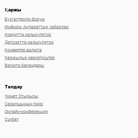
Қаржы
Бухгалтерлік форум
Информ. Ақпараттық хабарлар
Кредиттік калькулятор
Депозиттік калькулятор
Конвертер валюта
Қаржылық көрсеткіштер
Валюта бағамдары
Талдау
Үкімет Отырысы
Сарапшының пікірі
Онлайн-конференция
Сұхбат