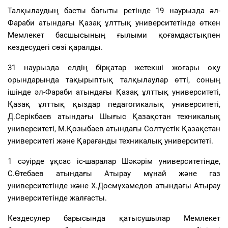
Талқылаудың басты бағыты ретінде 19 наурызда әл-
Фараби атындағы Қазақ ұлттық университетінде өткен
Мемлекет басшысының ғылыми қоғамдастықпен
кездесудегі сөзі қаралды.
31 наурызда елдің бірқатар жетекші жоғары оқу
орындарында тақырыптық талқылаулар өтті, соның
ішінде әл-Фараби атындағы Қазақ ұлттық университеті,
Қазақ ұлттық қыздар педагогикалық университеті,
Д.Серікбаев атындағы Шығыс Қазақстан техникалық
университеті, М.Қозыбаев атындағы Солтүстік Қазақстан
университеті және Қарағанды техникалық университеті.
1 сәуірде ұқсас іс-шаралар Шәкәрім университетінде,
С.Өтебаев атындағы Атырау мұнай және газ
университетінде және Х.Досмұхамедов атындағы Атырау
университетінде жалғасты.
Кездесулер барысында қатысушылар Мемлекет