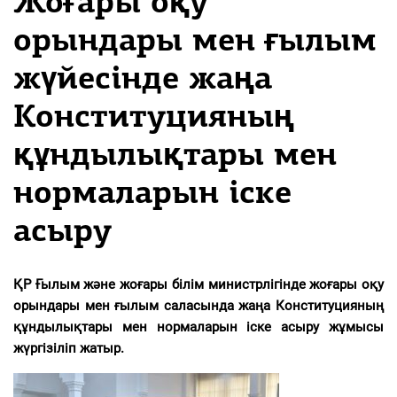
Жоғары оқу
орындары мен ғылым
жүйесінде жаңа
Конституцияның
құндылықтары мен
нормаларын іске
асыру
ҚР Ғылым және жоғары білім министрлігінде жоғары оқу
орындары мен ғылым саласында жаңа Конституцияның
құндылықтары мен нормаларын іске асыру жұмысы
жүргізіліп жатыр.