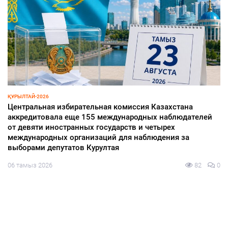
ҚАЛАЛЫҚТАР ҚАПЕРІНЕ
Абаттандыру жобаларының сапасы мен
Казахстана
бақылауда
ых наблюдателей
06 тамыз 2026
етырех
юдения за
82
0