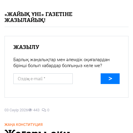
«Жайық үні» — 33 жыл
«ЖАЙЫҚ ҮНІ» ГАЗЕТІНЕ
ЖАЗЫЛАЙЫҚ!
Каталог
Қазақ тілі
ЖАЗЫЛУ
Барлық жаңалықтар мен әлемдік оқиғалардан
бірінші болып хабардар болғыңыз келе ме?
03 Сәуір 2026
443
0
ЖАҢА КОНСТИТУЦИЯ