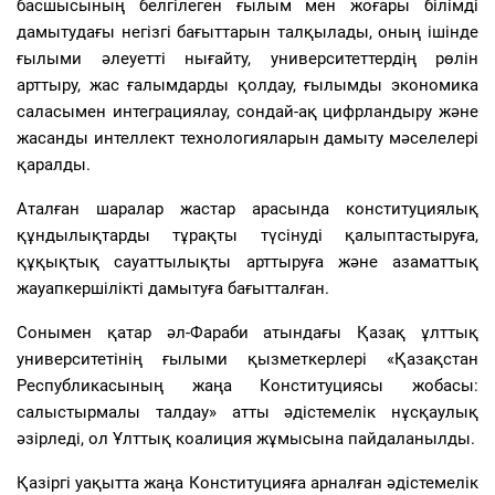
басшысының белгілеген ғылым мен жоғары білімді
дамытудағы негізгі бағыттарын талқылады, оның ішінде
ғылыми әлеуетті нығайту, университеттердің рөлін
арттыру, жас ғалымдарды қолдау, ғылымды экономика
саласымен интеграциялау, сондай-ақ цифрландыру және
жасанды интеллект технологияларын дамыту мәселелері
қаралды.
Аталған шаралар жастар арасында конституциялық
құндылықтарды тұрақты түсінуді қалыптастыруға,
құқықтық сауаттылықты арттыруға және азаматтық
жауапкершілікті дамытуға бағытталған.
Сонымен қатар әл-Фараби атындағы Қазақ ұлттық
университетінің ғылыми қызметкерлері «Қазақстан
Республикасының жаңа Конституциясы жобасы:
салыстырмалы талдау» атты әдістемелік нұсқаулық
әзірледі, ол Ұлттық коалиция жұмысына пайдаланылды.
Қазіргі уақытта жаңа Конституцияға арналған әдістемелік