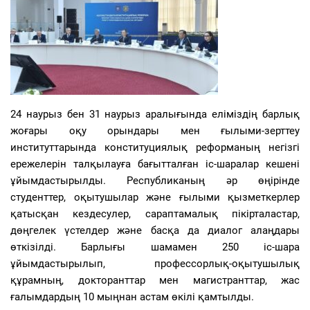
24 наурыз бен 31 наурыз аралығында еліміздің барлық
жоғары оқу орындары мен ғылыми-зерттеу
институттарында конституциялық реформаның негізгі
ережелерін талқылауға бағытталған іс-шаралар кешені
ұйымдастырылды. Республиканың әр өңірінде
студенттер, оқытушылар және ғылыми қызметкерлер
қатысқан кездесулер, сараптамалық пікірталастар,
дөңгелек үстелдер және басқа да диалог алаңдары
өткізілді. Барлығы шамамен 250 іс-шара
ұйымдастырылып, профессорлық-оқытушылық
құрамның, докторанттар мен магистранттар, жас
ғалымдардың 10 мыңнан астам өкілі қамтылды.