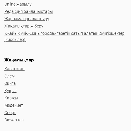
Online жазылу
Редакция байланыстары
Жарнама орналастыру
Жаңалықтар жіберу
«Жайық үні-Жизнь города» газетін сатып алатын дүңгіршектер
(киоскілер):
Жаңалықтар
Казахстан
Әлем
Оқиға
Құқық
Қаржы
Мәдениет
Спорт
Сюжеттер