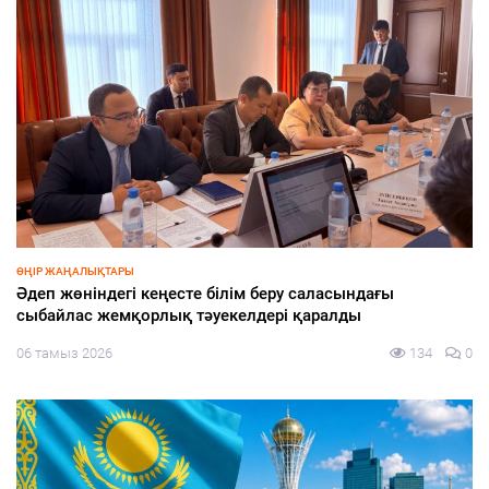
БІРЛІК
ласындағы
Бітімге бастайтын бейбіт диалог
алды
06 тамыз 2026
134
0