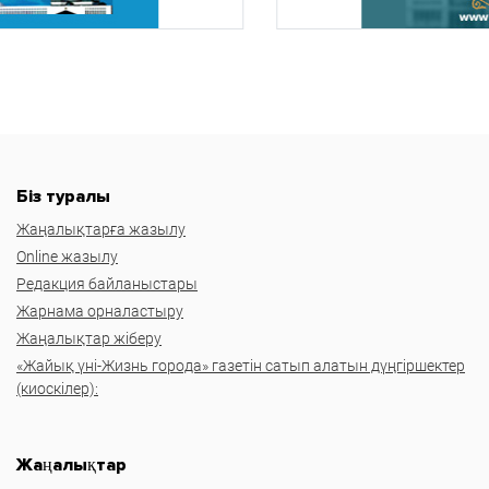
Біз туралы
Жаңалықтарға жазылу
Online жазылу
Редакция байланыстары
Жарнама орналастыру
Жаңалықтар жіберу
«Жайық үні-Жизнь города» газетін сатып алатын дүңгіршектер
(киоскілер):
Жаңалықтар