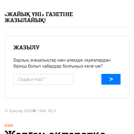
«Жайық үні» — 33 жыл
«ЖАЙЫҚ ҮНІ» ГАЗЕТІНЕ
ЖАЗЫЛАЙЫҚ!
Каталог
Қазақ тілі
ЖАЗЫЛУ
Барлық жаңалықтар мен әлемдік оқиғалардан
бірінші болып хабардар болғыңыз келе ме?
31 Қаңтар 2026
1364
0
ӨЗЕК