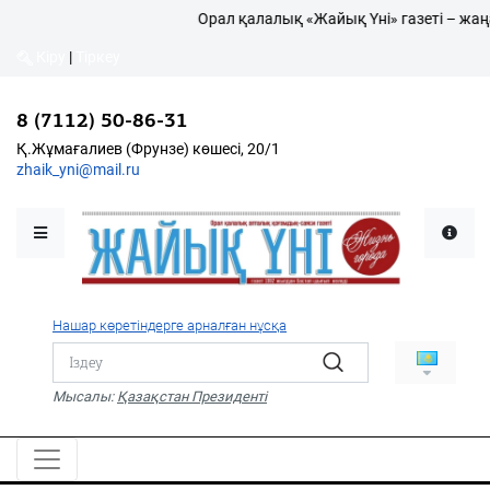
Орал қалалық «Жайық Үні» газеті – жаңа
Кіру
|
Тіркеу
Кіру
|
Тіркеу
8 (7112) 50-86-31
8 (7112) 50-86-31
Қалалықтар қаперіне
Қ.Жұмағалиев (Фрунзе)
Қ.Жұмағалиев (Фрунзе) көшесі, 20/1
көшесі, 20/1
zhaik_yni@mail.ru
zhaik_yni@mail.ru
Мәслихат жаршысы
Қоғам
Өзек
Нашар көретіндерге арналған нұсқа
Дені сау ұлт
Спорт
Мысалы:
Қазақстан Президенті
Жалын
PDF