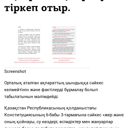
тіркеп отыр.
Screenshot
Орталық аталған ақпараттың шындыққа сәйкес
келмейтінін және фактілерді бұрмалау болып
табылатынын мәлімдейді.
Қазақстан Республикасының қолданыстағы
Конституциясының 6-бабы 3-тармағына сәйкес «жер жəне
оның қойнауы, су көздері, өсімдіктер мен жануарлар