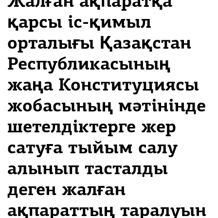
Жалған ақпаратқа
қарсы іс-қимыл
орталығы Қазақстан
Республикасының
жаңа Конституциясы
жобасының мәтінінде
шетелдіктерге жер
сатуға тыйым салу
алынып тасталды
деген жалған
ақпараттың таралуын