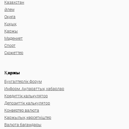
Казахстан
Әлем
Оқиға
Құқық
Қаржы
Мәдениет
Спорт
Сюжеттер
Қаржы
Бухгалтерлік форум
Информ. Ақпараттық хабарлар
Кредиттік калькулятор
Депозиттік калькулятор
Конвертер валюта
Қаржылық көрсеткіштер
Валюта бағамдары