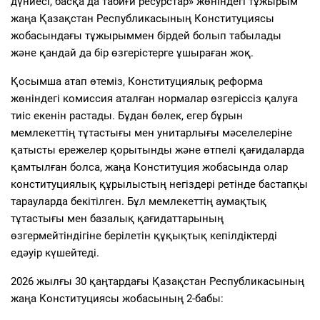
дүниесі, басқа да табиғи ресурстар» жөніндегі тұжырым
жаңа Қазақстан Республикасының Конституциясы
жобасындағы тұжырыммен бірдей болып табылады
және қандай да бір өзгерістерге ұшыраған жоқ.
Қосымша атап өтеміз, Конституциялық реформа
жөніндегі комиссия аталған нормалар өзгеріссіз қалуға
тиіс екенін растады. Бұдан бөлек, егер бұрын
мемлекеттің тұтастығы мен унитарлығы мәселелеріне
қатысты ережелер қорытынды және өтпелі қағидаларда
қамтылған болса, жаңа Конституция жобасында олар
конституциялық құрылыстың негіздері ретінде бастапқы
тарауларда бекітілген. Бұл мемлекеттің аумақтық
тұтастығы мен базалық қағидаттарының
өзгермейтіндігіне берілетін құқықтық кепілдіктерді
едәуір күшейтеді.
2026 жылғы 30 қаңтардағы Қазақстан Республикасының
жаңа Конституциясы жобасының 2-бабы: