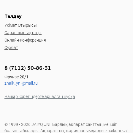
Талдау
Үкімет Отырысы
Сарапшының пікірі
Онлайн-конференция
Сұхбат
8 (7112) 50-86-31
Фрунзе 20/1
zhaik_yni@mail.ru
Нашар көретіндерге арналған нұсқа
© 1999 - 2026 JAIYQ UNI. Барлық ақпарат сайттың меншігі
болып табылады. Ақпараттық жарияланымдарды zhaikuni.kz/