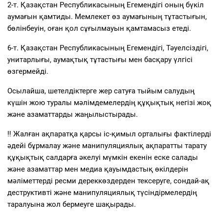
2-т. Қазақстан Республикасының Егемендігі оның бүкіл
аумағын қамтиды. Мемлекет өз аумағының тұтастығын,
бөлінбеуін, оған қол сұғылмауын қамтамасыз етеді.
6-т. Қазақстан Республикасының Егемендігі, Тәуелсіздігі,
унитарлығы, аумақтық тұтастығы мен басқару үлгісі
өзгермейді.
Осылайша, шетелдіктерге жер сатуға тыйым салудың
күшін жою туралы мәлімдемелердің құқықтық негізі жоқ
және азаматтарды жаңылыстырады.
‼ Жалған ақпаратқа қарсы іс-қимыл орталығы фактілерді
әдейі бұрмалау және манипуляциялық ақпаратты тарату
құқықтық салдарға әкелуі мүмкін екенін еске салады
және азаматтар мен медиа қауымдастық өкілдерін
мәліметтерді ресми дереккөздерден тексеруге, сондай-ақ
деструктивті және манипуляциялық түсіндірмелердің
таралуына жол бермеуге шақырады.