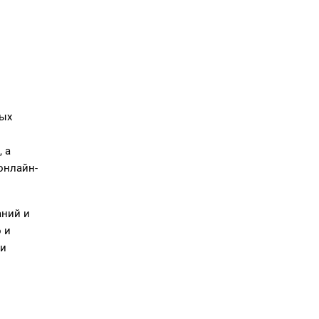
ных
 а
онлайн-
аний и
 и
 и