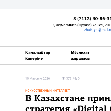
8 (7112) 50-86-3
Қ.Жұмағалиев (Фрунзе) көшесі, 20/
zhaik_yni@mail.r
Қалалықтар қаперіне
Мәслихат жаршысы
Қалалықтар
Мәслихат
Қоғам
қаперіне
жаршысы
Өзек
10 Маусым 2026
379
0
Дені сау ұлт
Спорт
ИСКУССТВЕННЫЙ ИНТЕЛЛЕКТ
В Казахстане при
Жалын
стратегия «Digital