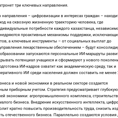
атронет три ключевых направления.
о направления – цифровизации в интересах граждан – находи
еход на сквозную жизненную траекторию человека, где
дивидуальные потребности каждого казахстанца, независимо
 внедряются проактивные механизмы поддержки, исключающи
тов, а ключевые инструменты – от социальных выплат до
 управления лекарственным обеспечением – будут консолид
В образовании запускаются персональные ИИ-маршруты разви
скрывать потенциал учащихся и сформируют у нового поколен
готовка ИИ-кадров охватит как академическую среду, так и
неративного ИИ среди населения должен составить не менее 
изнеса и новой экономики в реальном секторе создается
ьным приборным учетом. Стратегия предусматривает глубокую
ей экономики: агропромышленного комплекса, строительств
малого бизнеса. Внедрение искусственного интеллекта, цифр
лит кратно повысить производительность труда, снизить из
ть отечественного бизнеса. Параллельно создаются условия