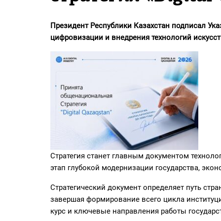
PDF
«Жайық үні» — 33 жыл
Президент Республики Казахстан подписал Ук
цифровизации и внедрения технологий искусстве
Каталог
Қазақ тілі
Стратегия станет главным документом техноло
этап глубокой модернизации государства, эко
Стратегический документ определяет путь стра
завершая формирование всего цикла институц
курс и ключевые направления работы государст