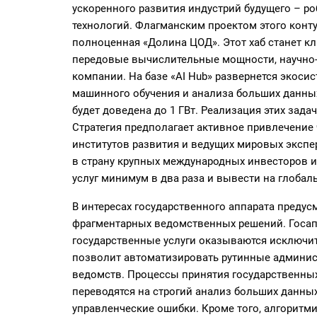
ускоренного развития индустрий будущего – р
технологий. Флагманским проектом этого конту
полноценная «Долина ЦОД». Этот хаб станет 
передовые вычислительные мощности, научно-
компании. На базе «AI Hub» развернется экоси
машинного обучения и анализа больших данны
будет доведена до 1 ГВт. Реализация этих задач
Стратегия предполагает активное привлечение
институтов развития и ведущих мировых экспер
в страну крупных международных инвесторов и 
услуг минимум в два раза и вывести на глоба
В интересах государственного аппарата предус
фрагментарных ведомственных решений. Госапп
государственные услуги оказываются исключит
позволит автоматизировать рутинные админис
ведомств. Процессы принятия государственны
переводятся на строгий анализ больших данных
управленческие ошибки. Кроме того, алгоритм