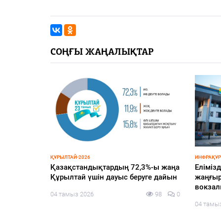
СОҢҒЫ ЖАҢАЛЫҚТАР
ЗАҢ ЖӘНЕ ТӘРТІП
ҚҰРЫЛТАЙ
нда
Оралда азық-түлік дүкеніне
Құрылт
қарақшылық шабуыл жасаған
жаңғыр
күдікті ұсталды
103
0
03 тамы
03 тамыз 2026
156
0