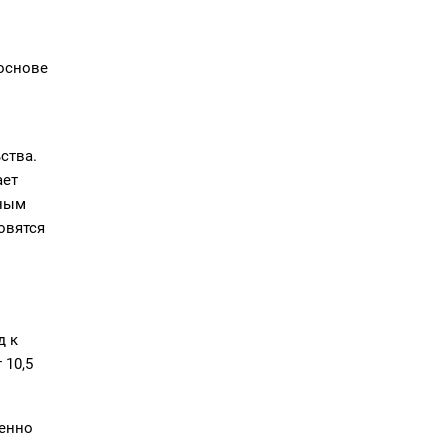
основе
ства.
ает
ьным
овятся
д к
 10,5
венно