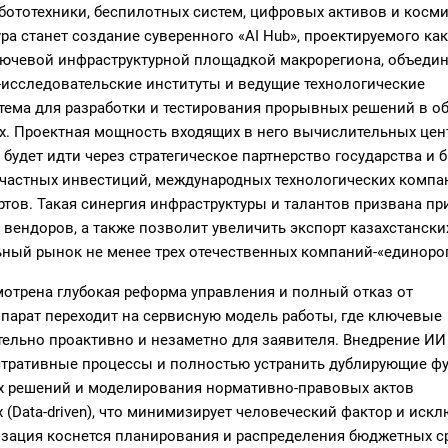
обототехники, беспилотных систем, цифровых активов и косм
ра станет создание суверенного «AI Hub», проектируемого как
ключевой инфраструктурной площадкой макрорегиона, объед
исследовательские институты и ведущие технологические
стема для разработки и тестирования прорывных решений в о
х. Проектная мощность входящих в него вычислительных цен
 будет идти через стратегическое партнерство государства и 
 частных инвестиций, международных технологических компа
тов. Такая синергия инфраструктуры и талантов призвана пр
вендоров, а также позволит увеличить экспорт казахстанских
льный рынок не менее трех отечественных компаний-«единоро
мотрена глубокая реформа управления и полный отказ от
арат переходит на сервисную модель работы, где ключевые
ельно проактивно и незаметно для заявителя. Внедрение ИИ
тративные процессы и полностью устранить дублирующие ф
х решений и моделирования нормативно-правовых актов
 (Data-driven), что минимизирует человеческий фактор и иск
изация коснется планирования и распределения бюджетных с