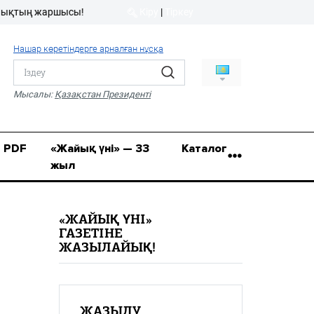
 жаршысы!
Кіру
|
Тіркеу
Кіру
|
Тіркеу
Нашар көретіндерге арналған нұсқа
8 (7112) 50-86-31
Қ.Жұмағалиев (Фрунзе)
Мысалы:
Қазақстан Президенті
көшесі, 20/1
zhaik_yni@mail.ru
PDF
«Жайық үні» — 33
Каталог
жыл
«ЖАЙЫҚ ҮНІ»
ГАЗЕТІНЕ
ЖАЗЫЛАЙЫҚ!
ЖАЗЫЛУ