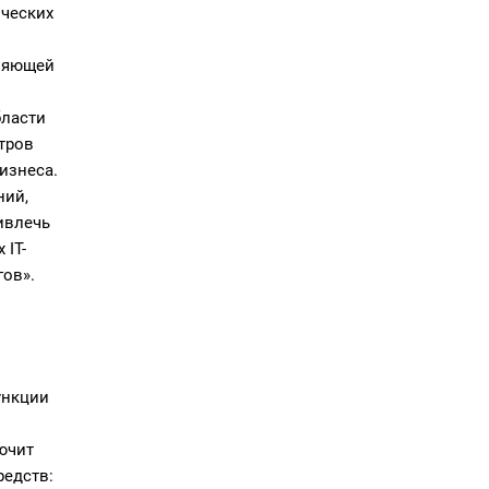
ических
иняющей
бласти
тров
бизнеса.
ний,
ивлечь
 IT-
гов».
ункции
лючит
редств: