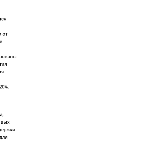
тся
 от
е
ированы
тия
ия
20%.
а,
овых
держки
 для