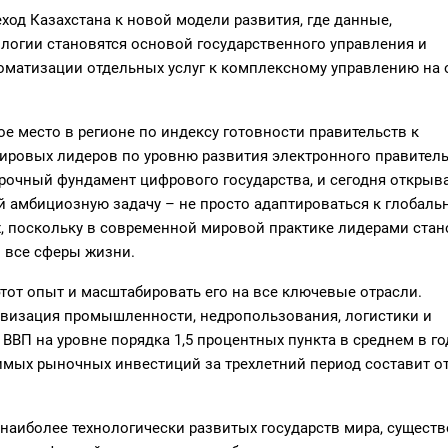
еход Казахстана к новой модели развития, где данные,
логии становятся основой государственного управления и
оматизации отдельных услуг к комплексному управлению на 
е место в регионе по индексу готовности правительств к
мировых лидеров по уровню развития электронного правитель
рочный фундамент цифрового государства, и сегодня открыв
ой амбициозную задачу – не просто адаптироваться к глобал
, поскольку в современной мировой практике лидерами стан
о все сферы жизни.
тот опыт и масштабировать его на все ключевые отрасли.
овизация промышленности, недропользования, логистики и
ВВП на уровне порядка 1,5 процентных пункта в среднем в го
имых рыночных инвестиций за трехлетний период составит от
о наиболее технологически развитых государств мира, сущест