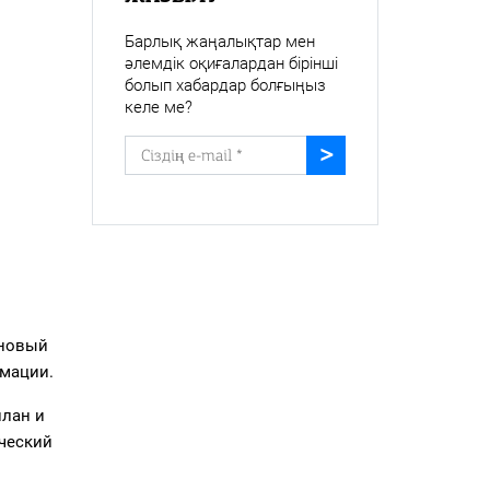
Барлық жаңалықтар мен
әлемдік оқиғалардан бірінші
болып хабардар болғыңыз
келе ме?
 новый
рмации.
план и
ческий