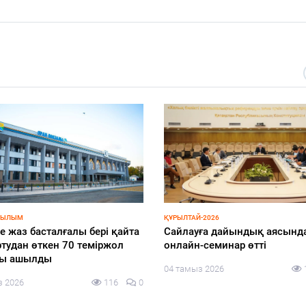
-2026
ҚҰРЫЛТАЙ-2026
ай – Қазақстанның саяси
ОСК Құрылтай сайлауына ар
уының жаңа кезеңі
дауыс беру бюллетенінің үлг
көрсетті
з 2026
124
0
03 тамыз 2026