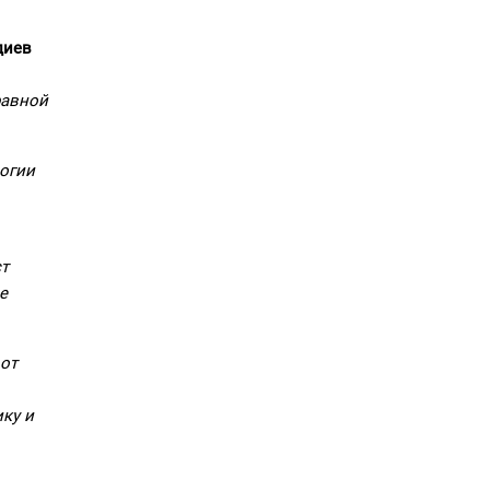
диев
равной
логии
ст
е
 от
ику и