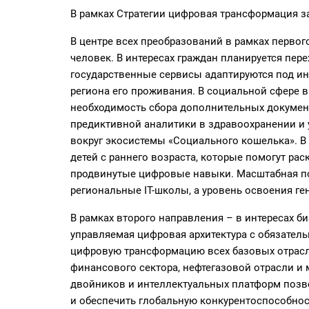
В рамках Стратегии цифровая трансформация з
В центре всех преобразований в рамках первог
человек. В интересах граждан планируется пер
государственные сервисы адаптируются под ин
региона его проживания. В социальной сфере
необходимость сбора дополнительных докумен
предиктивной аналитики в здравоохранении и
вокруг экосистемы «Социального кошелька». 
детей с раннего возраста, которые помогут ра
продвинутые цифровые навыки. Масштабная под
региональные IT-школы, а уровень освоения ге
В рамках второго направления – в интересах б
управляемая цифровая архитектура с обязател
цифровую трансформацию всех базовых отрасл
финансового сектора, нефтегазовой отрасли и 
двойников и интеллектуальных платформ позво
и обеспечить глобальную конкурентоспособнос