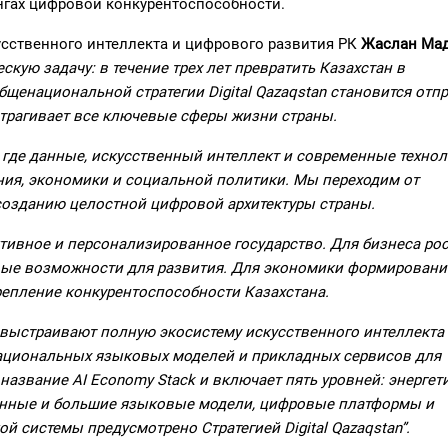
нгах цифровой конкурентоспособности.
сственного интеллекта и цифрового развития РК
Жаслан Ма
скую задачу: в течение трех лет превратить Казахстан в
щенациональной стратегии Digital Qazaqstan становится отп
трагивает все ключевые сферы жизни страны.
, где данные, искусственный интеллект и современные техно
ния, экономики и социальной политики. Мы переходим от
созданию целостной цифровой архитектуры страны.
ктивное и персонализированное государство. Для бизнеса ро
вые возможности для развития. Для экономики формировани
репление конкурентоспособности Казахстана.
 выстраивают полную экосистему искусственного интеллекта
ациональных языковых моделей и прикладных сервисов для
 название AI Economy Stack и включает пять уровней: энергет
анные и большие языковые модели, цифровые платформы и
 системы предусмотрено Стратегией Digital Qazaqstan”.