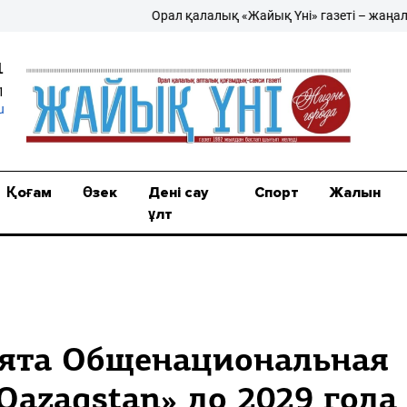
Орал қалалық «Жайық Үні» газеті – жаңалықтың
1
1
u
Қоғам
Өзек
Дені сау
Спорт
Жалын
ұлт
нята Общенациональная
 Qazaqstan» до 2029 года