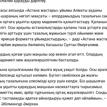
лікпен қарауды дәріптеу.
амасы аясында «Астана жастары» ұйымы Алматы ауданы
р. Іс-шараның негізгі мақсаты – елордамыздың тазалығын са
н ортаға ұқыпты қарау мәдениетін қалыптастыру. Қаланы
лігі. Осы арқылы астаналықтарды қаланы таза ұстауға үнд
ілігін арттыру үшін тазалық жұмысын түрлі ойынмен және
і ерекше форматта ұйымдастырдық», – деді «Астана жаст
әрбие жұмысы бөлімінің басшысы Сұлтан Өмірғалиев.
рдың қоғам үшін маңызы зор екенін атап өтті. Олардың
әдениеті мен жауапкершілігінен басталады.
арына қосылғаныма бір жылға жуық уақыт болды. Осы ара
елсенді қатысып келемін. Бүгінгі сенбілікке де жазғы
 тазалығына үлесімізді қосу үшін келдік. Біз шашылған
ға ұқыпты қараудың маңызын насихаттауға тырысамыз.
еттің емес, әрбір тұрғынның ортақ жауапкершілігі. Сонд
ыс тастамауды әдетке айналдыруы қажет деп ойлаймын», –
 Әбілмансұр Әмірхан.