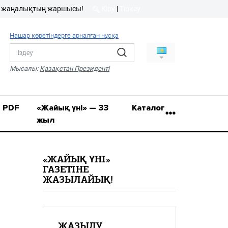
лықтың жаршысы!
Кіру
|
Тіркеу
Кіру
|
Тіркеу
Нашар көретіндерге арналған нұсқа
8 (7112) 50-86-31
Қ.Жұмағалиев (Фрунзе)
Мысалы:
Қазақстан Президенті
көшесі, 20/1
zhaik_yni@mail.ru
PDF
«Жайық үні» — 33
Каталог
жыл
«ЖАЙЫҚ ҮНІ»
ГАЗЕТІНЕ
ЖАЗЫЛАЙЫҚ!
ЖАЗЫЛУ