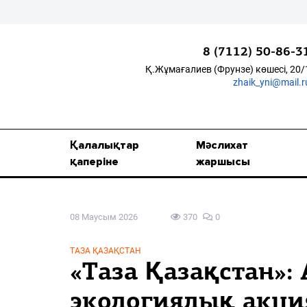
8 (7112) 50-86-3
Қ.Жұмағалиев (Фрунзе) көшесі, 20/
zhaik_yni@mail.r
Қалалықтар қаперіне
Мәслихат жаршысы
Қалалықтар
Мәслихат
Қоғам
қаперіне
жаршысы
Өзек
08 Маусым 2026
370
0
Дені сау ұлт
Спорт
ТАЗА ҚАЗАҚСТАН
«Таза Қазақстан»: 
Жалын
экологиялық акция