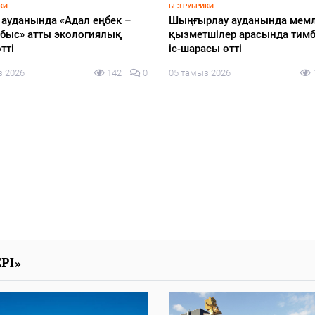
КИ
БЕЗ РУБРИКИ
і ауданында «Адал еңбек –
Шыңғырлау ауданында мемл
абыс» атты экологиялық
қызметшілер арасында тим
тті
іс-шарасы өтті
з 2026
142
0
05 тамыз 2026
РІ»