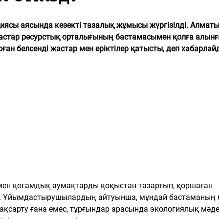
иясы аясында кезекті тазалық жұмысы жүргізілді. Алмат
астар ресурстық орталығының бастамасымен қолға алынға
оған белсенді жастар мен еріктілер қатысты, деп хабарлай
ен қоғамдық аумақтарды қоқыстан тазартып, қоршаған
ты. Ұйымдастырушылардың айтуынша, мұндай бастаманың 
қсарту ғана емес, тұрғындар арасында экологиялық мәде