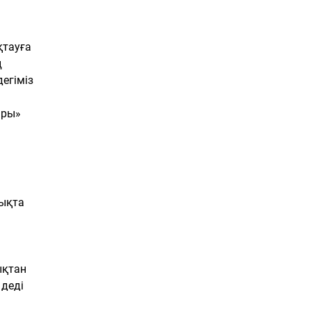
қтауға
ң
егіміз
ары»
лықта
ықтан
 деді