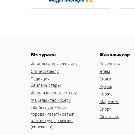
Біз туралы
Жаңалықтар
Жаңалықтарға жазылу
Казахстан
Online жазылу
Әлем
Редакция
Оқиға
байланыстары
Құқық
Жарнама орналастыру
Қаржы
Жаңалықтар жіберу
Мәдениет
«Жайық үні-Жизнь
Спорт
города» газетін сатып
Сюжеттер
алатын дүңгіршектер
(киоскілер):