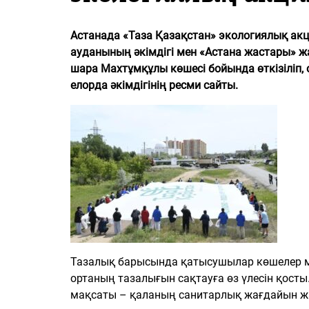
PDF
«Жайық үні» — 33 жыл
Астанада «Таза Қазақстан» экологиялық акц
ауданының әкімдігі мен «Астана жастары» ж
Каталог
шара Махтұмқұлы көшесі бойында өткізіліп, 
елорда әкімдігінің ресми сайты.
Қазақ тілі
Тазалық барысында қатысушылар көшелер м
ортаның тазалығын сақтауға өз үлесін қос
мақсаты – қаланың санитарлық жағдайын жа