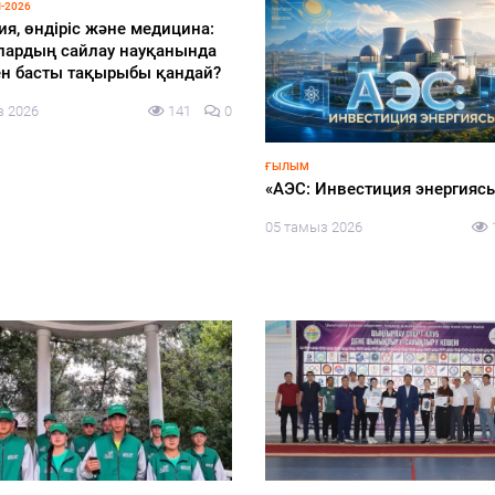
-2026
ия, өндіріс және медицина:
лардың сайлау науқанында
ен басты тақырыбы қандай?
з 2026
141
0
ҒЫЛЫМ
«АЭС: Инвестиция энергияс
05 тамыз 2026