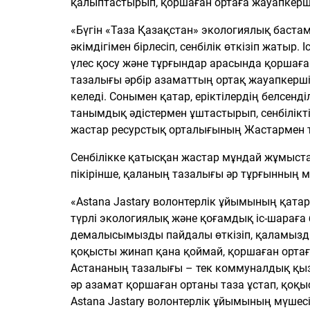
қалыптастырып, қоршаған ортаға жауапкерші
«Бүгін «Таза Қазақстан» экологиялық баст
әкімдігімен бірлесіп, сенбілік өткізіп жаты
үлес қосу және тұрғындар арасында қоршаға
тазалығы әрбір азаматтың ортақ жауапкерші
келеді. Сонымен қатар, еріктілердің белсенд
танымдық әдістермен ұштастырып, сенбілікт
жастар ресурстық орталығының Жастармен т
Сенбілікке қатысқан жастар мұндай жұмыста
пікірінше, қаланың тазалығы әр тұрғынның м
«Astana Jastary волонтерлік ұйымының қат
түрлі экологиялық және қоғамдық іс-шараға б
демалысымызды пайдалы өткізіп, қаламыздың
қоқысты жинап қана қоймай, қоршаған орта
Астананың тазалығы – тек коммуналдық қызм
әр азамат қоршаған ортаны таза ұстап, қоқ
Astana Jastary волонтерлік ұйымының мүшесі