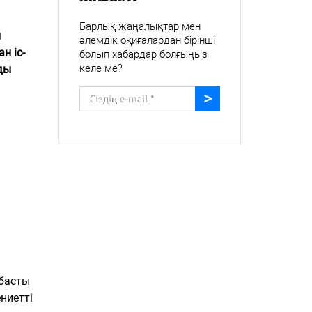
Барлық жаңалықтар мен
ы
әлемдік оқиғалардан бірінші
н іс-
болып хабардар болғыңыз
келе ме?
ды
басты
ниетті