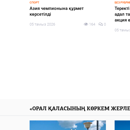
СПОРТ
БЕЗ РУБРИ
ң сапасы
Азия чемпионына құрмет
Терект
көрсетілді
адал т
акция ө
132
0
05 тамыз 2026
164
0
05 тамы
«ОРАЛ ҚАЛАСЫНЫҢ КӨРКЕМ ЖЕРЛЕ