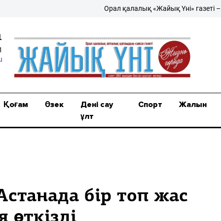
Орал қалалық «Жайық Үні» газеті – жаңа
1
1
u
Қоғам
Өзек
Дені сау
Спорт
Жалын
ұлт
Астанада бір топ жас
 өткізді