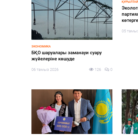
ҚҰРЫЛТАЙ
Эколог
партия
көтерг
05 тамы
ЭКОНОМИКА
диалог
БҚО шаруалары заманауи суару
жүйелеріне көшуде
151
0
06 тамыз 2026
126
0