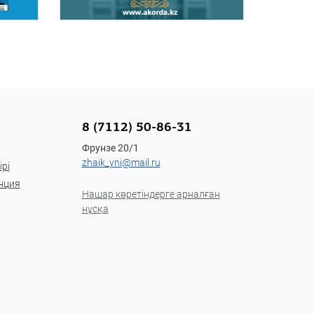
8 (7112) 50-86-31
Фрунзе 20/1
zhaik_yni@mail.ru
рі
нция
Нашар көретіндерге арналған
нұсқа