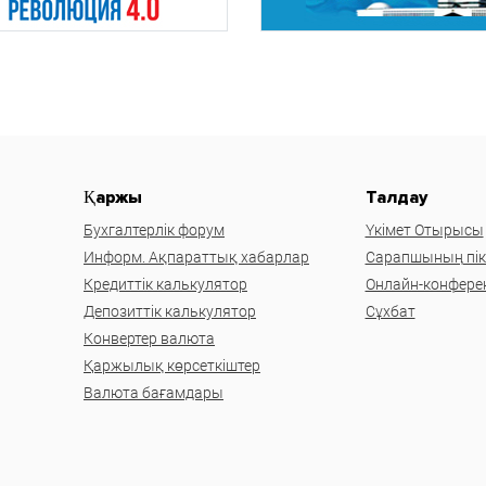
Қаржы
Талдау
Бухгалтерлік форум
Үкімет Отырысы
Информ. Ақпараттық хабарлар
Сарапшының пікі
Кредиттік калькулятор
Онлайн-конфере
Депозиттік калькулятор
Сұхбат
Конвертер валюта
Қаржылық көрсеткіштер
Валюта бағамдары