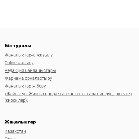
Біз туралы
Жаңалықтарға жазылу
Online жазылу
Редакция байланыстары
Жарнама орналастыру
Жаңалықтар жіберу
«Жайық үні-Жизнь города» газетін сатып алатын дүңгіршектер
(киоскілер):
Жаңалықтар
Казахстан
Әлем