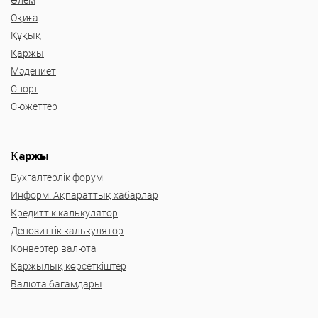
Оқиға
Құқық
Қаржы
Мәдениет
Спорт
Сюжеттер
Қаржы
Бухгалтерлік форум
Информ. Ақпараттық хабарлар
Кредиттік калькулятор
Депозиттік калькулятор
Конвертер валюта
Қаржылық көрсеткіштер
Валюта бағамдары