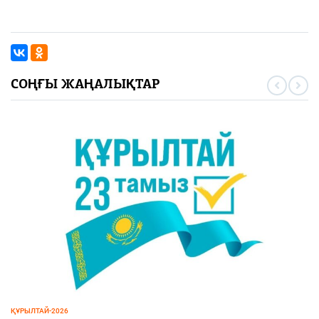
СОҢҒЫ ЖАҢАЛЫҚТАР
ЭКОНОМИКА