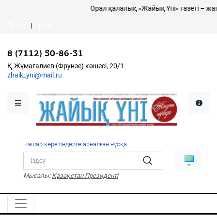
Орал қалалық «Жайық Үні» газеті – жа
Кіру
|
Тіркеу
Кіру
|
Тіркеу
8 (7112) 50-86-31
8 (7112) 50-86-31
Қалалықтар қаперіне
Қ.Жұмағалиев (Фрунзе)
Қ.Жұмағалиев (Фрунзе) көшесі, 20/1
көшесі, 20/1
zhaik_yni@mail.ru
zhaik_yni@mail.ru
Мәслихат жаршысы
Қоғам
Өзек
Нашар көретіндерге арналған нұсқа
Дені сау ұлт
Спорт
Мысалы:
Қазақстан Президенті
Жалын
PDF