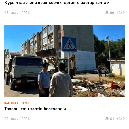
Жеңілдетілген несиеге жол ашылды
08 тамыз 2026
67
0
ЗАҢ ЖӘНЕ ТӘРТІП
Тәртіп пен талап тоғысқан алаң
08 тамыз 2026
66
0