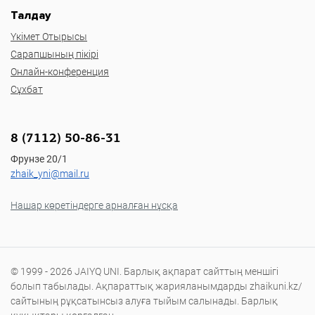
Талдау
Үкімет Отырысы
Сарапшының пікірі
Онлайн-конференция
Сұхбат
8 (7112) 50-86-31
Фрунзе 20/1
zhaik_yni@mail.ru
Нашар көретіндерге арналған нұсқа
© 1999 - 2026 JAIYQ UNI. Барлық ақпарат сайттың меншігі
болып табылады. Ақпараттық жарияланымдарды zhaikuni.kz/
сайтының рұқсатынсыз алуға тыйым салынады. Барлық