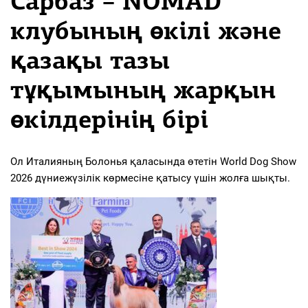
Сарбаз – NOMAD
клубының өкілі және
қазақы тазы
тұқымының жарқын
өкілдерінің бірі
Ол Италияның Болонья қаласында өтетін World Dog Show
2026 дүниежүзілік көрмесіне қатысу үшін жолға шықты.