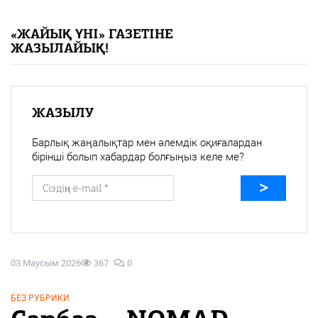
«Жайық үні» — 33 жыл
«ЖАЙЫҚ ҮНІ» ГАЗЕТІНЕ
ЖАЗЫЛАЙЫҚ!
Каталог
Қазақ тілі
ЖАЗЫЛУ
Барлық жаңалықтар мен әлемдік оқиғалардан
бірінші болып хабардар болғыңыз келе ме?
03 Маусым 2026
367
0
БЕЗ РУБРИКИ