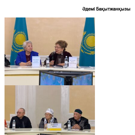
Әдемі Бақытжанқызы