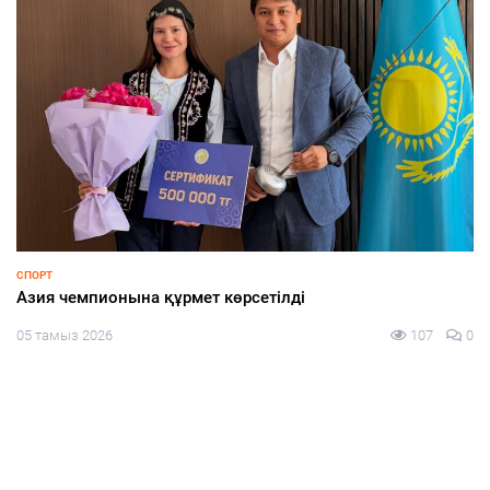
СПОРТ
Азия чемпионына құрмет көрсетілді
05 тамыз 2026
107
0