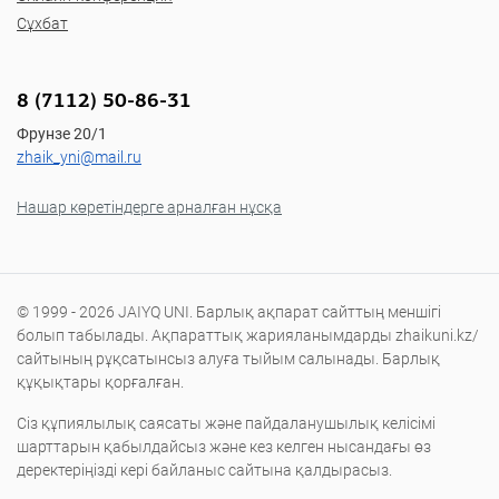
Сұхбат
8 (7112) 50-86-31
Фрунзе 20/1
zhaik_yni@mail.ru
Нашар көретіндерге арналған нұсқа
© 1999 - 2026 JAIYQ UNI. Барлық ақпарат сайттың меншігі
болып табылады. Ақпараттық жарияланымдарды zhaikuni.kz/
сайтының рұқсатынсыз алуға тыйым салынады. Барлық
құқықтары қорғалған.
Сіз құпиялылық саясаты және пайдаланушылық келісімі
шарттарын қабылдайсыз және кез келген нысандағы өз
деректеріңізді кері байланыс сайтына қалдырасыз.