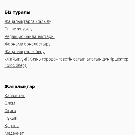
Біз туралы
Жаңалықтарға жазылу
Online жазылу
Редакция байланыстары
Жарнама орналастыру
Жаңалықтар жіберу
«Жайық үні-Жизнь города» газетін сатып алатын дүңгіршектер
(киоскілер):
Жаңалықтар
Казахстан
Әлем
Оқиға
Құқық
Қаржы
Мәдениет