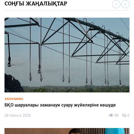
СОҢҒЫ ЖАҢАЛЫҚТАР
ЭКОНОМИКА
БҚО шаруалары заманауи суару жүйелеріне көшуде
06 тамыз 2026
59
0