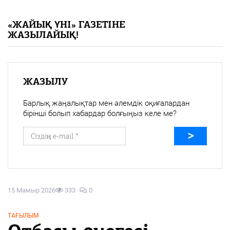
«Жайық үні» — 33 жыл
«ЖАЙЫҚ ҮНІ» ГАЗЕТІНЕ
ЖАЗЫЛАЙЫҚ!
Каталог
Қазақ тілі
ЖАЗЫЛУ
Барлық жаңалықтар мен әлемдік оқиғалардан
бірінші болып хабардар болғыңыз келе ме?
15 Мамыр 2026
333
0
ТАҒЫЛЫМ