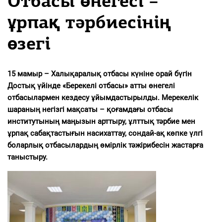
Отбасы өнегесі –
ұрпақ тәрбиесінің
өзегі
15 мамыр – Халықаралық отбасы күніне орай бүгін
Достық үйінде «Берекелі отбасы» атты өнегелі
отбасылармен кездесу ұйымдастырылды. Мерекелік
шараның негізгі мақсаты – қоғамдағы отбасы
институтының маңызын арттыру, ұлттық тәрбие мен
ұрпақ сабақтастығын насихаттау, сондай-ақ көпке үлгі
боларлық отбасылардың өмірлік тәжірибесін жастарға
таныстыру.