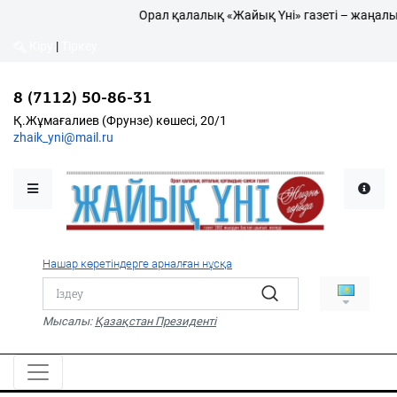
Орал қалалық «Жайық Үні» газеті – жаңалықт
Кіру
|
Тіркеу
Кіру
|
Тіркеу
8 (7112) 50-86-31
8 (7112) 50-86-31
Қалалықтар қаперіне
Қ.Жұмағалиев (Фрунзе)
Қ.Жұмағалиев (Фрунзе) көшесі, 20/1
көшесі, 20/1
zhaik_yni@mail.ru
zhaik_yni@mail.ru
Мәслихат жаршысы
Қоғам
Өзек
Нашар көретіндерге арналған нұсқа
Дені сау ұлт
Спорт
Мысалы:
Қазақстан Президенті
Жалын
PDF