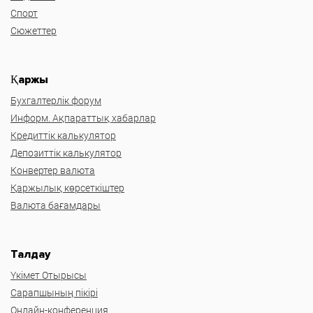
Спорт
Сюжеттер
Қаржы
Бухгалтерлік форум
Информ. Ақпараттық хабарлар
Кредиттік калькулятор
Депозиттік калькулятор
Конвертер валюта
Қаржылық көрсеткіштер
Валюта бағамдары
Талдау
Үкімет Отырысы
Сарапшының пікірі
Онлайн-конференция