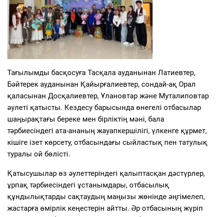
Тағылымды басқосуға Тасқала ауданынан Латиевтер,
Бәйтерек ауданынан Қайырғалиевтер, сондай-ақ Орал
қаласынан Досқалиевтер, Ұлановтар және Муталиповтар
әулеті қатысты. Кездесу барысында өнегелі отбасылар
шаңырақтағы береке мен бірліктің мәні, бала
тәрбиесіндегі ата-ананың жауапкершілігі, үлкенге құрмет,
кішіге ізет көрсету, отбасындағы сыйластық пен татулық
туралы ой бөлісті.
Қатысушылар өз әулеттеріндегі қалыптасқан дәстүрлер,
ұрпақ тәрбиесіндегі ұстанымдары, отбасылық
құндылықтарды сақтаудың маңызы жөнінде әңгімелеп,
жастарға өмірлік кеңестерін айтты. Әр отбасының жүріп