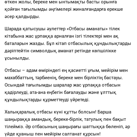
өткен жолы, береке мен ынтымақты басты орынға
қойған тағылымды әңгімелері жиналғандарға ерекше
әсер қалдырды.
Шарада қатысушы әулеттер «Отбасы аманаты» тілек
кітабына жас ұрпаққа арналған ізгі тілектері мен ақ
баталарын жазды. Бұл кітап отбасылық құндылықтарды
дәріптейтін символдық аманат ретінде көпшілікке
ұсынылды.
Отбасы – адам өміріндегі ең қасиетті ұғым, мейірім мен
махаббаттың, тәрбиенің, береке мен бірліктің бастауы.
Осындай тағылымды шаралар жас ұрпаққа отбасын
қадірлеуді, ата-ана еңбегін бағалауды және ұлттық
құндылықтарды құрметтеуді үйретеді.
Халықаралық отбасы күні құтты болсын! Барша
шаңыраққа амандық, береке-бірлік, татулық пен бақыт
тілейміз. Әр отбасының шаңырағы шаттыққа бөленіп, әр
үйде қуаныш пен мейірім салтанат құрсын!