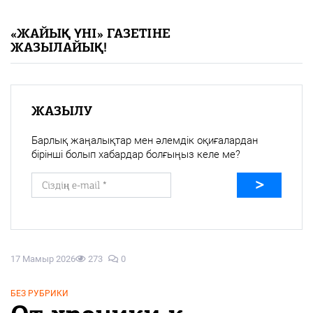
«Жайық үні» — 33 жыл
«ЖАЙЫҚ ҮНІ» ГАЗЕТІНЕ
ЖАЗЫЛАЙЫҚ!
Каталог
Қазақ тілі
ЖАЗЫЛУ
Барлық жаңалықтар мен әлемдік оқиғалардан
бірінші болып хабардар болғыңыз келе ме?
17 Мамыр 2026
273
0
БЕЗ РУБРИКИ