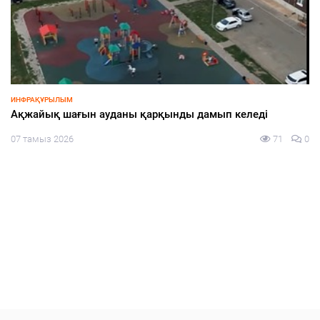
ИНФРАҚҰРЫЛЫМ
Ақжайық шағын ауданы қарқынды дамып келеді
07 тамыз 2026
71
0