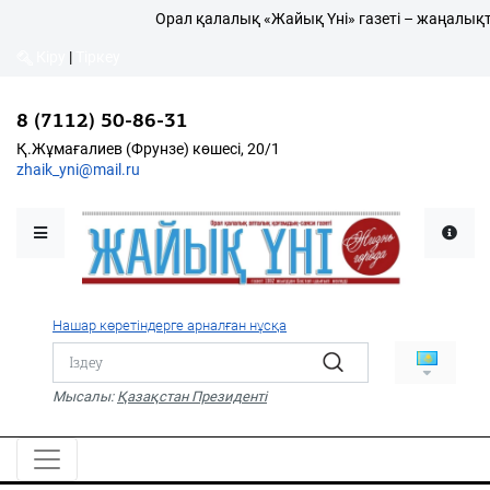
Орал қалалық «Жайық Үні» газеті – жаңалықт
Кіру
|
Тіркеу
Кіру
|
Тіркеу
8 (7112) 50-86-31
8 (7112) 50-86-31
Қалалықтар қаперіне
Қ.Жұмағалиев (Фрунзе)
Қ.Жұмағалиев (Фрунзе) көшесі, 20/1
көшесі, 20/1
zhaik_yni@mail.ru
zhaik_yni@mail.ru
Мәслихат жаршысы
Қоғам
Өзек
Нашар көретіндерге арналған нұсқа
Дені сау ұлт
Спорт
Мысалы:
Қазақстан Президенті
Жалын
PDF