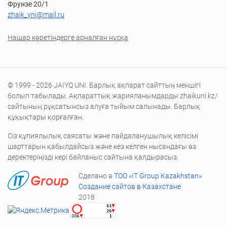
Фрунзе 20/1
zhaik_yni@mail.ru
Нашар көретіндерге арналған нұсқа
© 1999 - 2026 JAIYQ UNI. Барлық ақпарат сайттың меншігі
болып табылады. Ақпараттық жарияланымдарды zhaikuni.kz/
сайтының рұқсатынсыз алуға тыйым салынады. Барлық
құқықтары қорғалған.
Сіз құпиялылық саясаты және пайдаланушылық келісімі
шарттарын қабылдайсыз және кез келген нысандағы өз
деректеріңізді кері байланыс сайтына қалдырасыз.
Сделано в
ТОО «IT Group Kazakhstan»
Создание сайтов в Казахстане
2018