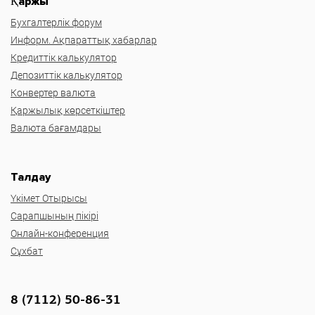
Қаржы
Бухгалтерлік форум
Информ. Ақпараттық хабарлар
Кредиттік калькулятор
Депозиттік калькулятор
Конвертер валюта
Қаржылық көрсеткіштер
Валюта бағамдары
Талдау
Үкімет Отырысы
Сарапшының пікірі
Онлайн-конференция
Сұхбат
8 (7112) 50-86-31