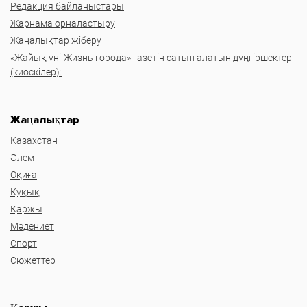
Редакция байланыстары
Жарнама орналастыру
Жаңалықтар жіберу
«Жайық үні-Жизнь города» газетін сатып алатын дүңгіршектер
(киоскілер):
Жаңалықтар
Казахстан
Әлем
Оқиға
Құқық
Қаржы
Мәдениет
Спорт
Сюжеттер