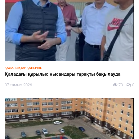
ҚАЛАЛЫҚТАР ҚАПЕРІНЕ
Қаладағы құрылыс нысандары тұрақты бақылауда
07 тамыз 2026
79
0