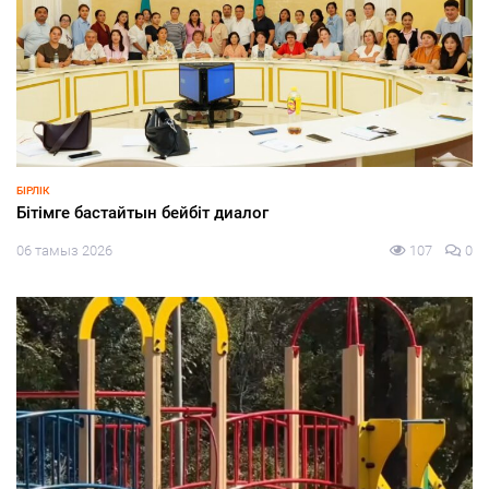
ЭКОНОМИКА
БҚО шаруалары заманауи суару жүйелеріне көшуде
06 тамыз 2026
82
0