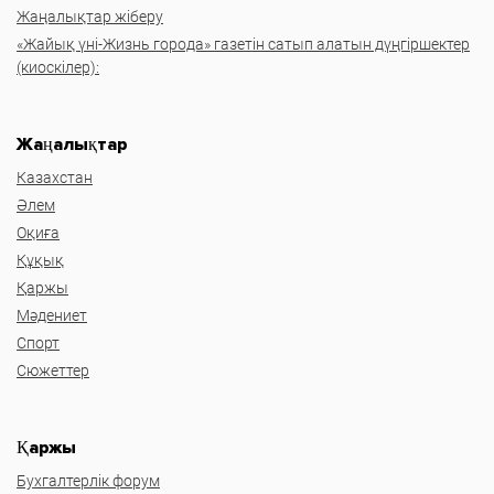
Жаңалықтар жіберу
«Жайық үні-Жизнь города» газетін сатып алатын дүңгіршектер
(киоскілер):
Жаңалықтар
Казахстан
Әлем
Оқиға
Құқық
Қаржы
Мәдениет
Спорт
Сюжеттер
Қаржы
Бухгалтерлік форум