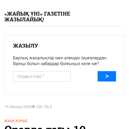
«Жайық үні» — 33 жыл
«ЖАЙЫҚ ҮНІ» ГАЗЕТІНЕ
ЖАЗЫЛАЙЫҚ!
Каталог
Қазақ тілі
ЖАЗЫЛУ
Барлық жаңалықтар мен әлемдік оқиғалардан
бірінші болып хабардар болғыңыз келе ме?
15 Мамыр 2026
326
0
ЖАҢА ҚОНЫС