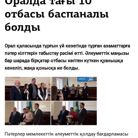
Оралда тағы 10
отбасы баспаналы
болды
Орал қаласында тұрғын үй кезегінде тұрған азаматтарға
пәтер кілттерін табыстау рәсімі өтті. Әлеуметтік маңызы
бар шарада бірқатар отбасы көптен күткен қуанышқа
кенеліп, жаңа қонысқа ие болды.
Пәтерлер мемлекеттік әлеуметтік қолдау бағдарламасы