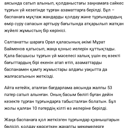
аясында сатып алынып, қолданыстағы заңнамаға сәйкес
тұрғын үй кезегінде тұрған азаматтарға берілді. Бұл –
баспанаға мұқтаж жандарды қолдау және тұрғындардың
өмір сүру сапасын арттыру бағытында атқарылып жатқан
жүйелі жұмыстың бір көрінісі.
Салтанатты шараға Орал қаласының әкімі Мұрат
Байменов қатысып, жаңа қоныс иелерін құттықтады.
Қала басшысы тұрғын үй мәселесі халық үшін ең өзекті
бағыттардың бірі екенін атап өтіп, азаматтарды
баспанамен қамту жұмыстары алдағы уақытта да
жалғасатынын жеткізді.
Айта кетейік, аталған бағдарлама аясында жалпы 53
пәтер сатып алынған. Оның басым бөлігі бұған дейін
кезекте тұрған тұрғындарға табысталған болатын. Бұл
жолы қалған 10 пәтердің кілті өз иелеріне берілді.
Жаңа баспанаға қол жеткізген тұрғындар қуаныштарын
бөлісіп, қолдау көрсеткен жауапты мекемелерге