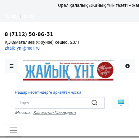
Орал қалалық «Жайық Үні» газеті – жа
Кіру
|
Тіркеу
Кіру
|
Тіркеу
8 (7112) 50-86-31
8 (7112) 50-86-31
Қалалықтар қаперіне
Қ.Жұмағалиев (Фрунзе)
Қ.Жұмағалиев (Фрунзе) көшесі, 20/1
көшесі, 20/1
zhaik_yni@mail.ru
zhaik_yni@mail.ru
Мәслихат жаршысы
Қоғам
Өзек
Нашар көретіндерге арналған нұсқа
Дені сау ұлт
Спорт
Мысалы:
Қазақстан Президенті
Жалын
PDF