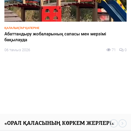
СПОРТ
Азия чемпионына құрмет көрсетілді
05 тамыз 2026
121
0
«ОРАЛ ҚАЛАСЫНЫҢ КӨРКЕМ ЖЕРЛЕРІ»