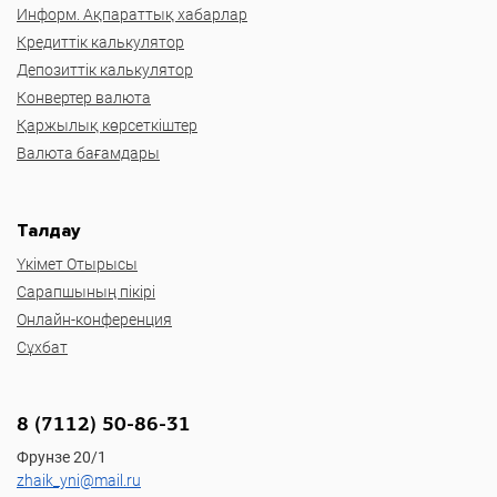
Информ. Ақпараттық хабарлар
Кредиттік калькулятор
Депозиттік калькулятор
Конвертер валюта
Қаржылық көрсеткіштер
Валюта бағамдары
Талдау
Үкімет Отырысы
Сарапшының пікірі
Онлайн-конференция
Сұхбат
8 (7112) 50-86-31
Фрунзе 20/1
zhaik_yni@mail.ru