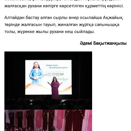
жалғасқан рухани көпірге көрсетілген құрметтің көрінісі.
Алтайдан бастау алған сырлы өнер осылайша Ақжайық
төрінде жалғасын тауып, жиналған жұртқа сағынышқа
толы, жүрекке жылы рухани кеш сыйлады.
Әдемі Бақытжанқызы