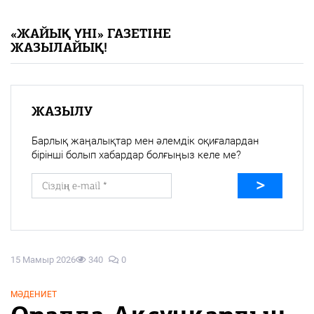
«Жайық үні» — 33 жыл
«ЖАЙЫҚ ҮНІ» ГАЗЕТІНЕ
ЖАЗЫЛАЙЫҚ!
Каталог
Қазақ тілі
ЖАЗЫЛУ
Барлық жаңалықтар мен әлемдік оқиғалардан
бірінші болып хабардар болғыңыз келе ме?
15 Мамыр 2026
340
0
МӘДЕНИЕТ