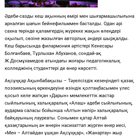
Әдеби-сазды кеш ақынның өмірі мен шығармашылығына
арналған шағын бейнефильммен басталды. Одан әрі
сахна төрінде қаламгердің жүрекке жақын өлеңдері
оқылып, сөзіне жазылған авторлық әндері шырқалды.
Кеш барысында филармония әртістері Кенесары
Болғанбаев, Тұрлыхан Абуханов, сондай-ақ
Ж.Досмұхамедов атындағы жоғары педагогикалық
колледжінің студенттері де өнер көрсетті.
Ақсұңқар Ақынбабақызы – Тәуелсіздік кезеңіндегі қазақ
поэзиясының өркендеуіне өзіндік қолтаңбасымен үлес
қосып келе жатқан «Дарын» мемлекеттік жастар
сыйлығының, халықаралық «Алаш» әдеби сыйлығының,
аударма саласы бойынша «Алтын көпір» халықаралық
байқауының лауреаты. Сонымен қатар Алтай
қазақтарының ән өнерін насихаттап жүрген өнер иесі,
«Мен – Алтайдан ұшқан Ақсұңқар», «Жанартау» жыр