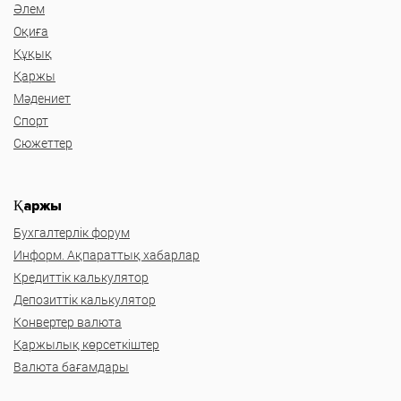
Әлем
Оқиға
Құқық
Қаржы
Мәдениет
Спорт
Сюжеттер
Қаржы
Бухгалтерлік форум
Информ. Ақпараттық хабарлар
Кредиттік калькулятор
Депозиттік калькулятор
Конвертер валюта
Қаржылық көрсеткіштер
Валюта бағамдары