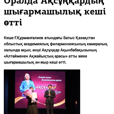
Оралда Ақсұңқардың
шығармашылық кеші
өтті
Кеше Ғ.Құрманғалиев атындағы Батыс Қазақстан
облыстық академиялық филармониясының камералық
залында ақын, әнші Ақсұңқар Ақынбабақызының
«Алтайменен Ақжайықтың арасы» атты жеке
шығармашылық ән-жыр кеші өтті.