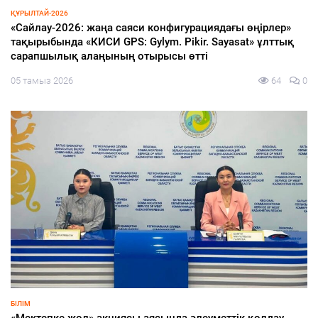
ҚҰРЫЛТАЙ-2026
«Сайлау-2026: жаңа саяси конфигурациядағы өңірлер»
тақырыбында «КИСИ GPS: Gylym. Pikir. Sayasat» ұлттық
сарапшылық алаңының отырысы өтті
05 тамыз 2026
64
0
БІЛІМ
«Мектепке жол» акциясы аясында әлеуметтік қолдау