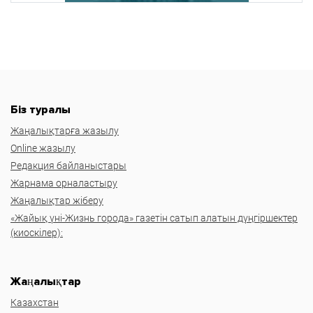
Біз туралы
Жаңалықтарға жазылу
Online жазылу
Редакция байланыстары
Жарнама орналастыру
Жаңалықтар жіберу
«Жайық үні-Жизнь города» газетін сатып алатын дүңгіршектер
(киоскілер):
Жаңалықтар
Казахстан