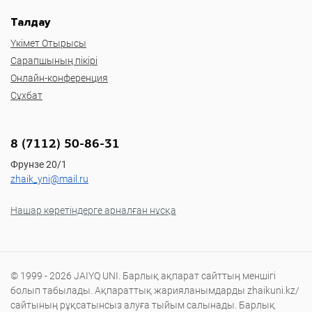
Талдау
Үкімет Отырысы
Сарапшының пікірі
Онлайн-конференция
Сұхбат
8 (7112) 50-86-31
Фрунзе 20/1
zhaik_yni@mail.ru
Нашар көретіндерге арналған нұсқа
© 1999 - 2026 JAIYQ UNI. Барлық ақпарат сайттың меншігі
болып табылады. Ақпараттық жарияланымдарды zhaikuni.kz/
сайтының рұқсатынсыз алуға тыйым салынады. Барлық