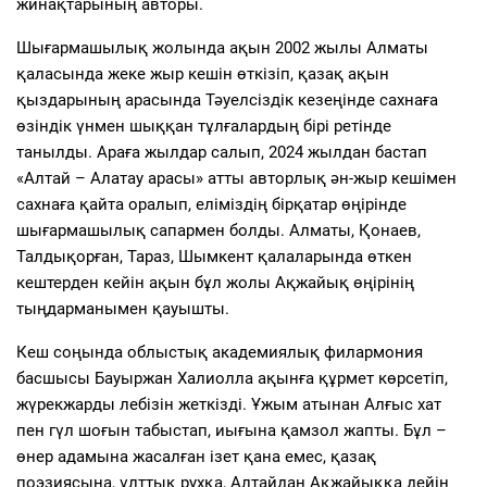
жинақтарының авторы.
Шығармашылық жолында ақын 2002 жылы Алматы
қаласында жеке жыр кешін өткізіп, қазақ ақын
қыздарының арасында Тәуелсіздік кезеңінде сахнаға
өзіндік үнмен шыққан тұлғалардың бірі ретінде
танылды. Араға жылдар салып, 2024 жылдан бастап
«Алтай – Алатау арасы» атты авторлық ән-жыр кешімен
сахнаға қайта оралып, еліміздің бірқатар өңірінде
шығармашылық сапармен болды. Алматы, Қонаев,
Талдықорған, Тараз, Шымкент қалаларында өткен
кештерден кейін ақын бұл жолы Ақжайық өңірінің
тыңдарманымен қауышты.
Кеш соңында облыстық академиялық филармония
басшысы Бауыржан Халиолла ақынға құрмет көрсетіп,
жүрекжарды лебізін жеткізді. Ұжым атынан Алғыс хат
пен гүл шоғын табыстап, иығына қамзол жапты. Бұл –
өнер адамына жасалған ізет қана емес, қазақ
поэзиясына, ұлттық рухқа, Алтайдан Ақжайыққа дейін