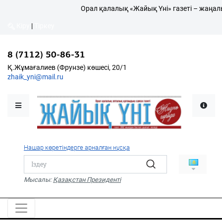
Орал қалалық «Жайық Үні» газеті – жаңалық
Кіру
|
Тіркеу
Кіру
|
Тіркеу
8 (7112) 50-86-31
8 (7112) 50-86-31
Қалалықтар қаперіне
Қ.Жұмағалиев (Фрунзе)
Қ.Жұмағалиев (Фрунзе) көшесі, 20/1
көшесі, 20/1
zhaik_yni@mail.ru
zhaik_yni@mail.ru
Мәслихат жаршысы
Қоғам
Өзек
Нашар көретіндерге арналған нұсқа
Дені сау ұлт
Спорт
Мысалы:
Қазақстан Президенті
Жалын
PDF