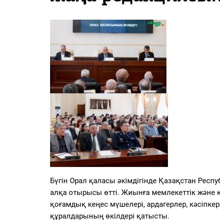
PDF
«Жайық үні» — 33 жыл
Каталог
Қазақ тілі
Бүгін Орал қаласы әкімдігінде Қазақстан Рес
алқа отырысы өтті. Жиынға мемлекеттік және 
қоғамдық кеңес мүшелері, ардагерлер, кәсіпке
құралдарының өкілдері қатысты.