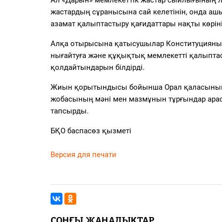
жастардың сұранысына сай келетінін, онда аш
азамат қалыптастыру қағидаттары нақты көріні
Алқа отырысына қатысушылар Конституцияның 
нығайтуға және құқықтық мемлекетті қалыпта
қолдайтындарын білдірді.
Жиын қорытындысы бойынша Орал қаласының ә
жобасының мәні мен мазмұнын тұрғындар арасы
тапсырды.
БҚО баспасөз қызметі
Версия для печати
СОҢҒЫ ЖАҢАЛЫҚТАР