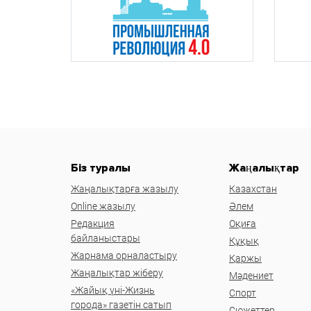
Біз туралы
Жаңалықтар
Жаңалықтарға жазылу
Казахстан
Online жазылу
Әлем
Редакция
Оқиға
байланыстары
Құқық
Жарнама орналастыру
Қаржы
Жаңалықтар жіберу
Мәдениет
«Жайық үні-Жизнь
Спорт
города» газетін сатып
Сюжеттер