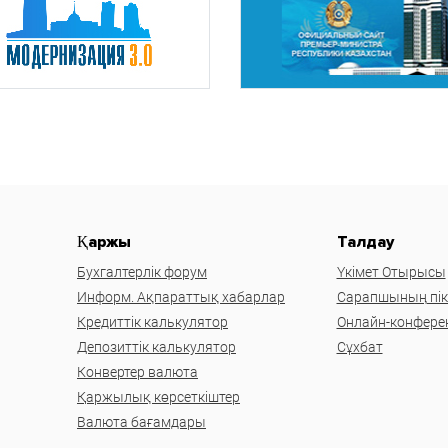
Қаржы
Талдау
Бухгалтерлік форум
Үкімет Отырысы
Информ. Ақпараттық хабарлар
Сарапшының пікі
Кредиттік калькулятор
Онлайн-конфере
Депозиттік калькулятор
Сұхбат
Конвертер валюта
Қаржылық көрсеткіштер
Валюта бағамдары