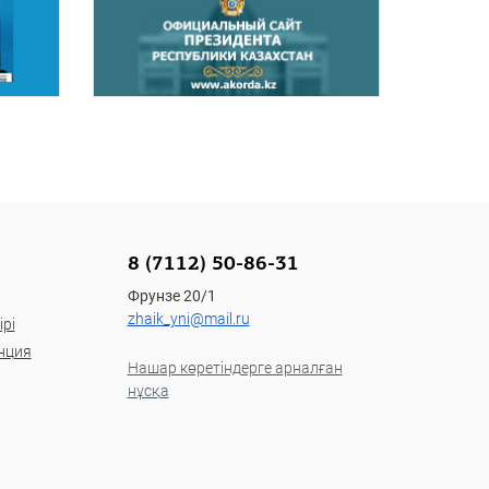
8 (7112) 50-86-31
Фрунзе 20/1
zhaik_yni@mail.ru
рі
нция
Нашар көретіндерге арналған
нұсқа