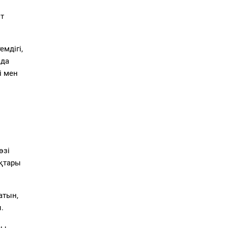
т
мдігі,
ада
і мен
өзі
қтары
атын,
.
сы