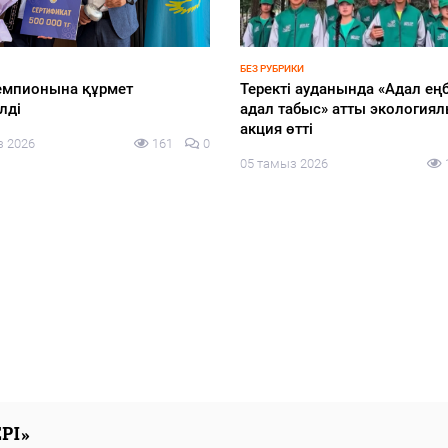
-2026
НОВОСТИ
у-2026: жаңа саяси
Казахстан переходит в лигу 
урациядағы өңірлер»
где правоохранительная
бында «КИСИ GPS: Gylym.
деятельность опирается на н
 Sayasat» ұлттық сарапшылық
данных и машинный интелл
ың отырысы өтті
прокуроры стали ИИ-
разработчиками и представ
з 2026
136
0
свои продукты мировому эк
Кай-Фу Ли
05 тамыз 2026
РІ»