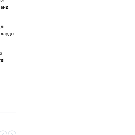
сенді
ді
аларды
а
ді