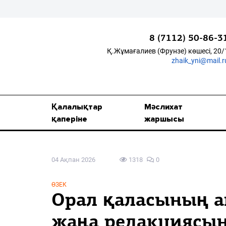
8 (7112) 50-86-3
Қ.Жұмағалиев (Фрунзе) көшесі, 20/
zhaik_yni@mail.r
Қалалықтар қаперіне
Мәслихат жаршысы
Қалалықтар
Мәслихат
Қоғам
қаперіне
жаршысы
Өзек
04 Ақпан 2026
1318
0
Дені сау ұлт
Спорт
ӨЗЕК
Орал қаласының а
Жалын
жаңа редакциясы