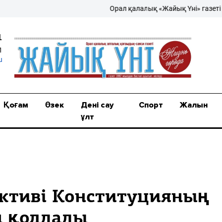
Орал қалалық «Жайық Үні» газеті – жа
1
1
u
Қоғам
Өзек
Дені сау
Спорт
Жалын
ұлт
ктиві Конституцияның
н қолдады