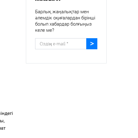
Барлық жаңалықтар мен
әлемдік оқиғалардан бірінші
болып хабардар болғыңыз
келе ме?
індегі
ы,
рат