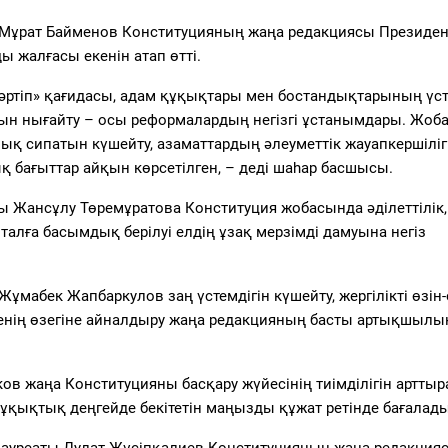
і Мұрат Байменов Конституцияның жаңа редакциясы Президен
 жалғасы екенін атап өтті.
ртіп» қағидасы, адам құқықтары мен бостандықтарының үсте
ын нығайту – осы реформалардың негізгі ұстанымдары. Жоб
рлық сипатын күшейту, азаматтардың әлеуметтік жауапкершіліг
қ бағыттар айқын көрсетілген, – деді шаһар басшысы.
 Жансұлу Төремұратова Конституция жобасында әділеттілік,
италға басымдық берілуі елдің ұзақ мерзімді дамуына негіз
мабек Жапбаркулов заң үстемдігін күшейту, жергілікті өзін-
енің өзегіне айналдыру жаңа редакцияның басты артықшылы
в жаңа Конституцияны басқару жүйесінің тиімділігін арттыр
қықтық деңгейде бекітетін маңызды құжат ретінде бағалады
ауреаты Дулат Жүсіпқалиев Конституцияның жаңа редакция