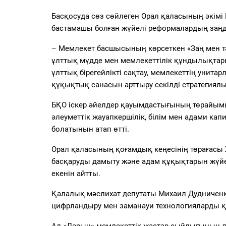
Басқосуда сөз сөйлеген Орал қаласының әкім
бастамашы болған жүйелі реформалардың заңды
– Мемлекет басшысының көрсеткен «Заң мен тә
ұлттық мүдде мен мемлекеттілік құндылықтар
ұлттық бірегейлікті сақтау, мемлекеттің унита
құқықтық санасын арттыру секілді стратегиялы
БҚО іскер әйелдер қауымдастығының төрайымы
әлеуметтік жауапкершілік, білім мен адами кап
болатынын атап өтті.
Орал қаласының қоғамдық кеңесінің төрағасы Жұ
басқаруды дамыту және адам құқықтарын жүй
екенін айтты.
Қалалық мәслихат депутаты Михаил Дудниченко
цифрландыру мен заманауи технологияларды құ
Ал «Дарын» мемлекеттік жастар сыйлығының л