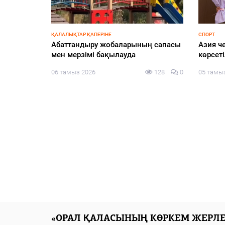
БЕЗ РУБРИКИ
ҚҰРЫЛТАЙ
еңбек –
Шыңғырлау ауданында мемлекеттік
«Сайла
иялық
қызметшілер арасында тимбилдинг
конфиг
іс-шарасы өтті
тақыры
Pikir.
139
0
05 тамыз 2026
143
0
алаңын
05 тамы
«ОРАЛ ҚАЛАСЫНЫҢ КӨРКЕМ ЖЕРЛЕ