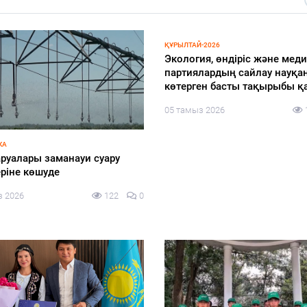
 ТӘРТІП
БІЛІМ
ой ауылында «Әділдік пен
«Мектепке жол» акциясы ая
қ – өмірлік ұстаным» атты
әлеуметтік қолдау жалғасад
сағаты өтті
05 тамыз 2026
з 2026
131
0