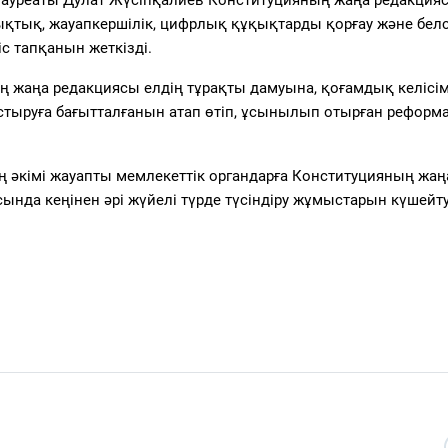
ықтық, жауапкершілік, цифрлық құқықтарды қорғау және бел
с тапқанын жеткізді.
жаңа редакциясы елдің тұрақты дамуына, қоғамдық келісім
стыруға бағытталғанын атап өтіп, ұсынылып отырған реформ
кімі жауапты мемлекеттік органдарға Конституцияның жаң
нда кеңінен әрі жүйелі түрде түсіндіру жұмыстарын күшейту