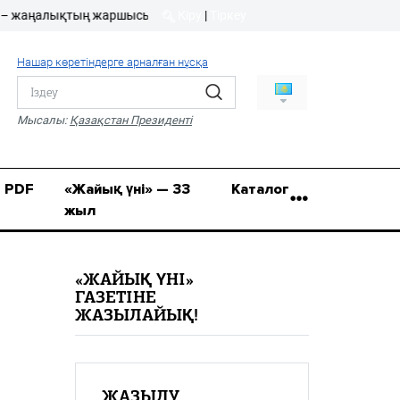
ңалықтың жаршысы!
Кіру
|
Тіркеу
Кіру
|
Тіркеу
Нашар көретіндерге арналған нұсқа
8 (7112) 50-86-31
Қ.Жұмағалиев (Фрунзе)
Мысалы:
Қазақстан Президенті
көшесі, 20/1
zhaik_yni@mail.ru
PDF
«Жайық үні» — 33
Каталог
жыл
«ЖАЙЫҚ ҮНІ»
ГАЗЕТІНЕ
ЖАЗЫЛАЙЫҚ!
ЖАЗЫЛУ