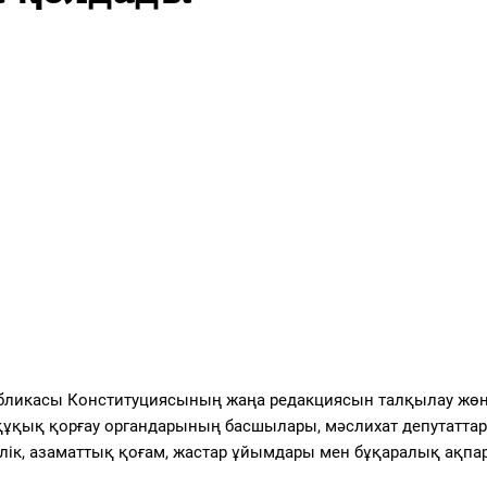
публикасы Конституциясының жаңа редакциясын талқылау жөн
құқық қорғау органдарының басшылары, мәслихат депутаттар
рлік, азаматтық қоғам, жастар ұйымдары мен бұқаралық ақпа