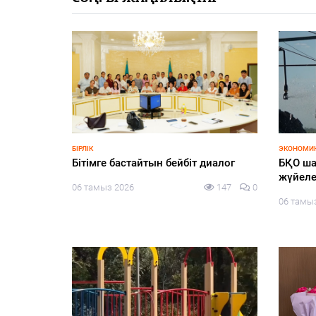
едицина:
қанында
 қандай?
137
0
ҒЫЛЫМ
ЗАҢ ЖӘНЕ
«АЭС: Инвестиция энергиясы»
Шағырл
адалды
05 тамыз 2026
148
0
таным 
05 тамы