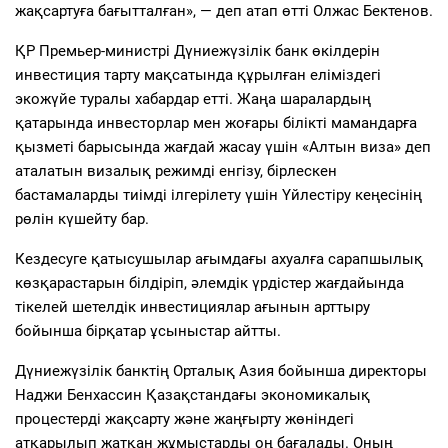
жақсартуға бағытталған», — деп атап өтті Олжас Бектенов.
ҚР Премьер-министрі Дүниежүзілік банк өкілдерін
инвестиция тарту мақсатында құрылған еліміздегі
экожүйе туралы хабардар етті. Жаңа шаралардың
қатарында инвесторлар мен жоғары білікті мамандарға
қызметі барысында жағдай жасау үшін «Алтын виза» деп
аталатын визалық режимді енгізу, бірлескен
бастамаларды тиімді ілгерілету үшін Үйлестіру кеңесінің
рөлін күшейту бар.
Кездесуге қатысушылар ағымдағы ахуалға сарапшылық
көзқарастарын білдіріп, әлемдік үрдістер жағдайында
тікелей шетелдік инвестициялар ағынын арттыру
бойынша бірқатар ұсыныстар айтты.
Дүниежүзілік банктің Орталық Азия бойынша директоры
Наджи Бенхассин Қазақстандағы экономикалық
процестерді жақсарту және жаңғырту жөніндегі
атқарылып жатқан жұмыстарды оң бағалады. Оның