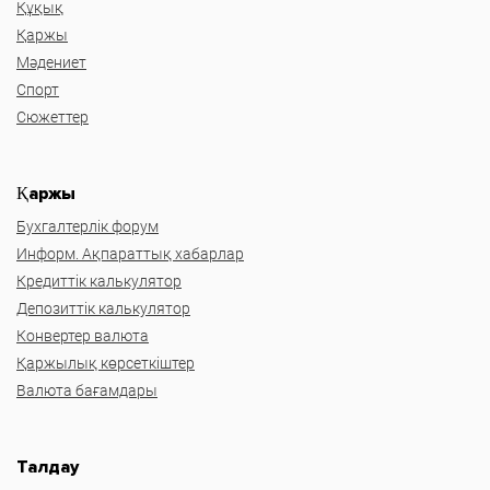
Құқық
Қаржы
Мәдениет
Спорт
Сюжеттер
Қаржы
Бухгалтерлік форум
Информ. Ақпараттық хабарлар
Кредиттік калькулятор
Депозиттік калькулятор
Конвертер валюта
Қаржылық көрсеткіштер
Валюта бағамдары
Талдау