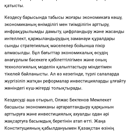
қатысты.
Кездесу барысында табысы жоғары экономикаға көшу,
экономиканың өнімділігі мен тиімділігін арттыру,
инфрақұрылымды дамыту, цифрландыру және жасанды
интеллект, қаржыландырудың заманауи құралдары
сынды стратегиялық мәселелер бойынша пікір
алмасылды. Бұл бағыттар экономикалық өсудің
анағұрлым бәсекеге қабілеттілігімен және оның
технологиялық моделін қалыптастыру міндетімен
тікелей байланысты. Ал өз кезегінде, түрлі салаларда
жүргізіліп жатқан реформалар инвестицияларды ұлғайту
жөніндегі күш-жігерді толықтырады.
Кездесуді аша отырып, Олжас Бектенов Мемлекет
басшысы экономиканы әртараптандыру қарқынын
арттыруға және инвестициялық ахуалды одан әрі
жақсартуға басымдық беретінін атап өтті. Жаңа
Конституцияның қабылдануымен Қазақстан өзінің