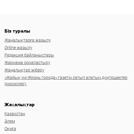
Біз туралы
Жаңалықтарға жазылу
Online жазылу
Редакция байланыстары
Жарнама орналастыру
Жаңалықтар жіберу
«Жайық үні-Жизнь города» газетін сатып алатын дүңгіршектер
(киоскілер):
Жаңалықтар
Казахстан
Әлем
Оқиға