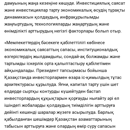
дамуының жаңа кезеңіне көшуде. Инвестициялық саясат
және инвестициялар тарту экономикалық өсудің тұрақты
динамикасын қолдаудың, инфрақұрылымды
жаңғыртудың, технологияларды жаңартудың және
өнімділікті арттырудың негізгі факторлары болып отыр.
«Мемлекеттердің бәсекеге қабілеттілігі көбінесе
экономикалық саясаттың сапасы, институционалдық
өзгерістердің жылдамдығы, сондай-ақ болжамды және
тартымды іскерлік орта қалыптастыру қабілетімен
айқындалады. Президент тапсырмасы бойынша
Қазақстанда инвесторлармен өзара іс-қимылдың тұтас
архитектурасы құрылуда. Яғни, капитал тарту үшін шет
елдерде сыртқы контурды күшейтуден бастап
инвесторлардың құқықтарын қорғауды нығайту әрі ел
ішіндегі жобаларды қолдаудың тиімділігін арттыруға
дейінгі кешенді шаралар жүзеге асырылуда. Барлық
қабылданған шешімдер Қазақстан азаматтарының
табысын арттыруға және олардың өмір сүру сапасын