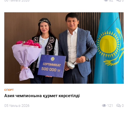
06 тамыз 2026
82
0
СПОРТ
Азия чемпионына құрмет көрсетілді
05 тамыз 2026
121
0