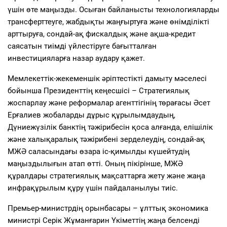
үшін өте маңызды. Осыған байланысты технологияларды
трансферттеуге, жабдықты жаңғыртуға және өнімділікті
арттыруға, сондай-ақ фискалдық және ақша-кредит
саясатын тиімді үйлестіруге бағытталған
инвестицияларға назар аудару қажет.
Мемлекеттік-жекеменшік әріптестікті дамыту мәселесі
бойынша Президенттің кеңесшісі – Стратегиялық
жоспарлау және реформалар агенттігінің төрағасы Әсет
Ерғалиев жобаларды дұрыс құрылымдаудың,
Дүниежүзілік банктің тәжірибесін қоса алғанда, елішілік
және халықаралық тәжірибені зерделеудің, сондай-ақ
МЖӘ саласындағы өзара іс-қимылды күшейтудің
маңыздылығын атап өтті. Оның пікірінше, МЖӘ
құралдары стратегиялық мақсаттарға жету және жаңа
инфрақұрылым құру үшін пайдаланылуы тиіс.
Премьер-министрдің орынбасары – ұлттық экономика
министрі Серік Жұманғарин Үкіметтің жаңа белсенді