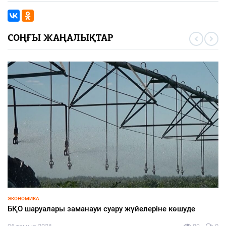
СОҢҒЫ ЖАҢАЛЫҚТАР
ЭКОНОМИКА
БҚО шаруалары заманауи суару жүйелеріне көшуде