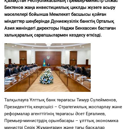
Қазақстан Республикасының Премьер-министр Олжас
Бектенов жаңа инвестициялық циклды жүзеге асыру
мәселелері бойынша Мемлекет басшысы қойған
міндеттер шеңберінде Дүниежүзілік банктің Орталық
Азия жөніндегі директоры Наджи Бенхассин бастаған
халықаралық сарапшылармен кездесу өткізді.
Талқылауға Ұлттық банк төрағасы Тимур Сүлейменов,
Президенттің кеңесшісі – Стратегиялық жоспарлау және
реформалар агенттігінің төрағасы Әсет Ерғалиев,
Премьер-министрдің орынбасары – ұлттық экономика
министрі Серік Жұманғарин және тағы басқалар