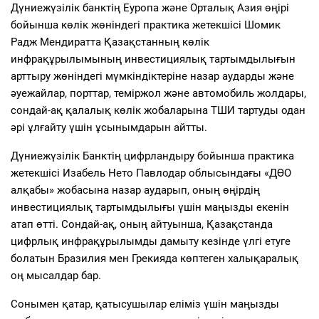
Дүниежүзілік банктің Еуропа және Орталық Азия өңірі
бойынша көлік жөніндегі практика жетекшісі Шомик
Радж Мендиратта Қазақстанның көлік
инфрақұрылымының инвестициялық тартымдылығын
арттыру жөніндегі мүмкіндіктеріне назар аударды және
әуежайлар, порттар, теміржол және автомобиль жолдары,
сондай-ақ қалалық көлік жобаларына ТШИ тартуды одан
әрі ұлғайту үшін ұсынымдарын айтты.
Дүниежүзілік Банктің цифрландыру бойынша практика
жетекшісі Изабель Нето Павлодар облысындағы «ДӨО
алқабы» жобасына назар аударып, оның өңірдің
инвестициялық тартымдылығы үшін маңызды екенін
атап өтті. Сондай-ақ, оның айтуынша, Қазақстанда
цифрлық инфрақұрылымды дамыту кезінде үлгі етуге
болатын Бразилия мен Грекияда көптеген халықаралық
оң мысалдар бар.
Сонымен қатар, қатысушылар еліміз үшін маңызды