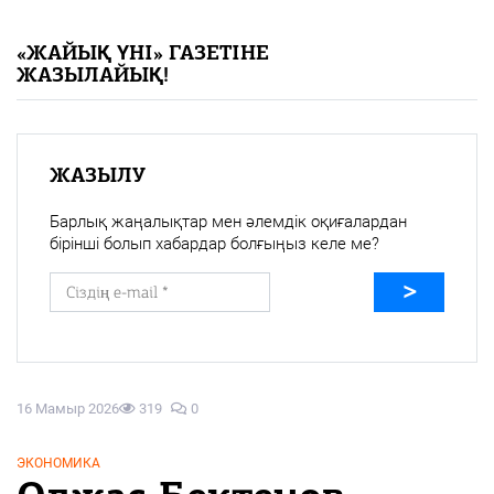
«Жайық үні» — 33 жыл
«ЖАЙЫҚ ҮНІ» ГАЗЕТІНЕ
ЖАЗЫЛАЙЫҚ!
Каталог
Қазақ тілі
ЖАЗЫЛУ
Барлық жаңалықтар мен әлемдік оқиғалардан
бірінші болып хабардар болғыңыз келе ме?
16 Мамыр 2026
319
0
ЭКОНОМИКА