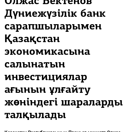
Олжас Бектенов
Дүниежүзілік банк
сарапшыларымен
Қазақстан
экономикасына
салынатын
инвестициялар
ағынын ұлғайту
жөніндегі шараларды
талқылады