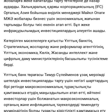
жобаларға жеке капиталды тарту тетіктеріне де назар
аударды. Халықаралық қаржы корпорациясының (IFC)
Орталық Азия бойынша өңірлік менеджері Майкл Опаги
МЖӘ жобалары бизнес үшін экономикалық жағынан
тартымды болуы тиіс екенін атап өтті. Бұл жеке
инфрақұрылымдық инвестициялардың әлеуетін ашады.
Көтерілген мәселелерге қатысты Ұлттық банктің,
Стратегиялық жоспарлау және реформалар агенттігінің,
Ұлттық экономика, Көлік, Жасанды интеллект және
цифрлық даму министрліктерінің басшылығы түсініктеме
берді.
Ұлттық банк төрағасы Тимур Сүлейменов ұзақ мерзімді
шетелдік инвестицияларды тарту үшін негізгі шарттардың
бірі ретінде макроэкономикалық тұрақтылықты
қамтамасыз етудің маңыздылығын атап өтті, өйткені
инвесторлар үшін болжанатын макроэкономикалық
ортаның және инфляциялық тәуекелдерді төмендету
мүмкіндігінің болуы тұрақты кірістілікті қамтамасыз ету