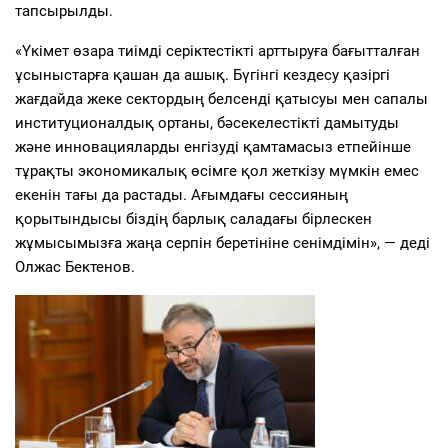
тапсырылды.
«Үкімет өзара тиімді серіктестікті арттыруға бағытталған
ұсыныстарға қашан да ашық. Бүгінгі кездесу қазіргі
жағдайда жеке сектордың белсенді қатысуы мен сапалы
институционалдық ортаны, бәсекелестікті дамытуды
және инновацияларды енгізуді қамтамасыз етпейінше
тұрақты экономикалық өсімге қол жеткізу мүмкін емес
екенін тағы да растады. Ағымдағы сессияның
қорытындысы біздің барлық саладағы бірлескен
жұмысымызға жаңа серпін беретініне сенімдімін», — деді
Олжас Бектенов.