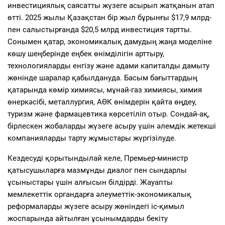
инвестициялық саясатты жүзеге асырып жатқанын атап
өтті. 2025 жылы Қазақстан бір жыл бұрынғы $17,9 млрд-
пен салыстырғанда $20,5 млрд инвестиция тартты.
Сонымен қатар, экономикалық дамудың жаңа моделіне
көшу шеңберінде еңбек өнімділігін арттыру,
технологияларды енгізу және адами капиталды дамыту
жөнінде шаралар қабылдануда. Басым бағыттардың
қатарында көмір химиясы, мұнай-газ химиясы, химия
өнеркәсібі, металлургия, АӨК өнімдерін қайта өңдеу,
туризм және фармацевтика көрсетіліп отыр. Сондай-ақ,
бірлескен жобаларды жүзеге асыру үшін әлемдік жетекші
компанияларды тарту жұмыстары жүргізілуде.
Кездесуді қорытындылай келе, Премьер-министр
қатысушыларға мазмұнды диалог пен сындарлы
ұсыныстары үшін алғысын білдірді. Жауапты
мемлекеттік органдарға әлеуметтік-экономикалық
реформаларды жүзеге асыру жөніндегі іс-қимыл
жоспарында айтылған ұсынымдарды бекіту