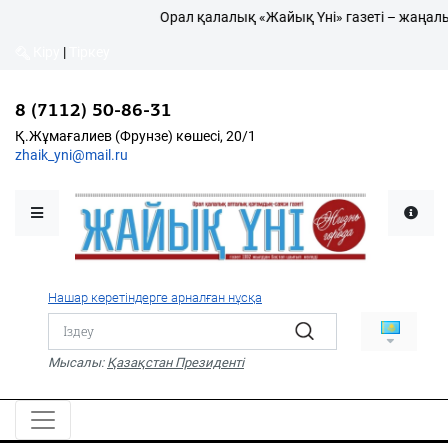
Орал қалалық «Жайық Үні» газеті – жаңалық
Кіру
|
Тіркеу
Кіру
|
Тіркеу
8 (7112) 50-86-31
8 (7112) 50-86-31
Қалалықтар қаперіне
Қ.Жұмағалиев (Фрунзе)
Қ.Жұмағалиев (Фрунзе) көшесі, 20/1
көшесі, 20/1
zhaik_yni@mail.ru
zhaik_yni@mail.ru
Мәслихат жаршысы
Қоғам
Өзек
Нашар көретіндерге арналған нұсқа
Дені сау ұлт
Спорт
Мысалы:
Қазақстан Президенті
Жалын
PDF