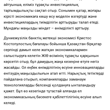
айтуынша, еліміз тұрақты инвестициялық
тартымдылықты сақтап отыр. Сонымен қатар, жоғары
кірісті экономикаға көшу өсу моделін өзгертуді және
инвестициялардың тиімділігін арттыруды талап етеді.
Мұндағы маңызды міндет – өнімділікті арттыру.
Дүниежүзілік банктің жетекші экономисі Кристос
Костопулостың бағалауы бойынша Қазақстан бірқатар
серпінді дамып келе жатқан экономикалармен
салыстыруға келетін ЖІӨ өсімінің тұрақты қарқынын
көрсетіп отыр, бұл дамудың жаңа кезеңіне өтуге негіз
жасайды. Ол еңбек өнімділігінің өсуіне инновацияларды
енгізудің маңыздылығын атап өтті. Нарықтық тетіктерді
пайдалана отырып, компанияларды заманауи
технологияларды белсенді қолдануға ынталандыру
қажет. Бұл өз кезегінде тұтастай алғанда ел
экономикасының бәсекеге қабілеттілігінің өсуіне алып
келеді.