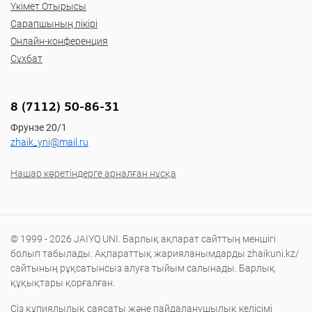
Үкімет Отырысы
Сарапшының пікірі
Онлайн-конференция
Сұхбат
8 (7112) 50-86-31
Фрунзе 20/1
zhaik_yni@mail.ru
Нашар көретіндерге арналған нұсқа
© 1999 - 2026 JAIYQ UNI. Барлық ақпарат сайттың меншігі
болып табылады. Ақпараттық жарияланымдарды zhaikuni.kz/
сайтының рұқсатынсыз алуға тыйым салынады. Барлық
құқықтары қорғалған.
Сіз құпиялылық саясаты және пайдаланушылық келісімі