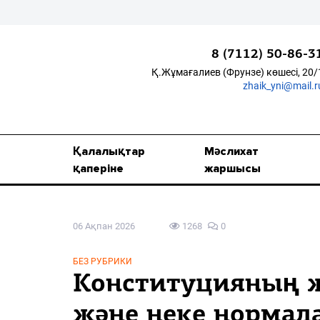
8 (7112) 50-86-3
Қ.Жұмағалиев (Фрунзе) көшесі, 20/
zhaik_yni@mail.r
Қалалықтар қаперіне
Мәслихат жаршысы
Қалалықтар
Мәслихат
Қоғам
қаперіне
жаршысы
Өзек
06 Ақпан 2026
1268
0
Дені сау ұлт
Спорт
БЕЗ РУБРИКИ
Конституцияның 
Жалын
және неке норма