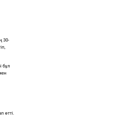
 30-
іп,
і бұл
мен
п өтті.