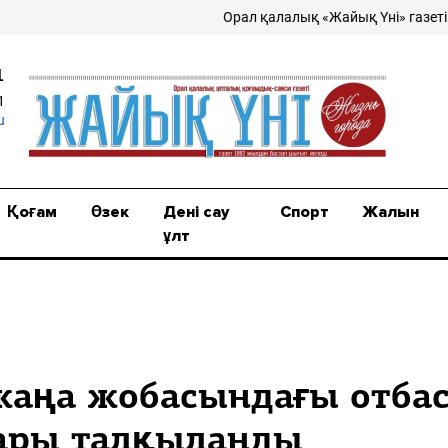
Орал қалалық «Жайық Үні» газеті – жаң
1
1
u
Қоғам
Өзек
Дені сау
Спорт
Жалын
ұлт
жаңа жобасындағы отба
лары талқыланды