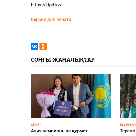
https://kipd.kz/
Версия для печати
СОҢҒЫ ЖАҢАЛЫҚТАР
ҚҰРЫЛТАЙ-2026
НОВОСТИ
млекеттік
«Сайлау-2026: жаңа саяси
Казахст