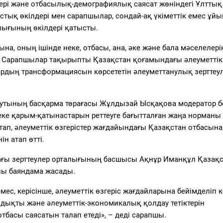
ері және отбасылық-демографиялық саясат жөніндегі Ұлттық
ық өкілдері мен сарапшылар, сондай-ақ үкіметтік емес ұй
лығының өкілдері қатысты.
, оның ішінде неке, отбасы, ана, әке және бала мәселелері
ы. Сарапшылар тақырыпты Қазақстан қоғамындағы әлеуметтік
ардың трансформациясын көрсететін әлеуметтанулық зерттеу
тутының басқарма төрағасы
Жұлдызай Ысқақова
модератор б
ке қарым-қатынастарын реттеуге бағытталған жаңа норманы 
ап, әлеуметтік өзгерістер жағдайындағы Қазақстан отбасына
нін атап өтті.
ағы зерттеулер орталығының басшысы
Ақнұр Иманқұл
Қазақс
лы баяндама жасады.
с, керісінше, әлеуметтік өзгеріс жағдайларына бейімделіп к
лдықты және әлеуметтік-экономикалық қолдау тетіктерін
отбасы саясатын талап етеді»
, – деді сарапшы.