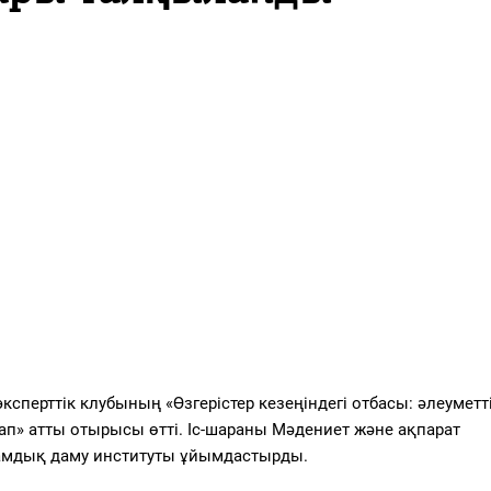
эксперттік клубының
«Өзгерістер кезеңіндегі отбасы: әлеуметт
ап»
атты отырысы өтті.
Іс-шараны Мәдениет және ақпарат
ғамдық даму институты ұйымдастырды.