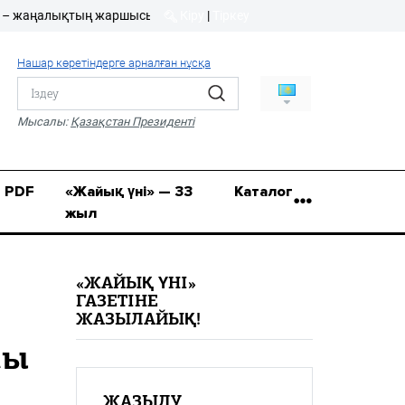
алықтың жаршысы!
Кіру
|
Тіркеу
Кіру
|
Тіркеу
Нашар көретіндерге арналған нұсқа
8 (7112) 50-86-31
Қ.Жұмағалиев (Фрунзе)
Мысалы:
Қазақстан Президенті
көшесі, 20/1
zhaik_yni@mail.ru
PDF
«Жайық үні» — 33
Каталог
жыл
«ЖАЙЫҚ ҮНІ»
ГАЗЕТІНЕ
ЖАЗЫЛАЙЫҚ!
сы
ЖАЗЫЛУ