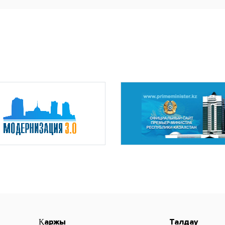
Қаржы
Талдау