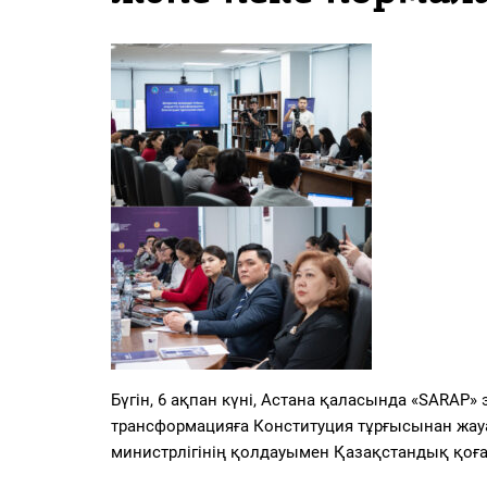
PDF
«Жайық үні» — 33 жыл
Каталог
Қазақ тілі
Бүгін, 6 ақпан күні,
Астана қаласында «SARAP» 
трансформацияға Конституция тұрғысынан жау
министрлігінің қолдауымен Қазақстандық қо