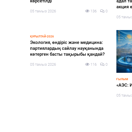
имбилдинг
конфигурациядағы өңірлер»
где пр
тақырыбында «КИСИ GPS: Gylym.
деятел
Pikir. Sayasat» ұлттық сарапшылық
данных
119
0
алаңының отырысы өтті
прокур
разраб
05 тамыз 2026
112
0
свои п
Кай-Фу
05 тамы
дік пен
ым» атты
БІЛІМ
«Мектепке жол» акциясы аясында
әлеуметтік қолдау жалғасады
110
0
ҚАЛАЛЫҚТ
05 тамыз 2026
122
0
Өрттен
сәйкес 
05 тамы