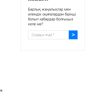
Барлық жаңалықтар мен
әлемдік оқиғалардан бірінші
болып хабардар болғыңыз
келе ме?
ік