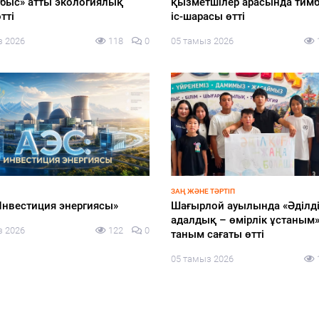
авоохранительная
участников предвыборных
ьность опирается на науку о
теледебатов
 и машинный интеллект:
05 тамыз 2026
оры стали ИИ-
отчиками и представили
родукты мировому эксперту
 Ли
з 2026
115
0
ЖАҢАЛЫҚТАР
Алматыда шахматтан екі
халықаралық турнир баста
04 тамыз 2026
АР ҚАПЕРІНЕ
 кейінгі жұмыстар жоспарға
жүргізілуде
з 2026
114
0