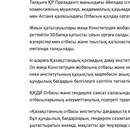
Талқыға ҚР Президенті жанындағы Әйелдер іст
комиссияның мүшелері, академиялық қауымдаст
мен Астана қаласындағы Отбасын қолдау орта
Жиын қатысушылары жаңа Конституция жобасына
реттейтін 30-бапқа қатысты ойын ортаға салд
өзгерістер мен отбасы және туыстық қатынаст
негізінде талқылады.
Іс-шараға Қазақстандық қоғамдық даму инсти
Ол жаңа Конституция жобасына отбасы және не
неке институтының құқықтық мәртебесін анықт
құндылық бағдарын белгілеуге септігін тигізеті
ҚҚДИ Отбасы және гендерлік саясат саласынд
отбасыларының әлеуметтанулық портреті тура
«
Қазақстанның отбасы институты дағдарыста еме
Бұл құндылық бағдарларын, гендерлік сезімта
ұштастыратын икемді, мақсатты әрі теңгерімді 