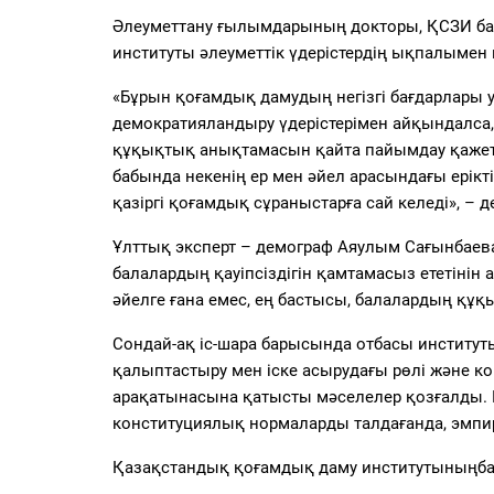
Әлеуметтану ғылымдарының докторы, ҚСЗИ б
институты әлеуметтік үдерістердің ықпалымен к
«
Бұрын қоғамдық дамудың негізгі бағдарлары у
демократияландыру үдерістерімен айқындалса,
құқықтық анықтамасын қайта пайымдау қажетт
бабында некенің ер мен әйел арасындағы ерікт
қазіргі қоғамдық сұраныстарға сай келеді
», –
де
Ұлттық эксперт – демограф
Аяулым Сағынбаев
балалардың қауіпсіздігін қамтамасыз ететінін 
әйелге ғана емес, ең бастысы, балалардың құқы
Сондай-ақ іс-шара барысында отбасы институ
қалыптастыру мен іске асырудағы рөлі және к
арақатынасына қатысты мәселелер қозғалды. 
конституциялық нормаларды талдағанда, эмпир
Қазақстандық қоғамдық даму институтының
б