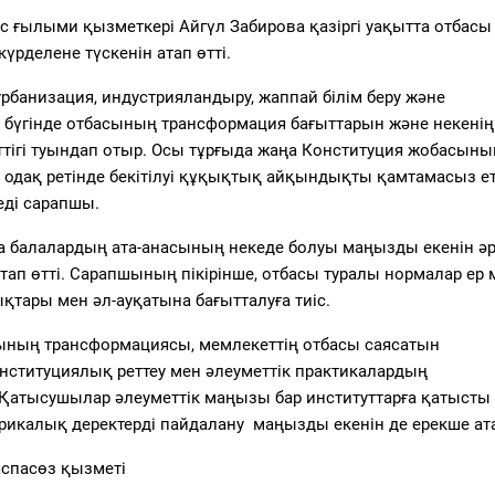
ас ғылыми қызметкері
Айгүл Забирова
қазіргі уақытта отбасы
үрделене түскенін атап өтті.
рбанизация, индустрияландыру, жаппай білім беру және
 бүгінде отбасының трансформация бағыттарын және некенің
ігі туындап отыр. Осы тұрғыда жаңа Конституция жобасының
і одақ ретінде бекітілуі құқықтық айқындықты қамтамасыз ет
ді сарапшы.
а
балалардың ата-анасының некеде болуы маңызды екенін әр
атап өтті. Сарапшының пікірінше, отбасы туралы нормалар ер 
қтары мен әл-ауқатына бағытталуға тиіс.
тының трансформациясы, мемлекеттің отбасы саясатын
онституциялық реттеу мен әлеуметтік практикалардың
Қатысушылар әлеуметтік маңызы бар институттарға қатысты
икалық деректерді пайдалану маңызды екенін де ерекше ата
аспасөз қызметі