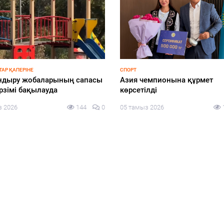
АР ҚАПЕРІНЕ
СПОРТ
ндыру жобаларының сапасы
Азия чемпионына құрмет
рзімі бақылауда
көрсетілді
з 2026
144
0
05 тамыз 2026