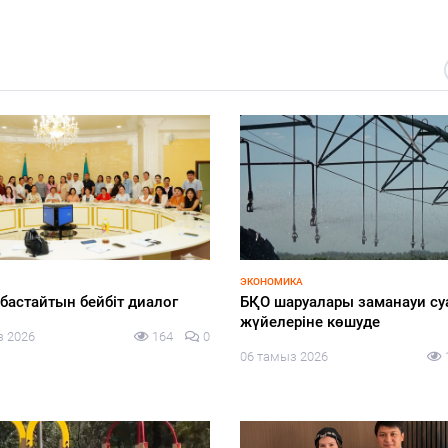
ЭКОНОМИКА
 бастайтын бейбіт диалог
БҚО шаруалары заманауи су
жүйелеріне көшуде
з 2026
164
0
06 тамыз 2026