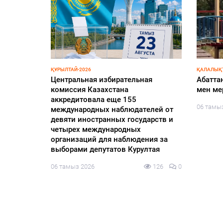
ҚҰРЫЛТАЙ-2026
ҚАЛАЛЫҚТ
ьное
Центральная избирательная
Абатта
комиссия Казахстана
мен ме
аккредитовала еще 155
125
0
06 тамы
международных наблюдателей от
девяти иностранных государств и
четырех международных
организаций для наблюдения за
выборами депутатов Курултая
06 тамыз 2026
126
0