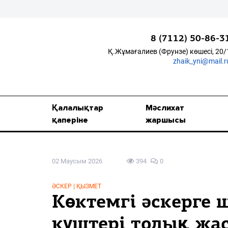
8 (7112) 50-86-3
Қ.Жұмағалиев (Фрунзе) көшесі, 20/
zhaik_yni@mail.r
Қалалықтар қаперіне
Мәслихат жаршысы
Қалалықтар
Мәслихат
Қоғам
қаперіне
жаршысы
Өзек
02 Маусым 2026
394
0
Дені сау ұлт
Спорт
ӘСКЕР | ҚЫЗМЕТ
Көктемгі әскерге 
Жалын
күштері толық жа