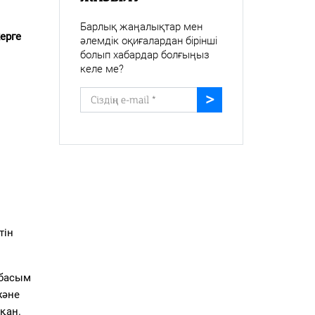
Барлық жаңалықтар мен
ерге
әлемдік оқиғалардан бірінші
болып хабардар болғыңыз
келе ме?
тін
 басым
және
қан.