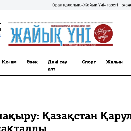
Орал қалалық «Жайық Үні» газеті – жаңалықты
1
1
u
Қоғам
Өзек
Дені сау
Спорт
Жалын
ұлт
шақыру: Қазақстан Қару
сақталды