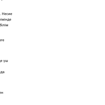
і. Несие
зімінде
білім
рге
де үш
йда
ен