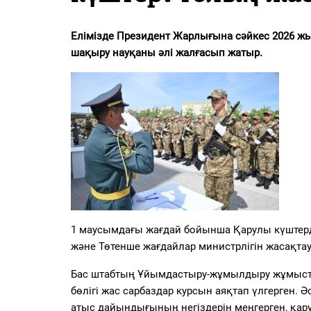
PDF
«Жайық үні» — 33 жыл
Елімізде Президент Жарлығына сәйкес 2026 жыл
шақыру науқаны әлі жалғасып жатыр.
Каталог
Қазақ тілі
1 маусымдағы жағдай бойынша Қарулы күштерді
және Төтенше жағдайлар министрлігін жасақт
Бас штабтың Ұйымдастыру-жұмылдыру жұмыста
бөлігі жас сарбаздар курсын аяқтап үлгерген
атыс дайындығының негіздерін меңгерген, қа