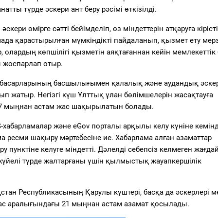
ты түрде әскери ант беру рәсімі өткізілді.
скери өмірге сәтті бейімделіп, өз міндеттерін атқаруға кіріст
мада қарастырылған мүмкіндікті пайдаланып, қызмет ету мер
 олардың көпшілігі қызметін аяқтағаннан кейін мемлекеттік 
ы жоспарлап отыр.
рынбасарларының басшылығымен қалалық және аудандық әске
 жатыр. Негізгі күш Ұлттық ұлан бөлімшелерін жасақтауға
а 7 мыңнан астам жас шақырылатын болады.
хабарламалар және eGov порталы арқылы келу күніне кемін
ма ресми шақыру мәртебесіне ие. Хабарлама алған азаматтар
у пунктіне келуге міндетті. Дәлелді себепсіз келмеген жағда
 жүйелі түрде жалтарғаны үшін қылмыстық жауапкершілік
стан Республикасының Қарулы күштері, басқа да әскерлері м
ас аралығындағы 21 мыңнан астам азамат қосылады.