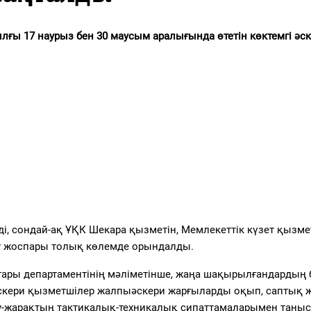
ғы 17 наурыз бен 30 маусым аралығында өтетін көктемгі әск
, сондай-ақ ҰҚК Шекара қызметін, Мемлекеттік күзет қызме
ау жоспары толық көлемде орындалды.
ры департаментінің мәліметінше, жаңа шақырылғандардың
. Әскери қызметшілер жалпыәскери жарғыларды оқып, саптық 
ру-жарақтың тактикалық-техникалық сипаттамаларымен таныс