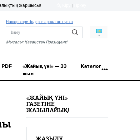
ң жаршысы!
Кіру
|
Тіркеу
Кіру
|
Тіркеу
Нашар көретіндерге арналған нұсқа
8 (7112) 50-86-31
Қ.Жұмағалиев (Фрунзе)
Мысалы:
Қазақстан Президенті
көшесі, 20/1
zhaik_yni@mail.ru
PDF
«Жайық үні» — 33
Каталог
жыл
«ЖАЙЫҚ ҮНІ»
ГАЗЕТІНЕ
ЖАЗЫЛАЙЫҚ!
лы
ЖАЗЫЛУ