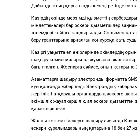
Дайындықтың қорытынды кезеңі ретінде салтанат
Қазірдің өзінде мерзімді қызметтің сарбаздары ә
міндеттемелері бар әскери қызметшілер заңна
төлемдері кейінге қалдырылды. Сонымен қатар,
беру гранттарына арналған конкурсқа қатысуд
Қазіргі уақытта ел өңірлерінде әкімдердің о
шақыру комиссиялары өз жұмысын жалғастырып
бағытталған. Жоспарға сәйкес, оның қатарын
Азаматтарға шақыру электронды форматта SMS-
күн қалғанда жіберіледі. Электрондық хабарла
жергілікті атқарушы органдардың әскерге шақыр
әкімшілік жауапкершілік, ал әскери қызметтен
қарастырылған.
Жалпы көктемгі әскерге шақыру аясында Қазақ
әскери құралымдарының қатарына 18 бен 27 ж