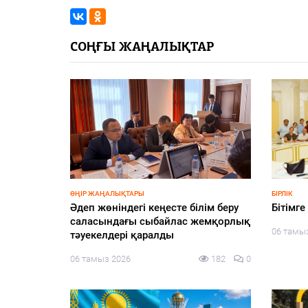
СОҢҒЫ ЖАҢАЛЫҚТАР
ӨҢІР ЖАҢАЛЫҚТАРЫ
БІРЛІК
T Edu:
Әдеп жөніндегі кеңесте білім беру
Бітімге
ырыбы –
саласындағы сыбайлас жемқорлық
06 тамы
лект
тәуекелдері қаралды
157
0
06 тамыз 2026
182
0