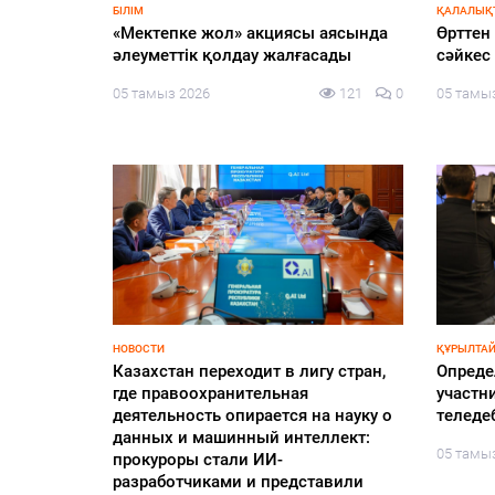
БІЛІМ
ҚАЛАЛЫҚТ
дік пен
«Мектепке жол» акциясы аясында
Өрттен
ым» атты
әлеуметтік қолдау жалғасады
сәйкес 
05 тамыз 2026
121
0
05 тамы
109
0
НОВОСТИ
ҚҰРЫЛТАЙ
Казахстан переходит в лигу стран,
Опреде
р»
где правоохранительная
участн
 Gylym.
деятельность опирается на науку о
теледе
арапшылық
данных и машинный интеллект:
05 тамы
прокуроры стали ИИ-
разработчиками и представили