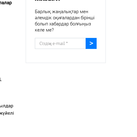
лалар
Барлық жаңалықтар мен
әлемдік оқиғалардан бірінші
болып хабардар болғыңыз
келе ме?
қ
жылдар
жүйелі