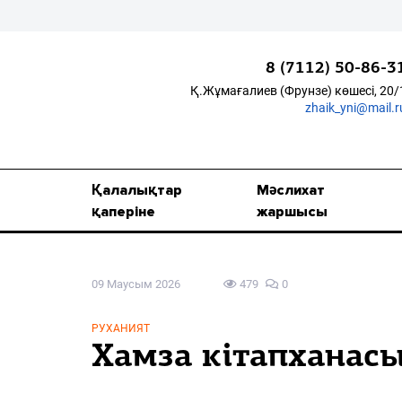
8 (7112) 50-86-3
Қ.Жұмағалиев (Фрунзе) көшесі, 20/
zhaik_yni@mail.r
Қалалықтар қаперіне
Мәслихат жаршысы
Қалалықтар
Мәслихат
Қоғам
қаперіне
жаршысы
Өзек
09 Маусым 2026
479
0
Дені сау ұлт
Спорт
РУХАНИЯТ
Хамза кітапханасы
Жалын