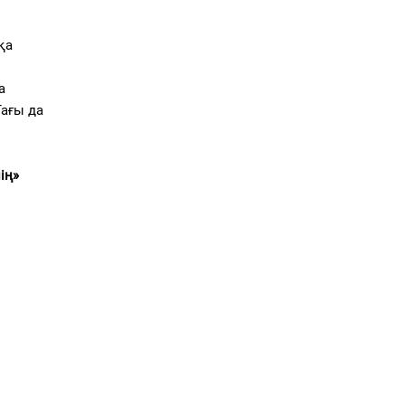
қа
а
Тағы да
ің»