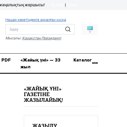
ықтың жаршысы!
Кіру
|
Тіркеу
Кіру
|
Тіркеу
Нашар көретіндерге арналған нұсқа
8 (7112) 50-86-31
Қ.Жұмағалиев (Фрунзе)
Мысалы:
Қазақстан Президенті
көшесі, 20/1
zhaik_yni@mail.ru
PDF
«Жайық үні» — 33
Каталог
жыл
«ЖАЙЫҚ ҮНІ»
ГАЗЕТІНЕ
ЖАЗЫЛАЙЫҚ!
ЖАЗЫЛУ