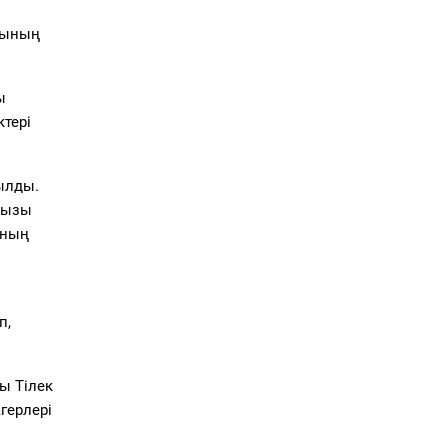
арының
ы
ктері
ылды.
қызы
ының
п,
ы Тілек
герлері