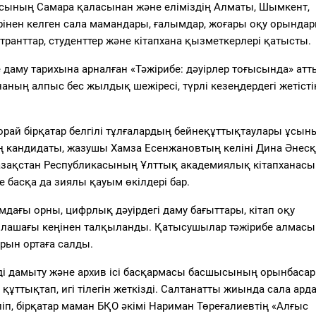
сының Самара қаласынан және еліміздің Алматы, Шымкент,
ерінен келген сала мамандары, ғалымдар, жоғары оқу орынд
транттар, студенттер және кітапхана қызметкерлері қатысты.
даму тарихына арналған «Тәжірибе: дәуірлер тоғысында» атт
аның алпыс бес жылдық шежіресі, түрлі кезеңдердегі жетісті
рай бірқатар белгілі тұлғалардың бейнеқұттықтаулары ұсын
кандидаты, жазушы Хамза Есенжановтың келіні Дина Әнес
азақстан Республикасының Ұлттық академиялық кітапханас
 басқа да зиялы қауым өкілдері бар.
дағы орны, цифрлық дәуірдегі даму бағыттары, кітап оқу
болашағы кеңінен талқыланды. Қатысушылар тәжірибе алмасы
арын ортаға салды.
ді дамыту және архив ісі басқармасы басшысының орынбасар
ттықтап, игі тілегін жеткізді. Салтанатты жиында сала арда
іп, бірқатар маман БҚО әкімі Нариман Төреғалиевтің «Алғыс