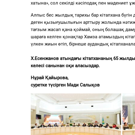
хатына», сол секілді кәсіподақ пен мәдениет
Алпыс бес жылдық тарихы бар кітапхана бүгін д
деген қызығушылығын арттыру жолында нәтижел
тағзым жасап қана қоймай, оның болашақ дам
шараға келген қонақтар Хамза атамыздың кітап
үлкен жиын өтіп, бірнеше аудандық кітапханал
Х.Есенжанов атындағы кітапхананың 65 жылды
келесі санынан оқи аласыздар.
Нұрай Қайырова,
суретке түсірген Мәди Салықов