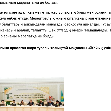
 ұжымының марапатына ие болды.
е өз ісіне адал қызмет етіп, жас ұрпақтың білім мен руханият
і еңбек етуде. Мерейтойлық жиын кітапхана ісінің өткеніне
у бағыттарын айқындаған маңызды басқосуға айналды. Түсау
ханасын аралап, талантты шәкірттердің өнерін тамашалады. 
ар арнайы марапатқа ие болды.
ғына арналған шара туралы толықтай мақаланы «Жайық үнін