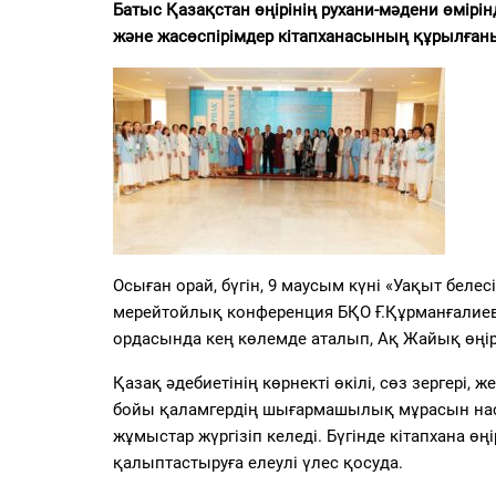
PDF
Батыс Қазақстан өңірінің рухани-мәдени өмірі
және жасөспірімдер кітапханасының құрылған
«Жайық үні» — 33 жыл
Каталог
Қазақ тілі
Осыған орай, бүгін, 9 маусым күні «Уақыт беле
мерейтойлық конференция БҚО Ғ.Құрманғалие
ордасында кең көлемде аталып, Ақ Жайық өңірі
Қазақ әдебиетінің көрнекті өкілі, сөз зергері
бойы қаламгердің шығармашылық мұрасын наси
жұмыстар жүргізіп келеді. Бүгінде кітапхана ө
қалыптастыруға елеулі үлес қосуда.