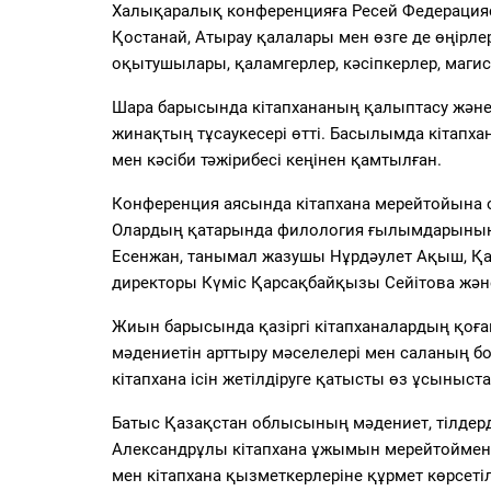
Халықаралық конференцияға Ресей Федерация
Қостанай, Атырау қалалары мен өзге де өңірл
оқытушылары, қаламгерлер, кәсіпкерлер, магис
Шара барысында кітапхананың қалыптасу және 
жинақтың тұсаукесері өтті. Басылымда кітапхан
мен кәсіби тәжірибесі кеңінен қамтылған.
Конференция аясында кітапхана мерейтойына о
Олардың қатарында филология ғылымдарының 
Есенжан, танымал жазушы Нұрдәулет Ақыш, Қ
директоры Күміс Қарсақбайқызы Сейітова және
Жиын барысында қазіргі кітапханалардың қоғам
мәдениетін арттыру мәселелері мен саланың 
кітапхана ісін жетілдіруге қатысты өз ұсыныст
Батыс Қазақстан облысының мәдениет, тілдер
Александрұлы кітапхана ұжымын мерейтоймен құ
мен кітапхана қызметкерлеріне құрмет көрсетіл