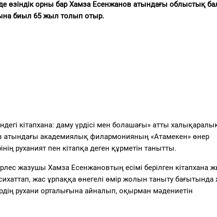
нде өзіндік орны бар Хамза Есенжанов атындағы облыстық ба
ына биыл 65 жыл толып отыр.
сіндегі кітапхана: даму үрдісі мен болашағы» атты халықаралы
в атындағы академиялық филармонияның «Атамекен» өнер
нің руханият пен кітапқа деген құрметін танытты.
, жерлес жазушы Хамза Есенжановтың есімі берілген кітапхана 
хаттап, жас ұрпаққа өнегелі өмір жолын таныту бағытында 
ңірдің рухани орталығына айналып, оқырман мәдениетін