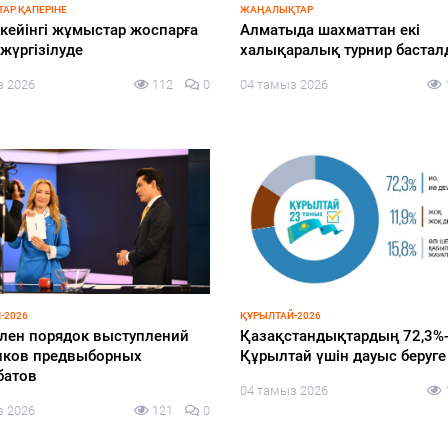
АР ҚАПЕРІНЕ
ЖАҢАЛЫҚТАР
 кейінгі жұмыстар жоспарға
Алматыда шахматтан екі
жүргізілуде
халықаралық турнир баста
з 2026
112
0
04 тамыз 2026
-2026
ҚҰРЫЛТАЙ-2026
лен порядок выступлений
Қазақстандықтардың 72,3%
иков предвыборных
Құрылтай үшін дауыс беруг
батов
04 тамыз 2026
з 2026
121
0