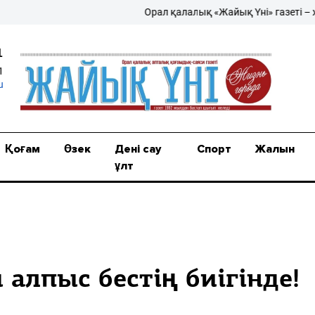
Орал қалалық «Жайық Үні» газеті – жаңал
1
1
u
Қоғам
Өзек
Дені сау
Спорт
Жалын
ұлт
 алпыс бестің биігінде!