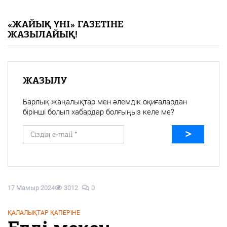
«Жайық үні» — 33 жыл
«ЖАЙЫҚ ҮНІ» ГАЗЕТІНЕ
ЖАЗЫЛАЙЫҚ!
Каталог
Қазақ тілі
ЖАЗЫЛУ
Барлық жаңалықтар мен әлемдік оқиғалардан
бірінші болып хабардар болғыңыз келе ме?
17 Мамыр 2024
3012
0
ҚАЛАЛЫҚТАР ҚАПЕРІНЕ