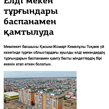
Елді мекен
тұрғындары
баспанамен
қамтылуда
Мемлекет басшысы Қасым-Жомарт Кемелұлы Тоқаев үй
кезегінде тұрған облыстардағы ауылды елді мекендердің
тұрғындарын баспанамен қамту басты міндеттердің бірі
екенін атап өткен болатын.