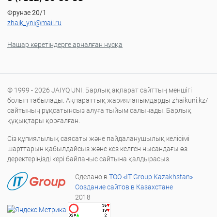
Фрунзе 20/1
zhaik_yni@mail.ru
Нашар көретіндерге арналған нұсқа
© 1999 - 2026 JAIYQ UNI. Барлық ақпарат сайттың меншігі
болып табылады. Ақпараттық жарияланымдарды zhaikuni.kz/
сайтының рұқсатынсыз алуға тыйым салынады. Барлық
құқықтары қорғалған.
Сіз құпиялылық саясаты және пайдаланушылық келісімі
шарттарын қабылдайсыз және кез келген нысандағы өз
деректеріңізді кері байланыс сайтына қалдырасыз.
Сделано в
ТОО «IT Group Kazakhstan»
Создание сайтов в Казахстане
2018