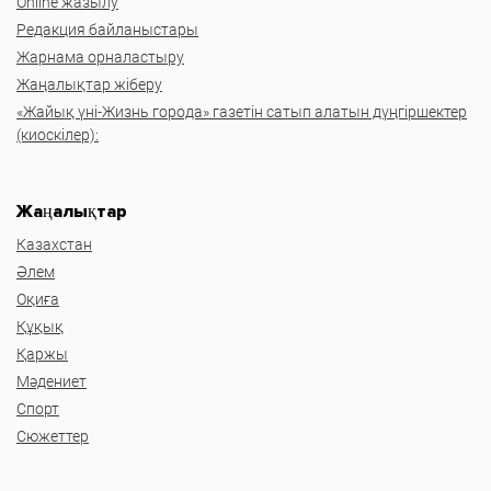
Online жазылу
Редакция байланыстары
Жарнама орналастыру
Жаңалықтар жіберу
«Жайық үні-Жизнь города» газетін сатып алатын дүңгіршектер
(киоскілер):
Жаңалықтар
Казахстан
Әлем
Оқиға
Құқық
Қаржы
Мәдениет
Спорт
Сюжеттер