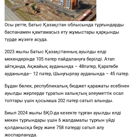
Осы ретте, Батыс Қазақстан облысында тұрғындарды
баспанамен қамтамасыз ету жұмыстары қарқынды
түрде жүзеге асуда.
2023 жылы Батыс Қазақстанның ауылды елді
мекендерінде 105 пәтер пайдалануға берілді. Атап
айтқанда, Ақжайық ауданында – 48пәтер, Қаратөбе
ауданында– 12 пәтер, Шыңғырлау ауданында – 45 пәтер.
Бұдан бөлек, республикалық бюджет қаражаты есебінен
ауылды жерлерде тұратын халықтың әлеуметтік осал
топтары үшін қосымша 202 пәтер сатып алынды.
Биыл 2024 жылы БҚО-да кезекте тұрған ауылды елді
мекен тұрғындары үшін 6 жалдамалы тұрғын үйді
қолданысқа беру және 758 пәтерді сатып алу
жоспарлануда.