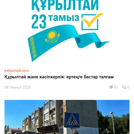
ЭКОНОМИКА
Жеңілдетілген несиеге жол ашылды
08 тамыз 2026
63
0