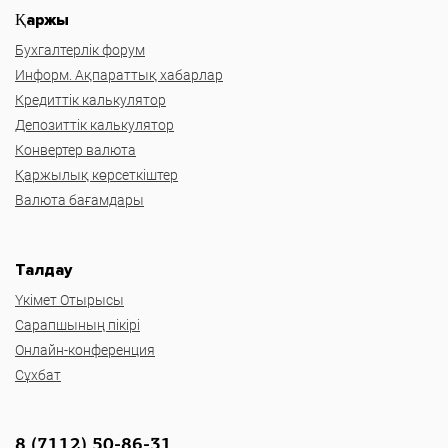
Қаржы
Бухгалтерлік форум
Информ. Ақпараттық хабарлар
Кредиттік калькулятор
Депозиттік калькулятор
Конвертер валюта
Қаржылық көрсеткіштер
Валюта бағамдары
Талдау
Үкімет Отырысы
Сарапшының пікірі
Онлайн-конференция
Сұхбат
8 (7112) 50-86-31