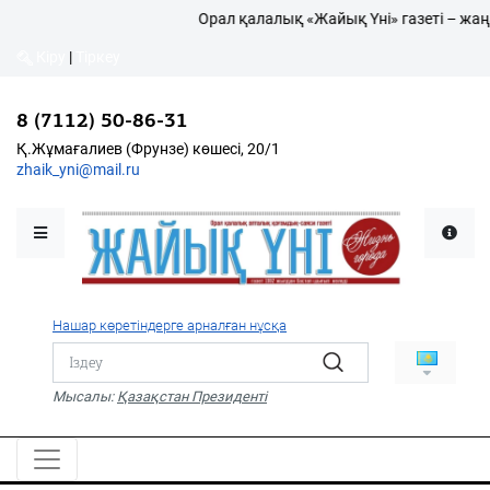
Орал қалалық «Жайық Үні» газеті – жаң
Кіру
|
Тіркеу
Кіру
|
Тіркеу
8 (7112) 50-86-31
8 (7112) 50-86-31
Қалалықтар қаперіне
Қ.Жұмағалиев (Фрунзе)
Қ.Жұмағалиев (Фрунзе) көшесі, 20/1
көшесі, 20/1
zhaik_yni@mail.ru
zhaik_yni@mail.ru
Мәслихат жаршысы
Қоғам
Өзек
Нашар көретіндерге арналған нұсқа
Дені сау ұлт
Спорт
Мысалы:
Қазақстан Президенті
Жалын
PDF