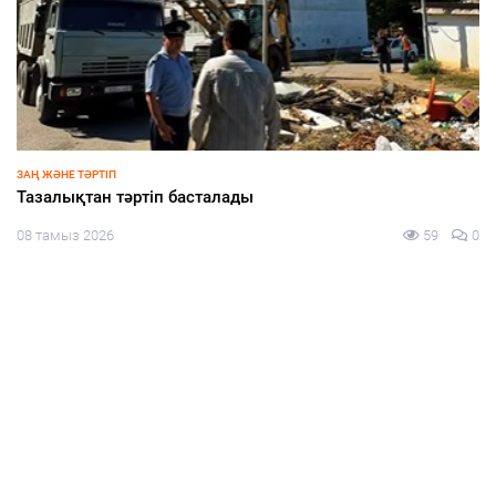
ЗАҢ ЖӘНЕ ТӘРТІП
Тәртіп пен талап тоғысқан алаң
08 тамыз 2026
62
0