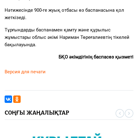
Нәтижесінде 900-ге жуық отбасы өз баспанасына қол
жеткізеді.
Тұрғындарды баспанамен қамту және құрылыс
жұмыстары облыс әкімі Нариман Төреғалиевтің тікелей
бақылауында.
БҚО әкімдігінің баспасөз қызметі
Версия для печати
СОҢҒЫ ЖАҢАЛЫҚТАР