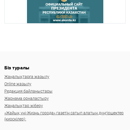
Біз туралы
Жаңалықтарға жазылу
Online жазылу
Редакция байланыстары
Жарнама орналастыру
Жаңалықтар жіберу
«Жайық үні-Жизнь города» газетін сатып алатын дүңгіршектер
(киоскілер):