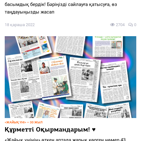
басымдық бердік! Бәріңізді сайлауға қатысуға, өз
таңдауыңызды жасап
18 қараша 2022
2704
0
«ЖАЙЫҚ ҮНІ» — 30 ЖЫЛ
Құрметті Оқырмандарым! ♥️
«Жайық үнінің» өткен аптада жарық көрген нөмер 43