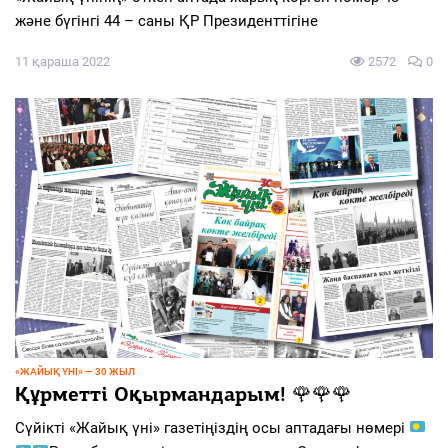
және бүгінгі 44 – саны ҚР Президенттігіне
11 қараша 2022
2572
0
«ЖАЙЫҚ ҮНІ» — 30 ЖЫЛ
Құрметті Оқырмандарым! 🌹🌹🌹
Сүйікті «Жайық үні» газетіңіздің осы аптадағы нөмері