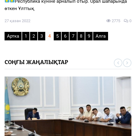
Республика күніне арналып отыр. Орал шаhарында
өткен Ұлттық
27 қазан 2022
2775
0
Артка
1
2
3
4
5
6
7
8
9
Алга
СОҢҒЫ ЖАҢАЛЫҚТАР