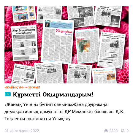
«ЖАЙЫҚ ҮНІ» — 30 ЖЫЛ
Құрметті Оқырмандарым!
«Жайық Үнінің» бүгінгі санына»Жаңа дәуір-жаңа
демократиялық даму» атты ҚР Мемлекет басшысы Қ.К.
Тоқаевты салтанатты Ұлықтау
01 желтоқсан 2022
2308
0