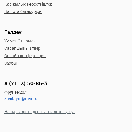
Қаржылық көрсеткіштер
Валюта бағамдары
Талдау
Үкімет Отырысы
Сарапшының пікірі
Онлайн-конференция
Сұхбат
8 (7112) 50-86-31
Фрунзе 20/1
zhaik_yni@mail.ru
Нашар көретіндерге арналған нұсқа