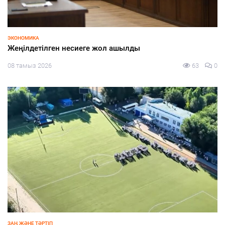
ЭКОНОМИКА
Жеңілдетілген несиеге жол ашылды
08 тамыз 2026
63
0
ЗАҢ ЖӘНЕ ТӘРТІП