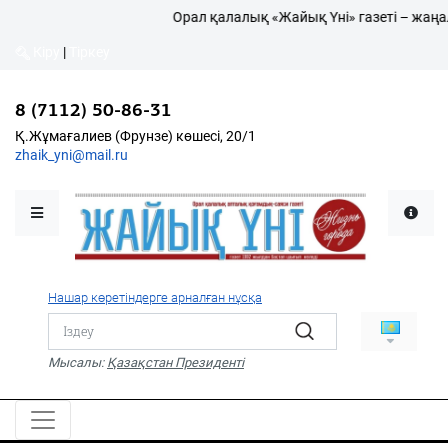
Орал қалалық «Жайық Үні» газеті – жаңал
Кіру
|
Тіркеу
Кіру
|
Тіркеу
8 (7112) 50-86-31
8 (7112) 50-86-31
Қалалықтар қаперіне
Қ.Жұмағалиев (Фрунзе)
Қ.Жұмағалиев (Фрунзе) көшесі, 20/1
көшесі, 20/1
zhaik_yni@mail.ru
zhaik_yni@mail.ru
Мәслихат жаршысы
Қоғам
Өзек
Нашар көретіндерге арналған нұсқа
Дені сау ұлт
Спорт
Мысалы:
Қазақстан Президенті
Жалын
PDF