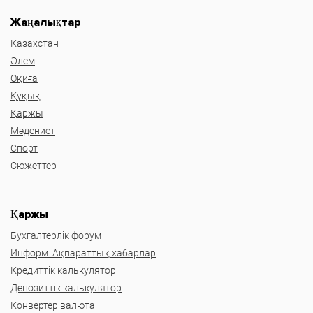
Жаңалықтар
Казахстан
Әлем
Оқиға
Құқық
Қаржы
Мәдениет
Спорт
Сюжеттер
Қаржы
Бухгалтерлік форум
Информ. Ақпараттық хабарлар
Кредиттік калькулятор
Депозиттік калькулятор
Конвертер валюта