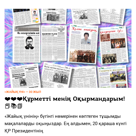
«ЖАЙЫҚ ҮНІ» — 30 ЖЫЛ
❤️❤️❤️Құрметті менің Оқырмандарым!
📕📚📗
«Жайық үнінің» бүгінгі нөмерінен көптеген тұщымды
мақалаларды оқыңыздар. Ең алдымен, 20 қараша күнгі
ҚР Президентінің