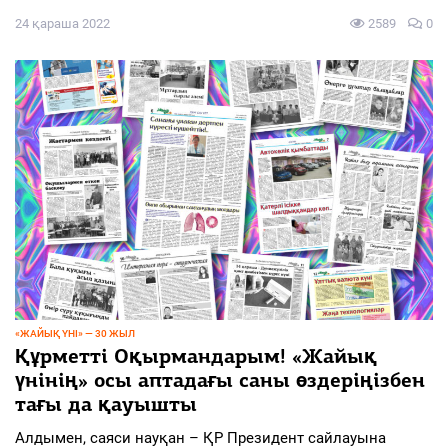
24 қараша 2022
2589
0
«ЖАЙЫҚ ҮНІ» — 30 ЖЫЛ
Құрметті Оқырмандарым! «Жайық
үнінің» осы аптадағы саны өздеріңізбен
тағы да қауышты
Алдымен, саяси науқан – ҚР Президент сайлауына