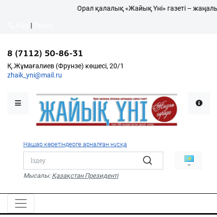
Орал қалалық «Жайық Үні» газеті – жаңалық
Кіру
|
Тіркеу
Кіру
|
Тіркеу
8 (7112) 50-86-31
8 (7112) 50-86-31
Қалалықтар қаперіне
Қ.Жұмағалиев (Фрунзе)
Қ.Жұмағалиев (Фрунзе) көшесі, 20/1
көшесі, 20/1
zhaik_yni@mail.ru
zhaik_yni@mail.ru
Мәслихат жаршысы
Қоғам
Өзек
Нашар көретіндерге арналған нұсқа
Дені сау ұлт
Спорт
Мысалы:
Қазақстан Президенті
Жалын
PDF