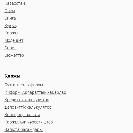
Казахстан
Әлем
Оқиға
Құқық
Қаржы
Мәдениет
Спорт
Сюжеттер
Қаржы
Бухгалтерлік форум
Информ. Ақпараттық хабарлар
Кредиттік калькулятор
Депозиттік калькулятор
Конвертер валюта
Қаржылық көрсеткіштер
Валюта бағамдары