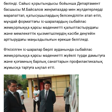
бөлінді. Сайыс қорытындысы бойынша Департамент
басшысы М.Байсалов жеңімпаздар мен жүлдегерлерді
марапаттап, қатысушылардың белсенділігін атап өтіп,
мұндай форматтағы іс-шаралардың сыбайлас
жемқорлыққа қарсы мәдениетті қалыптастырудағы
және мемлекеттік қызметшілердің кәсіби деңгейін
арттырудағы маңыздылығын ерекше белгіледі.
Өткізілген іс-шаралар Бөрлі ауданында сыбайлас
жемқорлыққа қарсы мәдениетті жүйелі түрде дамытуға
және қоғамның барлық санаттарын профилактикалық
жұмысқа тартуға ықпал етті.