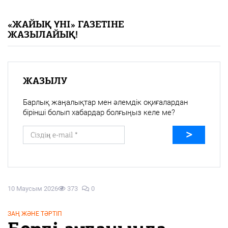
«Жайық үні» — 33 жыл
«ЖАЙЫҚ ҮНІ» ГАЗЕТІНЕ
ЖАЗЫЛАЙЫҚ!
Каталог
Қазақ тілі
ЖАЗЫЛУ
Барлық жаңалықтар мен әлемдік оқиғалардан
бірінші болып хабардар болғыңыз келе ме?
10 Маусым 2026
373
0
ЗАҢ ЖӘНЕ ТӘРТІП