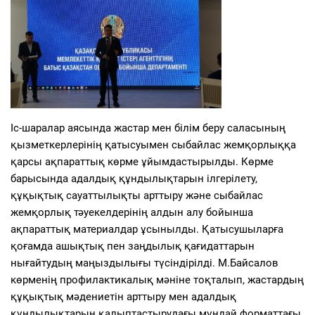
Іс-шаралар аясында жастар мен білім беру саласының
қызметкерлерінің қатысуымен сыбайлас жемқорлыққа
қарсы ақпараттық көрме ұйымдастырылды. Көрме
барысында адалдық құндылықтарын ілгерілету,
құқықтық сауаттылықты арттыру және сыбайлас
жемқорлық тәуекелдерінің алдын алу бойынша
ақпараттық материалдар ұсынылды. Қатысушыларға
қоғамда ашықтық пен заңдылық қағидаттарын
нығайтудың маңыздылығы түсіндірілді. М.Байсалов
көрменің профилактикалық мәніне тоқталып, жастардың
құқықтық мәдениетін арттыру мен адалдық
құндылықтарын қалыптастырудағы мұндай форматтағы