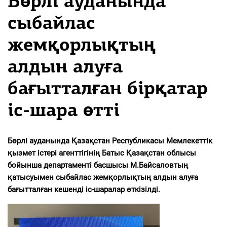
Бөрлі ауданында
сыбайлас
жемқорлықтың
алдын алуға
бағытталған бірқатар
іс-шара өтті
Бөрлі ауданында Қазақстан Республикасы Мемлекеттік
қызмет істері агенттігінің Батыс Қазақстан облысы
бойынша департаменті басшысы М.Байсаловтың
қатысуымен сыбайлас жемқорлықтың алдын алуға
бағытталған кешенді іс-шаралар өткізілді.