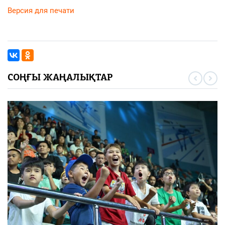
Версия для печати
СОҢҒЫ ЖАҢАЛЫҚТАР