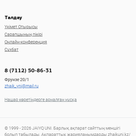
Талдау
Үкімет Отырысы
Сарапшының пікірі
Онлайн-конференция
Сұхбат
8 (7112) 50-86-31
Фрунзе 20/1
zhaik_yni@mail.ru
Нашар көретіндерге арналған нұсқа
© 1999 - 2026 JAIYQ UNI. Барлық ақпарат сайттың меншігі
болып табылады. Ақпараттық жарияланымдарды zhaikuni.kz/