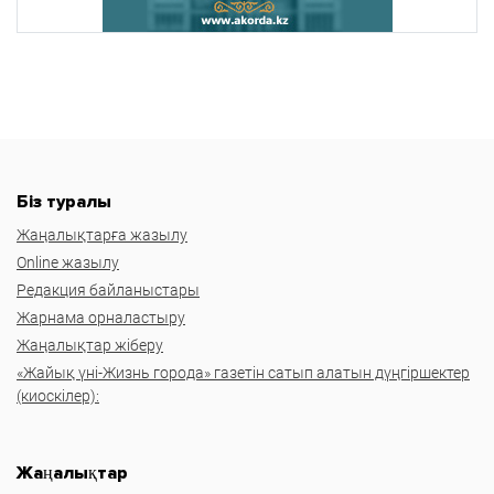
Біз туралы
Жаңалықтарға жазылу
Online жазылу
Редакция байланыстары
Жарнама орналастыру
Жаңалықтар жіберу
«Жайық үні-Жизнь города» газетін сатып алатын дүңгіршектер
(киоскілер):
Жаңалықтар