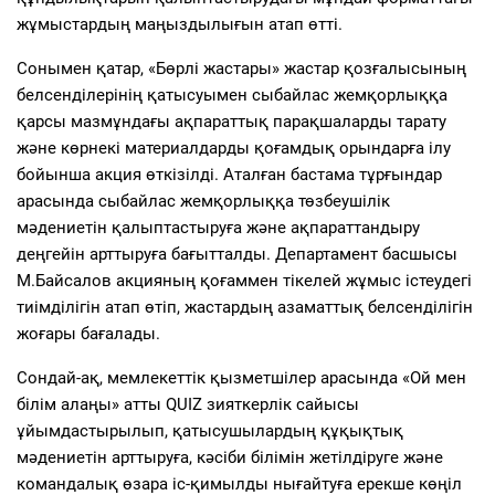
жұмыстардың маңыздылығын атап өтті.
Сонымен қатар, «Бөрлі жастары» жастар қозғалысының
белсенділерінің қатысуымен сыбайлас жемқорлыққа
қарсы мазмұндағы ақпараттық парақшаларды тарату
және көрнекі материалдарды қоғамдық орындарға ілу
бойынша акция өткізілді. Аталған бастама тұрғындар
арасында сыбайлас жемқорлыққа төзбеушілік
мәдениетін қалыптастыруға және ақпараттандыру
деңгейін арттыруға бағытталды. Департамент басшысы
М.Байсалов акцияның қоғаммен тікелей жұмыс істеудегі
тиімділігін атап өтіп, жастардың азаматтық белсенділігін
жоғары бағалады.
Сондай-ақ, мемлекеттік қызметшілер арасында «Ой мен
білім алаңы» атты QUIZ зияткерлік сайысы
ұйымдастырылып, қатысушылардың құқықтық
мәдениетін арттыруға, кәсіби білімін жетілдіруге және
командалық өзара іс-қимылды нығайтуға ерекше көңіл