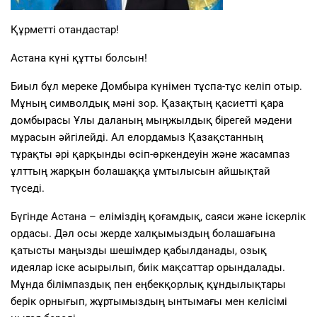
Құрметті отандастар!
Астана күні құтты болсын!
Биыл бұл мереке Домбыра күнімен тұспа-тұс келіп отыр.
Мұның символдық мәні зор. Қазақтың қасиетті қара
домбырасы Ұлы даланың мыңжылдық бірегей мәдени
мұрасын әйгілейді. Ал елордамыз Қазақстанның
тұрақты әрі қарқынды өсіп-өркендеуін және жасампаз
ұлттың жарқын болашаққа ұмтылысын айшықтай
түседі.
Бүгінде Астана – еліміздің қоғамдық, саяси және іскерлік
ордасы. Дәл осы жерде халқымыздың болашағына
қатысты маңызды шешімдер қабылданады, озық
идеялар іске асырылып, биік мақсаттар орындалады.
Мұнда білімпаздық пен еңбекқорлық құндылықтары
берік орнығып, жұртымыздың ынтымағы мен келісімі