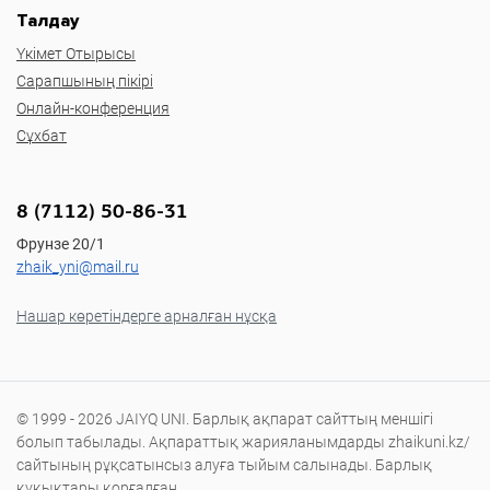
Талдау
Үкімет Отырысы
Сарапшының пікірі
Онлайн-конференция
Сұхбат
8 (7112) 50-86-31
Фрунзе 20/1
zhaik_yni@mail.ru
Нашар көретіндерге арналған нұсқа
© 1999 - 2026 JAIYQ UNI. Барлық ақпарат сайттың меншігі
болып табылады. Ақпараттық жарияланымдарды zhaikuni.kz/
сайтының рұқсатынсыз алуға тыйым салынады. Барлық
құқықтары қорғалған.