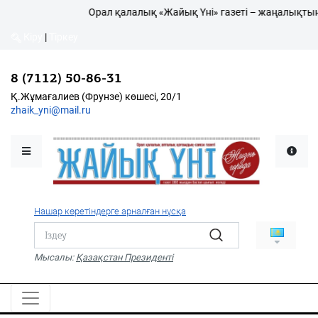
Орал қалалық «Жайық Үні» газеті – жаңалықтың 
Кіру
|
Тіркеу
Кіру
|
Тіркеу
8 (7112) 50-86-31
8 (7112) 50-86-31
Қалалықтар қаперіне
Қ.Жұмағалиев (Фрунзе)
Қ.Жұмағалиев (Фрунзе) көшесі, 20/1
көшесі, 20/1
zhaik_yni@mail.ru
zhaik_yni@mail.ru
Мәслихат жаршысы
Қоғам
Өзек
Нашар көретіндерге арналған нұсқа
Дені сау ұлт
Спорт
Мысалы:
Қазақстан Президенті
Жалын
PDF