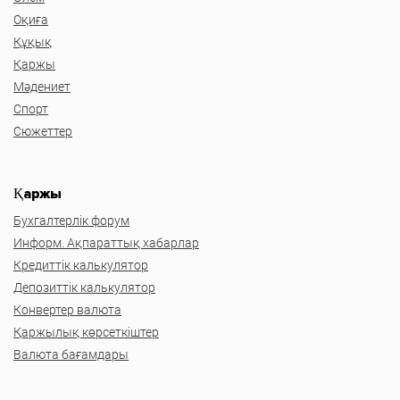
Оқиға
Құқық
Қаржы
Мәдениет
Спорт
Сюжеттер
Қаржы
Бухгалтерлік форум
Информ. Ақпараттық хабарлар
Кредиттік калькулятор
Депозиттік калькулятор
Конвертер валюта
Қаржылық көрсеткіштер
Валюта бағамдары