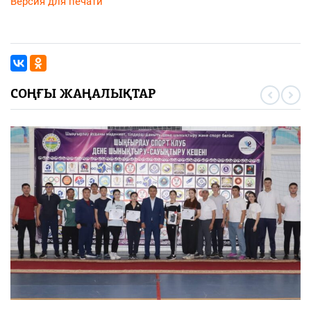
Версия для печати
СОҢҒЫ ЖАҢАЛЫҚТАР