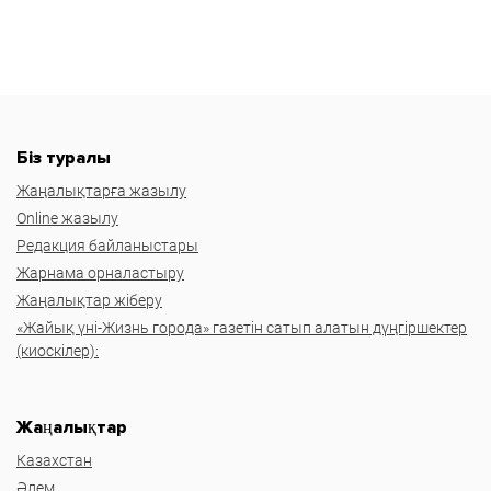
Біз туралы
Жаңалықтарға жазылу
Online жазылу
Редакция байланыстары
Жарнама орналастыру
Жаңалықтар жіберу
«Жайық үні-Жизнь города» газетін сатып алатын дүңгіршектер
(киоскілер):
Жаңалықтар
Казахстан
Әлем