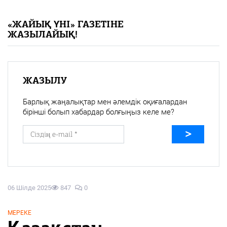
«Жайық үні» — 33 жыл
«ЖАЙЫҚ ҮНІ» ГАЗЕТІНЕ
ЖАЗЫЛАЙЫҚ!
Каталог
Қазақ тілі
ЖАЗЫЛУ
Барлық жаңалықтар мен әлемдік оқиғалардан
бірінші болып хабардар болғыңыз келе ме?
06 Шілде 2025
847
0
МЕРЕКЕ