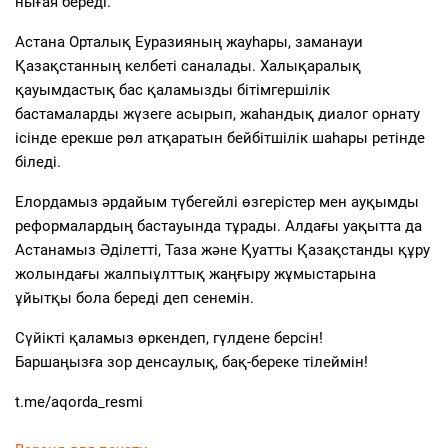
нығая береді.
Астана Орталық Еуразияның жауһары, заманауи
Қазақстанның келбеті саналады. Халықаралық
қауымдастық бас қаламызды бітімгершілік
бастамаларды жүзеге асырып, жаһандық диалог орнату
ісінде ерекше рөл атқаратын бейбітшілік шаһары ретінде
біледі.
Елордамыз әрдайым түбегейлі өзгерістер мен ауқымды
реформалардың бастауында тұрады. Алдағы уақытта да
Астанамыз Әділетті, Таза және Қуатты Қазақстанды құру
жолындағы жалпыұлттық жаңғыру жұмыстарына
ұйытқы бола береді деп сенемін.
Сүйікті қаламыз өркендеп, гүлдене берсін!
Баршаңызға зор денсаулық, бақ-береке тілеймін!
t.me/aqorda_resmi