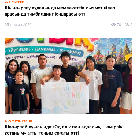
ҚҰРЫЛТАЙ-2026
«Сайлау-2026: жаңа саяси конфигурациядағы өңірле
тақырыбында «КИСИ GPS: Gylym. Pikir. Sayasat» ұлтт
сарапшылық алаңының отырысы өтті
0
05 тамыз 2026
67
к
БІЛІМ
«Мектепке жол» акциясы аясында әлеуметтік қолда