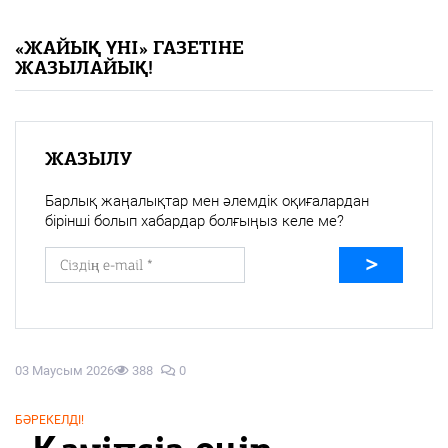
«Жайық үні» — 33 жыл
«ЖАЙЫҚ ҮНІ» ГАЗЕТІНЕ
ЖАЗЫЛАЙЫҚ!
Каталог
Қазақ тілі
ЖАЗЫЛУ
Барлық жаңалықтар мен әлемдік оқиғалардан
бірінші болып хабардар болғыңыз келе ме?
03 Маусым 2026
388
0
БӘРЕКЕЛДІ!