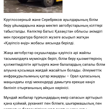
Круглоозерный және Серебряков ауылдарының білім
беру ұйымдарына жаңа мектеп автобустарының кілттері
табысталды. Көліктер
Батыс Қазақстан
облыс
ы
әкімдігі
мен прокуратура бірлесіп жүзеге асырып
жатқан
«Қауіпсіз өңір» жобасы аясында берілді.
Жаңа автобустар оқушыларды қауіпсіз әрі жайлы
тасымалдауға мүмкіндік беріп, білім беру қызметтерінің
қолжетімділігін арттыруға және балалардың сапалы білім
алуына қосымша жағдай жаса
йтын болады. Ә
леуметтік
инфрақұрылымның қатар жаңаруы
– Орал қаласының
маңындағы елді мекендерді дамытуға ерекше көңіл
бөлініп отырғанының айқын көрінісі.
Мұндай жобалар тұрғындардың өмір сапасын арттырып
қана қоймай, руханият
пен білімге, шығармашылық пен