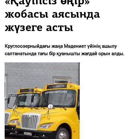
«Қауіпсіз өңір»
жобасы аясында
жүзеге асты
Круглоозерныйдағы жаңа Мәдениет үйінің ашылу
салтанатында тағы бір қуанышты жағдай орын алды.