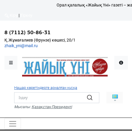
Орал қалалық «Жайық Үні» газеті – жа
Кіру
|
Тіркеу
Кіру
|
Тіркеу
8 (7112) 50-86-31
8 (7112) 50-86-31
Қалалықтар қаперіне
Қ.Жұмағалиев (Фрунзе)
Қ.Жұмағалиев (Фрунзе) көшесі, 20/1
көшесі, 20/1
zhaik_yni@mail.ru
zhaik_yni@mail.ru
Мәслихат жаршысы
Қоғам
Өзек
Нашар көретіндерге арналған нұсқа
Дені сау ұлт
Спорт
Мысалы:
Қазақстан Президенті
Жалын
PDF