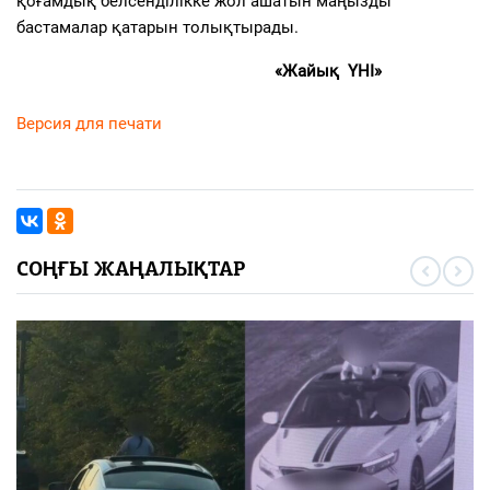
қоғамдық белсенділікке жол ашатын маңызды
бастамалар қатарын толықтырады.
«Жайық ҮНІ»
Версия для печати
СОҢҒЫ ЖАҢАЛЫҚТАР