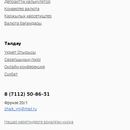
Депозиттік калькулятор
Конвертер валюта
Қаржылық көрсеткіштер
Валюта бағамдары
Талдау
Үкімет Отырысы
Сарапшының пікірі
Онлайн-конференция
Сұхбат
8 (7112) 50-86-31
Фрунзе 20/1
zhaik_yni@mail.ru
Нашар көретіндерге арналған нұсқа