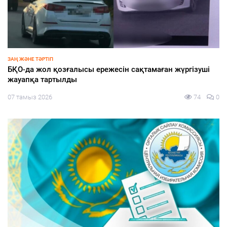
ҚАЛАЛЫҚТАР ҚАПЕРІНЕ
Қаладағы құрылыс нысандары тұрақты бақылауда
07 тамыз 2026
78
0