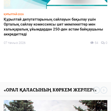
ИНФРАҚҰРЫЛЫМ
Ақжайық шағын ауданы қарқынды дамып келеді
07 тамыз 2026
70
0
«ОРАЛ ҚАЛАСЫНЫҢ КӨРКЕМ ЖЕРЛЕРІ»