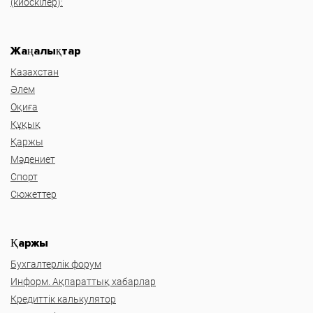
(киоскілер):
Жаңалықтар
Казахстан
Әлем
Оқиға
Құқық
Қаржы
Мәдениет
Спорт
Сюжеттер
Қаржы
Бухгалтерлік форум
Информ. Ақпараттық хабарлар
Кредиттік калькулятор