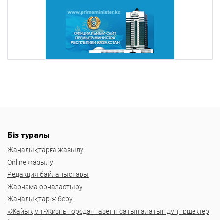
Біз туралы
Жаңалықтарға жазылу
Online жазылу
Редакция байланыстары
Жарнама орналастыру
Жаңалықтар жіберу
«Жайық үні-Жизнь города» газетін сатып алатын дүңгіршектер