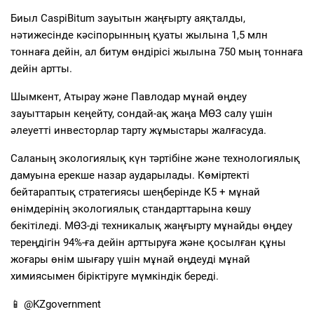
Биыл CaspiBitum зауытын жаңғырту аяқталды,
нәтижесінде кәсіпорынның қуаты жылына 1,5 млн
тоннаға дейін, ал битум өндірісі жылына 750 мың тоннаға
дейін артты.
Шымкент, Атырау және Павлодар мұнай өңдеу
зауыттарын кеңейту, сондай-ақ жаңа МӨЗ салу үшін
әлеуетті инвесторлар тарту жұмыстары жалғасуда.
Саланың экологиялық күн тәртібіне және технологиялық
дамуына ерекше назар аударылады. Көміртекті
бейтараптық стратегиясы шеңберінде К5 + мұнай
өнімдерінің экологиялық стандарттарына көшу
бекітіледі. МӨЗ-ді техникалық жаңғырту мұнайды өңдеу
тереңдігін 94%-ға дейін арттыруға және қосылған құны
жоғары өнім шығару үшін мұнай өңдеуді мұнай
химиясымен біріктіруге мүмкіндік береді.
📱 @KZgovernment