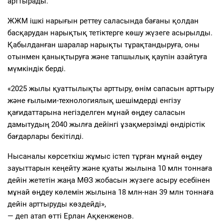
арттырады.
ЖЖМ ішкі нарығын реттеу саласында бағаны қолдан
басқарудан нарықтық тетіктерге көшу жүзеге асырылды.
Қабылданған шаралар нарықты тұрақтандыруға, оны
отынмен қанықтыруға және тапшылық қаупін азайтуға
мүмкіндік берді.
«2025 жылы қуаттылықты арттыру, өнім сапасын арттыру
және ғылыми-технологиялық шешімдерді енгізу
қағидаттарына негізделген мұнай өңдеу саласын
дамытудың 2040 жылға дейінгі ұзақмерзімді өндірістік
бағдарлары бекітілді.
Нысаналы көрсеткіш жұмыс істеп тұрған мұнай өңдеу
зауыттарын кеңейту және қуаты жылына 10 млн тоннаға
дейін жететін жаңа МӨЗ жобасын жүзеге асыру есебінен
мұнай өңдеу көлемін жылына 18 млн-нан 39 млн тоннаға
дейін арттыруды көздейді»,
— деп атап өтті Ерлан Ақкенженов.