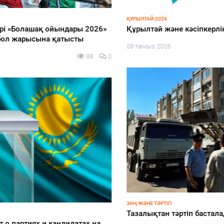
ҚҰРЫЛТАЙ-2026
Құрылтай және кәсіпкерлік: ертеңге бастар талғам
08 тамыз 2026
81
0
ЗАҢ ЖӘНЕ ТӘРТІП
Тазалықтан тәртіп басталады