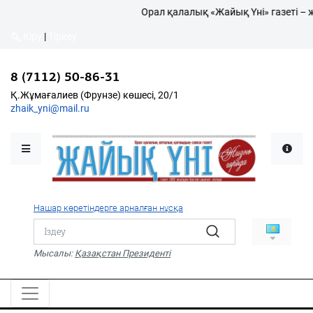
Орал қалалық «Жайық Үні» газеті – 
Кіру
|
Тіркеу
Кіру
|
Тіркеу
8 (7112) 50-86-31
8 (7112) 50-86-31
Қалалықтар қаперіне
Қ.Жұмағалиев (Фрунзе)
Қ.Жұмағалиев (Фрунзе) көшесі, 20/1
көшесі, 20/1
zhaik_yni@mail.ru
zhaik_yni@mail.ru
Мәслихат жаршысы
Қоғам
Өзек
Нашар көретіндерге арналған нұсқа
Дені сау ұлт
Спорт
Мысалы:
Қазақстан Президенті
Жалын
PDF