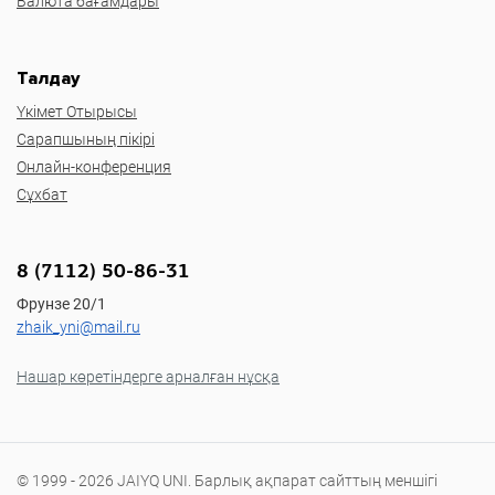
Валюта бағамдары
Талдау
Үкімет Отырысы
Сарапшының пікірі
Онлайн-конференция
Сұхбат
8 (7112) 50-86-31
Фрунзе 20/1
zhaik_yni@mail.ru
Нашар көретіндерге арналған нұсқа
© 1999 - 2026 JAIYQ UNI. Барлық ақпарат сайттың меншігі