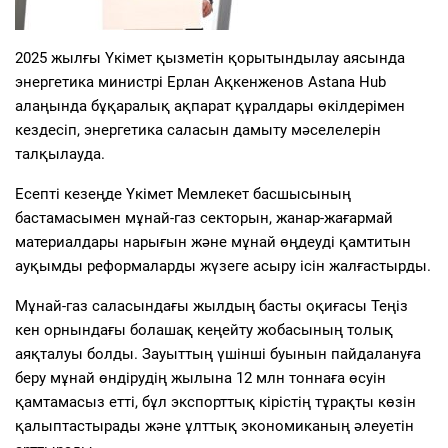
2025 жылғы Үкімет қызметін қорытындылау аясында
энергетика министрі Ерлан Ақкенженов Astana Hub
алаңында бұқаралық ақпарат құралдары өкілдерімен
кездесіп, энергетика саласын дамыту мәселелерін
талқылауда.
Есепті кезеңде Үкімет Мемлекет басшысының
бастамасымен мұнай-газ секторын, жанар-жағармай
материалдары нарығын және мұнай өңдеуді қамтитын
ауқымды реформаларды жүзеге асыру ісін жалғастырды.
Мұнай-газ саласындағы жылдың басты оқиғасы Теңіз
кен орнындағы болашақ кеңейту жобасының толық
аяқталуы болды. Зауыттың үшінші буынын пайдалануға
беру мұнай өндірудің жылына 12 млн тоннаға өсуін
қамтамасыз етті, бұл экспорттық кірістің тұрақты көзін
қалыптастырады және ұлттық экономиканың әлеуетін