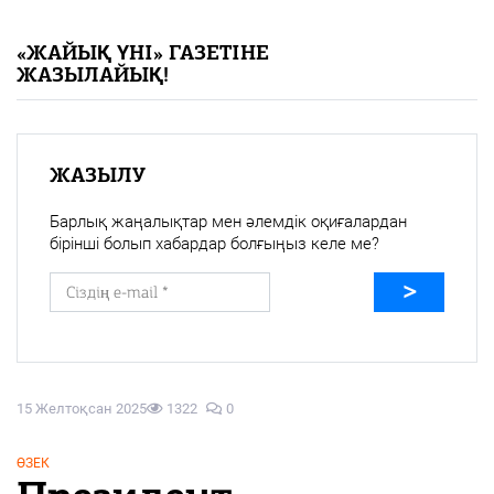
«Жайық үні» — 33 жыл
«ЖАЙЫҚ ҮНІ» ГАЗЕТІНЕ
ЖАЗЫЛАЙЫҚ!
Каталог
Қазақ тілі
ЖАЗЫЛУ
Барлық жаңалықтар мен әлемдік оқиғалардан
бірінші болып хабардар болғыңыз келе ме?
15 Желтоқсан 2025
1322
0
ӨЗЕК