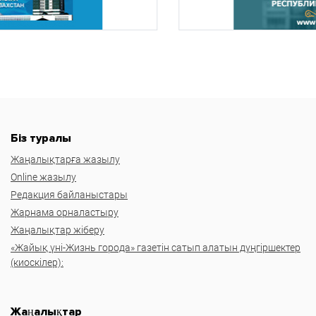
Біз туралы
Жаңалықтарға жазылу
Online жазылу
Редакция байланыстары
Жарнама орналастыру
Жаңалықтар жіберу
«Жайық үні-Жизнь города» газетін сатып алатын дүңгіршектер
(киоскілер):
Жаңалықтар