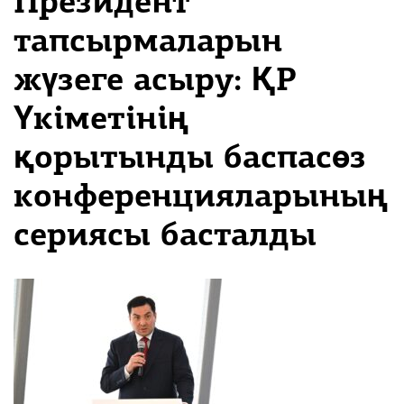
Президент
тапсырмаларын
жүзеге асыру: ҚР
Үкіметінің
қорытынды баспасөз
конференцияларының
сериясы басталды