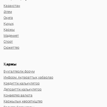
Казахстан
Әлем
Оқиға
Құқық
Қаржы
Мәдениет
Спорт
Сюжеттер
Қаржы
Бухгалтерлік форум
Информ. Ақпараттық хабарлар
Кредиттік калькулятор
Депозиттік калькулятор
Конвертер валюта
Қаржылық көрсеткіштер