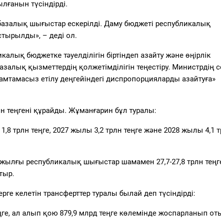
лғанын түсіндірді.
 базалық шығыстар ескерілді. Даму бюджеті республикалық
тырылды», – деді ол.
калық бюджетке тәуелділігін біртіндеп азайту және өңірлік
алық қызметтердің қолжетімділігін теңестіру. Министрдің с
мтамасыз етілу деңгейіндегі диспропорцияларды азайтуға»
н теңгені құрайды. Жұманғарин бұл туралы:
8 трлн теңге, 2027 жылы 3,2 трлн теңге және 2028 жылы 4,1 
жылғы республикалық шығыстар шамамен 27,7-27,8 трлн теңг
тыр.
рге келетін трансферттер туралы былай деп түсіндірді:
ңге, ал алып қою 879,9 млрд теңге көлемінде жоспарланып от