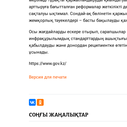
арттыруға бағытталған реформалар жеткілікті
сақталуы ықтимал. Сондай-ақ бөлінетін қаржы
жемқорлық тәуекелдері – басты бақылауды қаже
Осы жағдайларды ескере отырып, сарапшылар өң
инфрақұрылымдық стандарттардың ашықтығын арт
қабылдауды және донордан реципиентке өтетін 
ұсынады.
https://www.gov.kz/
Версия для печати
СОҢҒЫ ЖАҢАЛЫҚТАР