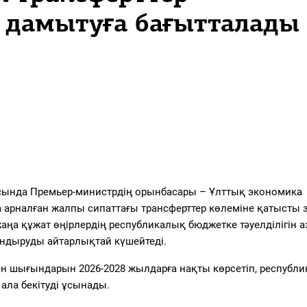
дамытуға бағытталады
сында Премьер-министрдің орынбасары – Ұлттық экономика
а арналған жалпы сипаттағы трансферттер көлеміне қатысты 
ңа құжат өңірлердің республикалық бюджетке тәуелділігін а
дыруды айтарлықтай күшейтеді.
 мен шығындарын 2026-2028 жылдарға нақты көрсетіп, республ
ала бекітуді ұсынады.