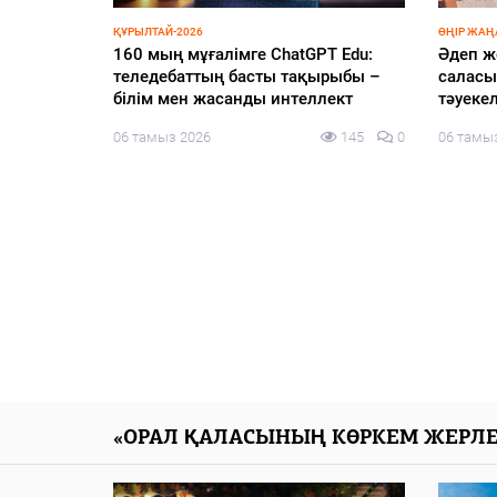
ЭКОНОМИКА
БҚО шаруалары заманауи суару
жүйелеріне көшуде
06 тамыз 2026
129
0
диалог
153
0
«ОРАЛ ҚАЛАСЫНЫҢ КӨРКЕМ ЖЕРЛЕ