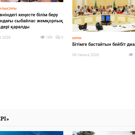
ҒЫЛЫМ
«АЭС: Инвестиция энергияс
05 тамыз 2026
РІ»