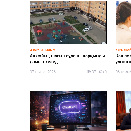
ҚАЛАЛЫҚТАР ҚАПЕРІНЕ
СПОРТ
ая
Абаттандыру жобаларының сапасы
Азия ч
мен мерзімі бақылауда
көрсеті
06 тамыз 2026
135
0
05 тамы
елей от
арств и
ния за
лтая
ҚҰРЫЛТАЙ
Эколог
115
0
партия
көтерг
05 тамы