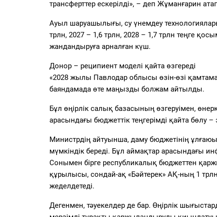
трансферттер ескерілді», – деп Жұманғарин атап
Ауыл шаруашылығы, су үнемдеу технологиялары
трлн, 2027 – 1,6 трлн, 2028 – 1,7 трлн теңге қо
жандандыруға арналған күш.
Донор – реципиент моделі қайта өзгереді
«2028 жылы Павлодар облысы өзін-өзі қамтама
баяндамада өте маңызды болжам айтылды.
Бұл өңірлік салық базасының өзгеруімен, өнер
арасындағы бюджеттік теңгерімді қайта бөлу –
Министрдің айтуынша, даму бюджетінің ұлғаюы 
мүмкіндік береді. Бұл аймақтар арасындағы и
Сонымен бірге республикалық бюджеттен қаржы
құрылысы, сондай-ақ «Бәйтерек» АҚ-ның 1 трл
жеделдетеді.
Дегенмен, тәуекелдер де бар. Өңірлік шығыста
мерзімді тұрақты қаржыландыруды қиындатуы мүм