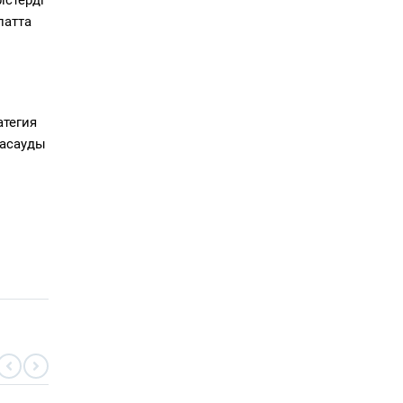
патта
атегия
жасауды