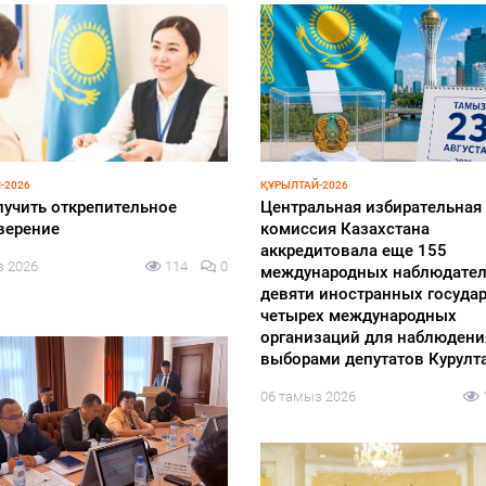
БЕЗ РУБРИКИ
емпионына құрмет
Теректі ауданында «Адал ең
лді
адал табыс» атты экология
акция өтті
з 2026
166
0
05 тамыз 2026
-2026
ия, өндіріс және медицина:
лардың сайлау науқанында
ен басты тақырыбы қандай?
з 2026
143
0