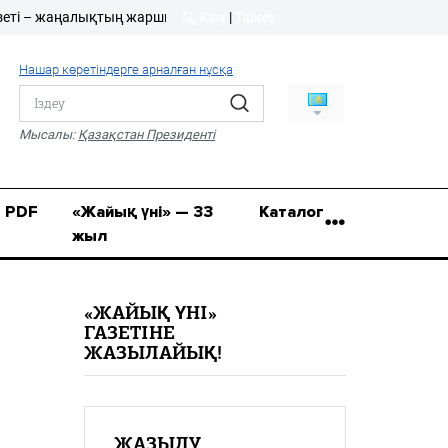
жаңалықтың жаршысы!
Кіру
|
Тіркеу
Кіру
|
Тіркеу
Нашар көретіндерге арналған нұсқа
8 (7112) 50-86-31
Қ.Жұмағалиев (Фрунзе)
Мысалы:
Қазақстан Президенті
көшесі, 20/1
zhaik_yni@mail.ru
PDF
«Жайық үні» — 33
Каталог
жыл
«ЖАЙЫҚ ҮНІ»
ГАЗЕТІНЕ
ЖАЗЫЛАЙЫҚ!
ЖАЗЫЛУ