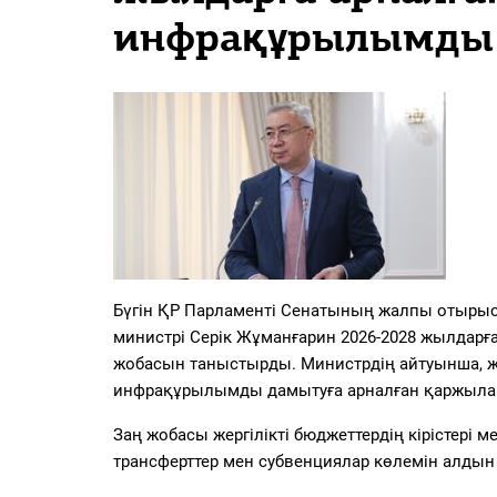
PDF
инфрақұрылымды 
«Жайық үні» — 33 жыл
Каталог
Қазақ тілі
Бүгін ҚР Парламенті Сенатының жалпы отыры
министрі Серік Жұманғарин 2026-2028 жылдарғ
жобасын таныстырды. Министрдің айтуынша, жа
инфрақұрылымды дамытуға арналған қаржылан
Заң жобасы жергілікті бюджеттердің кірістері
трансферттер мен субвенциялар көлемін алдын 