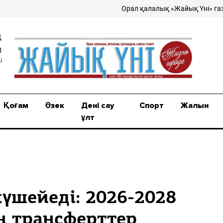
Орал қалалық «Жайық Үні» газеті – 
1
1
u
Қоғам
Өзек
Дені сау
Спорт
Жалын
ұлт
күшейеді: 2026-2028
н трансферттер