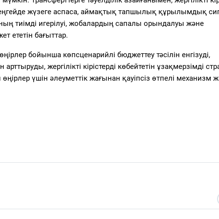
 деңгейде жүзеге аспаса, аймақтық тапшылық құрылымдық си
ның тиімді игерілуі, жобалардың сапалы орындалуы және
т ететін бағыттар.
ірлер бойынша көпсценарийлі бюджеттеу тәсілін енгізуді,
тыруды, жергілікті кірістерді көбейтетін ұзақмерзімді стр
өңірлер үшін әлеуметтік жағынан қауіпсіз өтпелі механизм 