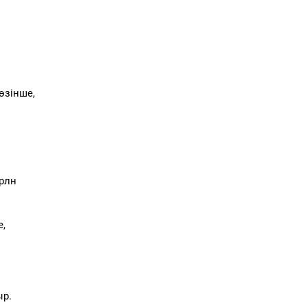
өзінше,
трлн
е,
ыр.