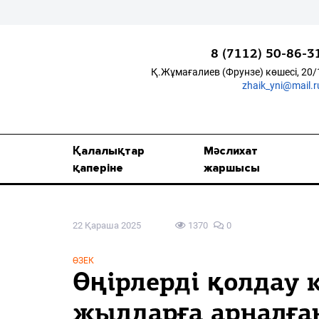
8 (7112) 50-86-3
Қ.Жұмағалиев (Фрунзе) көшесі, 20/
zhaik_yni@mail.r
Қалалықтар қаперіне
Мәслихат жаршысы
Қалалықтар
Мәслихат
Қоғам
қаперіне
жаршысы
Өзек
22 Қараша 2025
1370
0
Дені сау ұлт
Спорт
ӨЗЕК
Өңірлерді қолдау 
Жалын
жылдарға арналға