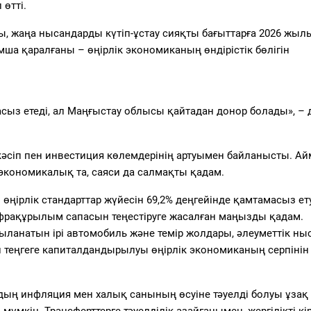
 өтті.
, жаңа нысандарды күтіп-ұстау сияқты бағыттарға 2026 жылы
сымша қаралғаны – өңірлік экономиканың өндірістік бөлігін
сыз етеді, ал Маңғыстау облысы қайтадан донор болады», – 
кәсіп пен инвестиция көлемдерінің артуымен байланысты. Ай
 экономикалық та, саяси да салмақты қадам.
өңірлік стандарттар жүйесін 69,2% деңгейінде қамтамасыз ет
нфрақұрылым сапасын теңестіруге жасалған маңызды қадам.
ланатын ірі автомобиль және темір жолдары, әлеуметтік ны
н теңгеге капиталдандырылуы өңірлік экономиканың серпінін
рдың инфляция мен халық санының өсуіне тәуелді болуы ұзақ
кін. Трансферттерге тәуелділік азайғанымен, жергілікті кір