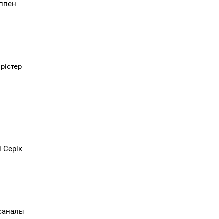
еппен
рістер
 Серік
ысаналы