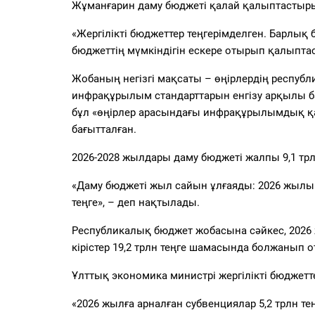
Жұманғарин даму бюджеті қалай қалыптастыры
«Жергілікті бюджеттер теңгерімделген. Барлық
бюджеттің мүмкіндігін ескере отырып қалыптас
Жобаның негізгі мақсаты – өңірлердің республи
инфрақұрылым стандарттарын енгізу арқылы баз
бұл «өңірлер арасындағы инфрақұрылымдық қа
бағытталған.
2026-2028 жылдары даму бюджеті жалпы 9,1 трл
«Даму бюджеті жыл сайын ұлғаяды: 2026 жылы 1,
теңге», – деп нақтылады.
Республикалық бюджет жобасына сәйкес, 2026 
кірістер 19,2 трлн теңге шамасында болжанып о
Ұлттық экономика министрі жергілікті бюджетте
«2026 жылға арналған субвенциялар 5,2 трлн те