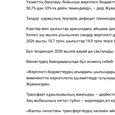
Үкіметтің бағалауы бойынша жергілікті бюджет
50,7%-дан 33%-ға дейін төмендейді», – деді Жұм
Талдау: қаржылық теңгерім, дефицит тәуекелде
Кірістер мен шығыстар арасындағы айырма (д
Келесі үш жылға ұсынылған сандар жергілікті де
2026 жылы 10,7 трлн, шығыстар 14,9 трлн теңге 
Бұл тенденция 2028 жылға қарай да сақталады: кі
Министрдің баяндамасында бұл өсімнің себебі т
«Жергілікті бюджеттердің ағымдағы шығындар
мемлекеттік көрсетілетін қызметтерді тұтынуш
Жұманғарин.
Трансферт құрылымының жаңғыруы – дербестікк
Заң жобасының негізгі түйіні – өңірлердің өз кір
«Жалпы сипаттағы трансферттердің көлемін а