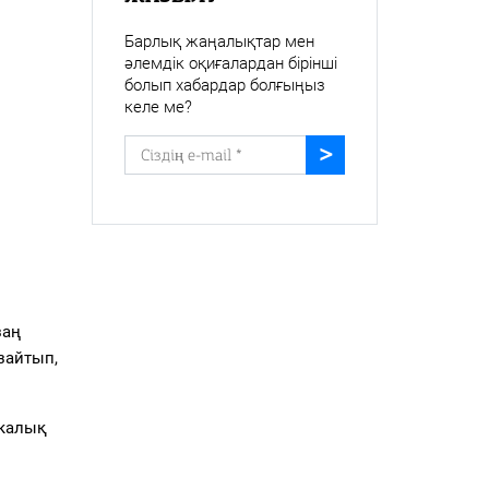
Барлық жаңалықтар мен
әлемдік оқиғалардан бірінші
болып хабардар болғыңыз
келе ме?
заң
зайтып,
икалық