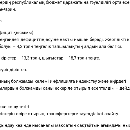
тердің республикалық бюджет қаражатына тәуелділігі орта ес
анғарин.
рі
ефицит қысымы)
ңгейдегі дефициттің өсуіне нақты нышан береді. Жергілікті кі
болуы – 4,2 трлн теңгелік тапшылықтың алдын ала белгісі.
рістер – 13,3 трлн, шығыстар – 18,7 трлн теңге.
үсіндірілген:
ының болжамды көлемі инфляцияға индекстеу және өңірдегі
ылардың болжамды саны ескеріле отырып есептелді», – дейді
е көшу тетігі
істерін өсіре отырып, трансферттерге тәуелділікті азайту.
йқындау кезінде нысаналы мақсатын сақтайтын ағымдағы н