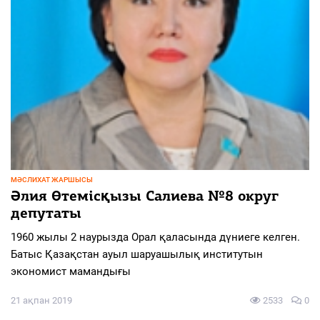
МӘСЛИХАТ ЖАРШЫСЫ
Әлия Өтемісқызы Салиева №8 округ
депутаты
1960 жылы 2 наурызда Орал қаласында дүниеге келген.
Батыс Қазақстан ауыл шаруашылық институтын
экономист мамандығы
21 ақпан 2019
2533
0