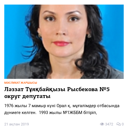
МӘСЛИХАТ ЖАРШЫСЫ
Ләззат Тұяқбайқызы Рысбекова №5
округ депутаты
1976 жылы 7 мамыр күні Орал қ. мұғалімдер отбасында
дүниеге келген. 1993 жылы №1ЖББМ бітіріп,
21 ақпан 2019
3472
0