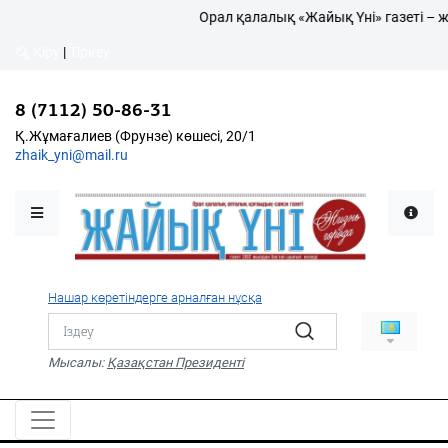
Орал қалалық «Жайық Үні» газеті – жа
Кіру
|
Тіркеу
Кіру
|
Тіркеу
8 (7112) 50-86-31
8 (7112) 50-86-31
Қалалықтар қаперіне
Қ.Жұмағалиев (Фрунзе)
Қ.Жұмағалиев (Фрунзе) көшесі, 20/1
көшесі, 20/1
zhaik_yni@mail.ru
zhaik_yni@mail.ru
Мәслихат жаршысы
Қоғам
Өзек
Нашар көретіндерге арналған нұсқа
Дені сау ұлт
Спорт
Мысалы:
Қазақстан Президенті
Жалын
PDF