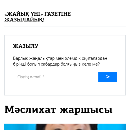
«Жайық үні» — 33 жыл
«ЖАЙЫҚ ҮНІ» ГАЗЕТІНЕ
ЖАЗЫЛАЙЫҚ!
Каталог
Қазақ тілі
ЖАЗЫЛУ
Барлық жаңалықтар мен әлемдік оқиғалардан
бірінші болып хабардар болғыңыз келе ме?
Мәслихат жаршысы