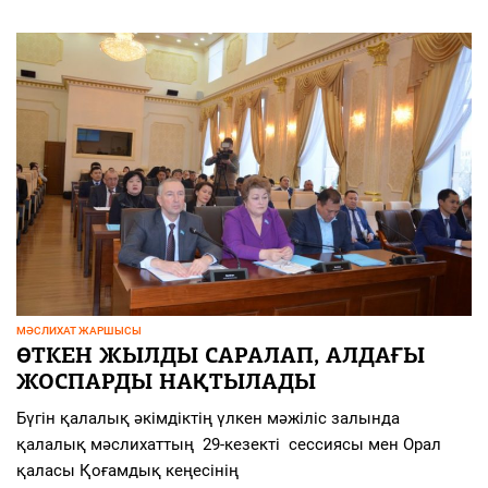
МӘСЛИХАТ ЖАРШЫСЫ
ӨТКЕН ЖЫЛДЫ САРАЛАП, АЛДАҒЫ
ЖОСПАРДЫ НАҚТЫЛАДЫ
Бүгін қалалық әкімдіктің үлкен мәжіліс залында
қалалық мәслихаттың 29-кезекті сессиясы мен Орал
қаласы Қоғамдық кеңесінің