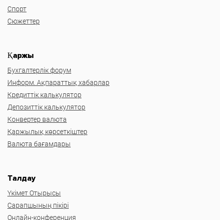
Спорт
Сюжеттер
Қаржы
Бухгалтерлік форум
Информ. Ақпараттық хабарлар
Кредиттік калькулятор
Депозиттік калькулятор
Конвертер валюта
Қаржылық көрсеткіштер
Валюта бағамдары
Талдау
Үкімет Отырысы
Сарапшының пікірі
Онлайн-конференция