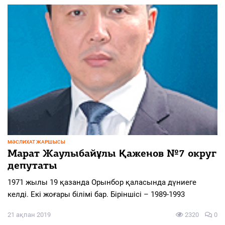
МӘСЛИХАТ ЖАРШЫСЫ
Марат Жаулыбайұлы Қаженов №7 округ
депутаты
1971 жылы 19 қазанда Орынбор қаласында дүниеге
келді. Екі жоғары білімі бар. Біріншісі – 1989-1993
21 ақпан 2019
2320
0