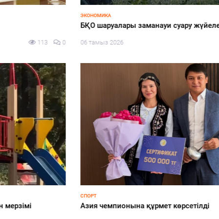
ЭКОНОМИКА
БҚО шаруалары заманауи суару жүйелеріне көшуде
06 тамыз 2026
89
0
СПОРТ
Азия чемпионына құрмет көрсетілді