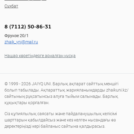
Сұхбат
8 (7112) 50-86-31
Фрунзе 20/1
zhaik_yni@mail.ru
Нашар көретіндерге арналған нұсқа
© 1999 - 2026 JAIYQ UNI. Барлық ақпарат сайттың меншігі
болып табылады. Ақпараттық жарияланымдарды zhaikuni.kz/
сайтының рұқсатынсыз алуға тыйым салынады. Барлық
құқықтары қорғалған.
Сіз құпиялылық саясаты және пайдаланушылық келісімі
шарттарын қабылдайсыз және кез келген нысандағы өз
деректеріңізді кері байланыс сайтына қалдырасыз.