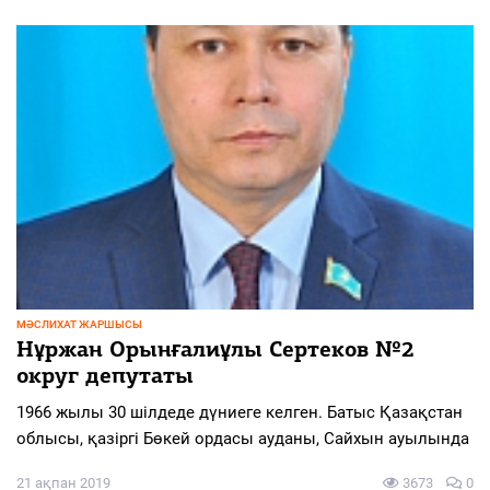
МӘСЛИХАТ ЖАРШЫСЫ
Нұржан Орынғалиұлы Сертеков №2
округ депутаты
1966 жылы 30 шілдеде дүниеге келген. Батыс Қазақстан
облысы, қазіргі Бөкей ордасы ауданы, Сайхын ауылында
21 ақпан 2019
3673
0