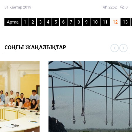
31 қаңтар 2019
2252
0
Артка
1
2
3
4
5
6
7
8
9
10
11
12
13
СОҢҒЫ ЖАҢАЛЫҚТАР