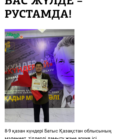
БАС ЖҮЛДЕ –
РУСТАМДА!
8-9 қазан күндері Батыс Қазақстан облысының
мәдениет, тілдерді дамыту және архив ісі