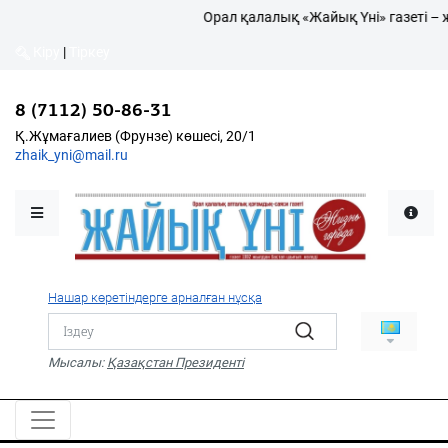
Орал қалалық «Жайық Үні» газеті – 
Кіру
|
Тіркеу
Кіру
|
Тіркеу
8 (7112) 50-86-31
8 (7112) 50-86-31
Қалалықтар қаперіне
Қ.Жұмағалиев (Фрунзе)
Қ.Жұмағалиев (Фрунзе) көшесі, 20/1
көшесі, 20/1
zhaik_yni@mail.ru
zhaik_yni@mail.ru
Мәслихат жаршысы
Қоғам
Өзек
Нашар көретіндерге арналған нұсқа
Дені сау ұлт
Спорт
Мысалы:
Қазақстан Президенті
Жалын
PDF