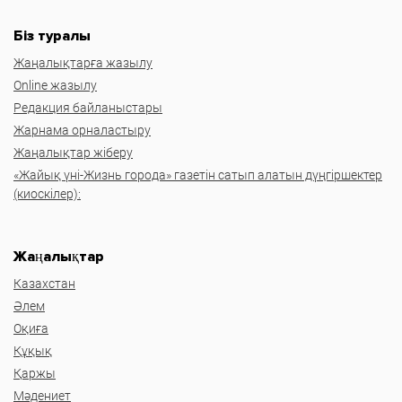
Біз туралы
Жаңалықтарға жазылу
Online жазылу
Редакция байланыстары
Жарнама орналастыру
Жаңалықтар жіберу
«Жайық үні-Жизнь города» газетін сатып алатын дүңгіршектер
(киоскілер):
Жаңалықтар
Казахстан
Әлем
Оқиға
Құқық
Қаржы
Мәдениет