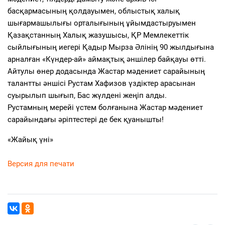
басқармасының қолдауымен, облыстық халық
шығармашылығы орталығының ұйымдастыруымен
Қазақстанның Халық жазушысы, ҚР Мемлекеттік
сыйлығының иегері Қадыр Мырза Әлінің 90 жылдығына
арналған «Күндер-ай» аймақтық әншілер байқауы өтті.
Айтулы өнер додасында Жастар мәдениет сарайының
талантты әншісі Рустам Хафизов үздіктер арасынан
суырылып шығып, Бас жүлдені жеңіп алды.
Рустамның мерейі үстем болғанына Жастар мәдениет
сарайындағы әріптестері де бек қуанышты!
«Жайық үні»
Версия для печати