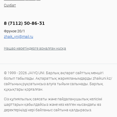
Сұхбат
8 (7112) 50-86-31
Фрунзе 20/1
zhaik_yni@mail.ru
Нашар көретіндерге арналған нұсқа
© 1999 - 2026 JAIYQ UNI. Барлық ақпарат сайттың меншігі
болып табылады. Ақпараттық жарияланымдарды zhaikuni.kz/
сайтының рұқсатынсыз алуға тыйым салынады. Барлық
құқықтары қорғалған.
Сіз құпиялылық саясаты және пайдаланушылық келісімі
шарттарын қабылдайсыз және кез келген нысандағы өз
деректеріңізді кері байланыс сайтына қалдырасыз.