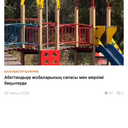
СПОРТ
і
Азия чемпионына құрмет көрсетілді
05 тамыз 2026
81
0