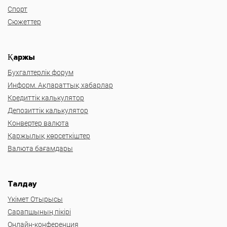
Спорт
Сюжеттер
Қаржы
Бухгалтерлік форум
Информ. Ақпараттық хабарлар
Кредиттік калькулятор
Депозиттік калькулятор
Конвертер валюта
Қаржылық көрсеткіштер
Валюта бағамдары
Талдау
Үкімет Отырысы
Сарапшының пікірі
Онлайн-конференция