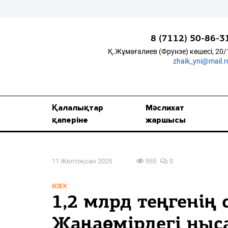
8 (7112) 50-86-3
Қ.Жұмағалиев (Фрунзе) көшесі, 20/
zhaik_yni@mail.r
Қалалықтар қаперіне
Мәслихат жаршысы
Қалалықтар
Мәслихат
Қоғам
қаперіне
жаршысы
Өзек
11 Желтоқсан 2025
955
0
Дені сау ұлт
Спорт
ӨЗЕК
1,2 млрд теңгенің 
Жалын
Жаңаөмірдегі ныс