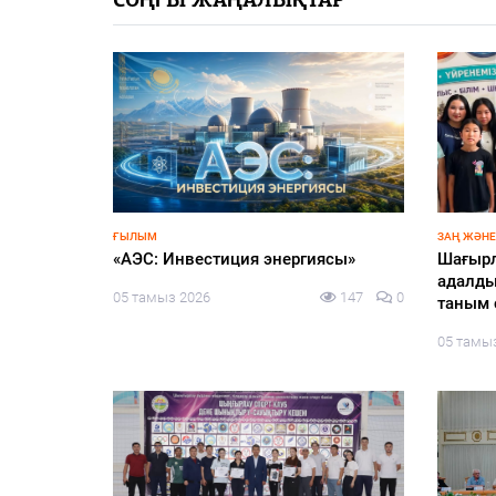
СОҢҒЫ ЖАҢАЛЫҚТАР
едицина:
қанында
 қандай?
137
0
ҒЫЛЫМ
ЗАҢ ЖӘНЕ
«АЭС: Инвестиция энергиясы»
Шағырл
адалды
05 тамыз 2026
147
0
таным 
05 тамы