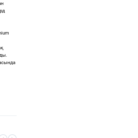
ан
рд
nium
ақ
ды.
ласында