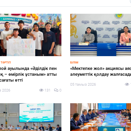
 ТӘРТІП
БІЛІМ
ой ауылында «Әділдік пен
«Мектепке жол» акциясы ая
қ – өмірлік ұстаным» атты
әлеуметтік қолдау жалғасад
сағаты өтті
05 тамыз 2026
з 2026
131
0