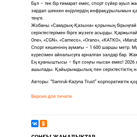
Бұл – тек бір ғимарат емес, спорт сүйер ауыл 
зардап шеккен өңірлердің инфрақұрылымын қа
теңге.
Жобаны «Самұрық-Қазына» қорының бірыңғай қ
серіктестерімен бірге жүзеге асырды. Қаржыла
One», «CGN», «Cameco», «Orano», «КАТКО», «Mar
Спорт кешенінің аумағы – 1 600 шаршы метр. Мұ
күресімен айналысуға арналған залдар бар. Жа
Ең қуаныштысы – бұл соңғы нысан емес! 2026
ашылады. Қайырымдылық пен серіктестіктің на
Авторы: “Samruk-Kazyna Trust” корпоративтік қ
Версия для печати