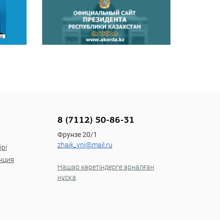
8 (7112) 50-86-31
Фрунзе 20/1
zhaik_yni@mail.ru
рі
нция
Нашар көретіндерге арналған
нұсқа