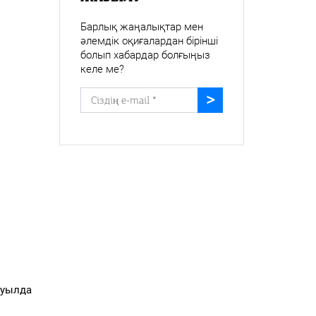
Барлық жаңалықтар мен
әлемдік оқиғалардан бірінші
болып хабардар болғыңыз
келе ме?
ауылда