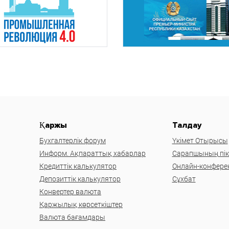
Қаржы
Талдау
Бухгалтерлік форум
Үкімет Отырысы
Информ. Ақпараттық хабарлар
Сарапшының пікі
Кредиттік калькулятор
Онлайн-конфере
Депозиттік калькулятор
Сұхбат
Конвертер валюта
Қаржылық көрсеткіштер
Валюта бағамдары