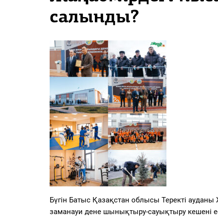
PDF
салынды?
«Жайық үні» — 33 жыл
Каталог
Қазақ тілі
Бүгін Батыс Қазақстан облысы Теректі аудан
заманауи дене шынықтыру-сауықтыру кешені ес