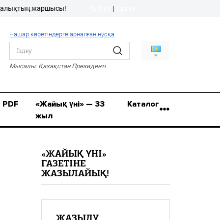
қтың жаршысы!
Кіру
|
Тіркеу
Кіру
|
Тіркеу
Нашар көретіндерге арналған нұсқа
8 (7112) 50-86-31
Қ.Жұмағалиев (Фрунзе)
Мысалы:
Қазақстан Президенті
көшесі, 20/1
zhaik_yni@mail.ru
PDF
«Жайық үні» — 33
Каталог
жыл
«ЖАЙЫҚ ҮНІ»
ГАЗЕТІНЕ
ЖАЗЫЛАЙЫҚ!
ЖАЗЫЛУ