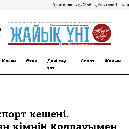
Орал қалалық «Жайық Үні» газеті – жаңалы
1
1
u
Қоғам
Өзек
Дені сау
Спорт
Жалын
ұлт
спорт кешені.
ан кімнің қолдауымен