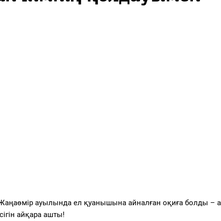
ы Жаңаөмір ауылында ел қуанышына айналған оқиға болды – 
ігін айқара ашты!