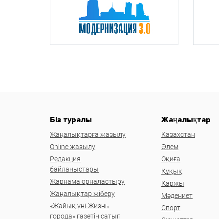
Біз туралы
Жаңалықтар
Жаңалықтарға жазылу
Казахстан
Online жазылу
Әлем
Редакция
Оқиға
байланыстары
Құқық
Жарнама орналастыру
Қаржы
Жаңалықтар жіберу
Мәдениет
«Жайық үні-Жизнь
Спорт
города» газетін сатып