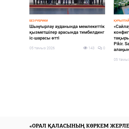
БЕЗ РУБРИКИ
ҚҰРЫЛТАЙ
еңбек –
Шыңғырлау ауданында мемлекеттік
«Сайла
иялық
қызметшілер арасында тимбилдинг
конфиг
іс-шарасы өтті
тақыры
Pikir.
139
0
05 тамыз 2026
143
0
алаңын
05 тамы
«ОРАЛ ҚАЛАСЫНЫҢ КӨРКЕМ ЖЕРЛЕ