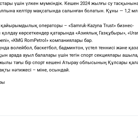
жастары үшін үлкен мүмкіндік. Кешен 2024 жылғы су тасқынын
лпына келтіру мақсатында салынған болатын. Құны — 1,2 мл
айырымдылық операторы – «Samruk-Kazyna Trust» бизнес-
й қолдау көрсеткендер қатарында «Азиялық Газқұбыры», «Ura
ubeni», «KMG RomPetrol» компаниялары бар.
нда волейбол, баскетбол, бадминтон, үстел теннисі және қаз
қын арада ауыл балалары үшін тегін спорт секциялары ашыла
 жылы тағы бір спорт кешені Атырау облысының Құлсары қа
қты нәтижесі – міне, осындай.
оры