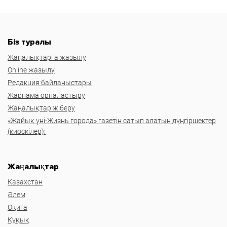
Біз туралы
Жаңалықтарға жазылу
Online жазылу
Редакция байланыстары
Жарнама орналастыру
Жаңалықтар жіберу
«Жайық үні-Жизнь города» газетін сатып алатын дүңгіршектер
(киоскілер):
Жаңалықтар
Казахстан
Әлем
Оқиға
Құқық