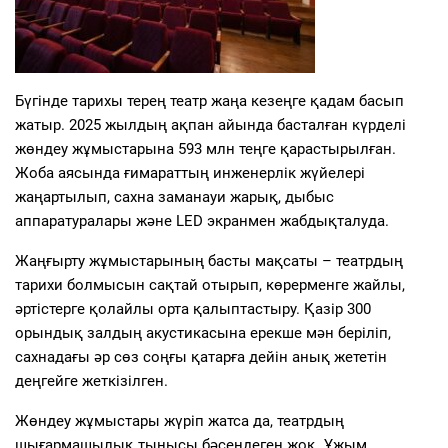
Бүгінде тарихы терең театр жаңа кезеңге қадам басып
жатыр. 2025 жылдың ақпан айында басталған күрделі
жөндеу жұмыстарына 593 млн теңге қарастырылған.
Жоба аясында ғимараттың инженерлік жүйелері
жаңартылып, сахна заманауи жарық, дыбыс
аппаратуралары және LED экранмен жабдықталуда.
Жаңғырту жұмыстарының басты мақсаты – театрдың
тарихи болмысын сақтай отырып, көрерменге жайлы,
әртістерге қолайлы орта қалыптастыру. Қазір 300
орындық залдың акустикасына ерекше мән беріліп,
сахнадағы әр сөз соңғы қатарға дейін анық жететін
деңгейге жеткізілген.
Жөндеу жұмыстары жүріп жатса да, театрдың
шығармашылық тынысы бәсеңдеген жоқ. Ұжым