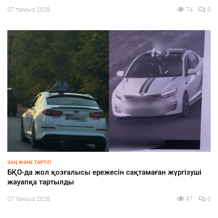
07 тамыз 2026
74
0
ЗАҢ ЖӘНЕ ТӘРТІП
БҚО-да жол қозғалысы ережесін сақтамаған жүргізуші
жауапқа тартылды
07 тамыз 2026
97
0