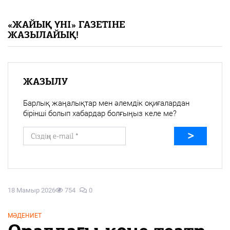
«Жайық үні» — 33 жыл
«ЖАЙЫҚ ҮНІ» ГАЗЕТІНЕ
ЖАЗЫЛАЙЫҚ!
Каталог
Қазақ тілі
ЖАЗЫЛУ
Барлық жаңалықтар мен әлемдік оқиғалардан
бірінші болып хабардар болғыңыз келе ме?
18 Мамыр 2026
754
0
МӘДЕНИЕТ