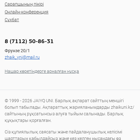
Сарапшының пікірі
Онлайн-конференция
Сұхбат
8 (7112) 50-86-31
Фрунзе 20/1
zhaik_yni@mail.ru
Нашар көретіндерге арналған нұсқа
© 1999 - 2026 JAIYQ UNI. Барлық ақпарат сайттың меншігі
болып табылады. Ақпараттық жарияланымдарды zhaikuni.kz/
сайтының рұқсатынсыз алуға тыйым салынады. Барлық
құқықтары қорғалған.
Сіз құпиялылық саясаты және пайдаланушылық келісімі
шарттарын қабылдайсыз және кез келген нысандағы өз