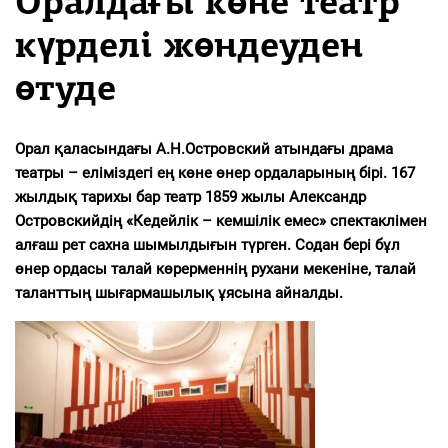
Оралдағы көне театр
күрделі жөндеуден
өтуде
Орал қаласындағы А.Н.Островский атындағы драма
театры – еліміздегі ең көне өнер ордаларының бірі. 167
жылдық тарихы бар театр 1859 жылы Александр
Островскийдің «Кедейлік – кемшілік емес» спектаклімен
алғаш рет сахна шымылдығын түрген. Содан бері бұл
өнер ордасы талай көрерменнің рухани мекеніне, талай
таланттың шығармашылық ұясына айналды.