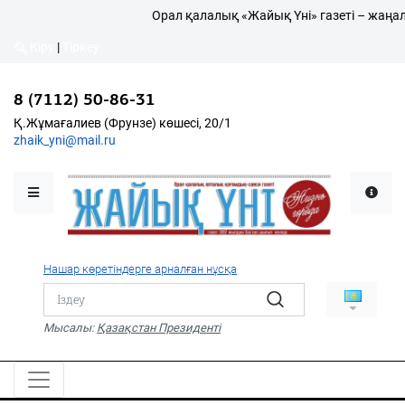
Орал қалалық «Жайық Үні» газеті – жаңалы
Кіру
|
Тіркеу
Кіру
|
Тіркеу
8 (7112) 50-86-31
8 (7112) 50-86-31
Қалалықтар қаперіне
Қ.Жұмағалиев (Фрунзе)
Қ.Жұмағалиев (Фрунзе) көшесі, 20/1
көшесі, 20/1
zhaik_yni@mail.ru
zhaik_yni@mail.ru
Мәслихат жаршысы
Қоғам
Өзек
Нашар көретіндерге арналған нұсқа
Дені сау ұлт
Спорт
Мысалы:
Қазақстан Президенті
Жалын
PDF