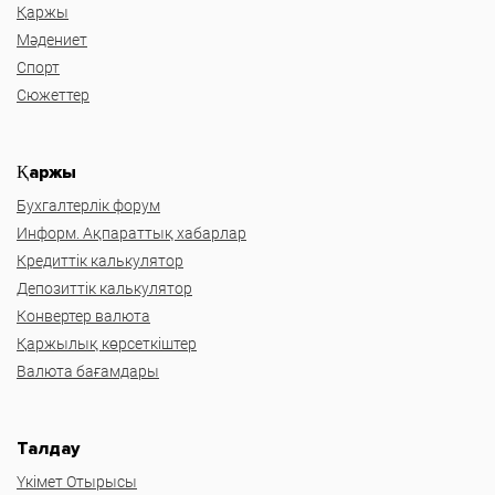
Қаржы
Мәдениет
Спорт
Сюжеттер
Қаржы
Бухгалтерлік форум
Информ. Ақпараттық хабарлар
Кредиттік калькулятор
Депозиттік калькулятор
Конвертер валюта
Қаржылық көрсеткіштер
Валюта бағамдары
Талдау
Үкімет Отырысы