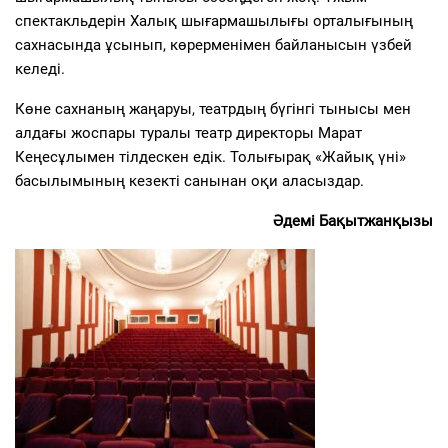
спектакльдерін Халық шығармашылығы орталығының
сахнасында ұсынып, көрерменімен байланысын үзбей
келеді.
Көне сахнаның жаңаруы, театрдың бүгінгі тынысы мен
алдағы жоспары туралы театр директоры Марат
Кеңесұлымен тілдескен едік. Толығырақ «Жайық үні»
басылымының кезекті санынан оқи аласыздар.
Әдемі Бақытжанқызы