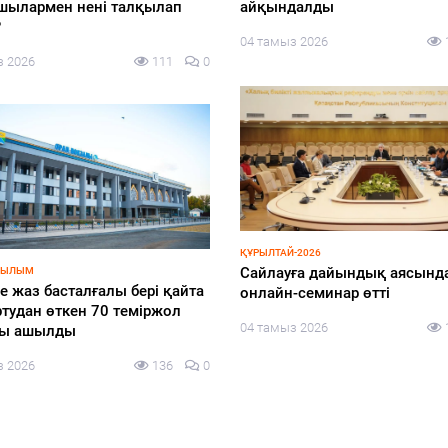
алды дода қалай өтіп жатыр?
мәдениет фестивалі – Comic
Astana 2026 өтеді
з 2026
146
0
03 тамыз 2026
-2026
ай – Қазақстанның саяси
ҚҰРЫЛТАЙ-2026
ОСК Құрылтай сайлауына ар
уының жаңа кезеңі
дауыс беру бюллетенінің үлг
з 2026
139
0
көрсетті
03 тамыз 2026