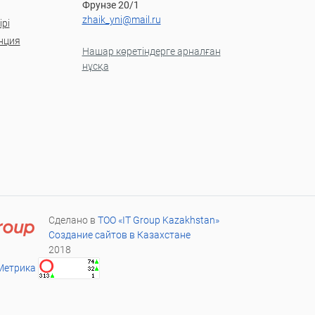
Фрунзе 20/1
zhaik_yni@mail.ru
рі
нция
Нашар көретіндерге арналған
нұсқа
Сделано в
ТОО «IT Group Kazakhstan»
Создание сайтов в Казахстане
2018