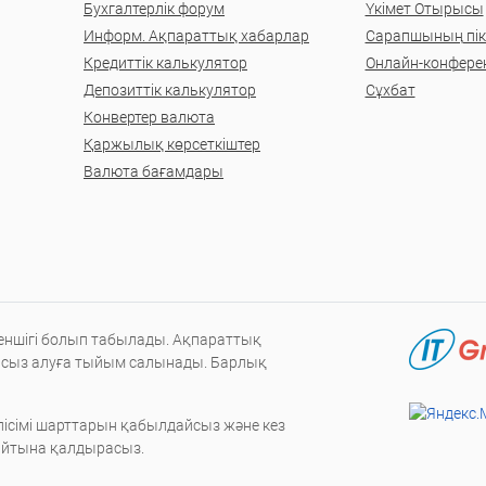
Бухгалтерлік форум
Үкімет Отырысы
Информ. Ақпараттық хабарлар
Сарапшының пікі
Кредиттік калькулятор
Онлайн-конфере
Депозиттік калькулятор
Сұхбат
Конвертер валюта
Қаржылық көрсеткіштер
Валюта бағамдары
меншігі болып табылады. Ақпараттық
нсыз алуға тыйым салынады. Барлық
ісімі шарттарын қабылдайсыз және кез
сайтына қалдырасыз.