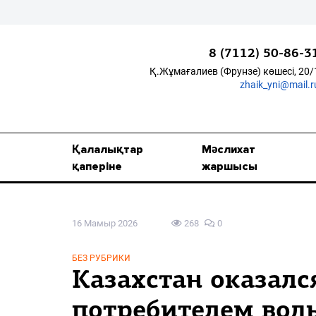
8 (7112) 50-86-3
Қ.Жұмағалиев (Фрунзе) көшесі, 20/
zhaik_yni@mail.r
Қалалықтар қаперіне
Мәслихат жаршысы
Қалалықтар
Мәслихат
Қоғам
қаперіне
жаршысы
Өзек
16 Мамыр 2026
268
0
Дені сау ұлт
Спорт
БЕЗ РУБРИКИ
Казахстан оказал
Жалын
потребителем вод