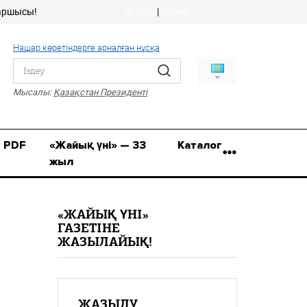
ы!
Кіру
|
Тіркеу
Кіру
|
Тіркеу
Нашар көретіндерге арналған нұсқа
8 (7112) 50-86-31
Қ.Жұмағалиев (Фрунзе)
Мысалы:
Қазақстан Президенті
көшесі, 20/1
zhaik_yni@mail.ru
PDF
«Жайық үні» — 33
Каталог
жыл
«ЖАЙЫҚ ҮНІ»
ГАЗЕТІНЕ
ЖАЗЫЛАЙЫҚ!
ЖАЗЫЛУ