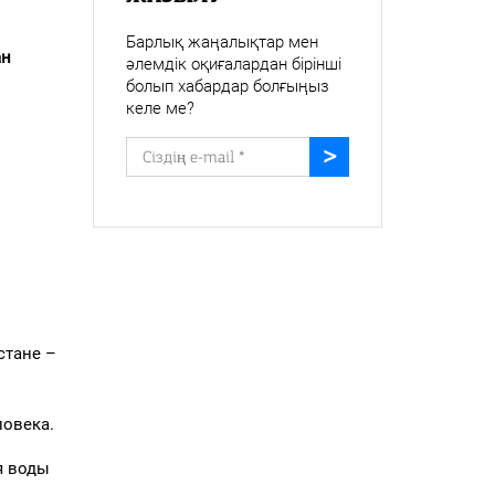
Барлық жаңалықтар мен
ан
әлемдік оқиғалардан бірінші
болып хабардар болғыңыз
келе ме?
стане –
ловека.
я воды