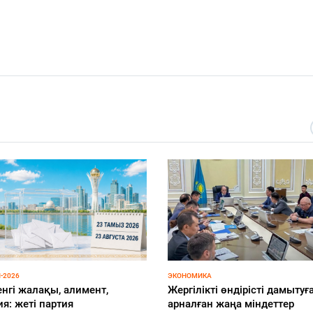
-2026
БЕЗ РУБРИКИ
 пікірталас және еркін
Астанада 6-9 тамыз аралығ
тағы әңгіме: Қазақстандағы
Орталық Азиядағы ең ірі гик