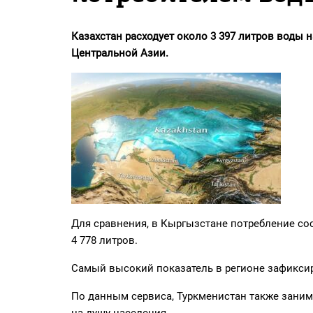
PDF
«Жайық үні» — 33 жыл
Казахстан расходует около 3 397 литров воды н
Центральной Азии.
Каталог
Қазақ тілі
Для сравнения, в Кыргызстане потребление сост
4 778 литров.
Самый высокий показатель в регионе зафиксиро
По данным сервиса, Туркменистан также заним
на душу населения.