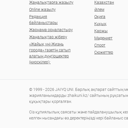
Жаңалықтарға жазылу
Казахстан
Online жазылу
Әлем
Редакция
Оқиға
байланыстары
Құқық
Жарнама орналастыру
Қаржы
Жаңалықтар жіберу
Мәдениет
«Жайық үні-Жизнь
Спорт
города» газетін сатып
Сюжеттер
алатын дүңгіршектер
(киоскілер):
© 1999 - 2026 JAIYQ UNI. Барлық ақпарат сайттың 
жарияланымдарды zhaikuni.kz/ сайтының рұқсаты
құқықтары қорғалған.
Сіз құпиялылық саясаты және пайдаланушылық кел
келген нысандағы өз деректеріңізді кері байланыс 