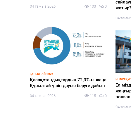
сайлау
04 тамыз 2026
124
0
131
0
03 тамы
ЗАҢ ЖӘНЕ ТӘРТІП
ҚҰРЫЛТАЙ
нда
Оралда азық-түлік дүкеніне
Құрылт
қарақшылық шабуыл жасаған
жаңғыр
күдікті ұсталды
118
0
03 тамы
03 тамыз 2026
171
0