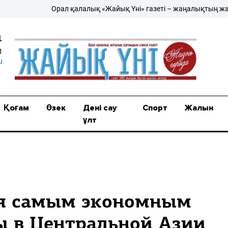
Орал қалалық «Жайық Үні» газеті – жаңалықтың жаршыс
1
1
u
Қоғам
Өзек
Дені сау
Спорт
Жалын
ұлт
ся самым экономным
ы в Центральной Азии