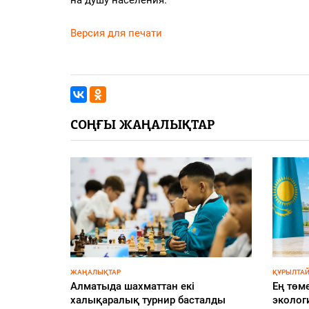
Версия для печати
СОҢҒЫ ЖАҢАЛЫҚТАР
ӨҢІР ЖАҢАЛЫҚТАРЫ
ҚҰРЫЛТАЙ
уға
Өңір экономикасындағы өсім мен
Жүгіру,
өзекті мәселелер қаралды
формат