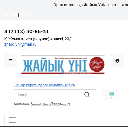
Орал қалалық «Жайық Үні» газеті – жа
Кіру
|
Тіркеу
Кіру
|
Тіркеу
8 (7112) 50-86-31
8 (7112) 50-86-31
Қалалықтар қаперіне
Қ.Жұмағалиев (Фрунзе)
Қ.Жұмағалиев (Фрунзе) көшесі, 20/1
көшесі, 20/1
zhaik_yni@mail.ru
zhaik_yni@mail.ru
Мәслихат жаршысы
Қоғам
Өзек
Нашар көретіндерге арналған нұсқа
Дені сау ұлт
Спорт
Мысалы:
Қазақстан Президенті
Жалын
PDF