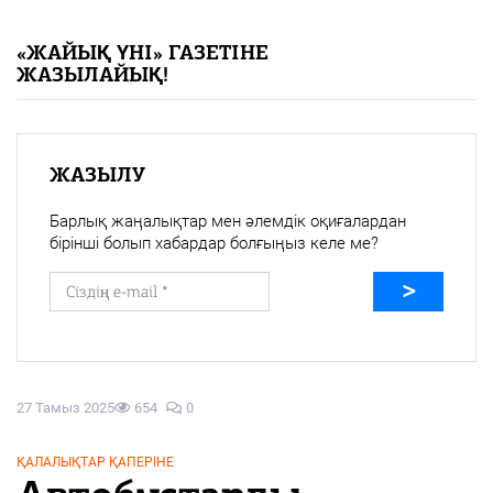
«Жайық үні» — 33 жыл
«ЖАЙЫҚ ҮНІ» ГАЗЕТІНЕ
ЖАЗЫЛАЙЫҚ!
Каталог
Қазақ тілі
ЖАЗЫЛУ
Барлық жаңалықтар мен әлемдік оқиғалардан
бірінші болып хабардар болғыңыз келе ме?
27 Тамыз 2025
654
0
ҚАЛАЛЫҚТАР ҚАПЕРІНЕ