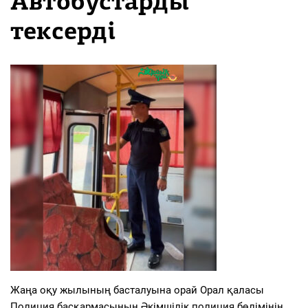
Автобустарды
тексерді
Жаңа оқу жылының басталуына орай Орал қаласы
Полиция басқармасының Әкімшілік полиция бөлімінің