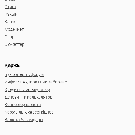
Оқиға
Құқық
Қаржы
Мәдениет
Спорт
Сюжеттер
Қаржы
Бухгалтерлік форум
Информ. Ақпараттық хабарлар
Кредиттік калькулятор
Депозиттік калькулятор
Конвертер валюта
Қаржылық көрсеткіштер
Валюта бағамдары