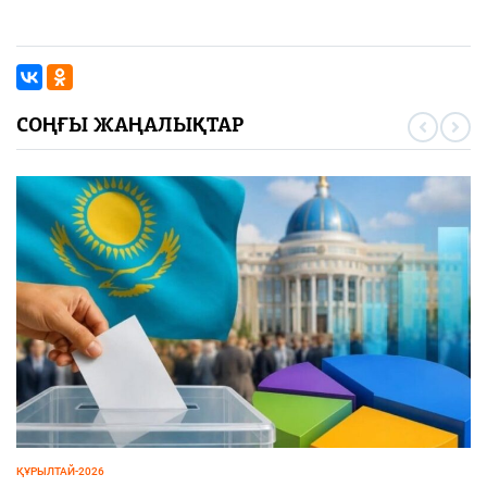
СОҢҒЫ ЖАҢАЛЫҚТАР
СПОРТ