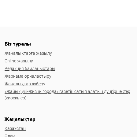
Біз туралы
Жаңалықтарға жазылу
Online жазылу
Редакция байланыстары
Жарнама орналастыру
Жаңалықтар жіберу
«Жайық үні-Жизнь города» газетін сатып алатын дүңгіршектер
(киоскілер):
Жаңалықтар
Казахстан
Әлем