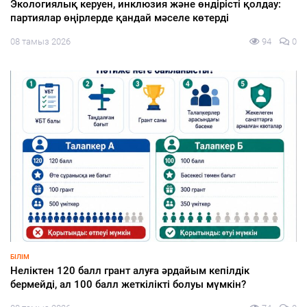
Туризм және спорт министрі «Болашақ ойындары 2026»
аясындағы фиджитал-футбол жарысына қатысты
08 тамыз 2026
90
0
ҚҰРЫЛТАЙ-2026
Откуда казахстанцы узнают о партиях и кандидатах на
выборах в Курултай — результаты опроса