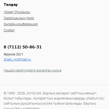
Талдау
Үкімет Отырысы
Сарапшының пікірі
Онлайн-конференция
Сұхбат
8 (7112) 50-86-31
Фрунзе 20/1
zhaik_yni@mail.ru
Нашар көретіндерге арналған нұсқа
© 1999 - 2026 JAIYQ UNI. Барлық ақпарат сайттың меншігі
болып табылады. Ақпараттық жарияланымдарды zhaikuni.kz/
сайтының рұқсатынсыз алуға тыйым салынады. Барлық
құқықтары қорғалған.