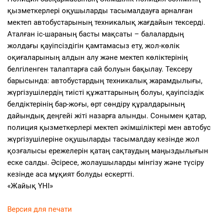
қызметкерлері оқушыларды тасымалдауға арналған
мектеп автобустарының техникалық жағдайын тексерді.
Аталған іс-шараның басты мақсаты – балалардың
жолдағы қауіпсіздігін қамтамасыз ету, жол-көлік
оқиғаларының алдын алу және мектеп көліктерінің
белгіленген талаптарға сай болуын бақылау. Тексеру
барысында: автобустардың техникалық жарамдылығы,
жүргізушілердің тиісті құжаттарының болуы, қауіпсіздік
белдіктерінің бар-жоғы, өрт сөндіру құралдарының
дайындық деңгейі жіті назарға алынды. Сонымен қатар,
полиция қызметкерлері мектеп әкімшіліктері мен автобус
жүргізушілеріне оқушыларды тасымалдау кезінде жол
қозғалысы ережелерін қатаң сақтаудың маңыздылығын
еске салды. Әсіресе, жолаушыларды мінгізу және түсіру
кезінде аса мұқият болуды ескертті.
«Жайық ҮНІ»
Версия для печати