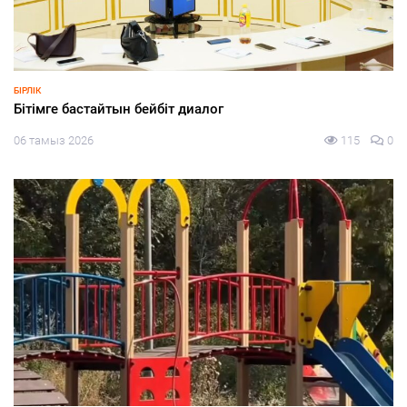
ЭКОНОМИКА
БҚО шаруалары заманауи суару жүйелеріне көшуде
06 тамыз 2026
92
0