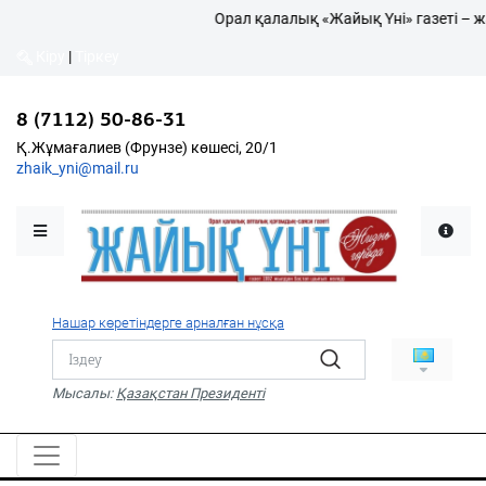
Орал қалалық «Жайық Үні» газеті – жа
Кіру
|
Тіркеу
Кіру
|
Тіркеу
8 (7112) 50-86-31
8 (7112) 50-86-31
Қалалықтар қаперіне
Қ.Жұмағалиев (Фрунзе)
Қ.Жұмағалиев (Фрунзе) көшесі, 20/1
көшесі, 20/1
zhaik_yni@mail.ru
zhaik_yni@mail.ru
Мәслихат жаршысы
Қоғам
Өзек
Нашар көретіндерге арналған нұсқа
Дені сау ұлт
Спорт
Мысалы:
Қазақстан Президенті
Жалын
PDF