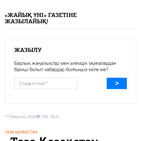
«Жайық үні» — 33 жыл
«ЖАЙЫҚ ҮНІ» ГАЗЕТІНЕ
ЖАЗЫЛАЙЫҚ!
Каталог
Қазақ тілі
ЖАЗЫЛУ
Барлық жаңалықтар мен әлемдік оқиғалардан
бірінші болып хабардар болғыңыз келе ме?
17 Маусым 2026
355
0
ТАЗА ҚАЗАҚСТАН