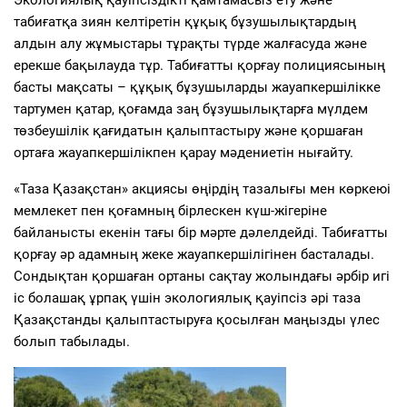
табиғатқа зиян келтіретін құқық бұзушылықтардың
алдын алу жұмыстары тұрақты түрде жалғасуда және
ерекше бақылауда тұр. Табиғатты қорғау полициясының
басты мақсаты – құқық бұзушыларды жауапкершілікке
тартумен қатар, қоғамда заң бұзушылықтарға мүлдем
төзбеушілік қағидатын қалыптастыру және қоршаған
ортаға жауапкершілікпен қарау мәдениетін нығайту.
«Таза Қазақстан» акциясы өңірдің тазалығы мен көркеюі
мемлекет пен қоғамның бірлескен күш-жігеріне
байланысты екенін тағы бір мәрте дәлелдейді. Табиғатты
қорғау әр адамның жеке жауапкершілігінен басталады.
Сондықтан қоршаған ортаны сақтау жолындағы әрбір игі
іс болашақ ұрпақ үшін экологиялық қауіпсіз әрі таза
Қазақстанды қалыптастыруға қосылған маңызды үлес
болып табылады.