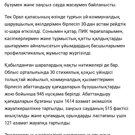
бұзумен және заңсыз сауда жасаумен байланысты.
Тек Орал қаласының өзінде тұрғын үй-коммуналдық
шаруашылық өкілдерімен бірлесіп 30-дан астам рейдтік
іс-шара өткізілді. Сонымен қатар, ПИК төрағаларымен,
кәсіпкерлермен және тұрмыстық қатты қалдықтарды
шығарумен айналысатын ұйымдардың басшыларымен
профилактикалық жұмыстар жүргізілді.
Қабылданған шаралардың нақты нәтижелері де бар.
Облыс орталығында 30 стихиялық қоқыс үйіндісі
толықтай жойылып, коммуналдық қызметтермен
бірлесіп абаттандыру қағидаларын бұзушылықтарды
жою бойынша 945 нұсқама берілді. Абаттандыру
қағидаларын бұзғаны үшін 1614 азамат әкімшілік
жауапкершілікке тартылды, заңсыз сауданың 515 фактісі
анықталды және қоғамдық орындарды ластағаны үшін
121 азамат жауапқа тартылды.
Экологиялық қауіпсіздікті қамтамасыз ету және