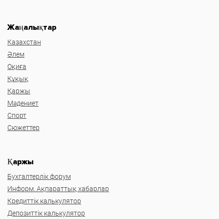
Жаңалықтар
Казахстан
Әлем
Оқиға
Құқық
Қаржы
Мәдениет
Спорт
Сюжеттер
Қаржы
Бухгалтерлік форум
Информ. Ақпараттық хабарлар
Кредиттік калькулятор
Депозиттік калькулятор