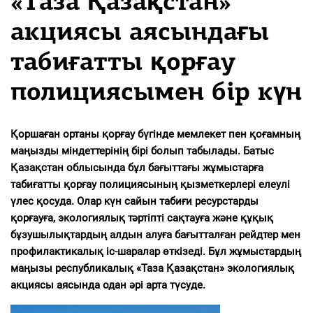
«Таза Қазақстан»
акциясы аясындағы
табиғатты қорғау
полициясымен бір күн
Қоршаған ортаны қорғау бүгінде мемлекет пен қоғамның
маңызды міндеттерінің бірі болып табылады. Батыс
Қазақстан облысында бұл бағыттағы жұмыстарға
табиғатты қорғау полициясының қызметкерлері елеулі
үлес қосуда. Олар күн сайын табиғи ресурстарды
қорғауға, экологиялық тәртіпті сақтауға және құқық
бұзушылықтардың алдын алуға бағытталған рейдтер мен
профилактикалық іс-шаралар өткізеді. Бұл жұмыстардың
маңызы республикалық «Таза Қазақстан» экологиялық
акциясы аясында одан әрі арта түсуде.