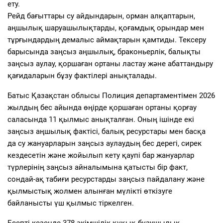
ету.
Рейд бағыттары су айдындарын, орман алқаптарын,
аңшылық шаруашылықтарды, қоғамдық орындар мен
тұрғындардың демалыс аймақтарын қамтиды. Тексеру
барысында заңсыз аңшылық, браконьерлік, балықты
заңсыз аулау, қоршаған ортаны ластау және абаттандыру
қағидаларын бұзу фактілері анықталады.
Батыс Қазақстан облысы Полиция департаментімен 2026
жылдың бес айында өңірде қоршаған ортаны қорғау
саласында 11 қылмыс анықталған. Оның ішінде екі
заңсыз аңшылық фактісі, балық ресурстары мен басқа
да су жануарларын заңсыз аулаудың бес дерегі, сирек
кездесетін және жойылып кету қаупі бар жануарлар
түрлерінің заңсыз айналымына қатысты бір факт,
сондай-ақ табиғи ресурстарды заңсыз пайдалану және
қылмыстық жолмен алынған мүлікті өткізуге
байланысты үш қылмыс тіркелген.
Есепті кезеңде 378 әкімшілік құқық бұзушылық