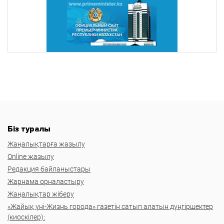
Біз туралы
Жаңалықтарға жазылу
Online жазылу
Редакция байланыстары
Жарнама орналастыру
Жаңалықтар жіберу
«Жайық үні-Жизнь города» газетін сатып алатын дүңгіршектер
(киоскілер):