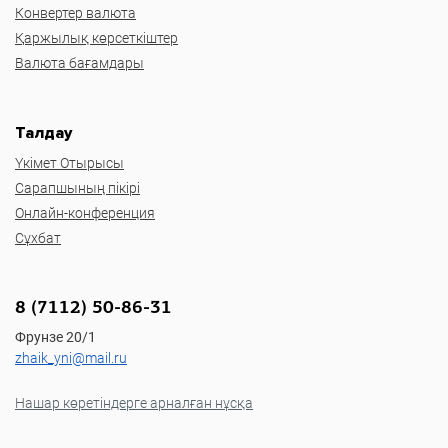
Конвертер валюта
Қаржылық көрсеткіштер
Валюта бағамдары
Талдау
Үкімет Отырысы
Сарапшының пікірі
Онлайн-конференция
Сұхбат
8 (7112) 50-86-31
Фрунзе 20/1
zhaik_yni@mail.ru
Нашар көретіндерге арналған нұсқа