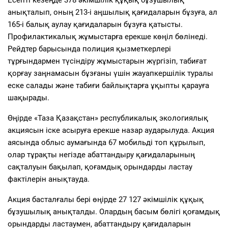
анықталып, оның 213-і аңшылық қағидаларын бұзуға, ал
165-і балық аулау қағидаларын бұзуға қатысты.
Профилактикалық жұмыстарға ерекше көңіл бөлінеді.
Рейдтер барысында полиция қызметкерлері
тұрғындармен түсіндіру жұмыстарын жүргізіп, табиғат
қорғау заңнамасын бұзғаны үшін жауапкершілік туралы
еске салады және табиғи байлықтарға ұқыпты қарауға
шақырады.
Өңірде «Таза Қазақстан» республикалық экологиялық
акциясын іске асыруға ерекше назар аударылуда. Акция
аясында облыс аумағында 67 мобильді топ құрылып,
олар тұрақты негізде абаттандыру қағидаларының
сақталуын бақылап, қоғамдық орындарды ластау
фактілерін анықтауда.
Акция басталғалы бері өңірде 27 127 әкімшілік құқық
бұзушылық анықталды. Олардың басым бөлігі қоғамдық
орындарды ластаумен, абаттандыру қағидаларын