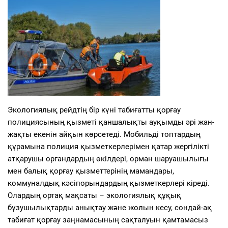
Экологиялық рейдтің бір күні табиғатты қорғау
полициясының қызметі қаншалықты ауқымды әрі жан-
жақты екенін айқын көрсетеді. Мобильді топтардың
құрамына полиция қызметкерлерімен қатар жергілікті
атқарушы органдардың өкілдері, орман шаруашылығы
мен балық қорғау қызметтерінің мамандары,
коммуналдық кәсіпорындардың қызметкерлері кіреді.
Олардың ортақ мақсаты – экологиялық құқық
бұзушылықтарды анықтау және жолын кесу, сондай-ақ
табиғат қорғау заңнамасының сақталуын қамтамасыз