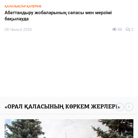
СПОРТ
Азия чемпионына құрмет көрсетілді
05 тамыз 2026
129
0
«ОРАЛ ҚАЛАСЫНЫҢ КӨРКЕМ ЖЕРЛЕРІ»