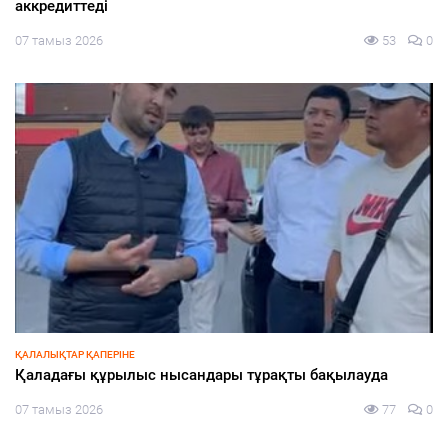
ҚҰРЫЛТАЙ-2026
160 мың мұғалімге ChatGPT Edu: теледебаттың басты
тақырыбы – білім мен жасанды интеллект
06 тамыз 2026
121
0