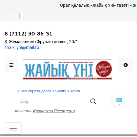
Орал қалалық «Жайық Үні» газеті – жа
Кіру
|
Тіркеу
Кіру
|
Тіркеу
8 (7112) 50-86-31
8 (7112) 50-86-31
Қалалықтар қаперіне
Қ.Жұмағалиев (Фрунзе)
Қ.Жұмағалиев (Фрунзе) көшесі, 20/1
көшесі, 20/1
zhaik_yni@mail.ru
zhaik_yni@mail.ru
Мәслихат жаршысы
Қоғам
Өзек
Нашар көретіндерге арналған нұсқа
Дені сау ұлт
Спорт
Мысалы:
Қазақстан Президенті
Жалын
PDF