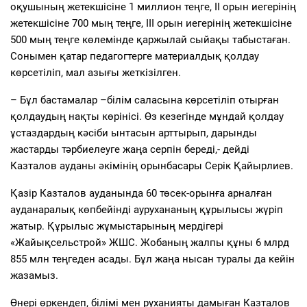
оқушының жетекшісіне 1 миллион теңге, ІІ орын иегерінің
жетекшісіне 700 мың теңге, ІІІ орын иегерінің жетекшісіне
500 мың теңге көлемінде қаржылай сыйақы табыстаған.
Сонымен қатар педагогтерге материалдық қолдау
көрсетіліп, мал азығы жеткізілген.
– Бұл бастамалар –білім саласына көрсетіліп отырған
қолдаудың нақты көрінісі. Өз кезегінде мұндай қолдау
ұстаздардың кәсіби ынтасын арттырып, дарынды
жастарды тәрбиелеуге жаңа серпін береді,- дейді
Казталов ауданы әкімінің орынбасары Серік Қайырлиев.
Қазір Казталов ауданында 60 төсек-орынға арналған
ауданаралық көпбейінді аурухананың құрылысы жүріп
жатыр. Құрылыс жұмыстарының мердігері
«Жайықсельстрой» ЖШС. Жобаның жалпы құны 6 млрд
855 млн теңгеден асады. Бұл жаңа нысан туралы да кейін
жазамыз.
Өнері өркендеп, білімі мен руханияты дамыған Казталов