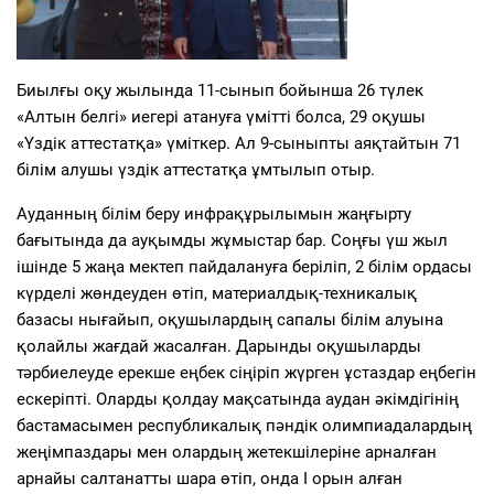
Биылғы оқу жылында 11-сынып бойынша 26 түлек
«Алтын белгі» иегері атануға үмітті болса, 29 оқушы
«Үздік аттестатқа» үміткер. Ал 9-сыныпты аяқтайтын 71
білім алушы үздік аттестатқа ұмтылып отыр.
Ауданның білім беру инфрақұрылымын жаңғырту
бағытында да ауқымды жұмыстар бар. Соңғы үш жыл
ішінде 5 жаңа мектеп пайдалануға беріліп, 2 білім ордасы
күрделі жөндеуден өтіп, материалдық-техникалық
базасы нығайып, оқушылардың сапалы білім алуына
қолайлы жағдай жасалған. Дарынды оқушыларды
тәрбиелеуде ерекше еңбек сіңіріп жүрген ұстаздар еңбегін
ескеріпті. Оларды қолдау мақсатында аудан әкімдігінің
бастамасымен республикалық пәндік олимпиадалардың
жеңімпаздары мен олардың жетекшілеріне арналған
арнайы салтанатты шара өтіп, онда І орын алған