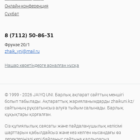
Онлайн-конференция
Сұхбат
8 (7112) 50-86-31
Фрунзе 20/1
zhaik_yni@mail.ru
Нашар көретіндерге арналған нұсқа
© 1999 - 2026 JAIYQ UNI. Барлық ақпарат сайттың меншігі
болып табылады. Ақпараттық жарияланымдарды zhaikuni.kz/
сайтының рұқсатынсыз алуға тыйым салынады. Барлық
құқықтары қорғалған.
Сіз құпиялылық саясаты және пайдаланушылық келісімі
шарттарын қабылдайсыз және кез келген нысандағы өз
деректеріңізді кері байланыс сайтына қалдырасыз.