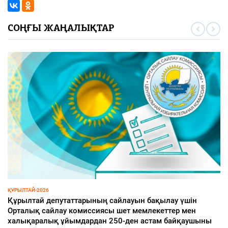
СОҢҒЫ ЖАҢАЛЫҚТАР
ИНФРАҚҰРЫЛЫМ
Ақжайық шағын ауданы қарқынды дамып келеді
07 тамыз 2026
69
0