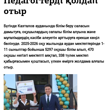
Педагогтерді қолдап
отыр
Бүгінде Казталов ауданында білім беру саласын
дамытуға, оқушылардың сапалы білім алуына және
мұғалімдердің кәсіби әлеуетін арттыруға ерекше көңіл
бөлінуде. 2025-2026 оқу жылында аудан мектептерінде 1-
11 сыныптар бойынша 5297 оқушы білім алып, 470
оқушы негізгі мектепті аяқтап, 338 түлек мектеп
қабырғасымен қоштасып, үлкен өмірге жолдама алғалы
отыр.