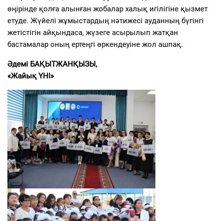
өңірінде қолға алынған жобалар халық игілігіне қызмет
етуде. Жүйелі жұмыстардың нәтижесі ауданның бүгінгі
жетістігін айқындаса, жүзеге асырылып жатқан
бастамалар оның ертеңгі өркендеуіне жол ашпақ.
Әдемі БАҚЫТЖАНҚЫЗЫ,
«Жайық ҮНІ»