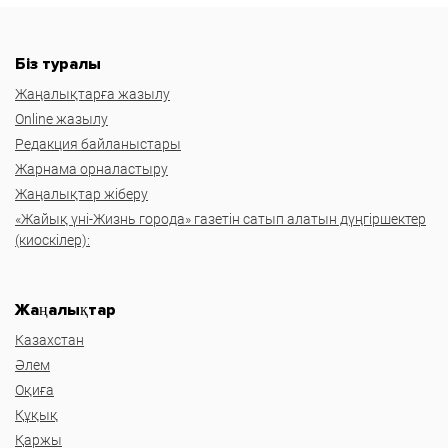
Біз туралы
Жаңалықтарға жазылу
Online жазылу
Редакция байланыстары
Жарнама орналастыру
Жаңалықтар жіберу
«Жайық үні-Жизнь города» газетін сатып алатын дүңгіршектер
(киоскілер):
Жаңалықтар
Казахстан
Әлем
Оқиға
Құқық
Қаржы