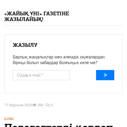
«Жайық үні» — 33 жыл
«ЖАЙЫҚ ҮНІ» ГАЗЕТІНЕ
ЖАЗЫЛАЙЫҚ!
Каталог
Қазақ тілі
ЖАЗЫЛУ
Барлық жаңалықтар мен әлемдік оқиғалардан
бірінші болып хабардар болғыңыз келе ме?
17 Маусым 2026
390
0
БІЛІМ