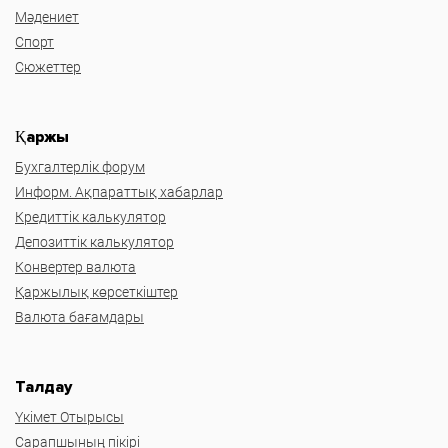
Мәдениет
Спорт
Сюжеттер
Қаржы
Бухгалтерлік форум
Информ. Ақпараттық хабарлар
Кредиттік калькулятор
Депозиттік калькулятор
Конвертер валюта
Қаржылық көрсеткіштер
Валюта бағамдары
Талдау
Үкімет Отырысы
Сарапшының пікірі