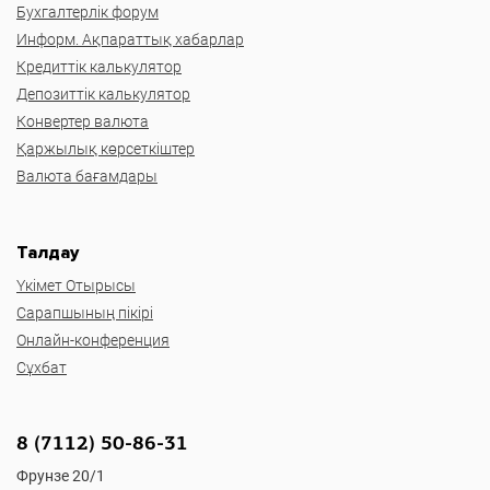
Бухгалтерлік форум
Информ. Ақпараттық хабарлар
Кредиттік калькулятор
Депозиттік калькулятор
Конвертер валюта
Қаржылық көрсеткіштер
Валюта бағамдары
Талдау
Үкімет Отырысы
Сарапшының пікірі
Онлайн-конференция
Сұхбат
8 (7112) 50-86-31
Фрунзе 20/1