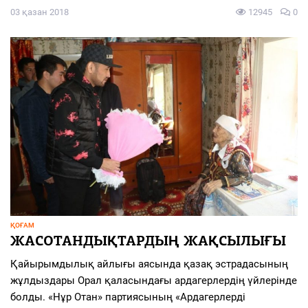
03 қазан 2018
12945
0
ҚОҒАМ
ЖАСОТАНДЫҚТАРДЫҢ ЖАҚСЫЛЫҒЫ
Қайырымдылық айлығы аясында қазақ эстрадасының
жұлдыздары Орал қаласындағы ардагерлердің үйлерінде
болды. «Нұр Отан» партиясының «Ардагерлерді