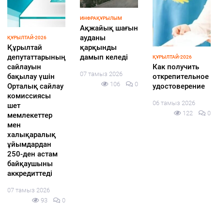
Абаттандыру
СПОРТ
жобаларының
Азия
сапасы мен
чемпионына
мерзімі
құрмет
бақылауда
көрсетілді
ҚҰРЫЛТАЙ-2026
Центральная
06 тамыз 2026
05 тамыз 2026
избирательная
141
0
173
0
комиссия
Казахстана
аккредитовала
еще 155
международных
наблюдателей
от девяти
иностранных
государств и
четырех
международных
организаций
для наблюдения
за выборами
депутатов