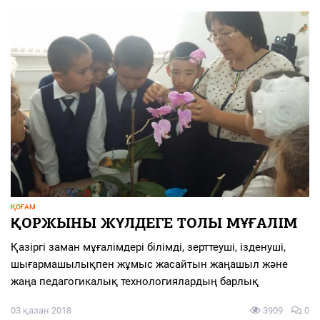
ҚОҒАМ
ҚОРЖЫНЫ ЖҮЛДЕГЕ ТОЛЫ МҰҒАЛІМ
Қазіргі заман мұғалімдері білімді, зерттеуші, ізденуші,
шығармашылықпен жұмыс жасайтын жаңашыл және
жаңа педагогикалық технологиялардың барлық
03 қазан 2018
3909
0