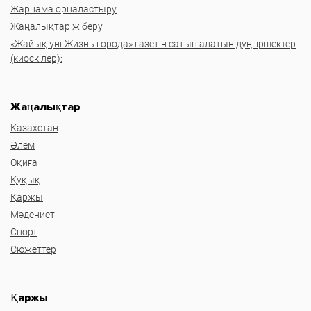
Жарнама орналастыру
Жаңалықтар жіберу
«Жайық үні-Жизнь города» газетін сатып алатын дүңгіршектер
(киоскілер):
Жаңалықтар
Казахстан
Әлем
Оқиға
Құқық
Қаржы
Мәдениет
Спорт
Сюжеттер
Қаржы