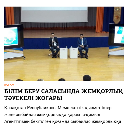
ҚОҒАМ
БІЛІМ БЕРУ САЛАСЫНДА ЖЕМҚОРЛЫҚ
ТӘУЕКЕЛІ ЖОҒАРЫ
Қазақстан Республикасы Мемлекеттік қызмет істері
және сыбайлас жемқорлыққа қарсы іс-қимыл
Агенттігімен бекітілген қоғамда сыбайлас жемқорлыққа