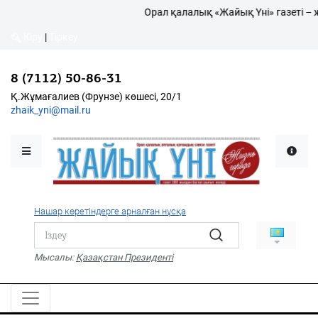
Орал қалалық «Жайық Үні» газеті – жаңа
Кіру
|
Тіркеу
8 (7112) 50-86-31
Қалалықтар қаперіне
Қ.Жұмағалиев (Фрунзе) көшесі, 20/1
zhaik_yni@mail.ru
Мәслихат жаршысы
Қоғам
Өзек
Нашар көретіндерге арналған нұсқа
Дені сау ұлт
Спорт
Мысалы:
Қазақстан Президенті
Жалын
PDF