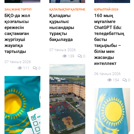
ӨҢІР ЖАҢАЛЫҚТАРЫ
БІРЛІК
ЭКОНОМИКА
Әдеп жөніндегі
Бітімге
БҚО шаруалары
кеңесте білім
бастайтын
заманауи суару
беру
бейбіт диалог
жүйелеріне
саласындағы
көшуде
06 тамыз 2026
сыбайлас
06 тамыз 2026
161
0
жемқорлық
135
0
тәуекелдері
қаралды
06 тамыз 2026
178
0
ҚАЛАЛЫҚТАР ҚАПЕРІНЕ