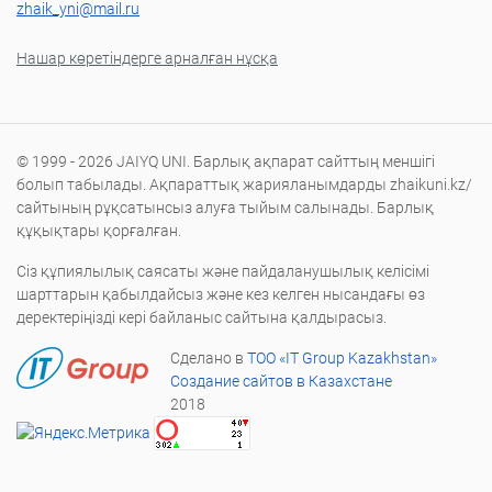
zhaik_yni@mail.ru
Нашар көретіндерге арналған нұсқа
© 1999 - 2026 JAIYQ UNI. Барлық ақпарат сайттың меншігі
болып табылады. Ақпараттық жарияланымдарды zhaikuni.kz/
сайтының рұқсатынсыз алуға тыйым салынады. Барлық
құқықтары қорғалған.
Сіз құпиялылық саясаты және пайдаланушылық келісімі
шарттарын қабылдайсыз және кез келген нысандағы өз
деректеріңізді кері байланыс сайтына қалдырасыз.
Сделано в
ТОО «IT Group Kazakhstan»
Создание сайтов в Казахстане
2018