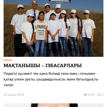
ҚОҒАМ
МАҚТАНЫШЫ – ІЗБАСАРЛАРЫ
Педагог қызметі тек қана білімді ғана емес, сонымен
қатар үлкен рухты, шыдамдылықты және батылдықты
талап
04 қазан 2018
2702
0