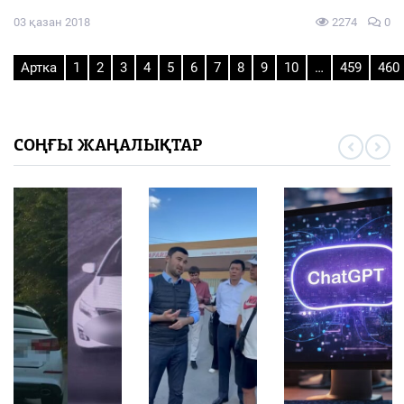
03 қазан 2018
2274
0
Артка
1
2
3
4
5
6
7
8
9
10
…
459
460
СОҢҒЫ ЖАҢАЛЫҚТАР