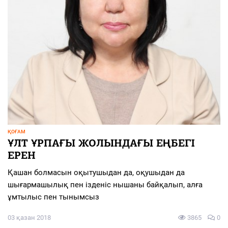
ҚОҒАМ
ҰЛТ ҰРПАҒЫ ЖОЛЫНДАҒЫ ЕҢБЕГІ
ЕРЕН
Қашан болмасын оқытушыдан да, оқушыдан да
шығармашылық пен ізденіс нышаны байқалып, алға
ұмтылыс пен тынымсыз
03 қазан 2018
3865
0