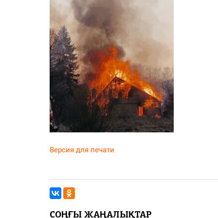
PDF
«Жайық үні» — 33 жыл
Каталог
Қазақ тілі
Версия для печати
СОҢҒЫ ЖАҢАЛЫҚТАР