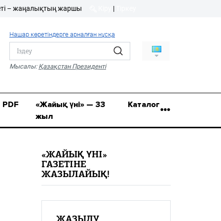
жаңалықтың жаршысы!
Кіру
|
Тіркеу
Кіру
|
Тіркеу
Нашар көретіндерге арналған нұсқа
8 (7112) 50-86-31
Қ.Жұмағалиев (Фрунзе)
Мысалы:
Қазақстан Президенті
көшесі, 20/1
zhaik_yni@mail.ru
PDF
«Жайық үні» — 33
Каталог
жыл
«ЖАЙЫҚ ҮНІ»
ГАЗЕТІНЕ
ЖАЗЫЛАЙЫҚ!
ЖАЗЫЛУ