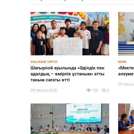
ЖАҢАЛЫҚТАР
ҚҰРЫЛТАЙ
жоспарға
Алматыда шахматтан екі
Ең төм
халықаралық турнир басталды
экологи
сайлау
105
0
04 тамыз 2026
126
0
жатыр
04 тамы