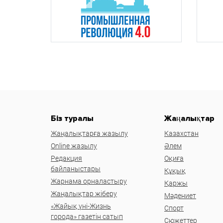
Біз туралы
Жаңалықтар
Жаңалықтарға жазылу
Казахстан
Online жазылу
Әлем
Редакция
Оқиға
байланыстары
Құқық
Жарнама орналастыру
Қаржы
Жаңалықтар жіберу
Мәдениет
«Жайық үні-Жизнь
Спорт
города» газетін сатып
Сюжеттер