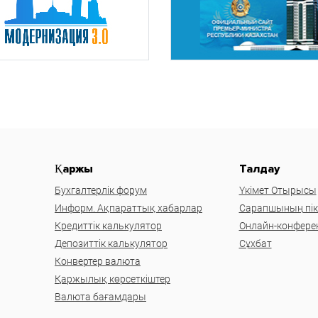
Қаржы
Талдау
Бухгалтерлік форум
Үкімет Отырысы
Информ. Ақпараттық хабарлар
Сарапшының пікі
Кредиттік калькулятор
Онлайн-конфере
Депозиттік калькулятор
Сұхбат
Конвертер валюта
Қаржылық көрсеткіштер
Валюта бағамдары