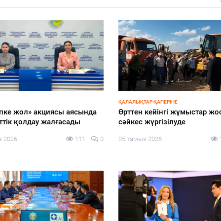
-2026
ЭКОНОМИКА
енгі жалақы, алимент,
Жергілікті өндірісті дамытуғ
я: жеті партия
арналған жаңа міндеттер
шылармен нені талқылап
айқындалды
?
04 тамыз 2026
з 2026
135
0