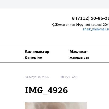
8 (7112) 50-86-3
Қ.Жұмағалиев (Фрунзе) көшесі, 20/
zhaik_yni@mail.r
Қалалықтар қаперіне
Мәслихат жаршысы
Қалалықтар
Мәслихат
Қоғам
қаперіне
жаршысы
Өзек
04 Маусым 2025
229
0
Дені сау ұлт
Спорт
IMG_4926
Жалын