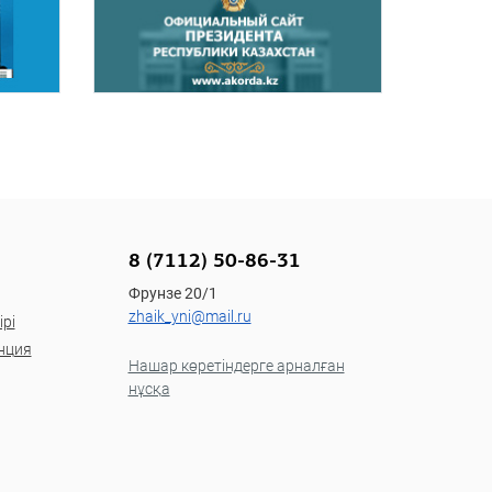
8 (7112) 50-86-31
Фрунзе 20/1
zhaik_yni@mail.ru
рі
нция
Нашар көретіндерге арналған
нұсқа