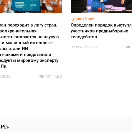
ҚҰРЫЛТАЙ-2026
Cайлауға дайындық аясынд
РЫЛЫМ
е жаз басталғалы бері қайта
онлайн-семинар өтті
тудан өткен 70 теміржол
04 тамыз 2026
лы ашылды
з 2026
159
0
РІ»