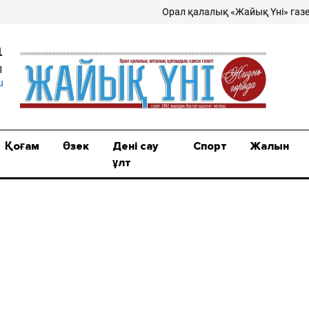
Орал қалалық «Жайық Үні» газеті – 
1
1
u
Қоғам
Өзек
Дені сау
Спорт
Жалын
ұлт