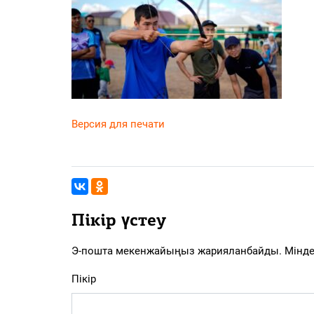
PDF
«Жайық үні» — 33 жыл
Каталог
Қазақ тілі
Версия для печати
Пікір үстеу
Э-пошта мекенжайыңыз жарияланбайды.
Мінде
Пікір