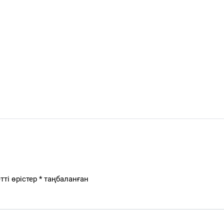
тті өрістер
*
таңбаланған