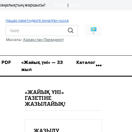
лықтың жаршысы!
Кіру
|
Тіркеу
Кіру
|
Тіркеу
Нашар көретіндерге арналған нұсқа
8 (7112) 50-86-31
Қ.Жұмағалиев (Фрунзе)
Мысалы:
Қазақстан Президенті
көшесі, 20/1
zhaik_yni@mail.ru
PDF
«Жайық үні» — 33
Каталог
жыл
«ЖАЙЫҚ ҮНІ»
ГАЗЕТІНЕ
ЖАЗЫЛАЙЫҚ!
ЖАЗЫЛУ