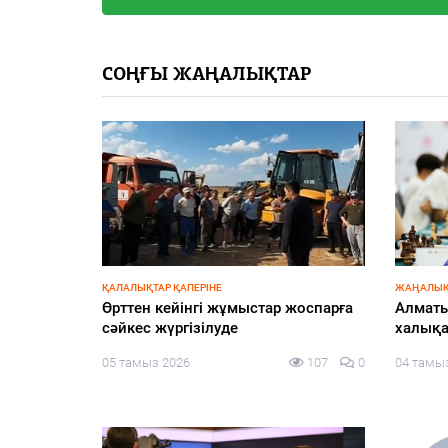
СОҢҒЫ ЖАҢАЛЫҚТАР
ҚАЛАЛЫҚТАР ҚАПЕРІНЕ
ЖАҢАЛЫҚ
аясында
Өрттен кейінгі жұмыстар жоспарға
Алматы
сады
сәйкес жүргізілуде
халықа
113
0
05 тамыз 2026
107
0
04 тамы