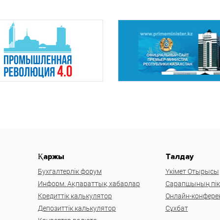
Қаржы
Талдау
Бухгалтерлік форум
Үкімет Отырысы
Информ. Ақпараттық хабарлар
Сарапшының пікі
Кредиттік калькулятор
Онлайн-конфере
Депозиттік калькулятор
Сұхбат