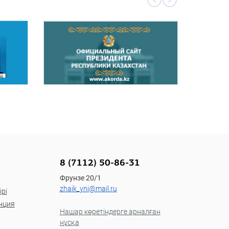
8 (7112) 50-86-31
Фрунзе 20/1
zhaik_yni@mail.ru
рі
нция
Нашар көретіндерге арналған
нұсқа