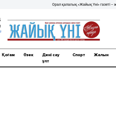
Орал қалалық «Жайық Үні» газеті – жаңа
1
1
u
Қоғам
Өзек
Дені сау
Спорт
Жалын
ұлт