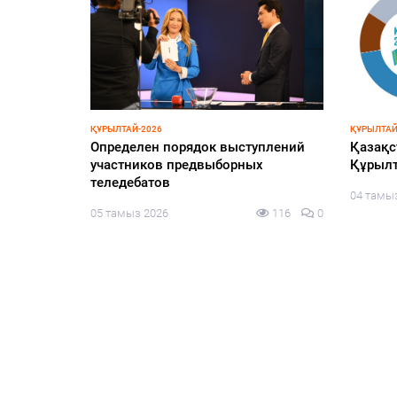
ҚҰРЫЛТАЙ-2026
ҚҰРЫЛТАЙ
у стран,
Определен порядок выступлений
Қазақс
участников предвыборных
Құрылт
а науку о
теледебатов
04 тамы
ллект:
05 тамыз 2026
116
0
авили
эксперту
109
0