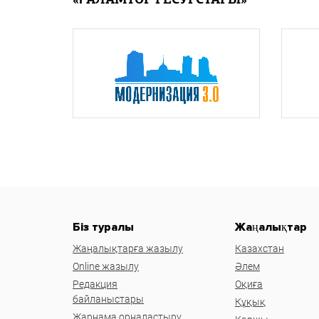
«ҒАЛАМТОР РЕСУРСТАРЫ»
Біз туралы
Жаңалықтар
Жаңалықтарға жазылу
Казахстан
Online жазылу
Әлем
Редакция
Оқиға
байланыстары
Құқық
Жарнама орналастыру