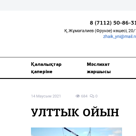
8 (7112) 50-86-3
Қ.Жұмағалиев (Фрунзе) көшесі, 20/
zhaik_yni@mail.r
Қалалықтар қаперіне
Мәслихат жаршысы
Қалалықтар
Мәслихат
Қоғам
қаперіне
жаршысы
Өзек
14 Маусым 2021
684
0
Дені сау ұлт
Спорт
УЛТТЫК ОЙЫН
Жалын