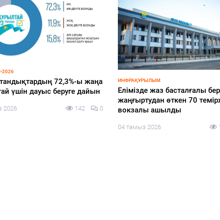
-2026
тандықтардың 72,3%-ы жаңа
ИНФРАҚҰРЫЛЫМ
Елімізде жаз басталғалы бер
ай үшін дауыс беруге дайын
жаңғыртудан өткен 70 темі
з 2026
142
0
вокзалы ашылды
04 тамыз 2026