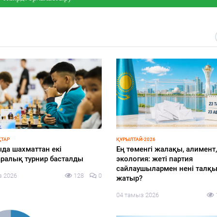
ТАР
ҚҰРЫЛТАЙ-2026
да шахматтан екі
Ең төменгі жалақы, алимент,
ралық турнир басталды
экология: жеті партия
сайлаушылармен нені талқ
з 2026
128
0
жатыр?
04 тамыз 2026