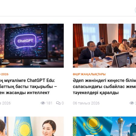
-2026
ӨҢІР ЖАҢАЛЫҚТАРЫ
ң мұғалімге ChatGPT Edu:
Әдеп жөніндегі кеңесте білім
баттың басты тақырыбы –
саласындағы сыбайлас же
мен жасанды интеллект
тәуекелдері қаралды
з 2026
181
0
06 тамыз 2026