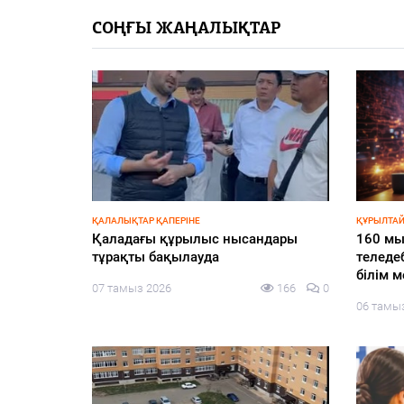
СОҢҒЫ ЖАҢАЛЫҚТАР
ҚАЛАЛЫҚТАР ҚАПЕРІНЕ
ҚҰРЫЛТАЙ
ежесін
Қаладағы құрылыс нысандары
160 мы
апқа
тұрақты бақылауда
теледе
білім 
07 тамыз 2026
166
0
139
0
06 тамы