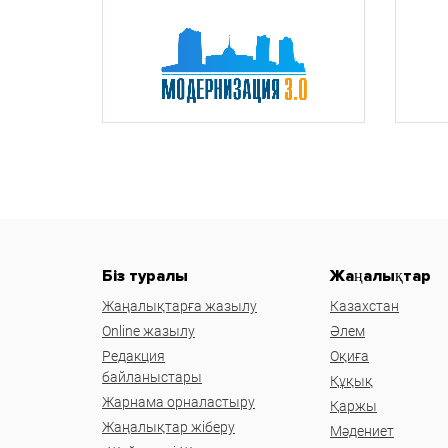
Біз туралы
Жаңалықтар
Жаңалықтарға жазылу
Казахстан
Online жазылу
Әлем
Редакция
Оқиға
байланыстары
Құқық
Жарнама орналастыру
Қаржы
Жаңалықтар жіберу
Мәдениет