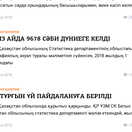
сатын сауда орындарының басышыларымен, жеке кәсіп иеле
ша 2018
2
АР ҚАПЕРІНЕ
З АЙДА 9678 СӘБИ ДҮНИЕГЕ КЕЛДІ
Қазақстан облысының Статистика департаментінің облыстағ
афиялық ахуал туралы мәліметіне сүйенсек, 2018 жылдың 1
ндағы
ша 2018
1
АР ҚАПЕРІНЕ
 ТҰРҒЫН ҮЙ ПАЙДАЛАНУҒА БЕРІЛДІ
Қазақстан облысында құрылыс қарқынды. ҚР ҰЭМ СК Батыс
тан облысының cтатистика департаменті мәлім еткендей, жы
ша 2018
1