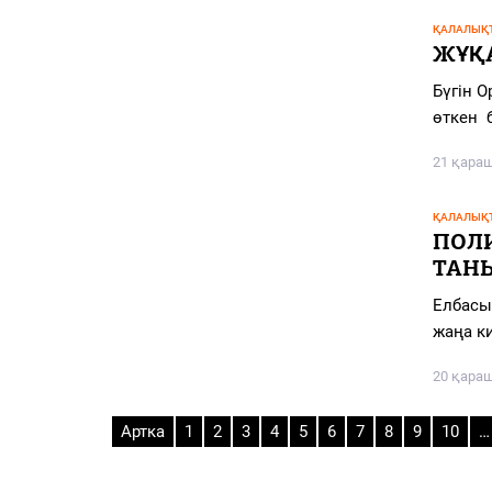
ҚАЛАЛЫҚТ
ЖҰҚ
Бүгін 
өткен 
21 қара
ҚАЛАЛЫҚТ
ПОЛИ
ТАН
Елбасы
жаңа к
20 қара
Артка
1
2
3
4
5
6
7
8
9
10
…