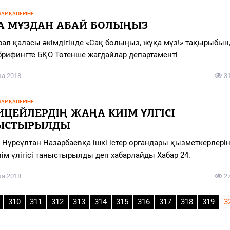
АР ҚАПЕРІНЕ
А МҰЗДАН АБАЙ БОЛЫҢЫЗ
Орал қаласы әкімдігінде «Сақ болыңыз, жұқа мұз!» тақырыбын
брифингте БҚО Төтенше жағдайлар департаменті
ша 2018
3
АР ҚАПЕРІНЕ
ЦЕЙЛЕРДІҢ ЖАҢА КИІМ ҮЛГІСІ
ЫСТЫРЫЛДЫ
 Нұрсұлтан Назарбаевқа ішкі істер органдары қызметкерлерін
иім үлігісі таныстырылды деп хабарлайды Хабар 24.
ша 2018
2
310
311
312
313
314
315
316
317
318
319
3