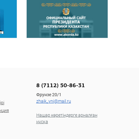
8 (7112) 50-86-31
Фрунзе 20/1
zhaik_yni@mail.ru
рі
нция
Нашар көретіндерге арналған
нұсқа