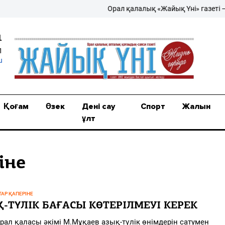
Орал қалалық «Жайық Үні» газеті – жа
1
1
u
Қоғам
Өзек
Дені сау
Спорт
Жалын
ұлт
іне
АР ҚАПЕРІНЕ
-ТҮЛІК БАҒАСЫ КӨТЕРІЛМЕУІ КЕРЕК
Орал қаласы әкімі М.Мұқаев азық-түлік өнімдерін сатумен