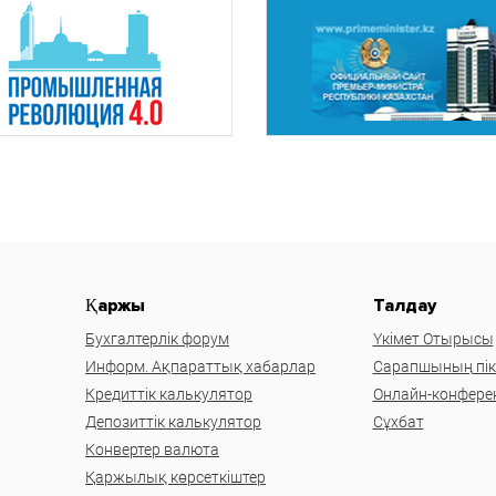
Қаржы
Талдау
Бухгалтерлік форум
Үкімет Отырысы
Информ. Ақпараттық хабарлар
Сарапшының пікі
Кредиттік калькулятор
Онлайн-конфере
Депозиттік калькулятор
Сұхбат
Конвертер валюта
Қаржылық көрсеткіштер