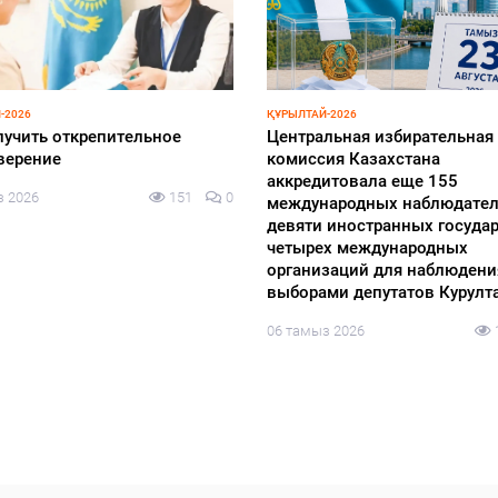
-2026
ҚҰРЫЛТАЙ-2026
лучить открепительное
Центральная избирательная
верение
комиссия Казахстана
аккредитовала еще 155
з 2026
151
0
международных наблюдател
девяти иностранных государ
четырех международных
организаций для наблюдени
выборами депутатов Курулт
06 тамыз 2026