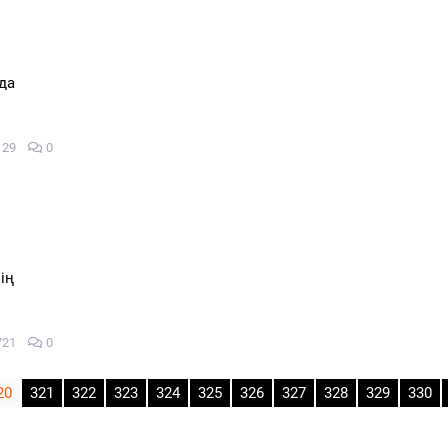
да
129
0
ің
721
0
20
321
322
323
324
325
326
327
328
329
330