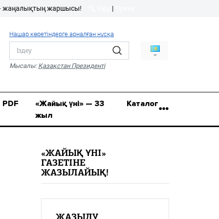
ңалықтың жаршысы!
Кіру
|
Тіркеу
Кіру
|
Тіркеу
Нашар көретіндерге арналған нұсқа
8 (7112) 50-86-31
Қ.Жұмағалиев (Фрунзе)
Мысалы:
Қазақстан Президенті
көшесі, 20/1
zhaik_yni@mail.ru
PDF
«Жайық үні» — 33
Каталог
жыл
«ЖАЙЫҚ ҮНІ»
ГАЗЕТІНЕ
ЖАЗЫЛАЙЫҚ!
ЖАЗЫЛУ