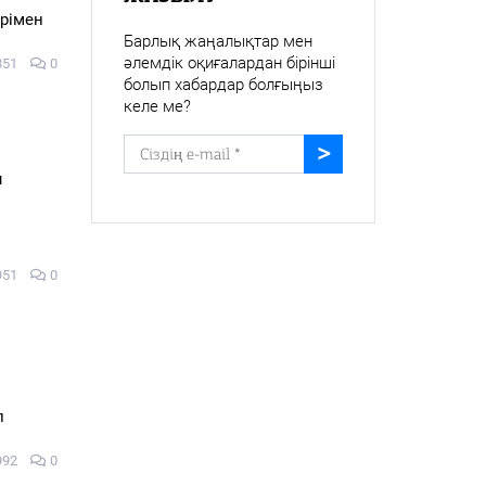
рімен
Барлық жаңалықтар мен
әлемдік оқиғалардан бірінші
851
0
болып хабардар болғыңыз
келе ме?
ы
951
0
л
992
0