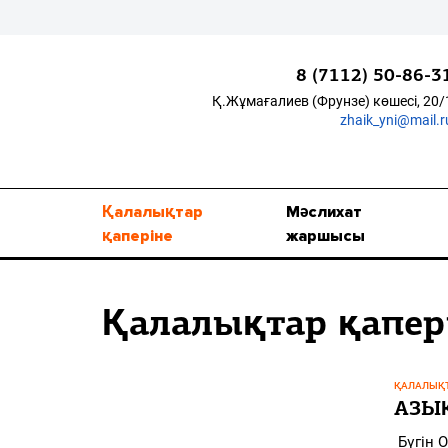
8 (7112) 50-86-3
Қ.Жұмағалиев (Фрунзе) көшесі, 20/
zhaik_yni@mail.r
Қалалықтар қаперіне
Мәслихат жаршысы
Қалалықтар
Мәслихат
Қоғам
қаперіне
жаршысы
Өзек
Қалалықтар қапер
Дені сау ұлт
Спорт
ҚАЛАЛЫҚТ
Жалын
АЗЫҚ
Бүгін 