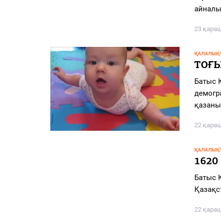
PDF
айналы
«Жайық үні» — 33 жыл
23 қара
Каталог
ҚАЛАЛЫҚТ
ТОҒЫ
Қазақ тілі
Батыс 
демогр
қазаны
22 қара
ҚАЛАЛЫҚТ
1620
Батыс 
Қазақс
22 қара