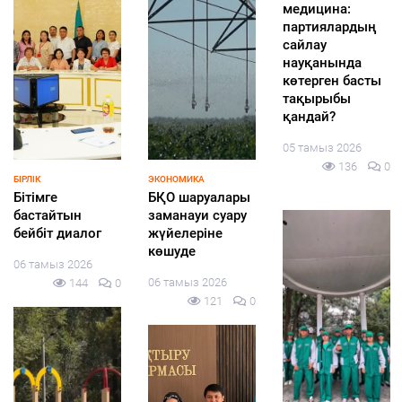
ҒЫЛЫМ
ЗАҢ ЖӘНЕ ТӘРТІП
БІЛІМ
«АЭС:
Шағырлой
«Мектепке жол»
Инвестиция
ауылында
акциясы
энергиясы»
«Әділдік пен
аясында
адалдық –
әлеуметтік
05 тамыз 2026
өмірлік
қолдау
145
0
ұстаным» атты
жалғасады
таным сағаты
05 тамыз 2026
өтті
144
0
05 тамыз 2026
130
0