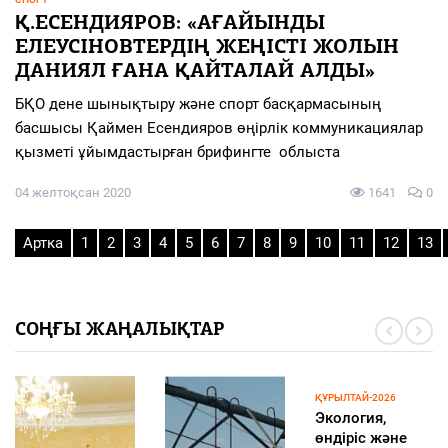
Қ.ЕСЕНДИЯРОВ: «АҒАЙЫНДЫ
ЕЛЕУСІНОВТЕРДІҢ ЖЕҢІСТІ ЖОЛЫН
ДАНИЯЛ ҒАНА ҚАЙТАЛАЙ АЛДЫ»
БҚО дене шынықтыру және спорт басқармасының
басшысы Қаймен Есендияров өңірлік коммуникациялар
қызметі ұйымдастырған брифингте облыста
04 желтоқсан 2020
1641
0
Артка
1
2
3
4
5
6
7
8
9
10
11
12
13
СОҢҒЫ ЖАҢАЛЫҚТАР