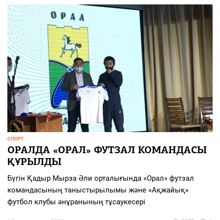
СПОРТ
ОРАЛДА «ОРАЛ» ФУТЗАЛ КОМАНДАСЫ
ҚҰРЫЛДЫ
Бүгін Қадыр Мырза Әли орталығында «Орал» футзал
командасының таныстырылымы және «Ақжайық»
футбол клубы әнұранының тұсаукесері