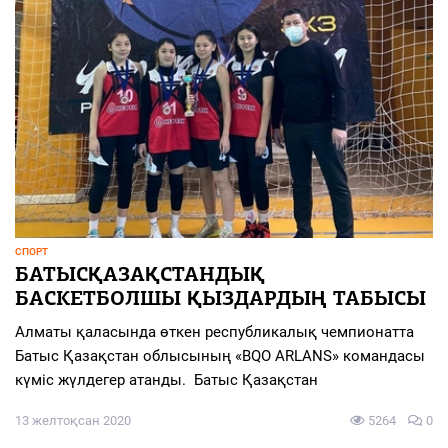
СПОРТ
БАТЫСҚАЗАҚСТАНДЫҚ
БАСКЕТБОЛШЫ ҚЫЗДАРДЫҢ ТАБЫСЫ
Алматы қаласында өткен республикалық чемпионатта
Батыс Қазақстан облысының «BQO ARLANS» командасы
күміс жүлдегер атанды. Батыс Қазақстан
13 желтоқсан 2020
5264
0