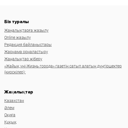
Біз туралы
Жаңалықтарға жазылу
Online жазылу
Редакция байланыстары
Жарнама орналастыру
Жаңалықтар жіберу
«Жайық үні-Жизнь города» газетін сатып алатын дүңгіршектер
(киоскілер):
Жаңалықтар
Казахстан
Әлем
Оқиға
Құқық