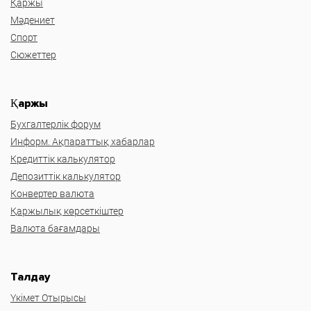
Қаржы
Мәдениет
Спорт
Сюжеттер
Қаржы
Бухгалтерлік форум
Информ. Ақпараттық хабарлар
Кредиттік калькулятор
Депозиттік калькулятор
Конвертер валюта
Қаржылық көрсеткіштер
Валюта бағамдары
Талдау
Үкімет Отырысы