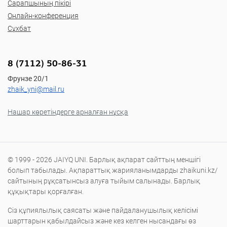
Сарапшының пікірі
Онлайн-конференция
Сұхбат
8 (7112) 50-86-31
Фрунзе 20/1
zhaik_yni@mail.ru
Нашар көретіндерге арналған нұсқа
© 1999 - 2026 JAIYQ UNI. Барлық ақпарат сайттың меншігі
болып табылады. Ақпараттық жарияланымдарды zhaikuni.kz/
сайтының рұқсатынсыз алуға тыйым салынады. Барлық
құқықтары қорғалған.
Сіз құпиялылық саясаты және пайдаланушылық келісімі
шарттарын қабылдайсыз және кез келген нысандағы өз