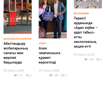
БЕЗ РУБРИКИ
Шыңғырлау
ауданында
мемлекеттік
НОВОСТИ
қызметшілер
Казахстан
арасында
переходит в
ҚҰРЫЛТАЙ-2026
тимбилдинг іс-
«Сайлау-2026:
лигу стран, где
шарасы өтті
жаңа саяси
правоохранител
конфигурацияда
ьная
05 тамыз 2026
ғы өңірлер»
деятельность
140
0
тақырыбында
опирается на
«КИСИ GPS:
науку о данных
Gylym. Pikir.
и машинный
Sayasat» ұлттық
интеллект:
сарапшылық
прокуроры