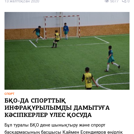
13 желтоқсан 2020
5077
0
СПОРТ
БҚО-ДА СПОРТТЫҚ
ИНФРАҚҰРЫЛЫМДЫ ДАМЫТУҒА
КӘСІПКЕРЛЕР ҮЛЕС ҚОСУДА
Бұл туралы БҚО дене шынықтыру және спрорт
басқармасының басшысы Қаймен Есендияров өңірлік