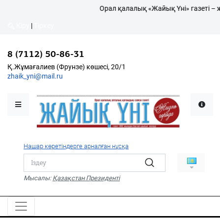
Орал қалалық «Жайық Үні» газеті – жаңа
Кіру
|
Тіркеу
8 (7112) 50-86-31
Қалалықтар қаперіне
Қ.Жұмағалиев (Фрунзе) көшесі, 20/1
zhaik_yni@mail.ru
Мәслихат жаршысы
Қоғам
Өзек
Нашар көретіндерге арналған нұсқа
Дені сау ұлт
Спорт
Мысалы:
Қазақстан Президенті
Жалын
PDF