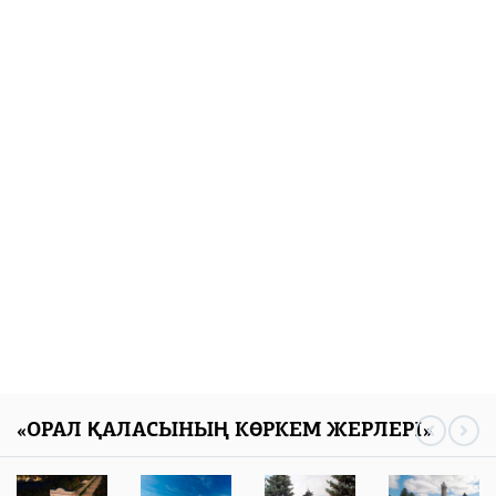
алаңының
стали ИИ-
отырысы өтті
разработчиками
и представили
05 тамыз 2026
свои продукты
134
0
мировому
эксперту Кай-Фу
Ли
05 тамыз 2026
136
0
«ОРАЛ ҚАЛАСЫНЫҢ КӨРКЕМ ЖЕРЛЕРІ»