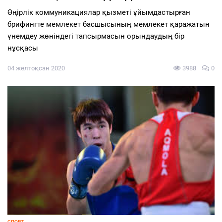
Өңірлік коммуникациялар қызметі ұйымдастырған
брифингте мемлекет басшысының мемлекет қаражатын
үнемдеу жөніндегі тапсырмасын орындаудың бір
нұсқасы
04 желтоқсан 2020
3988
0
СПОРТ