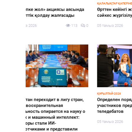
ҚАЛАЛЫҚТАР ҚАПЕРІНЕ
ЖАҢАЛЫҚ
аясында
Өрттен кейінгі жұмыстар жоспарға
Алматы
сады
сәйкес жүргізілуде
халықа
113
0
05 тамыз 2026
107
0
04 тамы
ҚҰРЫЛТАЙ-2026
ҚҰРЫЛТАЙ
у стран,
Определен порядок выступлений
Қазақс
участников предвыборных
Құрылт
а науку о
теледебатов
04 тамы
ллект:
05 тамыз 2026
116
0
авили