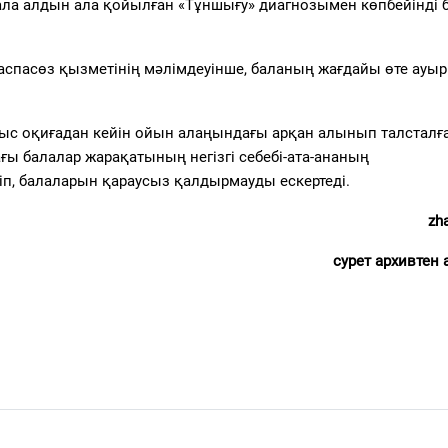
ла алдын ала қойылған «Тұншығу» диагнозымен көпбейінді 
пасөз қызметінің мәлімдеуінше, баланың жағдайы өте ауыр.
ыс оқиғадан кейін ойын алаңындағы арқан алынып талсталға
 балалар жарақатының негізгі себебі-ата-ананың
п, балаларын қараусыз қалдырмауды ескертеді.
zha
сурет архивтен