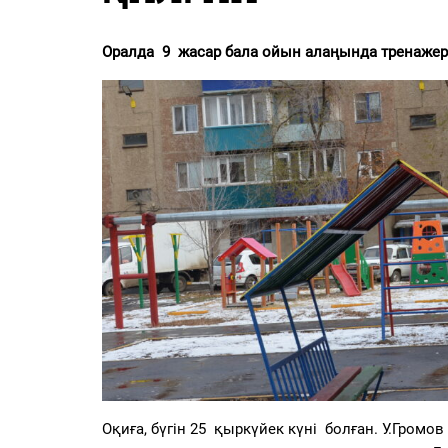
PDF
«Жайық үні» — 33 жыл
Оралда 9 жасар бала ойын алаңында тренажерл
Каталог
Қазақ тілі
Оқиға, бүгін 25 қыркүйек күні болған. У.Гром