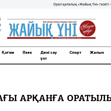
Орал қалалық «Жайық Үні» газеті – жаңа
1
1
u
Қоғам
Өзек
Дені сау
Спорт
Жалын
ұлт
ҒЫ АРҚАНҒА ОРАТЫЛ