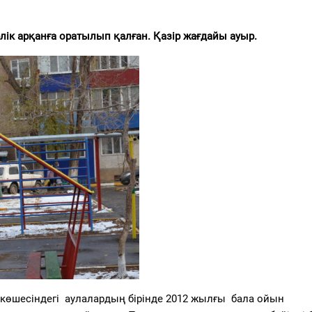
ік арқанға оратылып қалған. Қазір жағдайы ауыр.
ов көшесіндегі аулалардың бірінде 2012 жылғы бала ойын