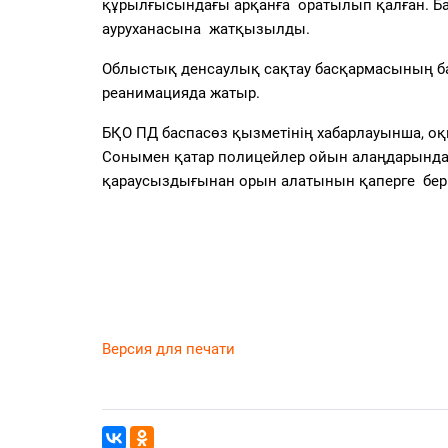
құрылғысындағы арқанға оратылып қалған. Ба
ауруханасына жатқызылды.
Облыстық денсаулық сақтау басқармасының бас
реанимацияда жатыр.
БҚО ПД баспасөз қызметінің хабарлауынша, оқ
Сонымен қатар полицейлер ойын алаңдарындағы
қараусыздығынан орын алатынын қаперге бері
Версия для печати