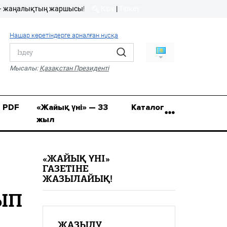
лықтың жаршысы!
Кіру
|
Тіркеу
Кіру
|
Тіркеу
Нашар көретіндерге арналған нұсқа
8 (7112) 50-86-31
Қ.Жұмағалиев (Фрунзе)
Мысалы:
Қазақстан Президенті
көшесі, 20/1
zhaik_yni@mail.ru
PDF
«Жайық үні» — 33
Каталог
жыл
«ЖАЙЫҚ ҮНІ»
ГАЗЕТІНЕ
ЖАЗЫЛАЙЫҚ!
ЫП
ЖАЗЫЛУ