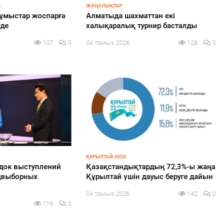
ТАР
ҚҰРЫЛТАЙ-2026
да шахматтан екі
Ең төменгі жалақы, алимент,
ралық турнир басталды
экология: жеті партия
сайлаушылармен нені талқ
з 2026
128
0
жатыр?
04 тамыз 2026
-2026
тандықтардың 72,3%-ы жаңа
ИНФРАҚҰРЫЛЫМ
Елімізде жаз басталғалы бер
ай үшін дауыс беруге дайын
жаңғыртудан өткен 70 темі
з 2026
142
0
вокзалы ашылды
04 тамыз 2026