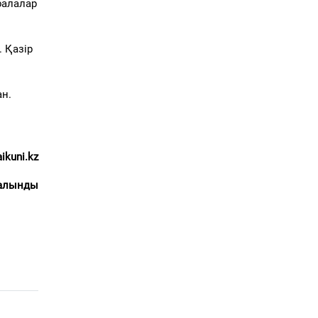
балалар
 Қазір
н.
ikuni.kz
 алынды