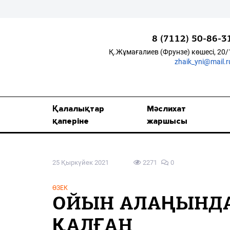
8 (7112) 50-86-3
Қ.Жұмағалиев (Фрунзе) көшесі, 20/
zhaik_yni@mail.r
Қалалықтар қаперіне
Мәслихат жаршысы
Қалалықтар
Мәслихат
Қоғам
қаперіне
жаршысы
Өзек
25 Қыркүйек 2021
2271
0
Дені сау ұлт
Спорт
ӨЗЕК
ОЙЫН АЛАҢЫНДА
Жалын
ҚАЛҒАН