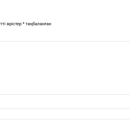
тті өрістер
*
таңбаланған