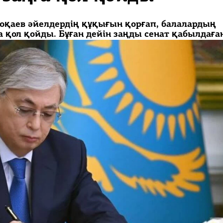
қаев әйелдердің құқығын қорғап, балалардың
а қол қойды. Бұған дейін заңды сенат қабылдаған