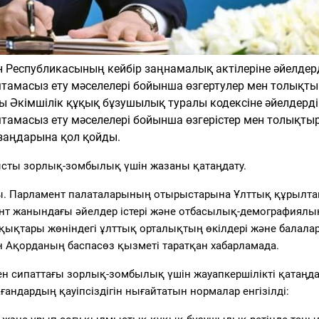
 Республикасының кейбір заңнамалық актілеріне әйелдер
мтамасыз ету мәселелері бойынша өзгертулер мен толықт
сы Әкімшілік құқық бұзушылық туралы кодексіне әйелдерд
мтамасыз ету мәселелері бойынша өзгерістер мен толықты
 заңдарына қол қойды.
ысты зорлық-зомбылық үшін жазаны қатаңдату.
нды. Парламент палаталарының отырыстарына Ұлттық құрылта
ент жанындағы әйелдер істері және отбасылық-демографиялы
ұқықтары жөніндегі ұлттық орталықтың өкілдері және балала
ен Ақорданың баспасөз қызметі таратқан хабарламада.
ен сипаттағы зорлық-зомбылық үшін жауапкершілікті қатаңда
андардың қауіпсіздігін нығайтатын нормалар енгізілді: