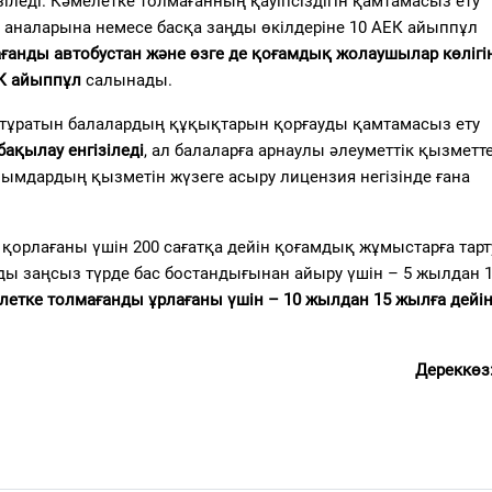
ізіледі. Кәмелетке толмағанның қауіпсіздігін қамтамасыз ету
 аналарына немесе басқа заңды өкілдеріне 10 АЕК айыппұл
ағанды автобустан және өзге де қоғамдық жолаушылар көлігі
ЕК айыппұл
салынады.
а тұратын балалардың құқықтарын қорғауды қамтамасыз ету
бақылау енгізіледі
, ал балаларға арнаулы әлеуметтік қызметт
ұйымдардың қызметін жүзеге асыру лицензия негізінде ғана
қорлағаны үшін 200 сағатқа дейін қоғамдық жұмыстарға тарту
анды заңсыз түрде бас бостандығынан айыру үшін – 5 жылдан 
летке толмағанды ұрлағаны үшін – 10 жылдан 15 жылға дейін
Дереккөз: