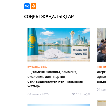
СОҢҒЫ ЖАҢАЛЫҚТАР
ҚҰРЫЛТАЙ-2026
ЭКОНОМИ
Ең төменгі жалақы, алимент,
Жергілі
талды
экология: жеті партия
арналғ
сайлаушылармен нені талқылап
айқын
98
0
жатыр?
04 тамы
04 тамыз 2026
107
0