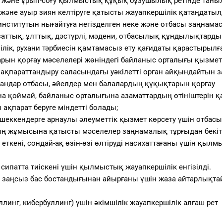
ру және ұрып-соғу қылмыстық құқық бұзушылық ретінде таны
әне ауыр зиян келтіруге қатысты жауапкершілік қатаңдатыл
а институтын нығайтуға негізделген неке және отбасы заңнам
аттық, ұлттық, дәстүрлі, мәдени, отбасылық құндылықтарды
ілік, рухани тәрбиесін қамтамасыз ету қағидаты қарастырылғ
рын қорғау мәселелері жөніндегі байланыс орталығы қызмет
 ақпараттандыру саласындағы уәкілетті орган айқындайтын 
ргандар отбасы, әйелдер мен балалардың құқықтарын қорғау
на қоймай, байланыс орталығына азаматтардың өтініштерін қ
ақпарат беруге міндетті болады;
еккендерге арнаулы әлеуметтік қызмет көрсету үшін отбас
ың жұмысына қатысты мәселелер заңнамалық тұрғыдан бекіті
л еткені, сондай-ақ өзін-өзі өлтіруді насихаттағаны үшін қыл
сипатта тиіскені үшін қылмыстық жауапкершілік енгізілді.
 заңсыз бас бостандығынан айырғаны үшін жаза айтарлықта
линг, кибербуллинг) үшін әкімшілік жауапкершілік алғаш рет