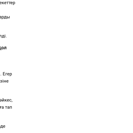
екеттер
ларды
лді.
қол
. Егер
зіне
сәйкес,
ға тап
рде