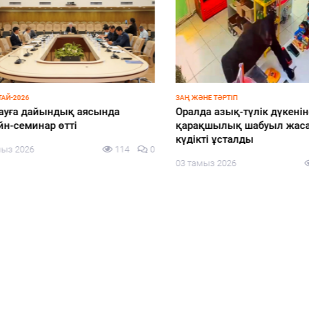
-2026
ЗАҢ ЖӘНЕ ТӘРТІП
ға дайындық аясында
Оралда азық-түлік дүкеніне
-семинар өтті
қарақшылық шабуыл жасағ
күдікті ұсталды
з 2026
114
0
03 тамыз 2026