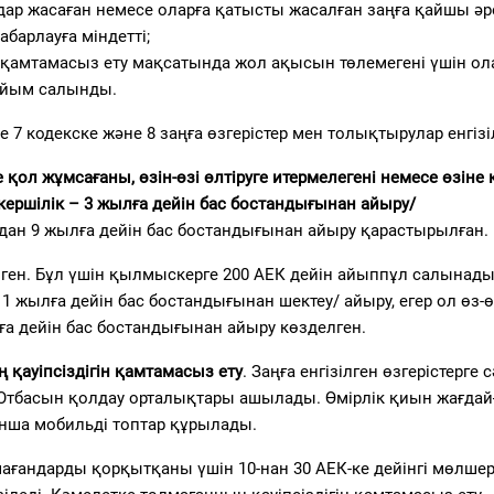
дар жасаған немесе оларға қатысты жасалған заңға қайшы әр
барлауға міндетті;
ін қамтамасыз ету мақсатында жол ақысын төлемегені үшін о
тыйым салынды.
 7 кодекске және 8 заңға өзгерістер мен толықтырулар енгізі
е қол жұмсағаны, өзін-өзі өлтіруге итермелегені немесе өзіне 
ершілік – 3 жылға дейін бас бостандығынан айыру/
дан 9 жылға дейін бас бостандығынан айыру қарастырылған.
лген. Бұл үшін қылмыскерге 200 АЕК дейін айыппұл салынады
, 1 жылға дейін бас бостандығынан шектеу/ айыру, егер ол өз-ө
а дейін бас бостандығынан айыру көзделген.
 қауіпсіздігін қамтамасыз ету
. Заңға енгізілген өзгерістерге 
 Отбасын қолдау орталықтары ашылады. Өмірлік қиын жағдай
нша мобильді топтар құрылады.
мағандарды қорқытқаны үшін 10-нан 30 АЕК-ке дейінгі мөлше