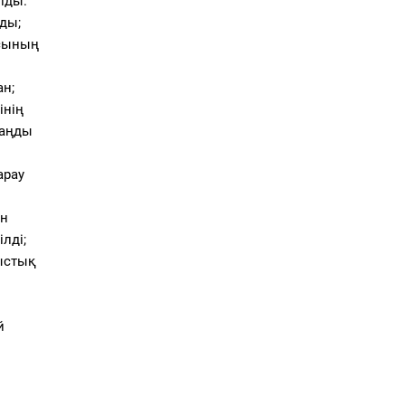
лды.
ды;
асының
ан;
інің
заңды
арау
ын
лді;
мыстық
й