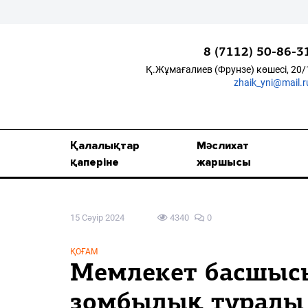
8 (7112) 50-86-3
Қ.Жұмағалиев (Фрунзе) көшесі, 20/
zhaik_yni@mail.r
Қалалықтар қаперіне
Мәслихат жаршысы
Қалалықтар
Мәслихат
Қоғам
қаперіне
жаршысы
Өзек
15 Сәуір 2024
4340
0
Дені сау ұлт
Спорт
ҚОҒАМ
Мемлекет басшыс
Жалын
зомбылық туралы 