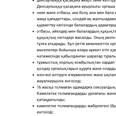
денсаулыққа қасақана жеңіл зиян келті
Денсаулыққа қасақана ауырлығы орташа ж
неке және отбасы, әке болу, ана мен бал
жаңа қағидаттары, сондай-ақ жалпыадамз
құрметтеу негізінде балалардың адамгерш
отбасы, әйелдер мен балалардың құқықта
құқықтық негіздері жасалды. Оның рөлін
тұлға атқарады. Бұл ретте мемлекеттік о
мәселелері бойынша өзара әрекет етіп қа
нәтижесінде қабылданған шаралар туралы 
тұрмыстық зорлық-зомбылықтан зардап ш
қолдау орталықтарын құруға және олард
өзін-өзі өлтіруге итермелегені және ықпа
жауапкершілік енгізілді;
16 жасқа толмаған адамдарға сексуалдық 
Кәмелетке толмағандарды ұрлағаны және
қатаңдатылды;
кәмелетке толмағандарды жәбірлегені (бул
енгізілді;