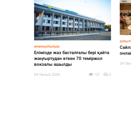
ҚҰРЫЛТАЙ
3%-ы жаңа
Cайлау
ИНФРАҚҰРЫЛЫМ
Елімізде жаз басталғалы бері қайта
уге дайын
онлайн
жаңғыртудан өткен 70 теміржол
110
0
04 тамы
вокзалы ашылды
04 тамыз 2026
131
0