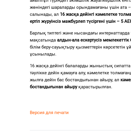
айыппұл түріндегі әкімшілік жауапкершілік енг
жөніндегі шараларды орындамағаны үшін ата –
салынады, ал
16 жасқа дейінгі кәмелетке толм
ертіп жүруінсіз мәжбүрлеп түсіргені үшін – 5 А
Барлық типтегі және нысандағы интернаттард
мақсатында
алдын-ала ескертусіз мемлекеттік 
білім беру-сауықтыру қызметтерін көрсететін 
ұсынылады.
16 жасқа дейінгі балаларды жыныстық сипатта 
тәулікке дейін қамауға алу, кәмелетке толмағ
жылға дейін бас бостандығынан айыру, ал
кәме
бостандығынан айыру
қарастырылған.
Версия для печати