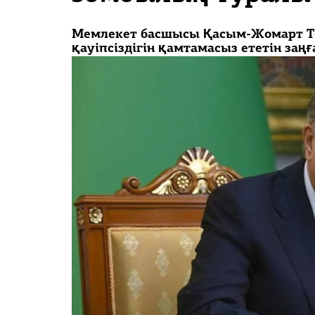
PDF
«Жайық үні» — 33 жыл
Мемлекет басшысы Қасым-Жомарт То
қауіпсіздігін қамтамасыз ететін заңғ
Каталог
Қазақ тілі