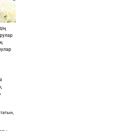
дің
ырулар
ің
рулар
й
қ
р
татын,