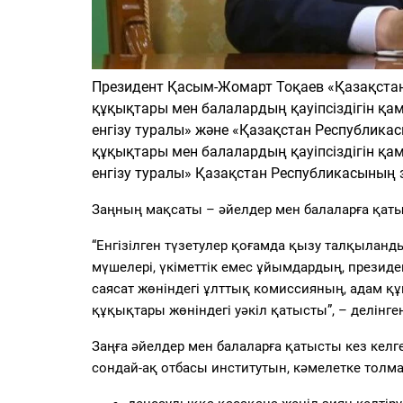
Президент Қасым-Жомарт Тоқаев «Қазақстан
құқықтары мен балалардың қауіпсіздігін қа
енгізу туралы» және «Қазақстан Республика
құқықтары мен балалардың қауіпсіздігін қа
енгізу туралы» Қазақстан Республикасының
Заңның мақсаты – әйелдер мен балаларға қат
“Енгізілген түзетулер қоғамда қызу талқыла
мүшелері, үкіметтік емес ұйымдардың, презид
саясат жөніндегі ұлттық комиссияның, адам қ
құқықтары жөніндегі уәкіл қатысты”, – делінг
Заңға әйелдер мен балаларға қатысты кез келг
сондай-ақ отбасы институтын, кәмелетке толмағ