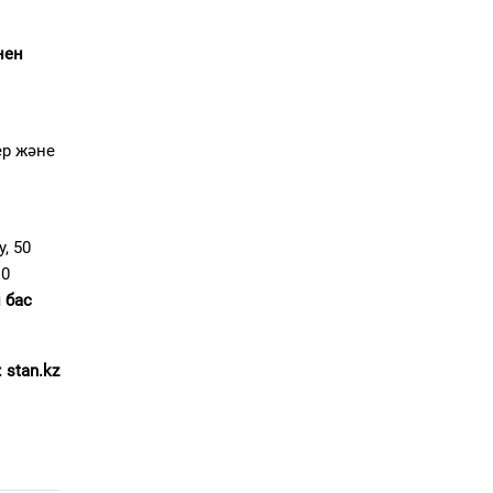
нен
ер және
, 50
10
 бас
 stan.kz