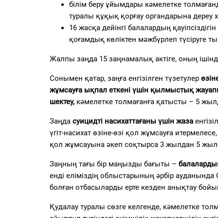
білім беру ұйымдары кәмелетке толмаған
туралы құқық қорғау органдарына дереу ха
16 жасқа дейінгі балалардың қауіпсіздіг
қоғамдық көліктен мәжбүрлеп түсіруге 
Жалпы заңда 15 заңнамалық актіге, оның ішінде
Сонымен қатар, заңға енгізілген түзетулер
өзін
жұмсауға ықпал еткені үшін қылмыстық жауапк
шектеу,
кәмелетке толмағанға қатысты – 5 жыл
Заңда
суицидті насихаттағаны үшін жаза
енгізі
үгіт-насихат өзіне-өзі қол жұмсауға итермелесе
қол жұмсауына әкеп соқтырса 3 жылдан 5 жылғ
Заңның тағы бір маңызды бағыты –
балалардың
енді еліміздің облыстарының әрбір ауданында
болған отбасыларды ерте кезден анықтау бойы
Қудалау туралы сөзге келгенде, кәмелетке тол