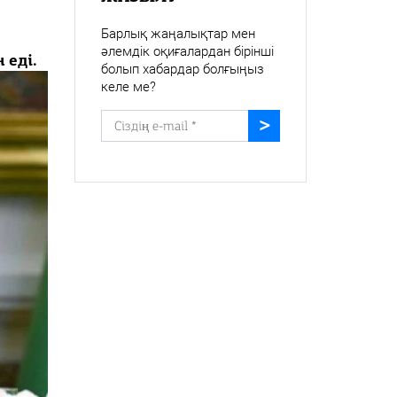
Барлық жаңалықтар мен
әлемдік оқиғалардан бірінші
 еді.
болып хабардар болғыңыз
келе ме?