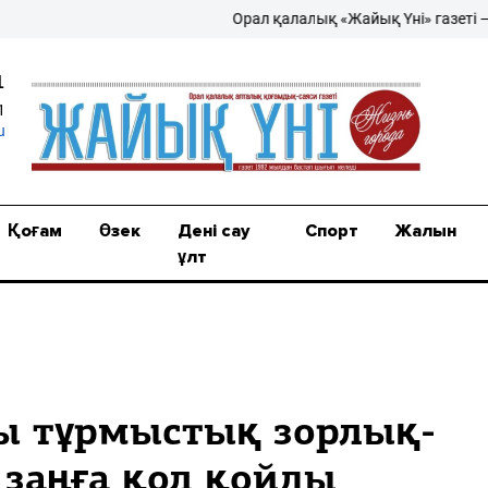
Орал қалалық «Жайық Үні» газеті – жаңалы
1
1
u
Қоғам
Өзек
Дені сау
Спорт
Жалын
ұлт
ы тұрмыстық зорлық-
заңға қол қойды