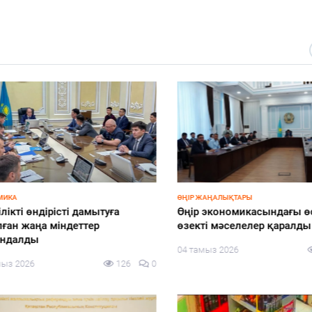
КА
ӨҢІР ЖАҢАЛЫҚТАРЫ
кті өндірісті дамытуға
Өңір экономикасындағы өсі
ан жаңа міндеттер
өзекті мәселелер қаралды
далды
04 тамыз 2026
з 2026
126
0