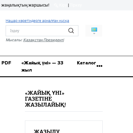
қтың жаршысы!
Кіру
|
Тіркеу
Кіру
|
Тіркеу
Нашар көретіндерге арналған нұсқа
8 (7112) 50-86-31
Қ.Жұмағалиев (Фрунзе)
Мысалы:
Қазақстан Президенті
көшесі, 20/1
zhaik_yni@mail.ru
PDF
«Жайық үні» — 33
Каталог
жыл
«ЖАЙЫҚ ҮНІ»
ГАЗЕТІНЕ
ЖАЗЫЛАЙЫҚ!
ЖАЗЫЛУ