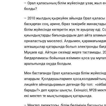
– Орал қаласының білім жүйесінде ұзақ жыл еңб
болды?
–
2010 жылдың қыркүйек айында Орал қаласы бі
басқарған соң, әрине,
біраз
тәжірибе жинақта
ды
білім жүйесінде көтеретін
жүк те ауырлау е
ді.
С
қиындықтарды бағындырдым деп айта аламын.
орналастыру мәселесі. Алдымен, қарамағымда
алғашқылар қатарында болып электронды бағ
Мұқаев
еді.
Айтқан сөзімді жерге тастамады. 
бағдарламасы бойынша өзіммен қоса үш мұғалі
аралығында оқуда болдым.
Мен бастағанда
Орал
қала
сы
нда
білім жүйесін
апардым. Қолдаушылармен қоса
,
колдамайтынд
лицейге айналдырамын дегенде бір топ
:
«ойбай
барады?» деп
қарсы шықты
. Екіншісі, №28 мек
екі мектеп те мықтылардың қатарында.
– Мектеп директоры, білім бөлімінің басшысы 