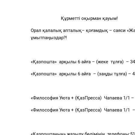
Құрметті оқырман қауым!
Орал қалалық апталық
–
қоғамдық –
саяси «Жа
ұмытпаңыздар
?!
«Қазпошта» арқылы 6 айға –
(жеке тұлға) – 344
«Қазпошта» арқылы 6 айға
–
(заңды тұлға) –
4
«Философия Уюта + (ҚазПресса) Чапаева 1/1 –
«Философия Уюта + (ҚазПресса) Чапаева 1/1
«Қазпоштаның» жазылу бөлімінің телефоны:
51