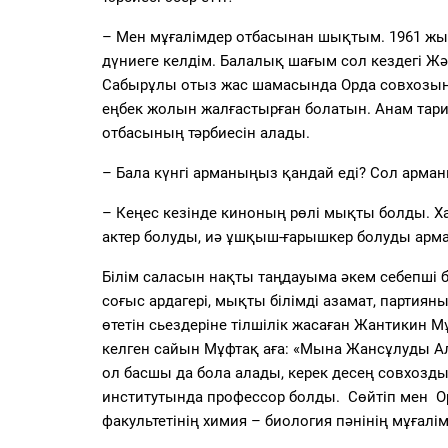
– Мен мұғалімдер отбасынан
шықтым. 1961 ж
дүниеге келдім. Балалық ша
ғым сол кездегі
Жә
Сабырұлы
отыз жас
шамасында Орда совхозын
еңбек жолын жалғастырған болатын. Анам тарих 
отбасының тәрбиесін алады.
– Бала
күнгі
арманыңыз қандай еді? Сол арм
– Кеңес кезінде киноның рөлі мықты болды. Х
актер болуды,
иә
ұшқыш-ғарышкер болуды арма
Білім саласын нақты таңдауыма әкем себепші б
соғыс ардагері, мықты білімді азамат, партиян
өтетін сьездеріне тілшілік жасаған Жантикин 
келген
сайын
Мұфтақ аға
: «
М
ына Жансұлуды Ал
ол басшы да бола алады, керек десең совхозды
институтында профессор бол
ды.
Сөйтіп мен О
факультетін
ің
химия
–
биология пәнінің мұғалі