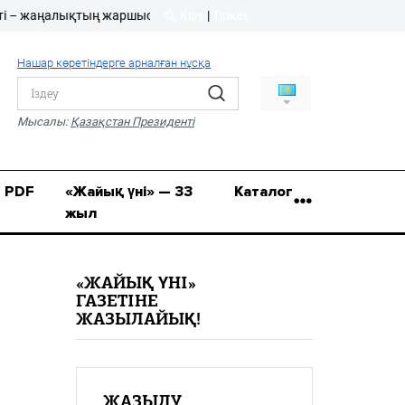
жаңалықтың жаршысы!
Кіру
|
Тіркеу
Кіру
|
Тіркеу
Нашар көретіндерге арналған нұсқа
8 (7112) 50-86-31
Қ.Жұмағалиев (Фрунзе)
Мысалы:
Қазақстан Президенті
көшесі, 20/1
zhaik_yni@mail.ru
PDF
«Жайық үні» — 33
Каталог
жыл
«ЖАЙЫҚ ҮНІ»
ГАЗЕТІНЕ
ЖАЗЫЛАЙЫҚ!
ЖАЗЫЛУ