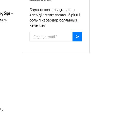
Барлық жаңалықтар мен
 бірі –
әлемдік оқиғалардан бірінші
ман,
болып хабардар болғыңыз
келе ме?
ің