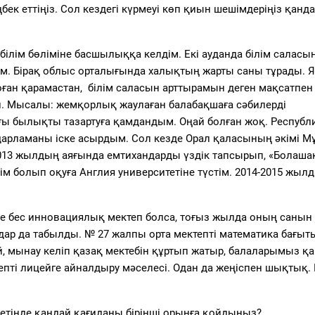
ек еттіңіз. Сол кездегі күрмеуі көп қиын шешімдеріңіз қанд
лім бөліміне басшылыққа келдім. Екі ауданда білім саласы
м.
Бірақ облыс орталығында халықтың жарты саны
тұрады. Я
оған қарамастан
,
білім саласын арттырамын деген мақсатпен
 Мысалы: жемқорлық жаулаған балабақшаға сәбилерді
ғы былықты тазартуға
қамдандым. Оңай болған жоқ. Республ
дарламаны іске асырдым. Сол кезде
Орал
қала
сының
әкімі М
2013 жылдың аяғында емтихандарды үздік тапсырып, «Болаша
м болып оқуға Англия университетіне түстім
.
2014-2015 жылд
де бес инновациялық мектеп болса, тоғыз жылда
оның
санын 
ар да табыл
ды. №
27 жалпы орта мектепті математика бағы
, мынау келіп қазақ мектебін құртып жатыр, балаларымыз қ
тепті лицейге айналдыру мәселесі. Одан да жеңіспен шықтық. 
ретінде қандай қағиданы бірінші орынға қойдыңыз?