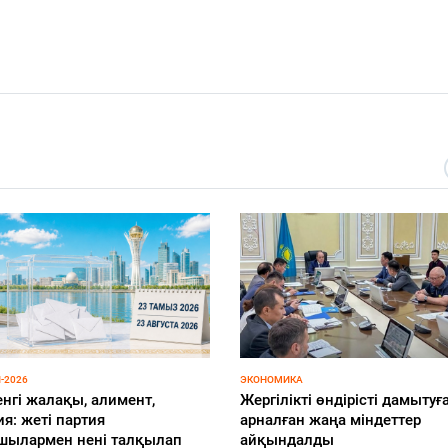
-2026
ЭКОНОМИКА
енгі жалақы, алимент,
Жергілікті өндірісті дамытуғ
я: жеті партия
арналған жаңа міндеттер
шылармен нені талқылап
айқындалды