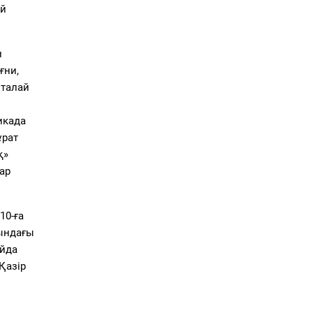
ай
н
ғни
,
 талай
икада
ұрат
қ»
ар
10-ға
тындағы
айда
Қазір