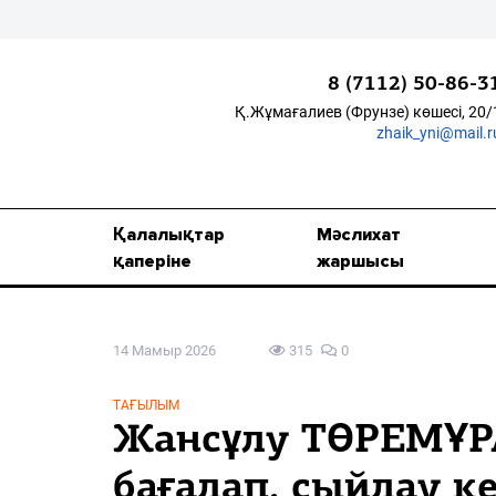
8 (7112) 50-86-3
Қ.Жұмағалиев (Фрунзе) көшесі, 20/
zhaik_yni@mail.r
Қалалықтар қаперіне
Мәслихат жаршысы
Қалалықтар
Мәслихат
Қоғам
қаперіне
жаршысы
Өзек
14 Мамыр 2026
315
0
Дені сау ұлт
Спорт
ТАҒЫЛЫМ
Жансұлу ТӨРЕМҰРА
Жалын
бағалап, сыйлау ке