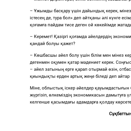
–
Ұжымды басқару үшін дайындық керек, мінез
істесең де, тура бол
» деп
айтқаны әлі күнге есім
қоғамға пайдам тисе деген ой
көкейімде
жатад
– Керемет! Қазіргі қоғамда әйелдердің эконом
қандай болуы қажет?
–
Көшбасшы әйел болу үшін білім мен мінез керек
дегенмен оқумен қатар мәдениет керек. Соңғыс
–
әйел затының ерге қарап отырмай өзін, отбас
қиындықты ерден артық жеңе біледі деп айтар 
Міне, облыстық іскер әйелдер қауымдастығын
жүргізіп, өлкеміздің экономикасын дамытуға 
келгенше қасымдағы адамдарға қолдау көрсете
Сұқбаттың