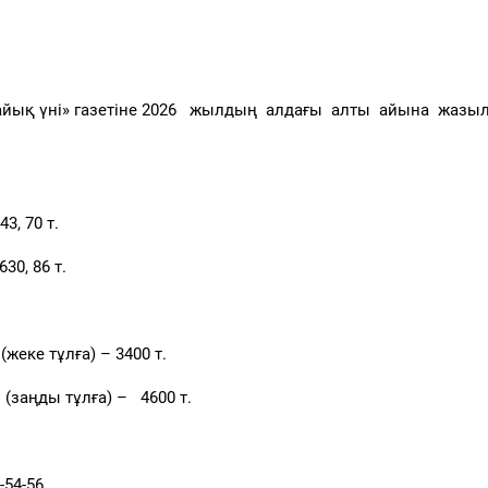
йық үні» газетіне
2026 жылдың алдағы алты айына
жазы
3, 70 т.
630
, 86
т.
(жеке тұлға) – 3400 т.
–
(заңды тұлға) – 4600 т.
-54-56