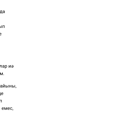
да
ып
е
алар
иә
м.
ғайыны,
де
п
 емес,