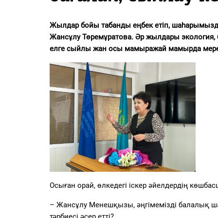
PDF
«Жайық үні» — 33 жыл
Жылдар бойы табанды еңбек етіп, шаһарымызды
Жансұлу Төремұратова. Әр жылдары экология, б
Каталог
елге сыйлы жан осы
мамыражай мамырда
мер
Қазақ тілі
Осыған орай, өлкедегі іскер әйелдердің көшб
– Жансұлу Менешқызы, әңгімемізді балалық ша
тәрбиесі әсер етті?