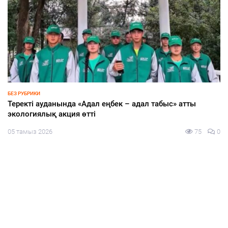
БЕЗ РУБРИКИ
Теректі ауданында «Адал еңбек – адал табыс» атты
экологиялық акция өтті
05 тамыз 2026
75
0