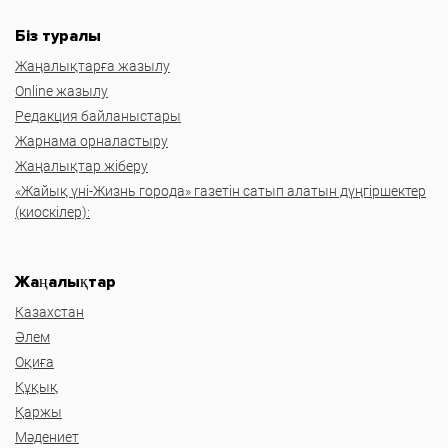
Біз туралы
Жаңалықтарға жазылу
Online жазылу
Редакция байланыстары
Жарнама орналастыру
Жаңалықтар жіберу
«Жайық үні-Жизнь города» газетін сатып алатын дүңгіршектер
(киоскілер):
Жаңалықтар
Казахстан
Әлем
Оқиға
Құқық
Қаржы
Мәдениет