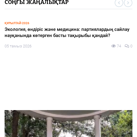
СОҢҒЫ ЖАҢАЛЫҚТАР
ҚҰРЫЛТАЙ-2026
Экология, өндіріс және медицина: партиялардың сайлау
науқанында көтерген басты тақырыбы қандай?
05 тамыз 2026
74
0