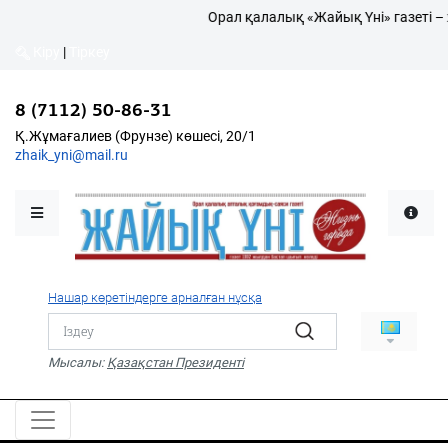
Орал қалалық «Жайық Үні» газеті –
Кіру
|
Тіркеу
Кіру
|
Тіркеу
8 (7112) 50-86-31
8 (7112) 50-86-31
Қалалықтар қаперіне
Қ.Жұмағалиев (Фрунзе)
Қ.Жұмағалиев (Фрунзе) көшесі, 20/1
көшесі, 20/1
zhaik_yni@mail.ru
zhaik_yni@mail.ru
Мәслихат жаршысы
Қоғам
Өзек
Нашар көретіндерге арналған нұсқа
Дені сау ұлт
Спорт
Мысалы:
Қазақстан Президенті
Жалын
PDF