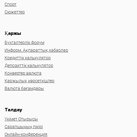
Спорт
Сюжеттер
Қаржы
Бухгалтерлік форум
Информ. Ақпараттық хабарлар
Кредиттік калькулятор
Депозиттік калькулятор
Конвертер валюта
Қаржылық көрсеткіштер
Валюта бағамдары
Талдау
Үкімет Отырысы
Сарапшының пікірі
Онлайн-конференция