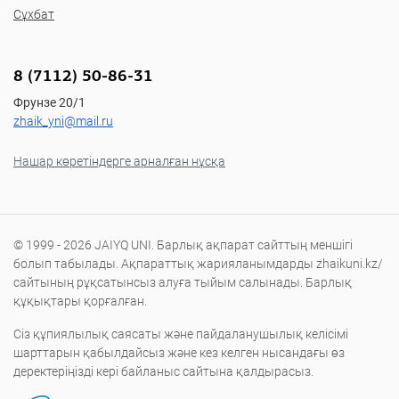
Сұхбат
8 (7112) 50-86-31
Фрунзе 20/1
zhaik_yni@mail.ru
Нашар көретіндерге арналған нұсқа
© 1999 - 2026 JAIYQ UNI. Барлық ақпарат сайттың меншігі
болып табылады. Ақпараттық жарияланымдарды zhaikuni.kz/
сайтының рұқсатынсыз алуға тыйым салынады. Барлық
құқықтары қорғалған.
Сіз құпиялылық саясаты және пайдаланушылық келісімі
шарттарын қабылдайсыз және кез келген нысандағы өз
деректеріңізді кері байланыс сайтына қалдырасыз.