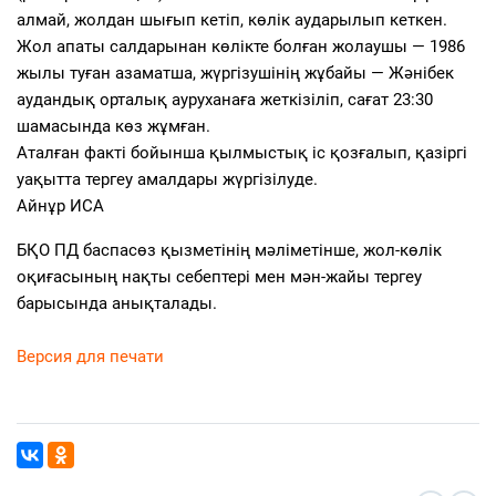
алмай, жолдан шығып кетіп, көлік аударылып кеткен.
Жол апаты салдарынан көлікте болған жолаушы — 1986
жылы туған азаматша, жүргізушінің жұбайы — Жәнібек
аудандық орталық ауруханаға жеткізіліп, сағат 23:30
шамасында көз жұмған.
Аталған факті бойынша қылмыстық іс қозғалып, қазіргі
уақытта тергеу амалдары жүргізілуде.
Айнұр ИСА
БҚО ПД баспасөз қызметінің мәліметінше, жол-көлік
оқиғасының нақты себептері мен мән-жайы тергеу
барысында анықталады.
Версия для печати