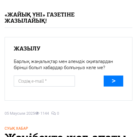
«Жайық үні» — 33 жыл
«ЖАЙЫҚ ҮНІ» ГАЗЕТІНЕ
ЖАЗЫЛАЙЫҚ!
Каталог
Қазақ тілі
ЖАЗЫЛУ
Барлық жаңалықтар мен әлемдік оқиғалардан
бірінші болып хабардар болғыңыз келе ме?
05 Маусым 2025
1144
0
СУЫҚ ХАБАР