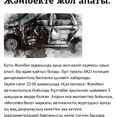
Жәнібекте жол апаты.
Бүгін Жәнібек ауданында ауыр жол-көлік оқиғасы орын
алып, бір адам қайтыс болды. Бұл туралы БҚО полиция
департаментінің баспасөз қызметі хабарлады.
Оқиға сағат 22:00 шамасында «Қазталовка–Жәнібек»
автожолының бойында, Кұлтабан ауылынан шамамен 5
шақырым жерде болған. Алдын ала мәліметтер бойынша,
«Mercedes-Benz» маркалы автокөліктің жүргізушісі артқы
оң жақ доңғалақтың кенеттен ауа кетуіне
(разгерметизация) байланысты көлік тізгінін басқара