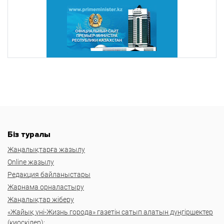
Біз туралы
Жаңалықтарға жазылу
Online жазылу
Редакция байланыстары
Жарнама орналастыру
Жаңалықтар жіберу
«Жайық үні-Жизнь города» газетін сатып алатын дүңгіршектер
(киоскілер):