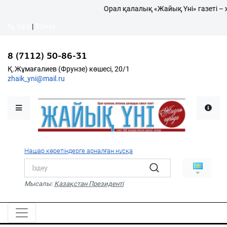
Орал қалалық «Жайық Үні» газеті – 
Кіру
|
Тіркеу
Кіру
|
Тіркеу
8 (7112) 50-86-31
8 (7112) 50-86-31
Қалалықтар қаперіне
Қ.Жұмағалиев (Фрунзе)
Қ.Жұмағалиев (Фрунзе) көшесі, 20/1
көшесі, 20/1
zhaik_yni@mail.ru
zhaik_yni@mail.ru
Мәслихат жаршысы
Қоғам
Өзек
Нашар көретіндерге арналған нұсқа
Дені сау ұлт
Спорт
Мысалы:
Қазақстан Президенті
Жалын
PDF