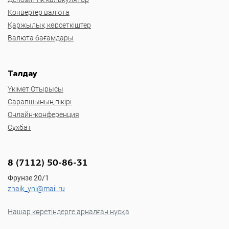
Конвертер валюта
Қаржылық көрсеткіштер
Валюта бағамдары
Талдау
Үкімет Отырысы
Сарапшының пікірі
Онлайн-конференция
Сұхбат
8 (7112) 50-86-31
Фрунзе 20/1
zhaik_yni@mail.ru
Нашар көретіндерге арналған нұсқа