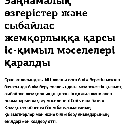
Заңнамалық
өзгерістер және
сыбайлас
жемқорлыққа қарсы
іс-қимыл мәселелері
қаралды
Орал қаласындағы №1 жалпы орта білім беретін мектеп
базасында білім беру саласындағы мемлекеттік қызмет,
сыбайлас жемқорлыққа қарсы іс-қимыл және әдеп
нормаларын сақтау мәселелері бойынша Батыс
Қазақстан облысы білім басқармасының
қызметкерлерімен және білім беру ұйымдарының
өкілдерімен кездесу өтті.