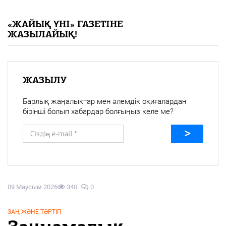
«Жайық үні» — 33 жыл
«ЖАЙЫҚ ҮНІ» ГАЗЕТІНЕ
ЖАЗЫЛАЙЫҚ!
Каталог
Қазақ тілі
ЖАЗЫЛУ
Барлық жаңалықтар мен әлемдік оқиғалардан
бірінші болып хабардар болғыңыз келе ме?
09 Маусым 2026
340
0
ЗАҢ ЖӘНЕ ТӘРТІП