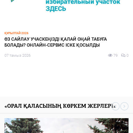
ЗАҢ ЖӘНЕ ТӘРТІП
БҚО-да жол қозғалысы ережесін сақтамаған жүргізуші
жауапқа тартылды
07 тамыз 2026
96
0
«ОРАЛ ҚАЛАСЫНЫҢ КӨРКЕМ ЖЕРЛЕРІ»