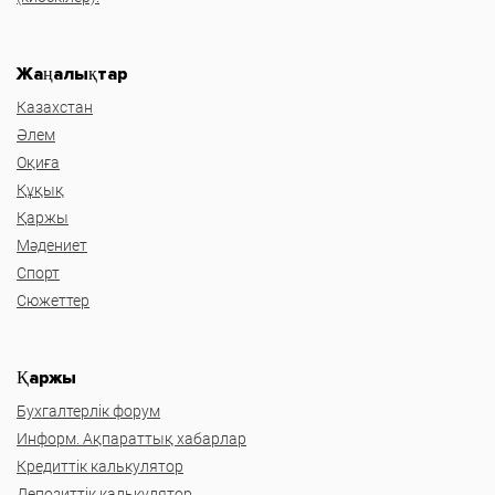
Жаңалықтар
Казахстан
Әлем
Оқиға
Құқық
Қаржы
Мәдениет
Спорт
Сюжеттер
Қаржы
Бухгалтерлік форум
Информ. Ақпараттық хабарлар
Кредиттік калькулятор
Депозиттік калькулятор