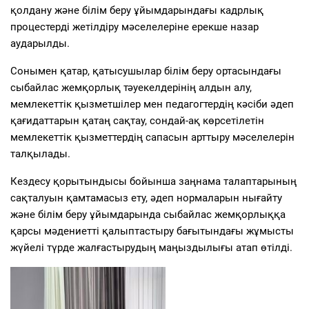
қолдану және білім беру ұйымдарындағы кадрлық
процестерді жетілдіру мәселелеріне ерекше назар
аударылды.
Сонымен қатар, қатысушылар білім беру ортасындағы
сыбайлас жемқорлық тәуекелдерінің алдын алу,
мемлекеттік қызметшілер мен педагогтердің кәсіби әдеп
қағидаттарын қатаң сақтау, сондай-ақ көрсетілетін
мемлекеттік қызметтердің сапасын арттыру мәселелерін
талқылады.
Кездесу қорытындысы бойынша заңнама талаптарының
сақталуын қамтамасыз ету, әдеп нормаларын нығайту
және білім беру ұйымдарында сыбайлас жемқорлыққа
қарсы мәдениетті қалыптастыру бағытындағы жұмысты
жүйелі түрде жалғастырудың маңыздылығы атап өтілді.