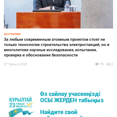
ҚҰРЫЛТАЙ-2026
Құрылтай сайлауы: өңірлерде саяси күнтәртібі қалай
түзіледі?
07 тамыз 2026
73
0