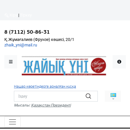
Кіру
|
Тіркеу
Кіру
|
Тіркеу
8 (7112) 50-86-31
8 (7112) 50-86-31
Қалалықтар қаперіне
Қ.Жұмағалиев (Фрунзе)
Қ.Жұмағалиев (Фрунзе) көшесі, 20/1
көшесі, 20/1
zhaik_yni@mail.ru
zhaik_yni@mail.ru
Мәслихат жаршысы
Қоғам
Өзек
Нашар көретіндерге арналған нұсқа
Дені сау ұлт
Спорт
Мысалы:
Қазақстан Президенті
Жалын
PDF