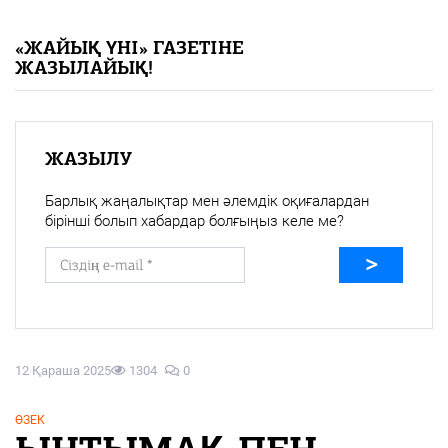
«Жайық үні» — 33 жыл
«ЖАЙЫҚ ҮНІ» ГАЗЕТІНЕ
ЖАЗЫЛАЙЫҚ!
Каталог
Қазақ тілі
ЖАЗЫЛУ
Барлық жаңалықтар мен әлемдік оқиғалардан
бірінші болып хабардар болғыңыз келе ме?
12 Қараша 2025
1304
0
ӨЗЕК