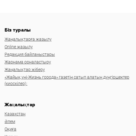
Біз туралы
Жаңалықтарға жазылу
Online жазылу
Редакция байланыстары
Жарнама орналастыру
Жаңалықтар жіберу
«Жайық үні-Жизнь города» газетін сатып алатын дүңгіршектер
(киоскілер):
Жаңалықтар
Казахстан
Әлем
Оқиға