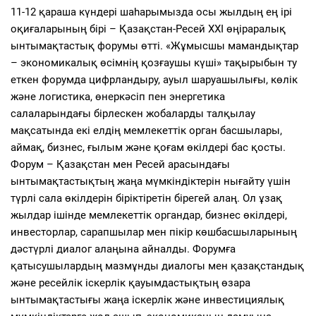
11-12 қараша күндері шаһарымызда осы жылдың ең ірі
оқиғаларының бірі – Қазақстан-Ресей ХХІ өңіраралық
ынтымақтастық форумы өтті. «Жұмысшы мамандықтар
– экономикалық өсімнің қозғаушы күші» тақырыбын ту
еткен форумда цифрландыру, ауыл шаруашылығы, көлік
және логистика, өнеркәсіп пен энергетика
салаларындағы бірлескен жобаларды талқылау
мақсатында екі елдің мемлекеттік орган басшылары,
аймақ, бизнес, ғылым және қоғам өкілдері бас қосты.
Форум – Қазақстан мен Ресей арасындағы
ынтымақтастықтың жаңа мүмкіндіктерін нығайту үшін
түрлі сала өкілдерін біріктіретін бірегей алаң. Ол ұзақ
жылдар ішінде мемлекеттік органдар, бизнес өкілдері,
инвесторлар, сарапшылар мен пікір көшбасшыларының
дәстүрлі диалог алаңына айналды. Форумға
қатысушылардың мазмұнды диалогы мен қазақстандық
және ресейлік іскерлік қауымдастықтың өзара
ынтымақтастығы жаңа іскерлік және инвестициялық