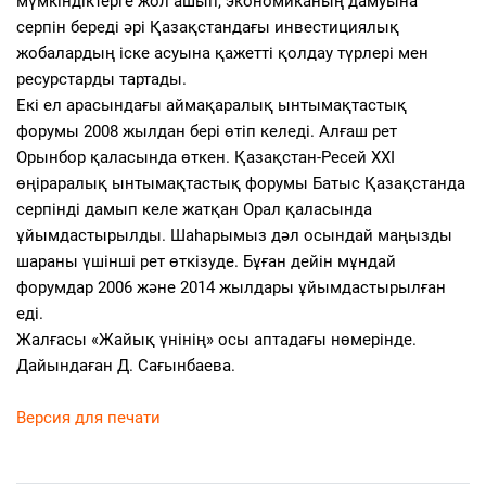
мүмкіндіктерге жол ашып, экономиканың дамуына
серпін береді әрі Қазақстандағы инвестициялық
жобалардың іске асуына қажетті қолдау түрлері мен
ресурстарды тартады.
Екі ел арасындағы аймақаралық ынтымақтастық
форумы 2008 жылдан бері өтіп келеді. Алғаш рет
Орынбор қаласында өткен. Қазақстан-Ресей XXI
өңіраралық ынтымақтастық форумы Батыс Қазақстанда
серпінді дамып келе жатқан Орал қаласында
ұйымдастырылды. Шаһарымыз дәл осындай маңызды
шараны үшінші рет өткізуде. Бұған дейін мұндай
форумдар 2006 және 2014 жылдары ұйымдастырылған
еді.
Жалғасы «Жайық үнінің» осы аптадағы нөмерінде.
Дайындаған Д. Сағынбаева.
Версия для печати