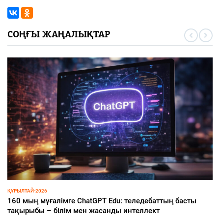
СОҢҒЫ ЖАҢАЛЫҚТАР
ҚҰРЫЛТАЙ-2026
160 мың мұғалімге ChatGPT Edu: теледебаттың басты
тақырыбы – білім мен жасанды интеллект