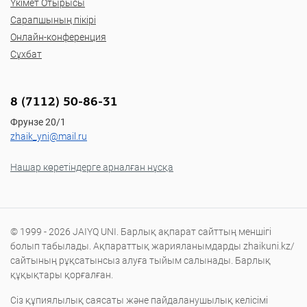
Үкімет Отырысы
Сарапшының пікірі
Онлайн-конференция
Сұхбат
8 (7112) 50-86-31
Фрунзе 20/1
zhaik_yni@mail.ru
Нашар көретіндерге арналған нұсқа
© 1999 - 2026 JAIYQ UNI. Барлық ақпарат сайттың меншігі
болып табылады. Ақпараттық жарияланымдарды zhaikuni.kz/
сайтының рұқсатынсыз алуға тыйым салынады. Барлық
құқықтары қорғалған.
Сіз құпиялылық саясаты және пайдаланушылық келісімі