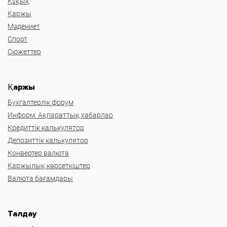
Құқық
Қаржы
Мәдениет
Спорт
Сюжеттер
Қаржы
Бухгалтерлік форум
Информ. Ақпараттық хабарлар
Кредиттік калькулятор
Депозиттік калькулятор
Конвертер валюта
Қаржылық көрсеткіштер
Валюта бағамдары
Талдау