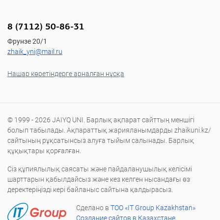
8 (7112) 50-86-31
Фрунзе 20/1
zhaik_yni@mail.ru
Нашар көретіндерге арналған нұсқа
© 1999 - 2026 JAIYQ UNI. Барлық ақпарат сайттың меншігі
болып табылады. Ақпараттық жарияланымдарды zhaikuni.kz/
сайтының рұқсатынсыз алуға тыйым салынады. Барлық
құқықтары қорғалған.
Сіз құпиялылық саясаты және пайдаланушылық келісімі
шарттарын қабылдайсыз және кез келген нысандағы өз
деректеріңізді кері байланыс сайтына қалдырасыз.
Сделано в
ТОО «IT Group Kazakhstan»
Создание сайтов в Казахстане