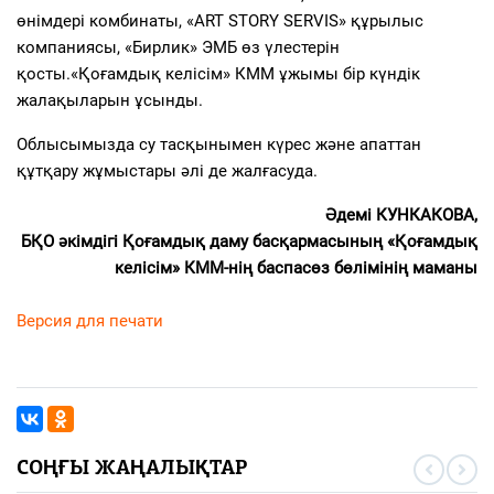
өнімдері комбинаты
,
«
ART STORY SERVIS
» құрылыс
компаниясы
,
«Бирлик» ЭМБ
өз
үлес
терін
қосты.
«
Қоғамдық келісім» КММ
ұжымы бір күндік
жалақыларын ұсынды.
Облысымызда су тасқынымен күрес және апаттан
құтқару жұмыстары
әлі
де
жалғас
уда.
Әдемі КУНКАКОВА,
БҚО әкімдігі Қоғамдық даму басқармасының «Қоғамдық
келісім» КММ-нің баспасөз бөлімінің маманы
Версия для печати
СОҢҒЫ ЖАҢАЛЫҚТАР