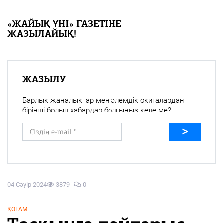
«Жайық үні» — 33 жыл
«ЖАЙЫҚ ҮНІ» ГАЗЕТІНЕ
ЖАЗЫЛАЙЫҚ!
Каталог
Қазақ тілі
ЖАЗЫЛУ
Барлық жаңалықтар мен әлемдік оқиғалардан
бірінші болып хабардар болғыңыз келе ме?
04 Сәуір 2024
3879
0
ҚОҒАМ