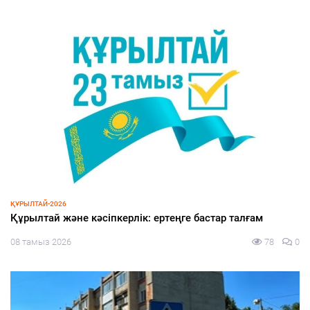
ЭКОНОМИКА
Жеңілдетілген несиеге жол ашылды
08 тамыз 2026
80
0