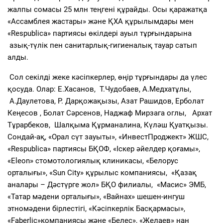
жалпы сомасы 25 млн теңгені құрайды
.
Осы қаражатқа
«Ассамблея жастары»
және
Қ
ХА құрылымдары
мен
«
Respublica
» партиясы өкілдері ауыл тұрғындарына
азық-түлік
пен
санитарлық-
гигиеналық
тауар
сатып
алды.
Сол секілді жеке
кәсіпкер
лер, өңір тұрғындары да үлес
қосуда. Олар:
Е.Хасанов, Т.Чудобаев, А.Медхатұлы,
А.Даулетова
,
Р.
Дарқожақыз
ы
, Азат Рашидов
,
Ерболат
Кеңесов
, Болат Сәрсенов, Наджаф Мирзага оглы, Архат
Тұрарбеков, Шалқыма Құрманалина, Күләш Қуатқызы
.
Сондай-ақ,
«Орал сүт зауыты»
,
«ИнвестПроджект» ЖШС
,
«
Respublica
» партиясы БҚОФ,
«Іскер әйелдер қоғамы»,
«
Eleon
» стомотологиялық клиникасы
,
«Белорус
орталығы»,
«
Sun City
» құрылыс компаниясы,
«Қазақ
аналары – Дәстүрге жол» БҚО филиалы,
«Масис» ЭМБ,
«Татар мәдени орталығы», «Вайнах» шешен-ингуш
этномәдени бірлестігі,
«Кәсіпкерлік Басқармас
ы»
,
«
Faberlic
»
компаниясы
және
«Белес»
,
«Желаев» нан