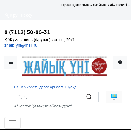
Орал қалалық «Жайық Үні» газеті –
Кіру
|
Тіркеу
Кіру
|
Тіркеу
8 (7112) 50-86-31
8 (7112) 50-86-31
Қалалықтар қаперіне
Қ.Жұмағалиев (Фрунзе)
Қ.Жұмағалиев (Фрунзе) көшесі, 20/1
көшесі, 20/1
zhaik_yni@mail.ru
zhaik_yni@mail.ru
Мәслихат жаршысы
Қоғам
Өзек
Нашар көретіндерге арналған нұсқа
Дені сау ұлт
Спорт
Мысалы:
Қазақстан Президенті
Жалын
PDF