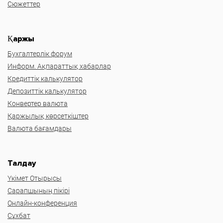
Сюжеттер
Қаржы
Бухгалтерлік форум
Информ. Ақпараттық хабарлар
Кредиттік калькулятор
Депозиттік калькулятор
Конвертер валюта
Қаржылық көрсеткіштер
Валюта бағамдары
Талдау
Үкімет Отырысы
Сарапшының пікірі
Онлайн-конференция
Сұхбат