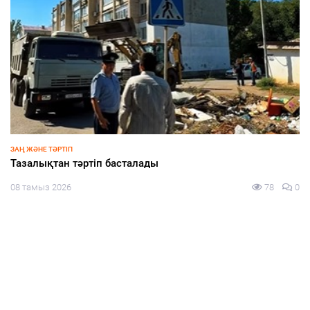
ЗАҢ ЖӘНЕ ТӘРТІП
Тәртіп пен талап тоғысқан алаң
08 тамыз 2026
81
0