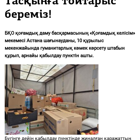
Тасқынға тойтарыс
береміз!
БҚО
қ
оғамдық даму басқармасының «Қоғамдық келісім»
мекемесі
Астана шағынауданы, 10 құрылыс
мекенжайында
гуманитарлық
көмек көрсету штабын
құрып, арнайы қабылдау пунктін ашты
.
Бүгінге дейін қабылдау пунктінде жиналған қаражаттың