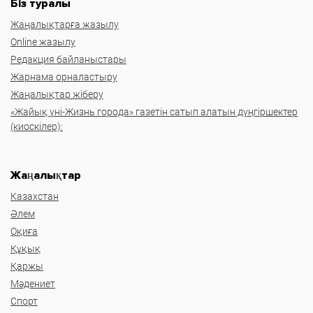
Біз туралы
Жаңалықтарға жазылу
Online жазылу
Редакция байланыстары
Жарнама орналастыру
Жаңалықтар жіберу
«Жайық үні-Жизнь города» газетін сатып алатын дүңгіршектер
(киоскілер):
Жаңалықтар
Казахстан
Әлем
Оқиға
Құқық
Қаржы
Мәдениет
Спорт