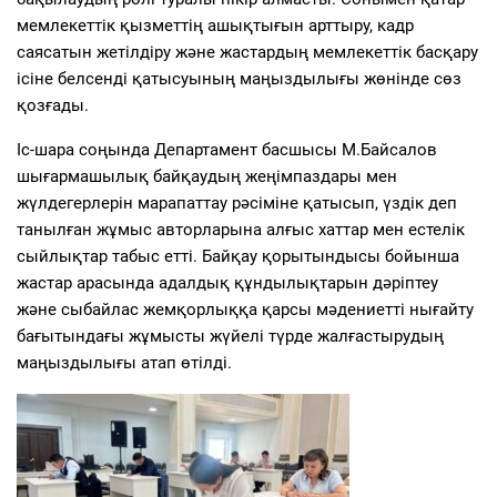
мемлекеттік қызметтің ашықтығын арттыру, кадр
саясатын жетілдіру және жастардың мемлекеттік басқару
ісіне белсенді қатысуының маңыздылығы жөнінде сөз
қозғады.
Іс-шара соңында Департамент басшысы М.Байсалов
шығармашылық байқаудың жеңімпаздары мен
жүлдегерлерін марапаттау рәсіміне қатысып, үздік деп
танылған жұмыс авторларына алғыс хаттар мен естелік
сыйлықтар табыс етті. Байқау қорытындысы бойынша
жастар арасында адалдық құндылықтарын дәріптеу
және сыбайлас жемқорлыққа қарсы мәдениетті нығайту
бағытындағы жұмысты жүйелі түрде жалғастырудың
маңыздылығы атап өтілді.