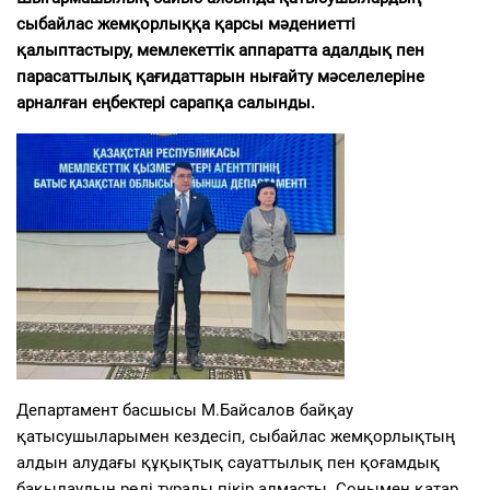
сыбайлас жемқорлыққа қарсы мәдениетті
қалыптастыру, мемлекеттік аппаратта адалдық пен
парасаттылық қағидаттарын нығайту мәселелеріне
арналған еңбектері сарапқа салынды.
Департамент басшысы М.Байсалов байқау
қатысушыларымен кездесіп, сыбайлас жемқорлықтың
алдын алудағы құқықтық сауаттылық пен қоғамдық
бақылаудың рөлі туралы пікір алмасты. Сонымен қатар