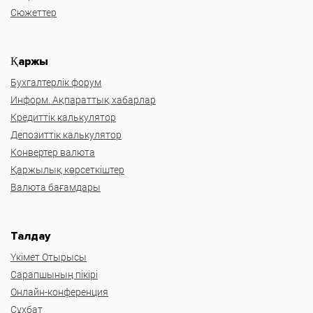
Сюжеттер
Қаржы
Бухгалтерлік форум
Информ. Ақпараттық хабарлар
Кредиттік калькулятор
Депозиттік калькулятор
Конвертер валюта
Қаржылық көрсеткіштер
Валюта бағамдары
Талдау
Үкімет Отырысы
Сарапшының пікірі
Онлайн-конференция
Сұхбат