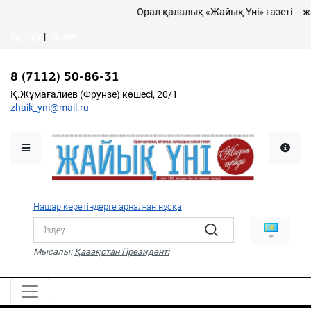
Орал қалалық «Жайық Үні» газеті – ж
Кіру
|
Тіркеу
Кіру
|
Тіркеу
8 (7112) 50-86-31
8 (7112) 50-86-31
Қалалықтар қаперіне
Қ.Жұмағалиев (Фрунзе)
Қ.Жұмағалиев (Фрунзе) көшесі, 20/1
көшесі, 20/1
zhaik_yni@mail.ru
zhaik_yni@mail.ru
Мәслихат жаршысы
Қоғам
Өзек
Нашар көретіндерге арналған нұсқа
Дені сау ұлт
Спорт
Мысалы:
Қазақстан Президенті
Жалын
PDF