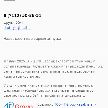
8 (7112) 50-86-31
Фрунзе 20/1
zhaik_yni@mail.ru
Нашар көретіндерге арналған нұсқа
© 1999 - 2026 JAIYQ UNI. Барлық ақпарат сайттың меншігі
болып табылады. Ақпараттық жарияланымдарды zhaikuni.kz/
сайтының рұқсатынсыз алуға тыйым салынады. Барлық
құқықтары қорғалған.
Сіз құпиялылық саясаты және пайдаланушылық келісімі
шарттарын қабылдайсыз және кез келген нысандағы өз
деректеріңізді кері байланыс сайтына қалдырасыз.
Сделано в
ТОО «IT Group Kazakhstan»