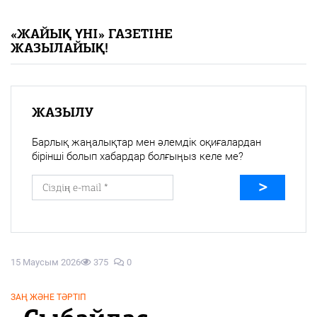
«Жайық үні» — 33 жыл
«ЖАЙЫҚ ҮНІ» ГАЗЕТІНЕ
ЖАЗЫЛАЙЫҚ!
Каталог
Қазақ тілі
ЖАЗЫЛУ
Барлық жаңалықтар мен әлемдік оқиғалардан
бірінші болып хабардар болғыңыз келе ме?
15 Маусым 2026
375
0
ЗАҢ ЖӘНЕ ТӘРТІП