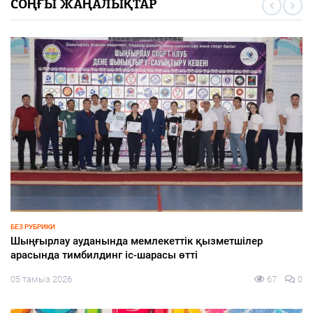
СОҢҒЫ ЖАҢАЛЫҚТАР
ҚҰРЫЛТАЙ-2026
«Сайлау-2026: жаңа саяси конфигурациядағы өңірлер»
тақырыбында «КИСИ GPS: Gylym. Pikir. Sayasat» ұлттық
сарапшылық алаңының отырысы өтті
05 тамыз 2026
64
0