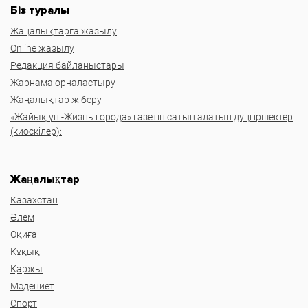
Біз туралы
Жаңалықтарға жазылу
Online жазылу
Редакция байланыстары
Жарнама орналастыру
Жаңалықтар жіберу
«Жайық үні-Жизнь города» газетін сатып алатын дүңгіршектер
(киоскілер):
Жаңалықтар
Казахстан
Әлем
Оқиға
Құқық
Қаржы
Мәдениет
Спорт