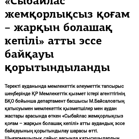
«Сыбайлас
жемқорлықсыз қоғам
– жарқын болашақ
кепілі» атты эссе
байқауы
қорытындыланды
Теректі ауданында мемлекеттік әлеуметтік тапсырыс
шеңберінде ҚР Мемлекеттік қызмет істері агенттігінің
БҚО бойынша департамент басшысы М.Байсаловтың
қатысуымен мемлекеттік қызметшілер мен аудан
жастары арасында өткен «Сыбайлас жемқорлықсыз
қоғам – жарқын болашақ кепілі» атты аудандық эссе
байқауының қорытындылау шарасы өтті.
Шығармашылық сайыс аясында қатысушылардың