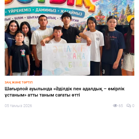
БІЛІМ
«Мектепке жол» акциясы аясында әлеуметтік қолдау
жалғасады
05 тамыз 2026
71
0