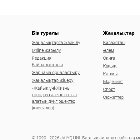
Біз туралы
Жаңалықтар
Жаңалықтарға жазылу
Казахстан
Online жазылу
Әлем
Редакция
Оқиға
байланыстары
Құқық
Жарнама орналастыру
Қаржы
Жаңалықтар жіберу
Мәдениет
«Жайық үні-Жизнь
Спорт
города» газетін сатып
Сюжеттер
алатын дүңгіршектер
(киоскілер):
© 1999 - 2026 JAIYQ UNI. Барлық ақпарат сайттың 