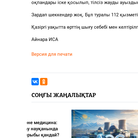
оқпандары іске қосылып, тілсіз жауды ауызд
Зардап шеккендер жоқ. Бұл туралы 112 қызметі
Қазіргі уақытта өрттің шығу себебі мен келтір
Айнара ИСА
Версия для печати
СОҢҒЫ ЖАҢАЛЫҚТАР
едицина:
қанында
 қандай?