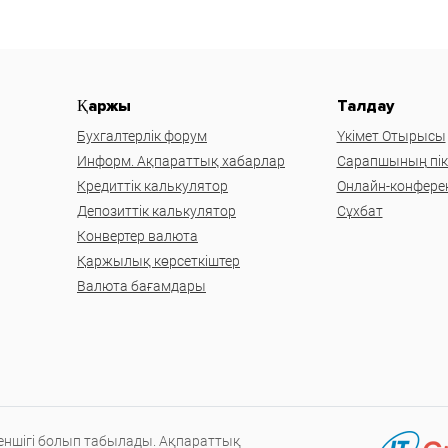
Қаржы
Талдау
Бухгалтерлік форум
Үкімет Отырысы
Информ. Ақпараттық хабарлар
Сарапшының пікі
Кредиттік калькулятор
Онлайн-конфере
Депозиттік калькулятор
Сұхбат
Конвертер валюта
Қаржылық көрсеткіштер
Валюта бағамдары
меншігі болып табылады. Ақпараттық