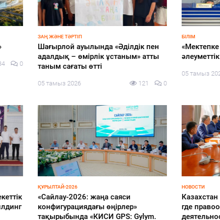
 ТӘРТІП
БІЛІМ
ой ауылында «Әділдік пен
«Мектепке жол» акциясы ая
қ – өмірлік ұстаным» атты
әлеуметтік қолдау жалғасад
сағаты өтті
05 тамыз 2026
з 2026
121
0
-2026
НОВОСТИ
у-2026: жаңа саяси
Казахстан переходит в лигу 
урациядағы өңірлер»
где правоохранительная
бында «КИСИ GPS: Gylym.
деятельность опирается на н