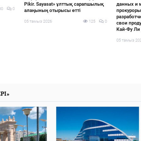
 Sayasat» ұлттық сарапшылық
данных и машинный интелл
ың отырысы өтті
прокуроры стали ИИ-
разработчиками и представ
з 2026
125
0
свои продукты мировому эк
Кай-Фу Ли
05 тамыз 2026
РІ»