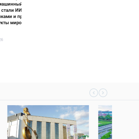
04 тамыз 2
ект:
05 тамыз 2026
134
0
или
сперту
127
0