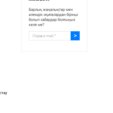
Барлық жаңалықтар мен
әлемдік оқиғалардан бірінші
болып хабардар болғыңыз
келе ме?
стау