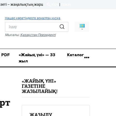
– жаңалықтың жаршысы!
Кіру
|
Тіркеу
Кіру
|
Тіркеу
Нашар көретіндерге арналған нұсқа
8 (7112) 50-86-31
Қ.Жұмағалиев (Фрунзе)
Мысалы:
Қазақстан Президенті
көшесі, 20/1
zhaik_yni@mail.ru
PDF
«Жайық үні» — 33
Каталог
жыл
«ЖАЙЫҚ ҮНІ»
ГАЗЕТІНЕ
ЖАЗЫЛАЙЫҚ!
рт
ЖАЗЫЛУ