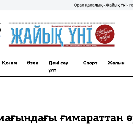
Орал қалалық «Жайық Үні» газеті 
1
1
u
Қоғам
Өзек
Дені сау
Спорт
Жалын
ұлт
мағындағы ғимараттан ө