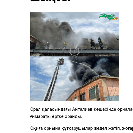
PDF
«Жайық үні» — 33 жыл
Каталог
Қазақ тілі
Орал қаласындағы Айталиев көшесінде орналас
ғимараты өртке оранды.
Оқиға орнына құтқарушылар жедел жетіп, жоғар