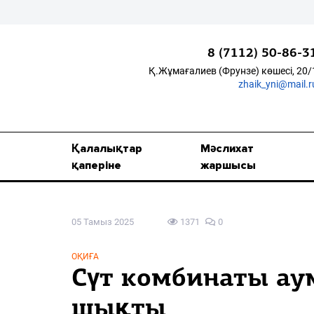
8 (7112) 50-86-3
Қ.Жұмағалиев (Фрунзе) көшесі, 20/
zhaik_yni@mail.r
Қалалықтар қаперіне
Мәслихат жаршысы
Қалалықтар
Мәслихат
Қоғам
қаперіне
жаршысы
Өзек
05 Тамыз 2025
1371
0
Дені сау ұлт
Спорт
ОҚИҒА
Сүт комбинаты ау
Жалын
шықты