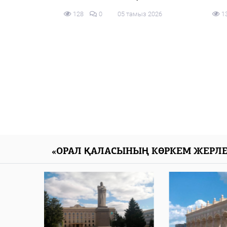
Pikir.
128
0
05 тамыз 2026
130
0
алаңын
05 тамы
«ОРАЛ ҚАЛАСЫНЫҢ КӨРКЕМ ЖЕРЛЕ