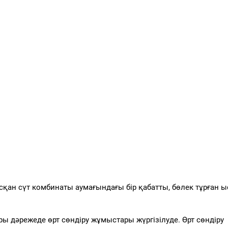
қан сүт комбинаты аумағындағы бір қабатты, бөлек тұрған ы
ы дәрежеде өрт сөндіру жұмыстары жүргізілуде. Өрт сөндіру