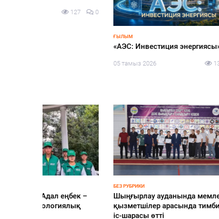
127
0
ҒЫЛЫМ
ЗАҢ ЖӘНЕ
«АЭС: Инвестиция энергиясы»
Шағырл
адалды
05 тамыз 2026
134
0
таным 
05 тамы
БЕЗ РУБРИКИ
ҚҰРЫЛТАЙ
еңбек –
Шыңғырлау ауданында мемлекеттік
«Сайла
иялық
қызметшілер арасында тимбилдинг
конфиг
іс-шарасы өтті
тақыры