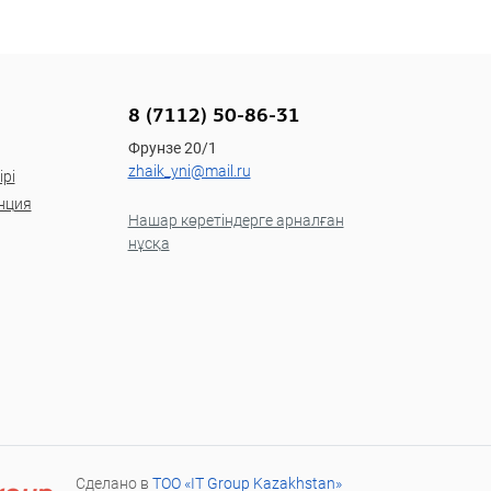
8 (7112) 50-86-31
Фрунзе 20/1
zhaik_yni@mail.ru
рі
нция
Нашар көретіндерге арналған
нұсқа
Сделано в
ТОО «IT Group Kazakhstan»