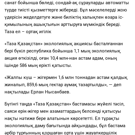
санат бойынша бөледі, сондай-ақ сұрауларды автоматты
түрде тиісті қызметтерге жібереді. Бұл мәселелерді жою
үдерісін жеделдетуге және биліктің халықпен өзара іс-
қимылының ашықтығын арттыруға мүмкіндік береді.
Таза ел – ортақ игілік
«Таза Қазақстан» экологиялық акциясы басталғаннан
бері бүкіл республика бойынша 1,1 мың экологиялық
акция өткізілді, оған 10,4 млн-нан астам адам, оның
ішінде 586 мың ерікті қатысты.
«Жалпы күш – жігермен 1,6 млн тоннадан астам қалдық
жиналып, 859,6 мың гектар аумақ тазартылды», — деп
нақтылады Ерлан Нысанбаев.
Бүгінгі таңда «Таза Қазақстан» бастамасы жүйелі тәсіл,
саяси ерік-жігер мен азаматтардың белсенді қатысуы
нақты нәтиже бере алатынын көрсететті. Ел тұрақты
экологиялық даму бағытында айқындады, бұл бастама
әрбір тұрғынның қоршаған орта үшін жауапкершілік