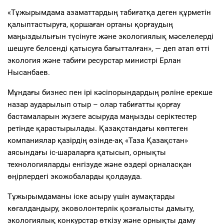
«Тұжырымдама азаматтардың табиғатқа деген құрметін
қалыптастыруға, қоршаған ортаны қорғаудың
маңыздылығын түсінуге және экологиялық мәселелерді
шешуге белсенді қатысуға бағытталған», — деп атап өтті
экология және табиғи ресурстар министрі Ерлан
Нысанбаев.
Мұндағы бизнес пен ірі кәсіпорындардың рөліне ерекше
назар аударылып отыр – олар табиғатты қорғау
бастамаларын жүзеге асыруда маңызды серіктестер
ретінде қарастырылады. Қазақстандағы көптеген
компаниялар қазірдің өзінде-ақ «Таза Қазақстан»
аясындағы іс-шараларға қатысып, орнықты
технологияларды енгізуде және өздері орналасқан
өңірлердегі экожобаларды қолдауда.
Тұжырымдаманы іске асыру үшін аумақтарды
көгалдандыру, эковолонтерлік қозғалысты дамыту,
экологиялық конкурстар өткізу және орнықты даму