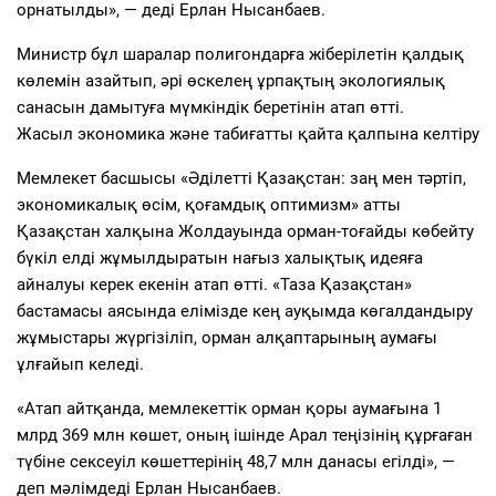
орнатылды», — деді Ерлан Нысанбаев.
Министр бұл шаралар полигондарға жіберілетін қалдық
көлемін азайтып, әрі өскелең ұрпақтың экологиялық
санасын дамытуға мүмкіндік беретінін атап өтті.
Жасыл экономика және табиғатты қайта қалпына келтіру
Мемлекет басшысы «Әділетті Қазақстан: заң мен тәртіп,
экономикалық өсім, қоғамдық оптимизм» атты
Қазақстан халқына Жолдауында орман-тоғайды көбейту
бүкіл елді жұмылдыратын нағыз халықтық идеяға
айналуы керек екенін атап өтті. «Таза Қазақстан»
бастамасы аясында елімізде кең ауқымда көгалдандыру
жұмыстары жүргізіліп, орман алқаптарының аумағы
ұлғайып келеді.
«Атап айтқанда, мемлекеттік орман қоры аумағына 1
млрд 369 млн көшет, оның ішінде Арал теңізінің құрғаған
түбіне сексеуіл көшеттерінің 48,7 млн данасы егілді», —
деп мәлімдеді Ерлан Нысанбаев.