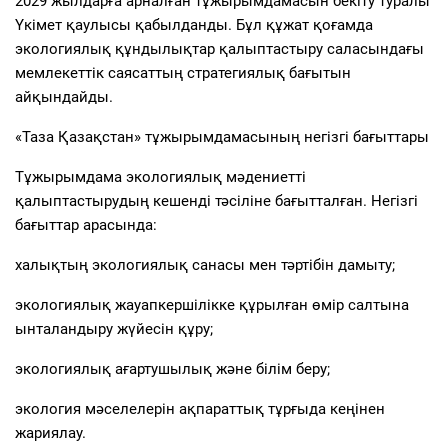
2029 жылдарға арналған тұжырымдамасын бекіту туралы
Үкімет қаулысы қабылданды. Бұл құжат қоғамда
экологиялық құндылықтар қалыптастыру саласындағы
мемлекеттік саясаттың стратегиялық бағытын
айқындайды.
«Таза Қазақстан» тұжырымдамасының негізгі бағыттары
Тұжырымдама экологиялық мәдениетті
қалыптастырудың кешенді тәсіліне бағытталған. Негізгі
бағыттар арасында:
халықтың экологиялық санасы мен тәртібін дамыту;
экологиялық жауапкершілікке құрылған өмір салтына
ынталандыру жүйесін құру;
экологиялық ағартушылық және білім беру;
экология мәселелерін ақпараттық тұрғыда кеңінен
жариялау.