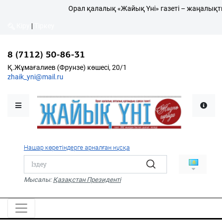
Орал қалалық «Жайық Үні» газеті – жаңалықтың
Кіру
|
Тіркеу
Кіру
|
Тіркеу
8 (7112) 50-86-31
8 (7112) 50-86-31
Қалалықтар қаперіне
Қ.Жұмағалиев (Фрунзе)
Қ.Жұмағалиев (Фрунзе) көшесі, 20/1
көшесі, 20/1
zhaik_yni@mail.ru
zhaik_yni@mail.ru
Мәслихат жаршысы
Қоғам
Өзек
Нашар көретіндерге арналған нұсқа
Дені сау ұлт
Спорт
Мысалы:
Қазақстан Президенті
Жалын
PDF