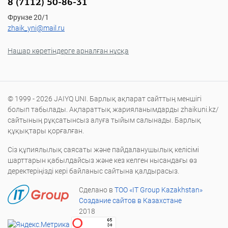
8 (7112) 50-86-31
Фрунзе 20/1
zhaik_yni@mail.ru
Нашар көретіндерге арналған нұсқа
© 1999 - 2026 JAIYQ UNI. Барлық ақпарат сайттың меншігі
болып табылады. Ақпараттық жарияланымдарды zhaikuni.kz/
сайтының рұқсатынсыз алуға тыйым салынады. Барлық
құқықтары қорғалған.
Сіз құпиялылық саясаты және пайдаланушылық келісімі
шарттарын қабылдайсыз және кез келген нысандағы өз
деректеріңізді кері байланыс сайтына қалдырасыз.
Сделано в
ТОО «IT Group Kazakhstan»
Создание сайтов в Казахстане
2018