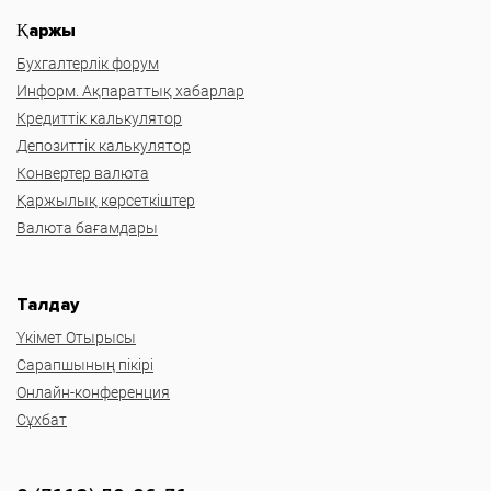
Қаржы
Бухгалтерлік форум
Информ. Ақпараттық хабарлар
Кредиттік калькулятор
Депозиттік калькулятор
Конвертер валюта
Қаржылық көрсеткіштер
Валюта бағамдары
Талдау
Үкімет Отырысы
Сарапшының пікірі
Онлайн-конференция
Сұхбат