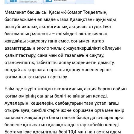
Мемлекет басшысы Қасым-Жомарт Тоқаевтың
бастамасымен елімізде «Таза Қазақстан» ауқымды
республикалық экологиялық акциясы өтуде. Бұл
бастаманың мақсаты – еліміздегі экологиялық
жағдайды жақсарту ғана емес, сонымен қатар
азаматтардың экологиялық жауапкершілікті ойлауын
қалыптастыру, сана мен ой тазалығын сақтау,
отансүйгіштік, табиғатты аялау мәдениетін дамыту,
сондай-ақ қоршаған ортаны қорғау мәселелеріне
қоғамның қатысуын арттыру.
Елімізде жүріп жатқан экологиялық акция барған сайын
қоғам өмірінің саналы бөлігіне айналып келеді.
Аулаларын, көшелерін, саябақтарын таза ұстап, ағаш
отырғызуға, сенбіліктерге және қоршаған орта мен өмір
сапасын жақсартуға бағытталған басқа да іс-шараларға
белсене қатысатын қазақстандықтар көбейіп келеді.
Бастама іске қосылғалы бері 10,4 млн-нан астам адам