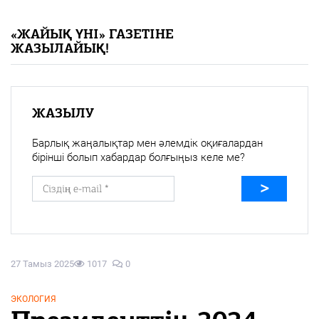
«Жайық үні» — 33 жыл
«ЖАЙЫҚ ҮНІ» ГАЗЕТІНЕ
ЖАЗЫЛАЙЫҚ!
Каталог
Қазақ тілі
ЖАЗЫЛУ
Барлық жаңалықтар мен әлемдік оқиғалардан
бірінші болып хабардар болғыңыз келе ме?
27 Тамыз 2025
1017
0
ЭКОЛОГИЯ