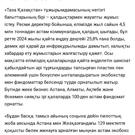
«Таза Қазақстан» тұжырымдамасының негізгі
бағыттарының бірі – қалдықтармен жауапты жұмыс
істеу. Ресми деректер бойынша, елімізде жыл сайын 4,5
млн тоннадан астам коммуналдық қалдық шығады, бұл
ретте 2024 жылы қайта өңдеу деңгейі 25,8% ғана болды,
демек әрі қарай да инфрақұрылымды дамытып, халықты
хабардар ету жұмыстарын жалғастыру қажет. Осы
мақсатта еліміздің қалаларында қайта өңделетін шикізат
қабылдайтын әрі тұрғындарды тапсырған пластик пен
алюминий үшін бонуспен ынталандыратын экобокстар
мен фандоматтар белсенді түрде орнатылып жатыр.
Бүгінде жеке бизнес Астана, Алматы, Ақтөбе және
Өскемен сияқты ірі қалаларда 100-ден астам фандомат
орнатты.
«Бұдан басқа, тамыз айының соңына дейін пилоттық
жоба аясында Астана мен Жезқазғандағы 129 мектепте
қоқысты бөлек жинауға арналған мыңнан астам экобокс