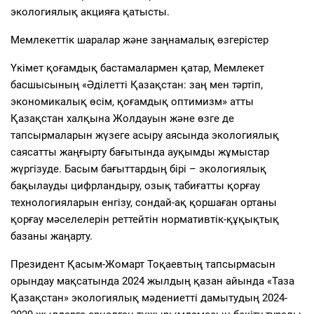
экологиялық акцияға қатысты.
Мемлекеттік шаралар және заңнамалық өзгерістер
Үкімет қоғамдық бастамалармен қатар, Мемлекет
басшысының «Әділетті Қазақстан: заң мен тәртіп,
экономикалық өсім, қоғамдық оптимизм» атты
Қазақстан халқына Жолдауын және өзге де
тапсырмаларын жүзеге асыру аясында экологиялық
саясатты жаңғырту бағытында ауқымды жұмыстар
жүргізуде. Басым бағыттардың бірі – экологиялық
бақылауды цифрландыру, озық табиғатты қорғау
технологияларын енгізу, сондай-ақ қоршаған ортаны
қорғау мәселелерін реттейтін нормативтік-құқықтық
базаны жаңарту.
Президент Қасым-Жомарт Тоқаевтың тапсырмасын
орындау мақсатында 2024 жылдың қазан айында «Таза
Қазақстан» экологиялық мәдениетті дамытудың 2024-