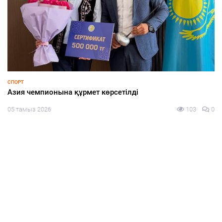
СПОРТ
Азия чемпионына құрмет көрсетілді
05 тамыз 2026
103
0