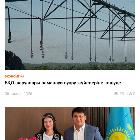
ЭКОНОМИКА
БҚО шаруалары заманауи суару жүйелеріне көшуде
06 тамыз 2026
55
0