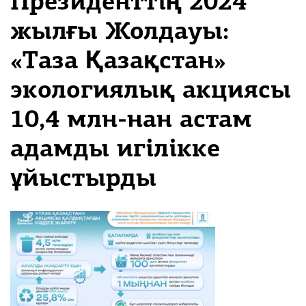
Президенттің 2024
жылғы Жолдауы:
«Таза Қазақстан»
экологиялық акциясы
10,4 млн-нан астам
адамды игілікке
ұйыстырды