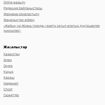
Online жазылу
Редакция байланыстары
Жарнама орналастыру
Жаңалықтар жіберу
«Жайық үні-Жизнь города» газетін сатып алатын дүңгіршектер
(киоскілер):
Жаңалықтар
Казахстан
Әлем
Оқиға
Құқық
Қаржы
Мәдениет
Спорт
Сюжеттер