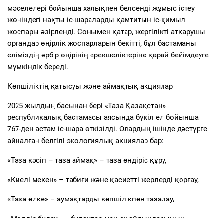
мәселелері бойынша халықпен белсенді жұмыс істеу
жөніндегі нақты іс-шараларды қамтитын іс-қимыл
жоспары әзірленді. Сонымен қатар, жергілікті атқарушы
органдар өңірлік жоспарларын бекітті, бұл бастаманы
еліміздің әрбір өңірінің ерекшеліктеріне қарай бейімдеуге
мүмкіндік береді.
Көпшіліктің қатысуы және аймақтық акциялар
2025 жылдың басынан бері «Таза Қазақстан»
республикалық бастамасы аясында бүкіл ел бойынша
767-ден астам іс-шара өткізілді. Олардың ішінде дәстүрге
айналған белгілі экологиялық акциялар бар:
«Таза кәсіп – таза аймақ» – таза өндіріс құру,
«Киелі мекен» – табиғи және қасиетті жерлерді қорғау,
«Таза өлке» – аумақтарды көпшілікпен тазалау,