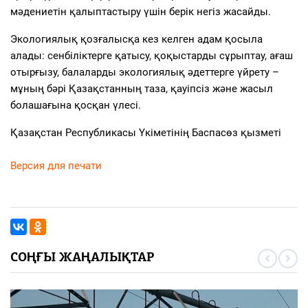
мәдениетін қалыптастыру үшін берік негіз жасайды.
Экологиялық қозғалысқа кез келген адам қосыла
алады: сенбіліктерге қатысу, қоқыстарды сұрыптау, ағаш
отырғызу, балаларды экологиялық әдеттерге үйрету –
мұның бәрі Қазақстанның таза, қауіпсіз және жасыл
болашағына қосқан үлесі.
Қазақстан Республикасы Үкіметінің Баспасөз қызметі
Версия для печати
СОҢҒЫ ЖАҢАЛЫҚТАР