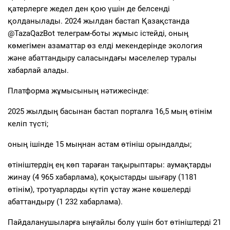
қатерлерге жедел ден қою үшін де белсенді
қолданылады. 2024 жылдан бастап Қазақстанда
@TazaQazBot телеграм-боты жұмыс істейді, оның
көмегімен азаматтар өз елді мекендерінде экология
және абаттандыру саласындағы мәселелер туралы
хабарлай алады.
Платформа жұмысының нәтижесінде:
2025 жылдың басынан бастап порталға 16,5 мың өтінім
келіп түсті;
оның ішінде 15 мыңнан астам өтініш орындалды;
өтініштердің ең көп тараған тақырыптары: аумақтарды
жинау (4 965 хабарлама), қоқыстарды шығару (1181
өтінім), тротуарларды күтіп ұстау және көшелерді
абаттандыру (1 232 хабарлама).
Пайдаланушыларға ыңғайлы болу үшін бот өтініштерді 21