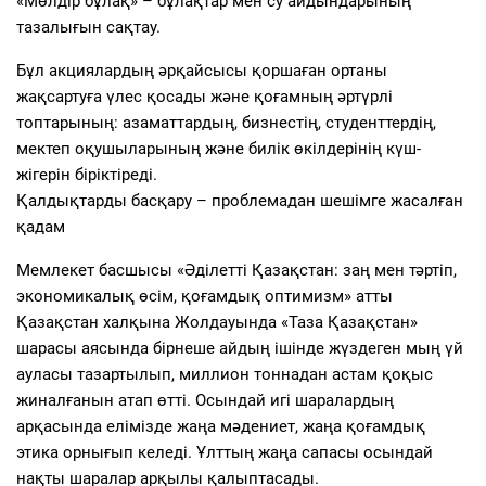
«Мөлдір бұлақ» – бұлақтар мен су айдындарының
тазалығын сақтау.
Бұл акциялардың әрқайсысы қоршаған ортаны
жақсартуға үлес қосады және қоғамның әртүрлі
топтарының: азаматтардың, бизнестің, студенттердің,
мектеп оқушыларының және билік өкілдерінің күш-
жігерін біріктіреді.
Қалдықтарды басқару – проблемадан шешімге жасалған
қадам
Мемлекет басшысы «Әділетті Қазақстан: заң мен тәртіп,
экономикалық өсім, қоғамдық оптимизм» атты
Қазақстан халқына Жолдауында «Таза Қазақстан»
шарасы аясында бірнеше айдың ішінде жүздеген мың үй
ауласы тазартылып, миллион тоннадан астам қоқыс
жиналғанын атап өтті. Осындай игі шаралардың
арқасында елімізде жаңа мәдениет, жаңа қоғамдық
этика орнығып келеді. Ұлттың жаңа сапасы осындай
нақты шаралар арқылы қалыптасады.