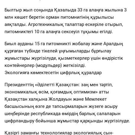
Былтыр жыл соңында Қазалыда 33 га алаңға жылына 3
млн көшет беретін орман питомнигінің құрылысы
аяқталды. Агротехникалық талаптар ескеріле отырып,
питомниктегі 10 га алаңға сексеуіл тұқымы егілді.
Биыл ауданы 15 га питомникті жобалау және Аралдың
құрғаған түбінде тікелей ұңғымыларды бұрғылау
жұмыстары жүргізілуде, қызметкерлер үшін өндірістік
контейнерлер (модульдер) жеткізілді.
Экологияға көмектесетін цифрлық құралдар
Президенттің «Әділетті Қазақстан: заң мен тәртіп,
экономикалық өсім, қоғамдық оптимизм» атты
Қазақстан халқына Жолдауын және Мемлекет
басшысының өзге де тапсырмаларын жүзеге асыру
шеңберінде республикада өмірдің барлық салаларын
цифрландыру бойынша жұмыстар қарқынды жүргізілуде.
Қазіргі заманғы технологиялар экологиялық сын-