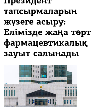
Президент
тапсырмаларын
жүзеге асыру:
Елімізде жаңа төрт
фармацевтикалық
зауыт салынады