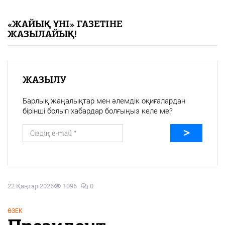
«Жайық үні» — 33 жыл
«ЖАЙЫҚ ҮНІ» ГАЗЕТІНЕ
ЖАЗЫЛАЙЫҚ!
Каталог
Қазақ тілі
ЖАЗЫЛУ
Барлық жаңалықтар мен әлемдік оқиғалардан
бірінші болып хабардар болғыңыз келе ме?
22 Қаңтар 2026
1096
0
ӨЗЕК