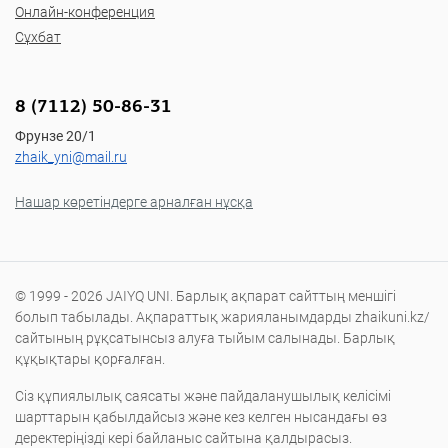
Онлайн-конференция
Сұхбат
8 (7112) 50-86-31
Фрунзе 20/1
zhaik_yni@mail.ru
Нашар көретіндерге арналған нұсқа
© 1999 - 2026 JAIYQ UNI. Барлық ақпарат сайттың меншігі
болып табылады. Ақпараттық жарияланымдарды zhaikuni.kz/
сайтының рұқсатынсыз алуға тыйым салынады. Барлық
құқықтары қорғалған.
Сіз құпиялылық саясаты және пайдаланушылық келісімі
шарттарын қабылдайсыз және кез келген нысандағы өз
деректеріңізді кері байланыс сайтына қалдырасыз.