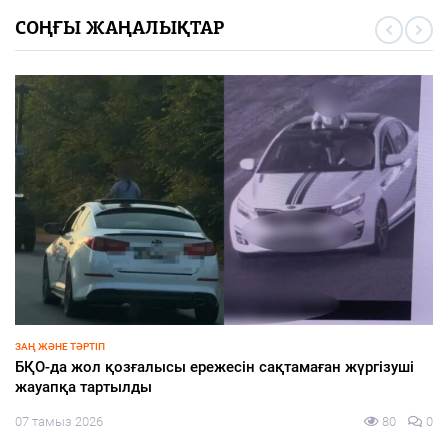
СОҢҒЫ ЖАҢАЛЫҚТАР
ҚАЛАЛЫҚТАР ҚАПЕРІНЕ
Қаладағы құрылыс нысандары тұрақты бақылауда
07 тамыз 2026
89
0