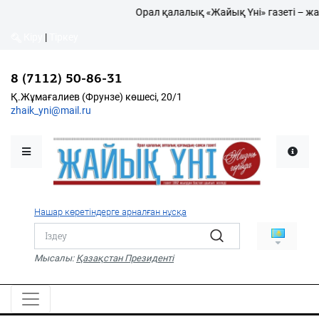
Орал қалалық «Жайық Үні» газеті – жаң
Кіру
|
Тіркеу
Кіру
|
Тіркеу
8 (7112) 50-86-31
8 (7112) 50-86-31
Қалалықтар қаперіне
Қ.Жұмағалиев (Фрунзе)
Қ.Жұмағалиев (Фрунзе) көшесі, 20/1
көшесі, 20/1
zhaik_yni@mail.ru
zhaik_yni@mail.ru
Мәслихат жаршысы
Қоғам
Өзек
Нашар көретіндерге арналған нұсқа
Дені сау ұлт
Спорт
Мысалы:
Қазақстан Президенті
Жалын
PDF