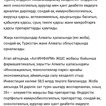
желі онкологиялық аурулар мен қант диабетін емдеуге
арналған дәрілерді, сондай-ақ иммунобиологиялық,
вирусқа қарсы, антианемиялық, ауырсынуды басатын,
қабынуға қарсы, суық тиюге қарсы және микробтарға
қарсы препараттарды қамтиды.
Жаңа кәсіпорындар Алматы қаласында (екі жоба),
сондай-ақ Түркістан және Алматы облыстарында
орналасады.
Атап айтқанда, «АлтИНФАРМ» ЖШС жобасы бойынша
фармацевтикалық зауытты Алматы қаласындағы
«Инновациялық технологиялар паркі» арнайы
экономикалық аймағында салу көзделіп отыр.
Инвестиция көлемі 58,5 млрд теңгеге бағалануда. Жоба
аясында 54 дәрілік зат түрін шығару жоспарланған, оның
35-і – әлеуметтік маңызы бар препараттар. Өндірістік
портфельге иммунобиологиялық препараттар, сондай-ақ
онкологиялық аурулар мен қант диабетін емдеуге