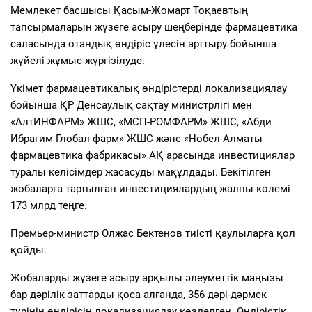
Мемлекет басшысы Қасым-Жомарт Тоқаевтың
тапсырмаларын жүзеге асыру шеңберінде фармацевтика
саласында отандық өндіріс үлесін арттыру бойынша
жүйелі жұмыс жүргізілуде.
Үкімет фармацевтикалық өндірістерді локализациялау
бойынша ҚР Денсаулық сақтау министрлігі мен
«АлтИНФАРМ» ЖШС, «МСП-РОМФАРМ» ЖШС, «Абди
Ибрагим Глобал фарм» ЖШС және «Нобел Алматы
фармацевтика фабрикасы» АҚ арасында инвестициялар
туралы келісімдер жасасуды мақұлдады. Бекітілген
жобаларға тартылған инвестициялардың жалпы көлемі
173 млрд теңге.
Премьер-министр Олжас Бектенов тиісті қаулыларға қол
қойды.
Жобаларды жүзеге асыру арқылы әлеуметтік маңызы
бар дәрілік заттарды қоса алғанда, 356 дәрі-дәрмек
түрінің өндірісін локализациялау көзделген. Өндірістік