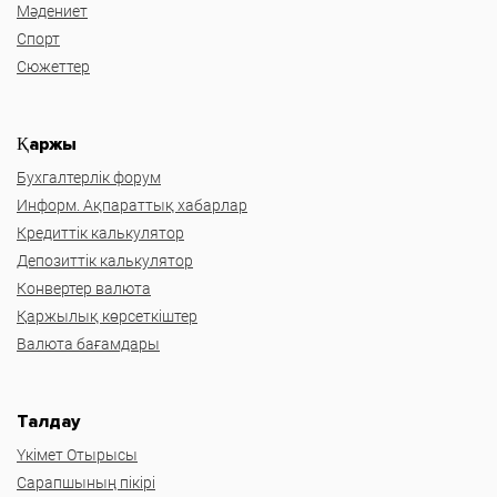
Мәдениет
Спорт
Сюжеттер
Қаржы
Бухгалтерлік форум
Информ. Ақпараттық хабарлар
Кредиттік калькулятор
Депозиттік калькулятор
Конвертер валюта
Қаржылық көрсеткіштер
Валюта бағамдары
Талдау
Үкімет Отырысы
Сарапшының пікірі