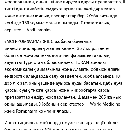
жоспарланған, оның ішінде вирусқа қарсы препараттар, II
типті қант диабетін емдеуге арналған дәрі-дәрмектер
және антианемиялық препараттар бар. Жоба аясында
кемінде 150 жұмыс орны ашылады. Стратегиялық
серіктес – Abdi Ibrahim.
«МСП-РОМФАРМ» ЖШС жобасы бойынша
инвестициялардың жалпы көлемі 36,7 млрд теңге
болатын жоғары технологиялы фармацевтикалық
зауытты Түркістан облысындағы TURAN арнайы
экономикалық аймағында және Алматы облысындағы
өндірістік алаңдарда салу көзделген. Жоба аясында 101
дәрілік зат, оның ішінде ауырсынуды басатын, қабынуға
қарсы, суық тиюге қарсы және микробтарға қарсы
препараттар өндіру жоспарланған. Шамамен 265 жұмыс
орны ашылады. Жобаның серіктестері – World Medicine
және Rompharm компаниялары.
Инвестициялық жобаларды жүзеге асыру шеңберінде
барлығы шамамен 675 жаңа жұмыс орны ашылады.