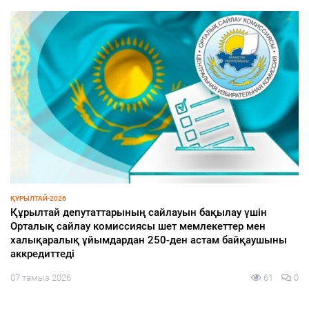
ИНФРАҚҰРЫЛЫМ
Ақжайық шағын ауданы қарқынды дамып келеді
07 тамыз 2026
77
0