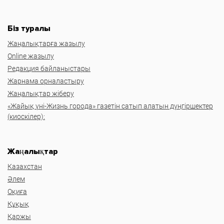
Біз туралы
Жаңалықтарға жазылу
Online жазылу
Редакция байланыстары
Жарнама орналастыру
Жаңалықтар жіберу
«Жайық үні-Жизнь города» газетін сатып алатын дүңгіршектер
(киоскілер):
Жаңалықтар
Казахстан
Әлем
Оқиға
Құқық
Қаржы