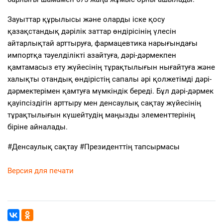
Зауыттар құрылысы және оларды іске қосу
қазақстандық дәрілік заттар өндірісінің үлесін
айтарлықтай арттыруға, фармацевтика нарығындағы
импортқа тәуелділікті азайтуға, дәрі-дәрмекпен
қамтамасыз ету жүйесінің тұрақтылығын нығайтуға және
халықты отандық өндірістің сапалы әрі қолжетімді дәрі-
дәрмектерімен қамтуға мүмкіндік береді. Бұл дәрі-дәрмек
қауіпсіздігін арттыру мен денсаулық сақтау жүйесінің
тұрақтылығын күшейтудің маңызды элементтерінің
біріне айналады.
#Денсаулық сақтау #Президенттің тапсырмасы
Версия для печати