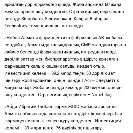
арналған дәрі-дәрмектер кіреді. Жоба аясында 60 жаңа
жұмыс орнын ашу көзделген. Стратегиялық серіктестер
ретінде Sinopharm, Sinovac және Kangtai Biological
Technology компаниялары қатысады.
«Нобел Алматы фармацевтика фабрикасы» АҚ жобасы
сондай-ақ Алматыда халықаралық GMP стандарттарына
сәйкес белсенді фармацевтикалық ингредиенттерді,
дәрілік заттар мен биопрепараттар өндіруге арналған
фармацевтикалық кешен салуды көздеп отыр.
Инвестиция көлемі – 39,2 млрд теңге. 53 дәрілік зат
шығару жоспарланған, оның ішінде 17-сі – әлеуметтік
маңызы бар. Жоба аясында кемінде 200 жұмыс орнын
ашу көзделген. Стратегиялық серіктес – Nobel İlaç.
«Абди Ибрагим Глобал фарм» ЖШС жобасы аясында
Алматы облысында көпсалалы өндірістік желілері бар
фармацевтикалық кешен құру көзделген. Инвестиция
көлемі – 39 млрд теңге. 76 дәрілік зат шығару